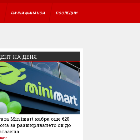
ВХОД
А
ЛИЧНИ ФИНАНСИ
ПОСЛЕДНИ
ЕНТ НА ДЕНЯ
ата Minimart набра още €20
она за разширяването си до
агазина
иции