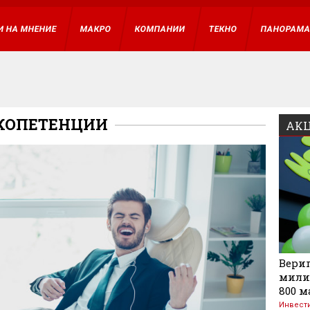
И НА МНЕНИЕ
МАКРО
КОМПАНИИ
ТЕКНО
ПАНОРАМ
КОПЕТЕНЦИИ
АКЦ
Вериг
мили
800 м
Инвест