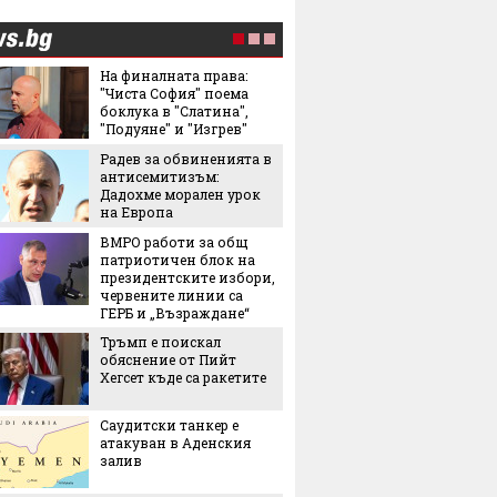
На финалната права:
Испанс
"Чиста София" поема
престо
боклука в "Слатина",
принце
"Подуяне" и "Изгрев"
каквато
виждал
Радев за обвиненията в
Колко 
антисемитизъм:
ни мож
Дадохме морален урок
носене
на Европа
ВМРО работи за общ
"Играч
патриотичен блок на
Кристи
президентските избори,
показа
червените линии са
от авт
ГЕРБ и „Възраждане“
Тръмп е поискал
5 от на
обяснение от Пийт
фибри 
Хегсет къде са ракетите
които 
Саудитски танкер е
Трябва
атакуван в Аденския
да мина
залив
биолог
мнение
Сабале