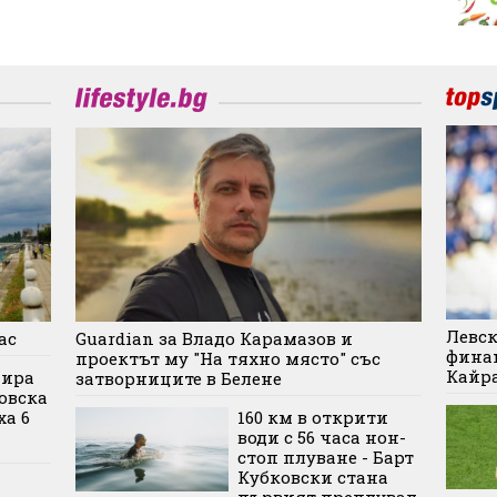
Левск
ас
Guardian за Владо Карамазов и
финан
проектът му "На тяхно място" със
Кайр
дира
затворниците в Белене
овска
ха 6
160 км в открити
води с 56 часа нон-
стоп плуване - Барт
Кубковски стана
първият преплувал