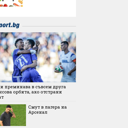
и преминава в съвсем друга
сова орбита, ако отстрани
ат
Смут в лагера на
Арсенал