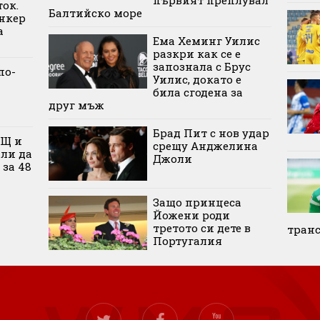
ок.
Балтийско море
нкер
а
Ема Хеминг Уилис
разкри как се е
запознала с Брус
по-
Уилис, докато е
била сгодена за
друг мъж
Брад Пит с нов удар
АЩ и
срещу Анджелина
али да
Джоли
 за 48
Защо принцеса
Йожени роди
третото си дете в
тран
Португалия