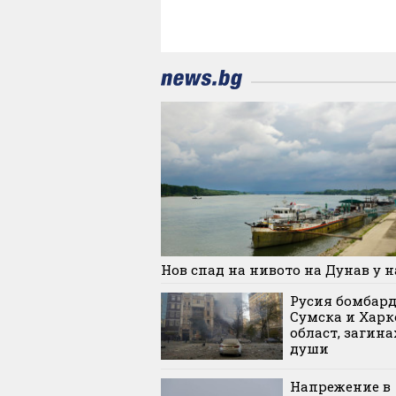
Нов спад на нивото на Дунав у н
Русия бомбар
Сумска и Харк
област, загина
души
Напрежение в