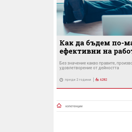
Как да бъдем по-ма
ефективни на рабо
Без значение какво правите, произв
удовлетворение от дейността
преди 2 години
6282
копетенции