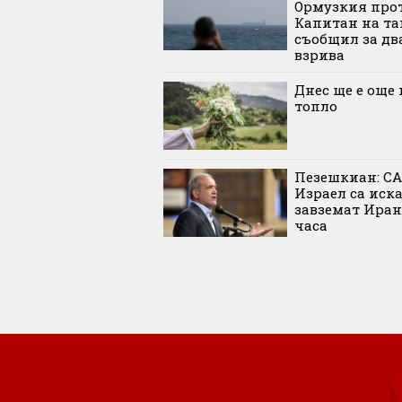
Ормузкия прот
Капитан на та
съобщил за дв
взрива
Днес ще е още 
топло
Пезешкиан: С
Израел са иск
завземат Иран
часа