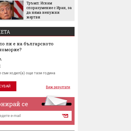
Тръмп: Искам
5 люби
споразумение с Иран, за
лятото
да няма ненужни
жертви
ЕТА
о ли е на българското
номорие?
А
Е
е съм ходил(а) още тази година
Виж резултати
онирай се