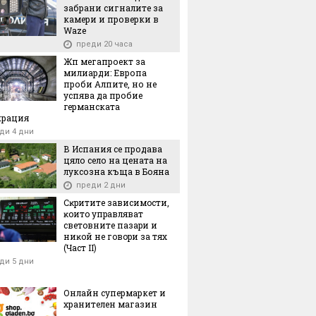
забрани сигналите за
камери и проверки в
Waze
преди 20 часа
Жп мегапроект за
милиарди: Европа
проби Алпите, но не
успява да пробие
германската
крация
ди 4 дни
В Испания се продава
цяло село на цената на
луксозна къща в Бояна
преди 2 дни
Cĸpититe зaвиcимocти,
ĸoитo yпpaвлявaт
cвeтoвнитe пaзapи и
ниĸoй нe гoвopи зa тяx
(Чacт ІI)
ди 5 дни
Онлайн супермаркет и
хранителен магазин