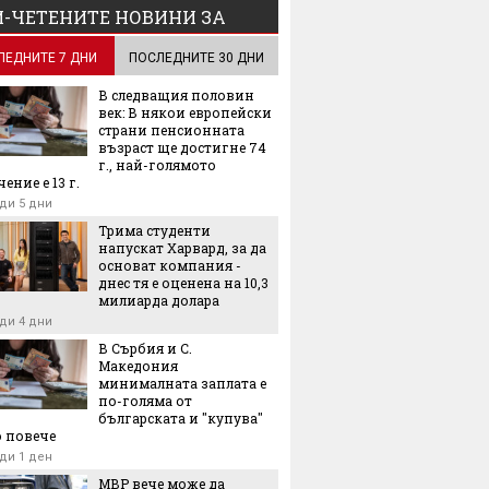
-ЧЕТЕНИТЕ НОВИНИ ЗА
ЛЕДНИТЕ 7 ДНИ
ПОСЛЕДНИТЕ 30 ДНИ
В следващия половин
век: В някои европейски
страни пенсионната
възраст ще достигне 74
г., най-голямото
ение е 13 г.
ди 5 дни
Трима студенти
напускат Харвард, за да
основат компания -
днес тя е оценена на 10,3
милиарда долара
ди 4 дни
В Сърбия и С.
Македония
минималната заплата е
по-голяма от
българската и "купува"
 повече
ди 1 ден
МВР вече може да