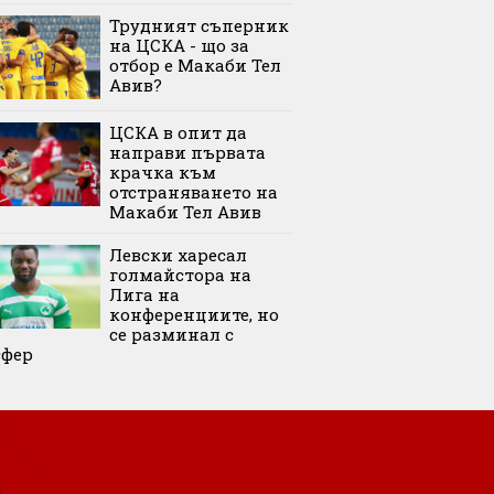
Трудният съперник
на ЦСКА - що за
отбор е Макаби Тел
Авив?
ЦСКА в опит да
направи първата
крачка към
отстраняването на
Макаби Тел Авив
Левски харесал
голмайстора на
Лига на
конференциите, но
се разминал с
сфер