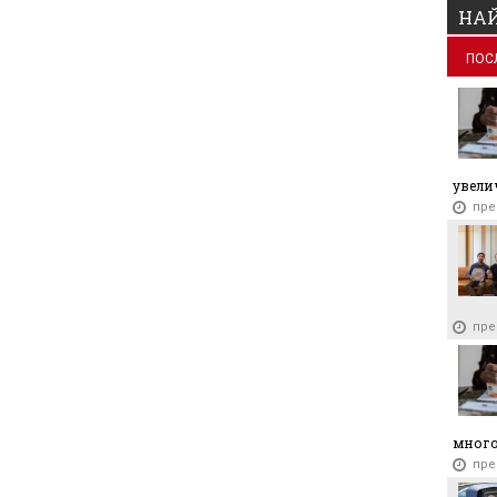
НАЙ
ПОС
увелич
пре
пре
много
пре