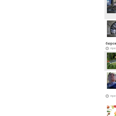
бюро
пре
пре