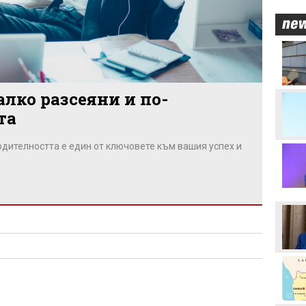
Левски преминава в
съвсем друга финансова
орбита, ако отстрани
Кайрат
лко разсеяни и по-
Смут в лагера на Арсенал
та
одителността е един от ключовете към вашия успех и
Трудният съперник на
ЦСКА - що за отбор е
Макаби Тел Авив?
ЦСКА в опит да направи
първата крачка към
отстраняването на
Макаби Тел Авив
Левски харесал
голмайстора на Лига на
конференциите, но се
разминал с трансфер
Стотици посрещнаха