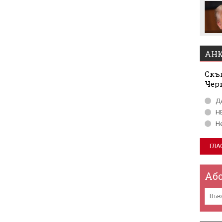
Мохамед Салах в Турция
АНК
Скъп
Чер
Д
Н
Н
Аб