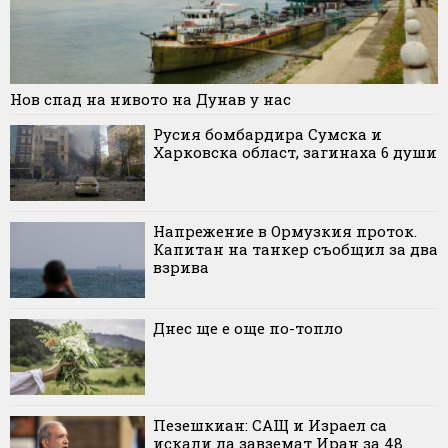
Нов спад на нивото на Дунав у нас
Русия бомбардира Сумска и
Харковска област, загинаха 6 души
Напрежение в Ормузкия проток.
Капитан на танкер съобщил за два
взрива
Днес ще е още по-топло
Пезешкиан: САЩ и Израел са
искали да завземат Иран за 48