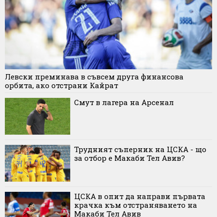
Левски преминава в съвсем друга финансова
орбита, ако отстрани Кайрат
Смут в лагера на Арсенал
Трудният съперник на ЦСКА - що
за отбор е Макаби Тел Авив?
ЦСКА в опит да направи първата
крачка към отстраняването на
Макаби Тел Авив