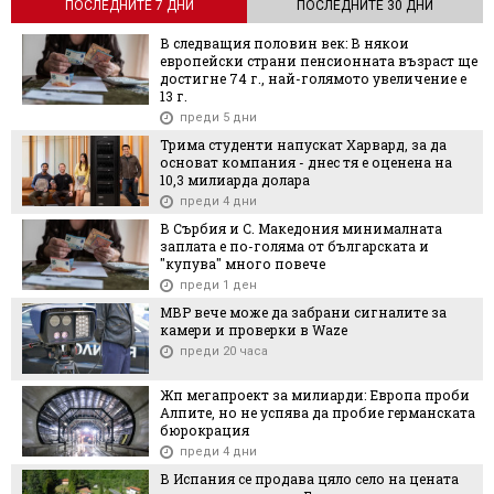
ПОСЛЕДНИТЕ 7 ДНИ
ПОСЛЕДНИТЕ 30 ДНИ
В следващия половин век: В някои
европейски страни пенсионната възраст ще
достигне 74 г., най-голямото увеличение е
13 г.
преди 5 дни
Трима студенти напускат Харвард, за да
основат компания - днес тя е оценена на
10,3 милиарда долара
преди 4 дни
В Сърбия и С. Македония минималната
заплата е по-голяма от българската и
"купува" много повече
преди 1 ден
МВР вече може да забрани сигналите за
камери и проверки в Waze
преди 20 часа
Жп мегапроект за милиарди: Европа проби
Алпите, но не успява да пробие германската
бюрокрация
преди 4 дни
В Испания се продава цяло село на цената