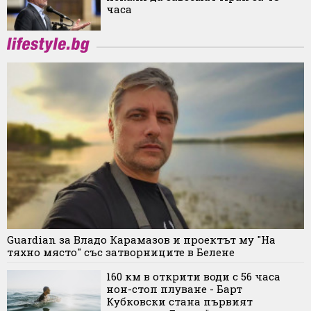
часа
Guardian за Владо Карамазов и проектът му "На
тяхно място" със затворниците в Белене
160 км в открити води с 56 часа
нон-стоп плуване - Барт
Кубковски стана първият