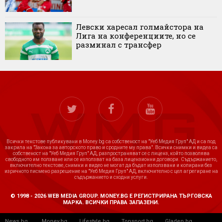
Левски харесал голмайстора на
Лига на конференциите, но се
разминал с трансфер
Всички текстове публикувани в Money.bg са собственост на "Уеб Медия Груп" АД и са под
закрила на "Закона за авторското право и сродните му права". Всички снимки и видеа са
собственост на "Уеб Медия Груп" АД, разпространяват се с лиценз, който позволява
свободното им ползване или се използват на база лицензионни договори. Съдържанието,
включително текстове, снимки и видео не могат да бъдат използвани и копирани без
изричното писмено разрешение на "Уеб Медия Груп" АД, включително с цел агрегиране на
съдържанието и сходни услуги.
© 1998 - 2026 WEB MEDIA GROUP. MONEY.BG Е РЕГИСТРИРАНА ТЪРГОВСКА
МАРКА. ВСИЧКИ ПРАВА ЗАПАЗЕНИ.
News.bg
Money.bg
Lifestyle.bg
Topsport.bg
Gladen.bg