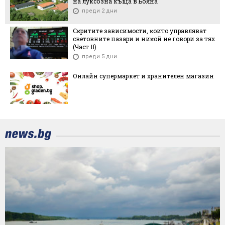
на луксозна къща в Бояна
преди 2 дни
Cĸpититe зaвиcимocти, ĸoитo yпpaвлявaт
cвeтoвнитe пaзapи и ниĸoй нe гoвopи зa тяx
(Чacт ІI)
преди 5 дни
Онлайн супермаркет и хранителен магазин