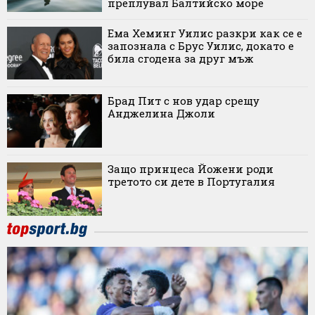
преплувал Балтийско море
Ема Хеминг Уилис разкри как се е
запознала с Брус Уилис, докато е
била сгодена за друг мъж
Брад Пит с нов удар срещу
Анджелина Джоли
Защо принцеса Йожени роди
третото си дете в Португалия