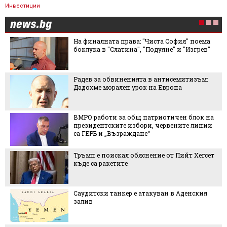
Инвестиции
На финалната права: "Чиста София" поема
боклука в "Слатина", "Подуяне" и "Изгрев"
Радев за обвиненията в антисемитизъм:
Дадохме морален урок на Европа
ВМРО работи за общ патриотичен блок на
президентските избори, червените линии
са ГЕРБ и „Възраждане“
Тръмп е поискал обяснение от Пийт Хегсет
къде са ракетите
Саудитски танкер е атакуван в Аденския
залив