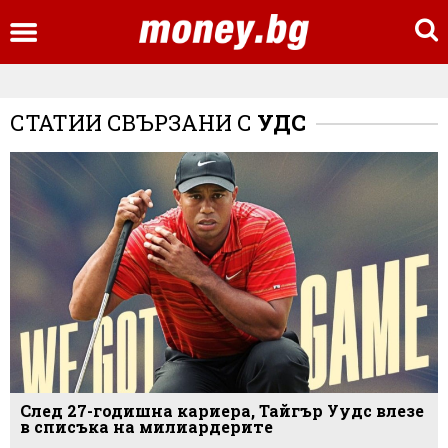
СТАТИИ СВЪРЗАНИ С
УДС
След 27-годишна кариера, Тайгър Уудс влезе
в списъка на милиардерите