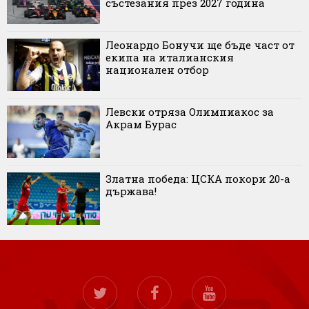
състезания през 2027 година
Леонардо Бонучи ще бъде част от
екипа на италианския
национален отбор
Левски отряза Олимпиакос за
Акрам Бурас
Златна победа: ЦСКА покори 20-а
държава!