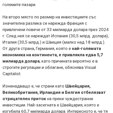
големите пазари.
На второ място по размер на инвестициите със
значителна разлика се нарежда Франция с
привлечени повече от 33 милиарда долара през 2024
г. След нея се нареждат Испания (30,5 млрд. долара),
Италия (30,5 млрд.) и Швеция (малко над 18 млрд.).
От друга страна, Германия, която е
най-голямата
икономика на континента, е привлякла едва 5,7
милиарда долара
, като причината вероятно е в
строгите регулации и облагане, обяснява Visual
Capitalist.
Изненадващо е, че страни като
Швейцария,
Великобритания, Ирландия и Белгия отбелязват
отрицателен приток
на преки чуждестранни
инвестиции. Най-засегната е Швейцария, която е
изгубила 60,7 милиарда долара. Интересното е, че тя