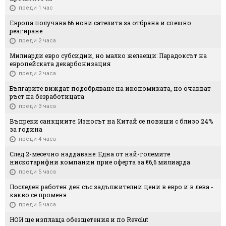
преди 1 час
Европа получава 66 нови сателита за отбрана и спешно
реагиране
преди 2 часа
Милиарди евро субсидии, но малко желаещи: Парадоксът на
европейската декарбонизация
преди 2 часа
Българите виждат подобряване на икономиката, но очакват
ръст на безработицата
преди 3 часа
Въпреки санкциите: Износът на Китай се повиши с близо 24%
за година
преди 4 часа
След 2-месечно наддаване: Една от най-големите
нискотарифни компании прие оферта за €6,6 милиарда
преди 5 часа
Последен работен ден със задължителни цени в евро и в лева -
какво се променя
преди 5 часа
НОИ ще изплаща обезщетения и по Revolut