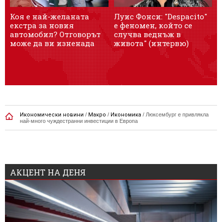
Коя е най-желаната
Луис Фонси: "Despacito"
О
екстра за новия
е феномен, който се
автомобил? Отговорът
случва веднъж в
може да ви изненада
живота" (интервю)
Икономически новини
/
Макро
/
Икономика
/
Люксембург е привлякла
най-много чуждестранни инвестиции в Европа
АКЦЕНТ НА ДЕНЯ