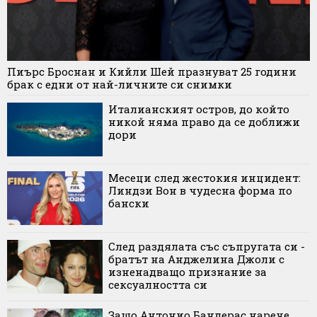
Пиърс Броснан и Кийли Шей празнуват 25 години
брак с едни от най-личните си снимки
Италианският остров, до който
никой няма право да се доближи
дори
Месеци след жестокия инцидент:
Линдзи Вон в чудесна форма по
бански
След раздялата със съпругата си -
братът на Анджелина Джоли с
изненадващо признание за
сексуалността си
Защо Антонио Бандерас нарече