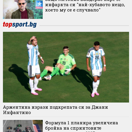
инфаркта си "най-хубавото нещо,
което му се е случвало"
Аржентина изрази подкрепата си за Джани
Инфантино
Формула 1 планира увеличена
бройка на спринтовите