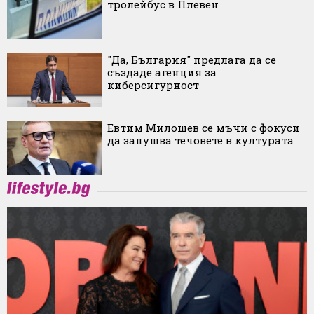
тролейбус в Плевен
"Да, България" предлага да се
създаде агенция за
киберсигурност
Евтим Милошев се мъчи с фокуси
да запушва течовете в културата