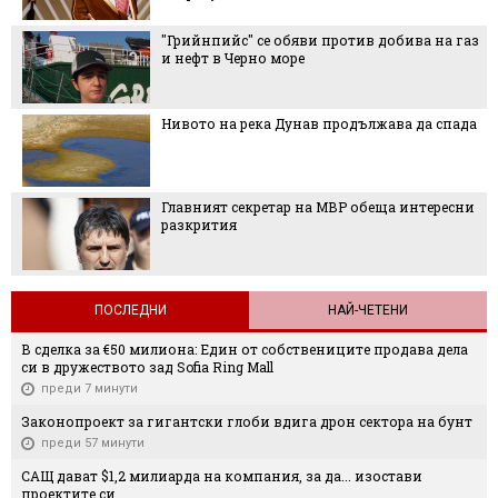
"Грийнпийс" се обяви против добива на газ
и нефт в Черно море
Нивото на река Дунав продължава да спада
Главният секретар на МВР обеща интересни
разкрития
ПОСЛЕДНИ
НАЙ-ЧЕТЕНИ
В сделка за €50 милиона: Един от собствениците продава дела
си в дружеството зад Sofia Ring Mall
преди 7 минути
Законопроект за гигантски глоби вдига дрон сектора на бунт
преди 57 минути
САЩ дават $1,2 милиарда на компания, за да... изостави
проектите си