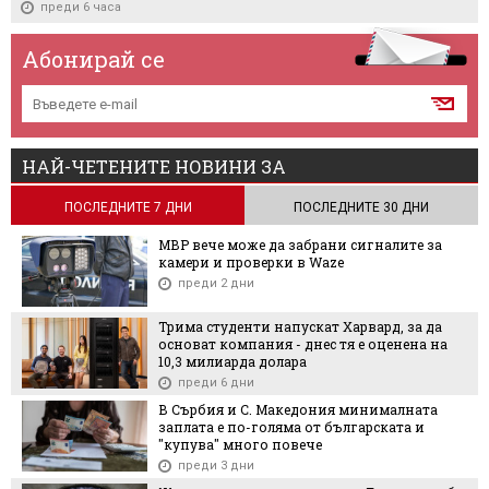
преди 6 часа
Абонирай се
НАЙ-ЧЕТЕНИТЕ НОВИНИ ЗА
ПОСЛЕДНИТЕ 7 ДНИ
ПОСЛЕДНИТЕ 30 ДНИ
МВР вече може да забрани сигналите за
камери и проверки в Waze
преди 2 дни
Трима студенти напускат Харвард, за да
основат компания - днес тя е оценена на
10,3 милиарда долара
преди 6 дни
В Сърбия и С. Македония минималната
заплата е по-голяма от българската и
"купува" много повече
преди 3 дни