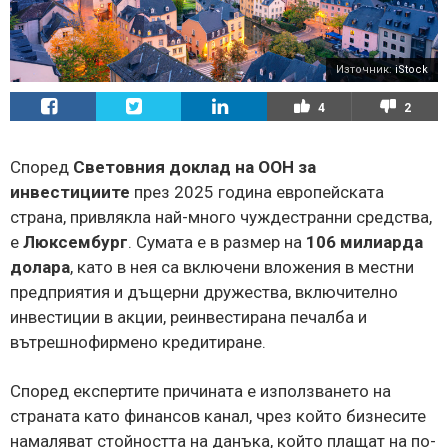
Източник:
iStock
4
2
Според
Световния доклад на ООН за
инвестициите
през 2025 година европейската
страна, привлякла най-много чуждестранни средства,
е
Люксембург
. Сумата е в размер на
106 милиарда
долара
, като в нея са включени вложения в местни
предприятия и дъщерни дружества, включително
инвестиции в акции, реинвестирана печалба и
вътрешнофирмено кредитиране.
Според експертите причината е използването на
страната като финансов канал, чрез който бизнесите
намаляват стойността на данъка, който плащат на по-