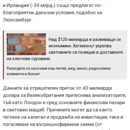
и Ирландия (-39 млрд.) също предлагат по-
благоприятни данъчни условия, подобно на
Люксембург.
Над $120 милиарда в развиващи се
икономики: Хегемонът укрепва
световните си позиции в доставките
на ключови суровини
Разходите са насочени към литий, мед, никел, редкоземни
елементи и боксит
Данните за отрицателен приток от 40 милиарда
долара за Великобритания притеснява анализаторите,
тъй като Лондон е сред основните финансови пазари
в световен мащаб. Причините могат да са както
теглене на капитал и продажба на инвестиции, така и
погасяване на вътрешнофирмени заеми (от