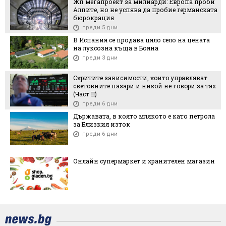
Жп мегапроект за милиарди: Европа проби
Алпите, но не успява да пробие германската
бюрокрация
преди 5 дни
В Испания се продава цяло село на цената
на луксозна къща в Бояна
преди 3 дни
Cĸpититe зaвиcимocти, ĸoитo yпpaвлявaт
cвeтoвнитe пaзapи и ниĸoй нe гoвopи зa тяx
(Чacт ІI)
преди 6 дни
Държавата, в която млякото е като петрола
за Близкия изток
преди 6 дни
Онлайн супермаркет и хранителен магазин