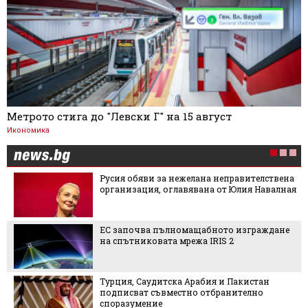
Метрото стига до "Левски Г" на 15 август
Икономика
Русия обяви за нежелана неправителствена
организация, оглавявана от Юлия Навалная
ЕС започва пълномащабното изграждане
на спътниковата мрежа IRIS 2
Турция, Саудитска Арабия и Пакистан
подписват съвместно отбранително
споразумение