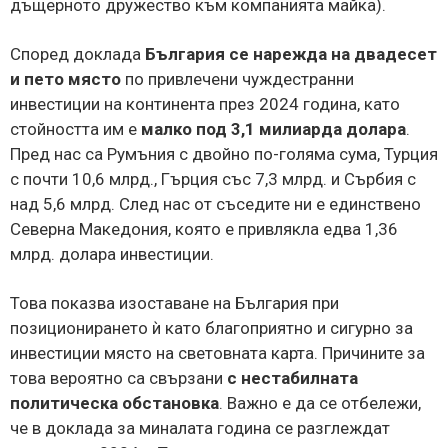
дъщерното дружество към компанията майка).
Според доклада
България се нарежда на двадесет
и пето място
по привлечени чуждестранни
инвестиции на континента през 2024 година, като
стойността им е
малко под 3,1 милиарда долара
.
Пред нас са Румъния с двойно по-голяма сума, Турция
с почти 10,6 млрд., Гърция със 7,3 млрд. и Сърбия с
над 5,6 млрд. След нас от съседите ни е единствено
Северна Македония, която е привлякла едва 1,36
млрд. долара инвестиции.
Това показва изоставане на България при
позиционирането ѝ като благоприятно и сигурно за
инвестиции място на световната карта. Причините за
това вероятно са свързани
с нестабилната
политическа обстановка
. Важно е да се отбележи,
че в доклада за миналата година се разглеждат