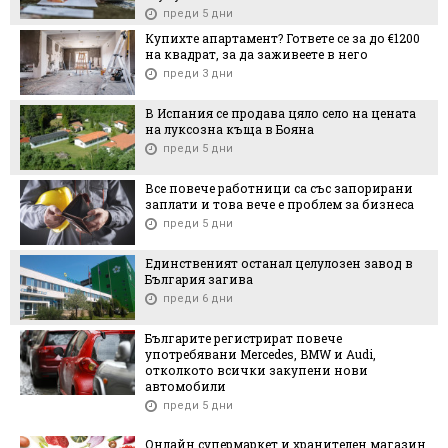
преди 5 дни
Купихте апартамент? Гответе се за до €1200
на квадрат, за да заживеете в него
преди 3 дни
В Испания се продава цяло село на цената
на луксозна къща в Бояна
преди 5 дни
Все повече работници са със запорирани
заплати и това вече е проблем за бизнеса
преди 5 дни
Единственият останал целулозен завод в
България загива
преди 6 дни
Българите регистрират повече
употребявани Mercedes, BMW и Audi,
отколкото всички закупени нови
автомобили
преди 5 дни
Онлайн супермаркет и хранителен магазин