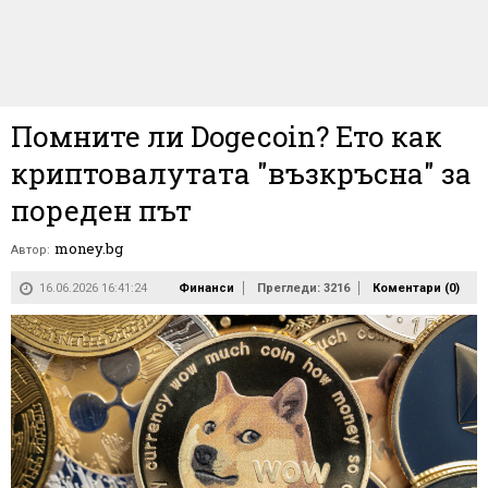
Помните ли Dogecoin? Ето как
криптовалутата "възкръсна" за
пореден път
money.bg
Автор:
16.06.2026 16:41:24
Финанси
Прегледи: 3216
Коментари (
0
)