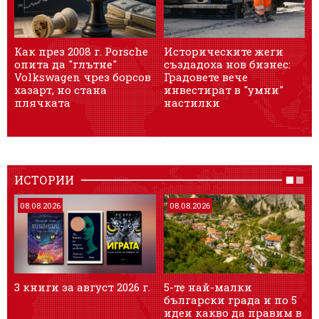
Как през 2008 г. Porsche
Историческите жеги
A
опита да "глътне"
създадоха нов бизнес:
Volkswagen чрез борсов
Градовете вече
п
хазарт, но стана
инвестират в "умни"
з
плячката
настилки
ИСТОРИИ
08.08.2026
08.08.2026
3 книги за август 2026 г.
5-те най-малки
Т
български градa и по 5
и
идеи какво да правим в
я