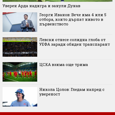
Уверен Арда надигра и занули Дунав
Георги Иванов: Вече има 4 или 5
отбора, които дърпат нивото в
първенството
Левски отнесе солидна глоба от
УЕФА заради обиден транспарант
ЦСКА взима още трима
Никола Цолов: Гледам напред с
увереност