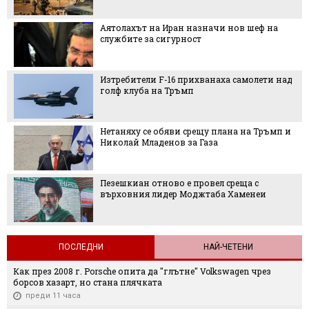
Аятолахът на Иран назначи нов шеф на
службите за сигурност
Изтребители F-16 прихванаха самолети над
голф клуба на Тръмп
Нетаняху се обяви срещу плана на Тръмп и
Николай Младенов за Газа
Пезешкиан отново е провел среща с
върховния лидер Моджтаба Хаменеи
ПОСЛЕДНИ
НАЙ-ЧЕТЕНИ
Как през 2008 г. Porsche опита да "глътне" Volkswagen чрез
борсов хазарт, но стана плячката
преди 11 часа