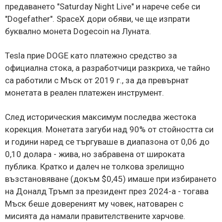
предаването "Saturday Night Live" и нарече себе си
"Dogefather". SpaceX дори обяви, че ще изпрати
буквално монета Dogecoin на Луната.
Tesla прие DOGE като платежно средство за
официална стока, а разработчици разкриха, че тайно
са работили с Мъск от 2019 г., за да превърнат
монетата в реален платежен инструмент.
След историческия максимум последва жестока
корекция. Монетата загуби над 90% от стойността си
и години наред се търгуваше в диапазона от 0,06 до
0,10 долара - жива, но забравена от широката
публика. Кратко и далеч не толкова зрелищно
възстановяване (докъм $0,45) имаше при избирането
на Доналд Тръмп за президент през 2024-а - тогава
Мъск беше довереният му човек, натоварен с
мисията да намали правителствените харчове.