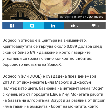
Източник:
iStock by Getty Images
2
3
Dogecoin отново е в центъра на вниманието.
Криптовалутата се търгува около 0,089 долара след
скок от близо 6% - движение, което пазарните
участници свързват с едно конкретно събитие:
борсовото листване на SpaceX.
Dogecoin (или DOGE) е създадена през декември
2013 г. от инженерите Били Маркус и Джаксън
Палмър като шега, базирана на интернет мема "Doge"
с кученцето от породата Шиба Ину. Монетата работи
на базата на алгоритъма Scrypt и за разлика от Bitcoin
няма таван на емисията - броят на монетите, които