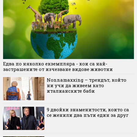
Едва по няколко екземпляра - кои са най-
застрашените от изчезване видове животни
Nonnamaxxing – трендът, който
ни учи да живеем като
италианските баби
9 двойки знаменитости, които са
се женили два пъти един за друг