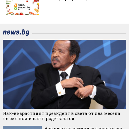
Най-възрастният президент в света от два месеца
не се е появявал в родината си
Нов удар на хутитите е извършен