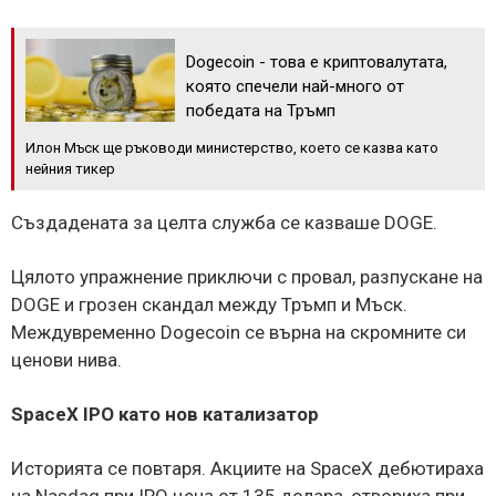
Dogecoin - това е криптовалутата,
която спечели най-много от
победата на Тръмп
Илон Мъск ще ръководи министерство, което се казва като
нейния тикер
Създадената за целта служба се казваше DOGE.
Цялото упражнение приключи с провал, разпускане на
DOGE и грозен скандал между Тръмп и Мъск.
Междувременно Dogecoin се върна на скромните си
ценови нива.
SpaceX IPO като нов катализатор
Историята се повтаря. Акциите на SpaceX дебютираха
на Nasdaq при IPO цена от 135 долара, отвориха при