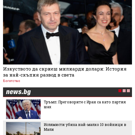
Изкуството да скриеш милиарди долари: История
за най-скъпия развод в света
Богатство
Тръмп: Преговорите с Иран са като партия
шах
Ислямисти убиха най-малко 10 войници в
Мали