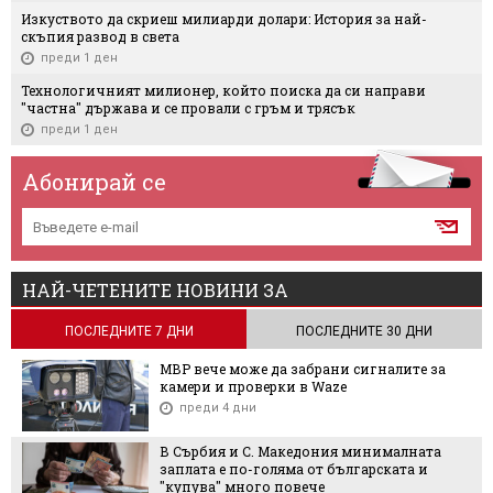
Изкуството да скриеш милиарди долари: История за най-
скъпия развод в света
преди 1 ден
Технологичният милионер, който поиска да си направи
"частна" държава и се провали с гръм и трясък
преди 1 ден
Абонирай се
НАЙ-ЧЕТЕНИТЕ НОВИНИ ЗА
ПОСЛЕДНИТЕ 7 ДНИ
ПОСЛЕДНИТЕ 30 ДНИ
МВР вече може да забрани сигналите за
камери и проверки в Waze
преди 4 дни
В Сърбия и С. Македония минималната
заплата е по-голяма от българската и
"купува" много повече