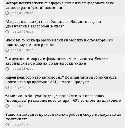
Историческите жеги създадоха нов бизнес: Градовете вече
инвестират в "умни" настилки
преди 14 часа
AI превръща смъртта в абонамент: Новият пазар на
„дигиталния задгробен живот“
преди 16 часа
Илон Мъск иска да разбие всички мобилни оператори, но
планът му е много рисков
преди 19 часа
Без луксозни марки и фармацевтични гиганти: Десетте
европейски компании с най-високи акции
преди 21 часа
Ядрен реактор като автомобил? Компанията за $6 милиарда,
която иска да превърне АЕЦ в масов продукт
преди 1 ден
€3 милиона бонуси: Водещ европейски жп превозвач
"поощрява" ръководството си при... 65% точност на влаковете
преди 1 ден
Защо китайските прахосмукачки роботи скоро може рязко да
поевтинеят
преди 1 ден