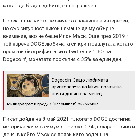
могат да бъдат добити, е неограничен.
Проектът на чисто техническо равнище е интересен,
но със сигурност никой нямаше да му обърне
внимание, ако не беше Илон Мъск. Още през 2019 г.
той нарече DOGE любимата си криптовалута, а когато
промени биографията си в Twitter на "CEO на
Dogecoin", монетата поскъпна с 35% за един ден.
Dogecoin: Защо любимата
криптовалута на Мъск поскъпна
почти двойно за месец
Милиардерът и преди е "напомпвал" миймкойна
Пикът дойде на 8 май 2021 г., когато DOGE достигна
исторически максимум от около 0,74 долара - точно в
деня, в който Мъск се появи като водещ на