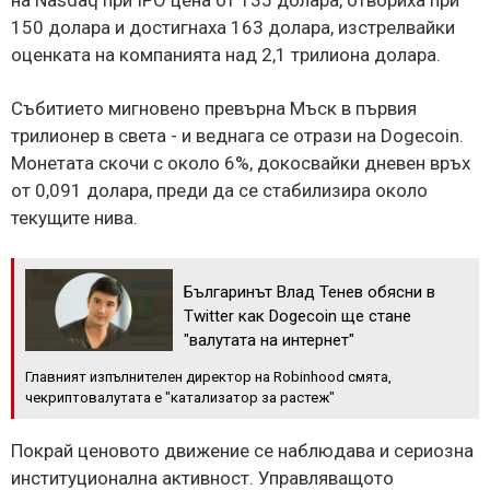
150 долара и достигнаха 163 долара, изстрелвайки
оценката на компанията над 2,1 трилиона долара.
Събитието мигновено превърна Мъск в първия
трилионер в света - и веднага се отрази на Dogecoin.
Монетата скочи с около 6%, докосвайки дневен връх
от 0,091 долара, преди да се стабилизира около
текущите нива.
Българинът Влад Тенев обясни в
Twitter как Dogecoin ще стане
"валутата на интернет"
Главният изпълнителен директор на Robinhood смята,
чекриптовалутата е "катализатор за растеж"
Покрай ценовото движение се наблюдава и сериозна
институционална активност. Управляващото