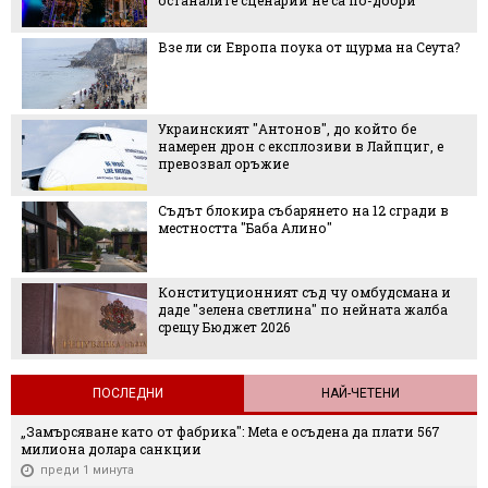
Взе ли си Европа поука от щурма на Сеута?
Украинският "Антонов", до който бе
намерен дрон с експлозиви в Лайпциг, е
превозвал оръжие
Съдът блокира събарянето на 12 сгради в
местността "Баба Алино"
Конституционният съд чу омбудсмана и
даде "зелена светлина" по нейната жалба
срещу Бюджет 2026
ПОСЛЕДНИ
НАЙ-ЧЕТЕНИ
„Замърсяване като от фабрика": Meta е осъдена да плати 567
милиона долара санкции
преди 1 минута