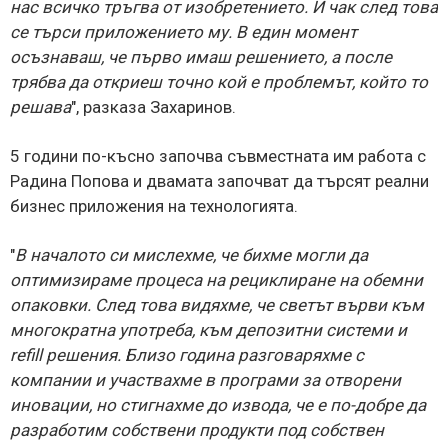
нас всичко тръгва от изобретението. И чак след това
се търси приложението му. В един момент
осъзнаваш, че първо имаш решението, а после
трябва да откриеш точно кой е проблемът, който то
решава
", разказа Захаринов.
5 години по-късно започва съвместната им работа с
Радина Попова и двамата започват да търсят реални
бизнес приложения на технологията.
"
В началото си мислехме, че бихме могли да
оптимизираме процеса на рециклиране на обемни
опаковки. След това видяхме, че светът върви към
многократна употреба, към депозитни системи и
refill решения. Близо година разговаряхме с
компании и участвахме в програми за отворени
иновации, но стигнахме до извода, че е по-добре да
разработим собствени продукти под собствен