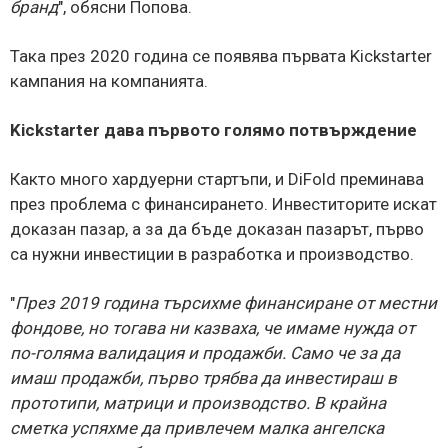
бранд
", обясни Попова.
Така през 2020 година се появява първата Kickstarter
кампания на компанията.
Kickstarter дава първото голямо потвърждение
Както много хардуерни стартъпи, и DiFold преминава
през проблема с финансирането. Инвеститорите искат
доказан пазар, а за да бъде доказан пазарът, първо
са нужни инвестиции в разработка и производство.
"
През 2019 година търсихме финансиране от местни
фондове, но тогава ни казваха, че имаме нужда от
по-голяма валидация и продажби. Само че за да
имаш продажби, първо трябва да инвестираш в
прототипи, матрици и производство. В крайна
сметка успяхме да привлечем малка ангелска