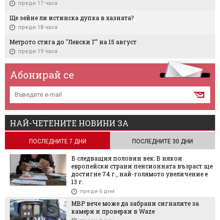
преди 17 часа
Ще зейне ли истинска дупка в хазната?
преди 18 часа
Метрото стига до "Левски Г" на 15 август
преди 19 часа
Абонирай се
НАЙ-ЧЕТЕНИТЕ НОВИНИ ЗА
ПОСЛЕДНИТЕ 7 ДНИ
ПОСЛЕДНИТЕ 30 ДНИ
В следващия половин век: В някои
европейски страни пенсионната възраст ще
достигне 74 г., най-голямото увеличение е
13 г.
преди 6 дни
МВР вече може да забрани сигналите за
камери и проверки в Waze