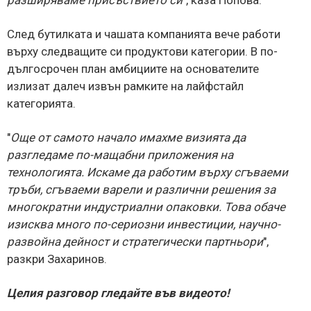
След бутилката и чашата компанията вече работи
върху следващите си продуктови категории. В по-
дългосрочен план амбициите на основателите
излизат далеч извън рамките на лайфстайл
категорията.
"
Още от самото начало имахме визията да
разгледаме по-мащабни приложения на
технологията. Искаме да работим върху сгъваеми
тръби, сгъваеми варели и различни решения за
многократни индустриални опаковки. Това обаче
изисква много по-сериозни инвестиции, научно-
развойна дейност и стратегически партньори
",
разкри Захаринов.
Целия разговор гледайте във видеото!