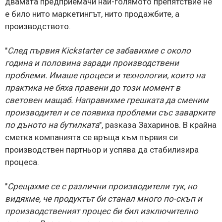
двамата предприемачи най-голямото препятствие не
е било нито маркетингът, нито продажбите, а
производството.
"
След първия Kickstarter се забавихме с около
година и половина заради производствени
проблеми. Имаше процеси и технологии, които на
практика не бяха правени до този момент в
световен мащаб. Направихме грешката да сменим
производител и се появиха проблеми със заварките
по дъното на бутилката
", разказа Захаринов. В крайна
сметка компанията се връща към първия си
производствен партньор и успява да стабилизира
процеса.
"
Срещахме се с различни производители тук, но
видяхме, че продуктът би станал много по-скъп и
производственият процес би бил изключително