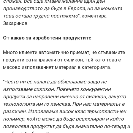
сложен. Все още имаме желание един ден
производството да бъде в Европа, но за момента
това остава трудно постижимо
", коментира
Захаринов.
От какво за изработени продуктите
Много клиенти автоматично приемат, че сгъваемите
продукти са направени от силикон, тъй като това е
масово използваният материал в категорията.
"Ч
есто ни се налага да обясняваме защо не
използваме силикон. Повечето конкурентни
продукти са направени именно от силикон, защото
технологията им го изисква. При нас материалът е
различен. Използваме висок клас термопластичен
полимер, който може да бъде рециклиран и който
позволява продуктът да бъде значително по-твърд и