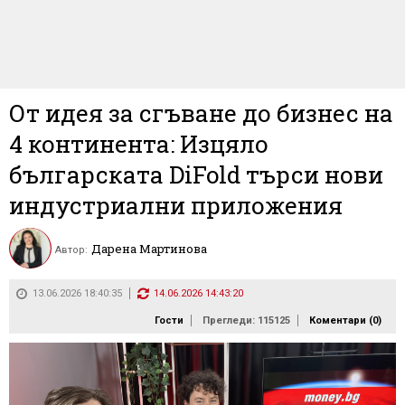
От идея за сгъване до бизнес на
4 континента: Изцяло
българската DiFold търси нови
индустриални приложения
Дарена Мартинова
Автор:
13.06.2026 18:40:35
14.06.2026 14:43:20
Гости
Прегледи: 115125
Коментари (
0
)