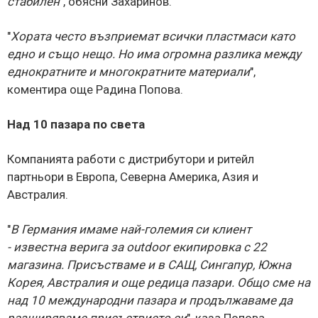
стабилен
", обясни Захаринов.
"
Хората често възприемат всички пластмаси като
едно и също нещо. Но има огромна разлика между
еднократните и многократните материали
",
коментира още Радина Попова.
Над 10 пазара по света
Компанията работи с дистрибутори и ритейл
партньори в Европа, Северна Америка, Азия и
Австралия.
"
В Германия имаме най-големия си клиент
- известна верига за
outdoor
екипировка с 22
магазина. Присъстваме и в САЩ, Сингапур, Южна
Корея, Австралия и още редица пазари. Общо сме на
над 10 международни пазара и продължаваме да
разширяваме присъствието си
", каза Попова.