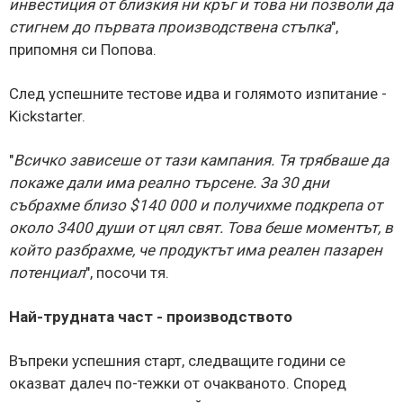
инвестиция от близкия ни кръг и това ни позволи да
стигнем до първата производствена стъпка
",
припомня си Попова.
След успешните тестове идва и голямото изпитание -
Kickstarter.
"
Всичко зависеше от тази кампания. Тя трябваше да
покаже дали има реално търсене. За 30 дни
събрахме близо $140 000 и получихме подкрепа от
около 3400 души от цял свят. Това беше моментът, в
който разбрахме, че продуктът има реален пазарен
потенциал
", посочи тя.
Най-трудната част - производството
Въпреки успешния старт, следващите години се
оказват далеч по-тежки от очакваното. Според