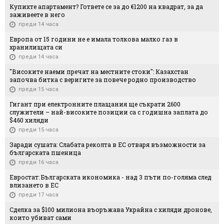
Купихте апартамент? Гответе се за до €1200 на квадрат, за да
заживеете в него
преди 14 часа
Европа от 15 години не е имала толкова малко газ в
хранилищата си
преди 14 часа
"Високите наеми пречат на местните стоки": Казахстан
започва битка с веригите за повече родно производство
преди 15 часа
Гигант при електронните плащания ще съкрати 2600
служители – най-високите позиции са с годишна заплата до
$460 хиляди
преди 15 часа
Заради сушата: Слабата реколта в ЕС отваря възможности за
българската пшеница
преди 16 часа
Евростат: Българската икономика - над 3 пъти по-голяма след
влизането в ЕС
преди 17 часа
Сделка за $100 милиона въоръжава Украйна с хиляди дронове,
които убиват сами