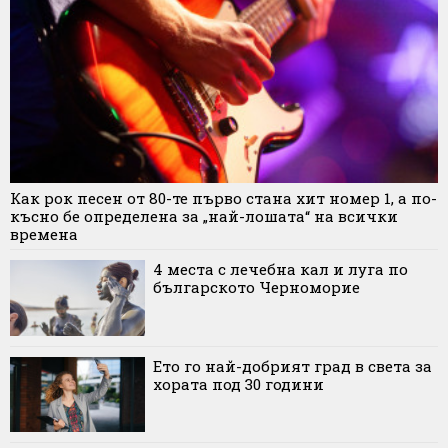
Как рок песен от 80-те първо стана хит номер 1, а по-
късно бе определена за „най-лошата“ на всички
времена
4 места с лечебна кал и луга по
българското Черноморие
Ето го най-добрият град в света за
хората под 30 години