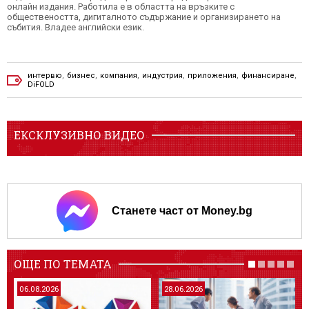
онлайн издания. Работила е в областта на връзките с
обществеността, дигиталното съдържание и организирането на
събития. Владее английски език.
интервю
,
бизнес
,
компания
,
индустрия
,
приложения
,
финансиране
,
DiFOLD
ЕКСКЛУЗИВНО ВИДЕО
Станете част от Money.bg
ОЩЕ ПО ТЕМАТА
06.08.2026
28.06.2026