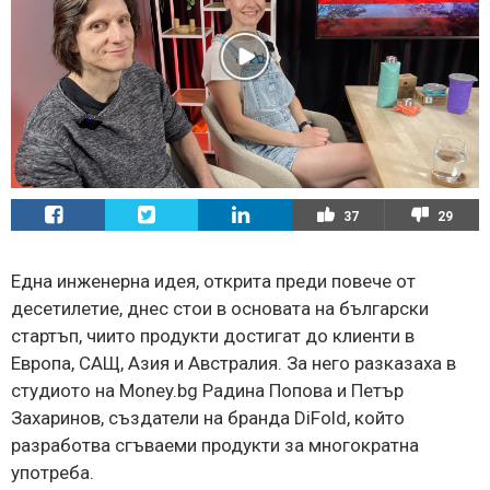
37
29
Една инженерна идея, открита преди повече от
десетилетие, днес стои в основата на български
стартъп, чиито продукти достигат до клиенти в
Европа, САЩ, Азия и Австралия. За него разказаха в
студиото на Money.bg Радина Попова и Петър
Захаринов, създатели на бранда DiFold, който
разработва сгъваеми продукти за многократна
употреба.