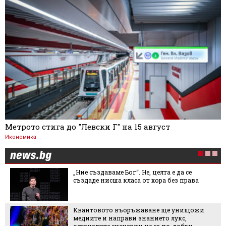
Метрото стига до "Левски Г" на 15 август
Икономика
„Ние създаваме Бог“. Не, целта е да се
създаде нисша класа от хора без права
Квантовото въоръжаване ще унищожи
медиите и направи знанието лукс,
останалите сценарии не са по-добри