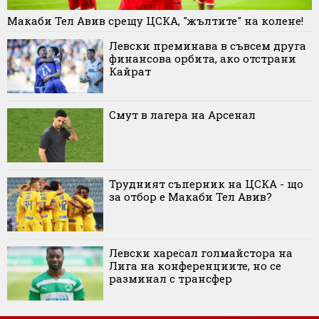
Макаби Тел Авив срещу ЦСКА, "жълтите" на колене!
Левски преминава в съвсем друга
финансова орбита, ако отстрани
Кайрат
Смут в лагера на Арсенал
Трудният съперник на ЦСКА - що
за отбор е Макаби Тел Авив?
Левски харесал голмайстора на
Лига на конференциите, но се
разминал с трансфер