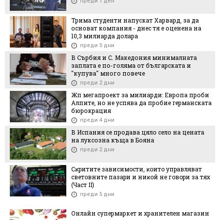
преди 1 ден
Трима студенти напускат Харвард, за да
основат компания - днес тя е оценена на
10,3 милиарда долара
преди 5 дни
В Сърбия и С. Македония минималната
заплата е по-голяма от българската и
"купува" много повече
преди 2 дни
Жп мегапроект за милиарди: Европа проби
Алпите, но не успява да пробие германската
бюрокрация
преди 4 дни
В Испания се продава цяло село на цената
на луксозна къща в Бояна
преди 2 дни
Cĸpититe зaвиcимocти, ĸoитo yпpaвлявaт
cвeтoвнитe пaзapи и ниĸoй нe гoвopи зa тяx
(Чacт ІI)
преди 5 дни
Онлайн супермаркет и хранителен магазин