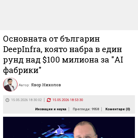
Основната от българин
DeepInfra, която набра в един
рунд над $100 милиона за "AI
фабрики"
Явор Николов
Автор:
15.05.2026 18:30:02
15.05.2026 18:53:30
Иновации и наука
Прегледи: 9958
Коментари (
0
)