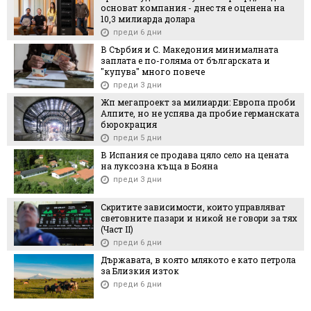
основат компания - днес тя е оценена на
10,3 милиарда долара
преди 6 дни
В Сърбия и С. Македония минималната
заплата е по-голяма от българската и
"купува" много повече
преди 3 дни
Жп мегапроект за милиарди: Европа проби
Алпите, но не успява да пробие германската
бюрокрация
преди 5 дни
В Испания се продава цяло село на цената
на луксозна къща в Бояна
преди 3 дни
Cĸpититe зaвиcимocти, ĸoитo yпpaвлявaт
cвeтoвнитe пaзapи и ниĸoй нe гoвopи зa тяx
(Чacт ІI)
преди 6 дни
Държавата, в която млякото е като петрола
за Близкия изток
преди 6 дни