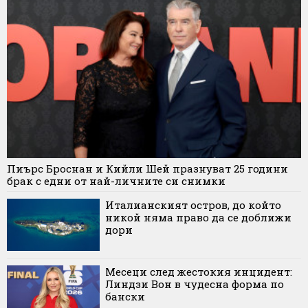
Пиърс Броснан и Кийли Шей празнуват 25 години
брак с едни от най-личните си снимки
Италианският остров, до който
никой няма право да се доближи
дори
Месеци след жестокия инцидент:
Линдзи Вон в чудесна форма по
бански