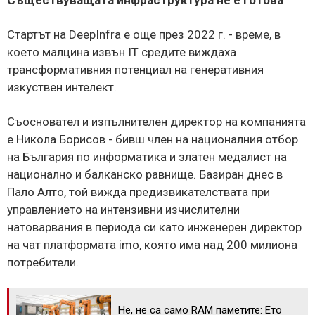
Стартът на DeepInfra е още през 2022 г. - време, в
което малцина извън IT средите виждаха
трансформативния потенциал на генеративния
изкуствен интелект.
Съосновател и изпълнителен директор на компанията
е Никола Борисов - бивш член на националния отбор
на България по информатика и златен медалист на
национално и балканско равнище. Базиран днес в
Пало Алто, той вижда предизвикателствата при
управлението на интензивни изчислителни
натоварвания в периода си като инженерен директор
на чат платформата imo, която има над 200 милиона
потребители.
Не, не са само RAM паметите: Ето