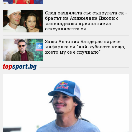
След раздялата със съпругата си -
братът на Анджелина Джоли с
изненадващо признание за
сексуалността си
Защо Антонио Бандерас нарече
инфаркта си "най-хубавото нещо,
което му се е случвало"