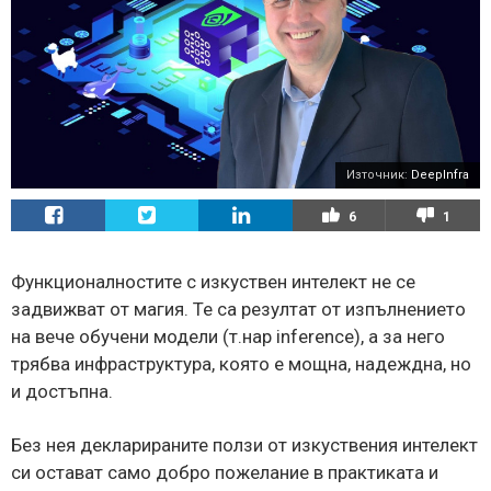
Източник:
DeepInfra
6
1
Функционалностите с изкуствен интелект не се
задвижват от магия. Те са резултат от изпълнението
на вече обучени модели (т.нар inference), а за него
трябва инфраструктура, която е мощна, надеждна, но
и достъпна.
Без нея декларираните ползи от изкуствения интелект
си остават само добро пожелание в практиката и