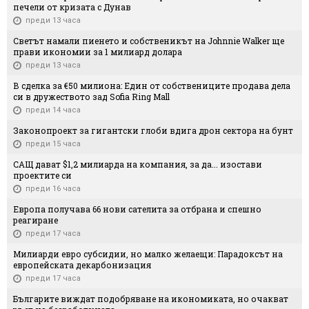
печели от кризата с Дунав
преди 13 часа
Светът намали пиенето и собственикът на Johnnie Walker ще
прави икономии за 1 милиард долара
преди 13 часа
В сделка за €50 милиона: Един от собствениците продава дела
си в дружеството зад Sofia Ring Mall
преди 14 часа
Законопроект за гигантски глоби вдига дрон сектора на бунт
преди 15 часа
САЩ дават $1,2 милиарда на компания, за да... изостави
проектите си
преди 16 часа
Европа получава 66 нови сателита за отбрана и спешно
реагиране
преди 17 часа
Милиарди евро субсидии, но малко желаещи: Парадоксът на
европейската декарбонизация
преди 17 часа
Българите виждат подобряване на икономиката, но очакват