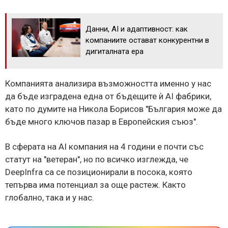
Данни, AI и адаптивност: как
компаниите остават конкурентни в
дигиталната ера
Компанията анализира възможността именно у нас
да бъде изградена една от бъдещите ѝ AI фабрики,
като по думите на Никола Борисов "България може да
бъде много ключов пазар в Европейския съюз".
В сферата на AI компания на 4 години е почти със
статут на "ветеран", но по всичко изглежда, че
DeepInfra са се позиционирали в посока, която
тепърва има потенциал за още растеж. Както
глобално, така и у нас.