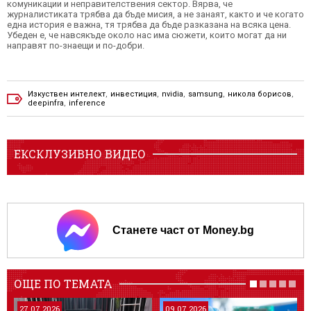
комуникации и неправителствения сектор. Вярва, че
журналистиката трябва да бъде мисия, а не занаят, както и че когато
една история е важна, тя трябва да бъде разказана на всяка цена.
Убеден е, че навсякъде около нас има сюжети, които могат да ни
направят по-знаещи и по-добри.
Изкуствен интелект
,
инвестиция
,
nvidia
,
samsung
,
никола борисов
,
deepinfra
,
inference
ЕКСКЛУЗИВНО ВИДЕО
Станете част от Money.bg
ОЩЕ ПО ТЕМАТА
27.07.2026
09.07.2026