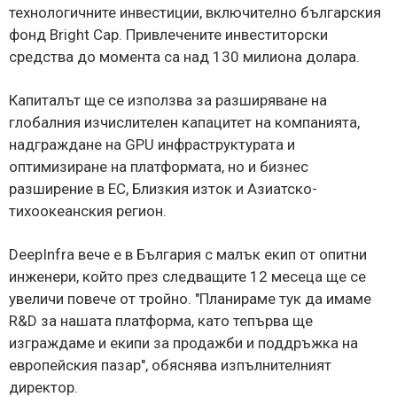
технологичните инвестиции, включително българския
фонд Bright Cap. Привлечените инвеститорски
средства до момента са над 130 милиона долара.
Капиталът ще се използва за разширяване на
глобалния изчислителен капацитет на компанията,
надграждане на GPU инфраструктурата и
оптимизиране на платформата, но и бизнес
разширение в ЕС, Близкия изток и Азиатско-
тихоокеанския регион.
DeepInfra вече е в България с малък екип от опитни
инженери, който през следващите 12 месеца ще се
увеличи повече от тройно. "Планираме тук да имаме
R&D за нашата платформа, като тепърва ще
изграждаме и екипи за продажби и поддръжка на
европейския пазар", обяснява изпълнителният
директор.