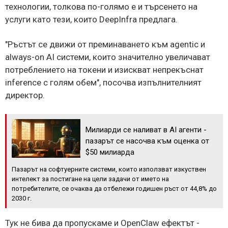
технологии, толкова по-голямо е и търсенето на
услуги като тези, които DeepInfra предлага.
"Ръстът се движи от преминаването към agentic и
always-on AI системи, които значително увеличават
потреблението на токени и изискват непрекъснат
inference с голям обем", посочва изпълнителният
директор.
Милиарди се наливат в AI агенти -
пазарът се насочва към оценка от
$50 милиарда
Пазарът на софтуерните системи, които използват изкуствен
интелект за постигане на цели задачи от името на
потребителите, се очаква да отбележи годишен ръст от 44,8% до
2030 г.
Тук не бива да пропускаме и OpenClaw ефектът -