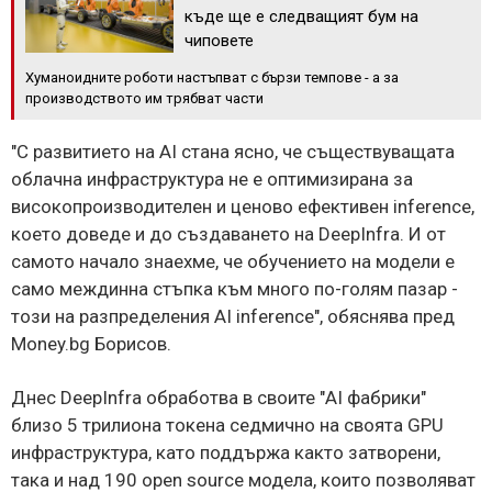
къде ще е следващият бум на
чиповете
Хуманоидните роботи настъпват с бързи темпове - а за
производството им трябват части
"С развитието на AI стана ясно, че съществуващата
облачна инфраструктура не е оптимизирана за
високопроизводителен и ценово ефективен inference,
което доведе и до създаването на DeepInfra. И от
самото начало знаехме, че обучението на модели е
само междинна стъпка към много по-голям пазар -
този на разпределения AI inference", обяснява пред
Money.bg Борисов.
Днес DeepInfra обработва в своите "AI фабрики"
близо 5 трилиона токена седмично на своята GPU
инфраструктура, като поддържа както затворени,
така и над 190 open source модела, които позволяват