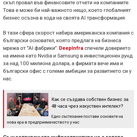
скъп провал във финансовите отчети на компаниите.
Това е може би най-важното нещо, което глобалният
бизнес осъзна в хода на своята AI трансформация.
В тази сфера скорост набира американска компания с
български основател, която предлага на бизнеса
мрежа от "AI фабрики".
DeepInfra
спечели доверието
на имена като Nvidia и Samsung в инвестиционен рунд
за над 100 милиона долара, а фирмата вече има и
български офис с големи амбиции за развитието си у
нас.
Как се създава собствен бизнес за
48 часа чрез изкуствен интелект?
Едно състезание постави основите на
нова ера в предприемачеството у нас
Съществуващата инфраструктура не е готова