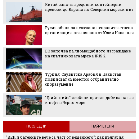
Китай започва редовни контейнерни
превози до Европа по Северния морски път
Русия обяви за нежелана неправителствена
организация, оглавявана от Юлия Навалная
ЕС започва пълномащабното изграждане
на спътниковата мрежа IRIS 2
Турция, Саудитска Арабия и Пакистан
подписват съвместно отбранително
споразумение
"Грийнпийс" се обяви против добива на газ
и нефт в Черно море
ПОСЛЕДНИ
НАЙ-ЧЕТЕНИ
"ВЕИ и батериите вече са част от решението": Как България