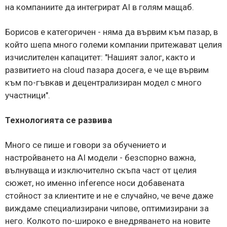
на компаниите да интегрират AI в голям мащаб.
Борисов е категоричен - няма да вървим към пазар, в
който шепа много големи компании притежават целия
изчислителен капацитет: "Нашият залог, както и
развитието на cloud пазара досега, е че ще вървим
към по-гъвкав и децентрализиран модел с много
участници".
Технологията се развива
Много се пише и говори за обучението и
настройването на AI модели - безспорно важна,
вълнуваща и изключително скъпа част от целия
сюжет, но именно inference носи добавената
стойност за клиентите и не е случайно, че вече даже
виждаме специализирани чипове, оптимизирани за
него. Колкото по-широко е внедряването на новите