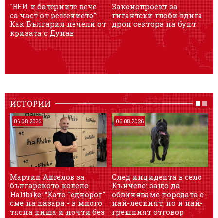
"ВЕИ и батериите вече
Законопроект за
са част от решението":
гигантски глоби вдига
и
Как България печели от
дрон сектора на бунт
J
кризата с Дунав
п
ИСТОРИИ
06.08.2026
06.08.2026
Мартин Ангелов за
След инцидента в село
4
българското колело
Кънчево: защо да
л
Halfbike: “Като "еднорог"
обвиняваме породата е
сме на пазара - в много
най-лесният, но и най-
тясна ниша и почти без
грешният отговор