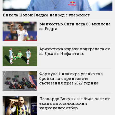
Никола Цолов: Гледам напред с увереност
Манчестър Сити иска 80 милиона
за Родри
Аржентина изрази подкрепата си
за Джани Инфантино
Формула 1 планира увеличена
бройка на спринтовите
състезания през 2027 година
Леонардо Бонучи ще бъде част от
екипа на италианския
национален отбор