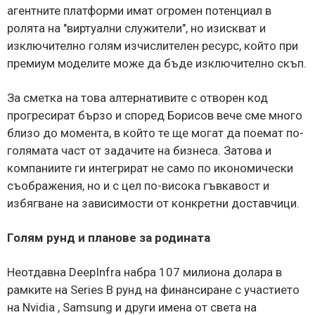
агентните платформи имат огромен потенциал в
ролята на "виртуални служители", но изискват и
изключително голям изчислителен ресурс, който при
премиум моделите може да бъде изключително скъп.
За сметка на това алтернативите с отворен код
прогресират бързо и според Борисов вече сме много
близо до момента, в който те ще могат да поемат по-
голямата част от задачите на бизнеса. Затова и
компаниите ги интегрират не само по икономически
съображения, но и с цел по-висока гъвкавост и
избягване на зависимости от конкретни доставчици.
Голям рунд и планове за родината
Неотдавна DeepInfra набра 107 милиона долара в
рамките на Series B рунд на финансиране с участието
на Nvidia , Samsung и други имена от света на