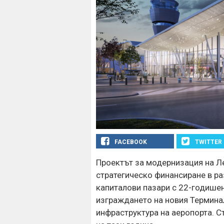
FACEBOOK
TWITTER
Проектът за модернизация на Ле
стратегическо финансиране в р
капиталови пазари с 22-годише
изграждането на новия Термина
инфраструктура на аеропорта. С