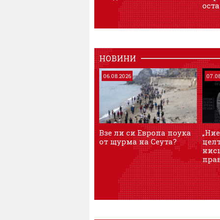
оста
НОВИНИ
06.08.2026
07.0
Взе ли си Европа поука
„Ние
от щурма на Сеута?
целт
нисш
пра