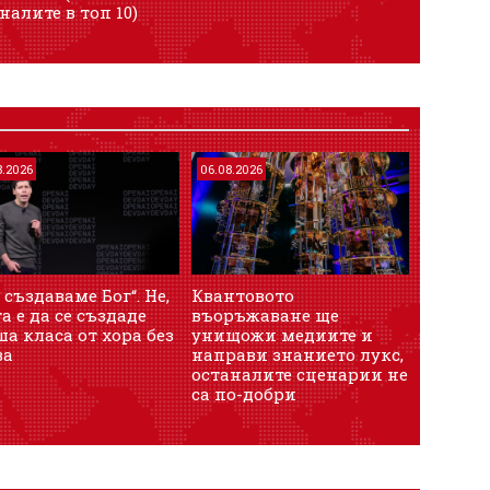
налите в топ 10)
8.2026
06.08.2026
 създаваме Бог“. Не,
Квантовото
а е да се създаде
въоръжаване ще
а класа от хора без
унищожи медиите и
ва
направи знанието лукс,
останалите сценарии не
са по-добри