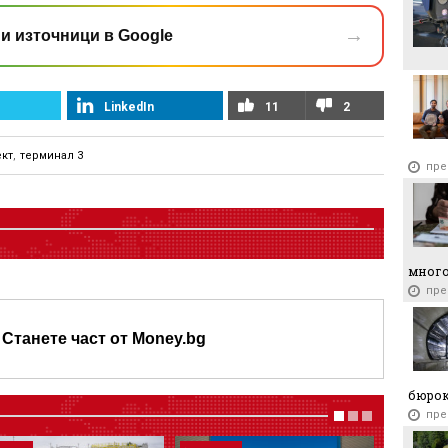
→
и източници в Google
LinkedIn
11
2
кт
,
терминал 3
пре
много
пре
Станете част от Money.bg
бюро
пре