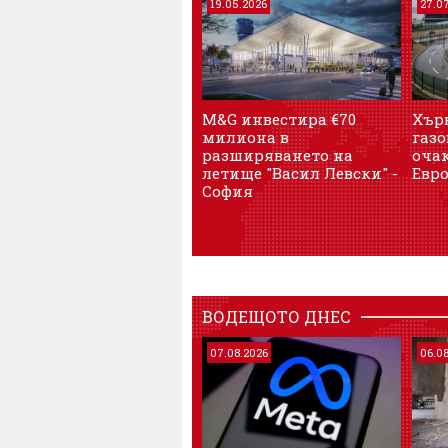
19.05.2026
27.0
M&G инвестира €70
Хър
милиона в
газо
разширяването на
очак
летище "Васил Левски" -
Евр
София
ВОДЕЩОТО ДНЕС
07.08.2026
06.0