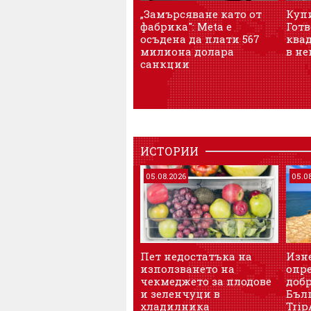
„Замърсяване като от
Куп
фабрика": Meta е
Готв
осъдена да плати 567
квад
милиона долара
в не
санкции
ИСТОРИИ
05.08.2026
05.0
Пет недостатъка на
Изн
използването на
опре
чекмеджето за плодове
доб
и зеленчуци в
Бъл
хладилника
Trip