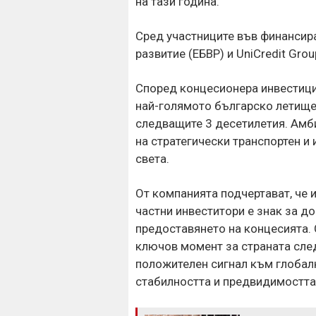
на тази година.
Сред участниците във финансира
развитие (ЕБВР) и UniCredit Grou
Според концесионера инвестици
най-голямото българско летище
следващите 3 десетилетия. Амб
на стратегически транспортен и
света.
От компанията подчертават, че 
частни инвеститори е знак за д
предоставянето на концесията.
ключов момент за страната сле
положителен сигнал към глобал
стабилността и предвидимостта