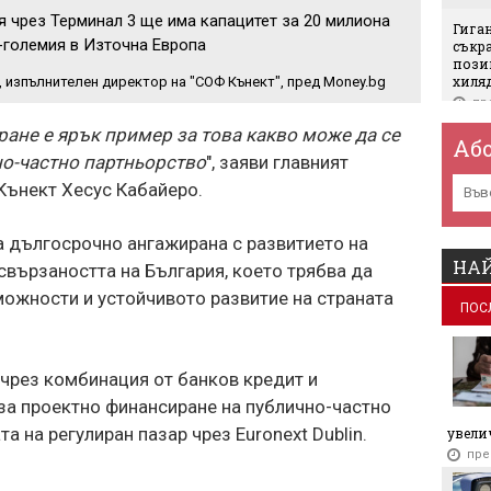
 чрез Терминал 3 ще има капацитет за 20 милиона
Гига
-големия в Източна Европа
съкр
позиц
хиля
, изпълнителен директор на "СОФ Кънект", пред Money.bg
пр
ане е ярък пример за това какво може да се
Зарад
Аб
възм
но-частно партньорство
", заяви главният
пр
Кънект Хесус Кабайеро.
Еврос
пъти 
а дългосрочно ангажирана с развитието на
пр
НАЙ
свързаността на България, което трябва да
ожности и устойчивото развитие на страната
Сдел
ПОС
Украй
сами
пр
чрез комбинация от банков кредит и
Ще зе
за проектно финансиране на публично-частно
пр
а на регулиран пазар чрез Euronext Dublin.
увелич
Метро
пре
пр