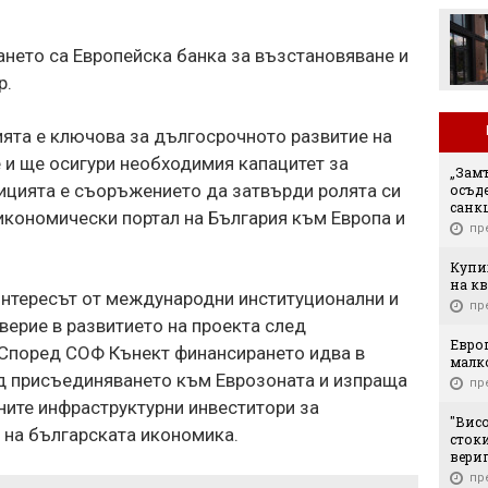
нето са Европейска банка за възстановяване и
p.
ята е ключова за дългосрочното развитие на
 и ще осигури необходимия капацитет за
„Замъ
ицията е съоръжението да затвърди ролята си
осъд
санк
 икономически портал на България към Европа и
пр
Купих
на кв
интересът от международни институционални и
пр
оверие в развитието на проекта след
Европ
 Според СОФ Кънект финансирането идва в
малк
д присъединяването към Еврозоната и изпраща
пр
ните инфраструктурни инвеститори за
"Вис
 на българската икономика.
стоки
вери
пр