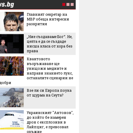
Главният секретар на
По-мал
МВР обеща интересни
по-здр
разкрития
остаряв
показв
изслед
„Ние създаваме Бог“. Не,
Мартин
целта е да се създаде
българ
нисша класа от хора без
Halfbik
права
сме на 
Квантовото
тясна 
въоръжаване ще
конкуренция"
унищожи медиите и
"Желира
направи знанието лукс,
тенден
останалите сценарии не
превзе
-добри
аксесо
Взе ли си Европа поука
Това л
от щурма на Сеута?
начин 
цареви
Украинският "Антонов",
След и
до който бе намерен
Кънчев
дрон с експлозиви в
обвиня
Лайпциг, е превозвал
най-лес
оръжие