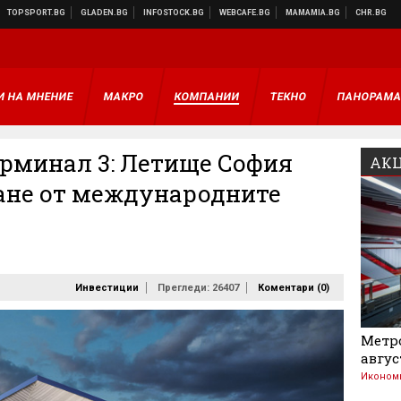
И НА МНЕНИЕ
МАКРО
КОМПАНИИ
ТЕКНО
ПАНОРАМ
ерминал 3: Летище София
АКЦ
ане от международните
Инвестиции
Прегледи: 26407
Коментари (
0
)
Метро
авгус
Иконом