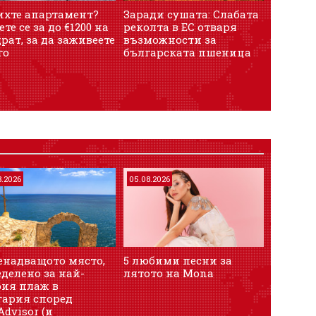
ихте апартамент?
Заради сушата: Слабата
Европа 
ете се за до €1200 на
реколта в ЕС отваря
имала 
рат, за да заживеете
възможности за
газ в х
го
българската пшеница
8.2026
05.08.2026
енадващото място,
5 любими песни за
делено за най-
лятото на Mona
рия плаж в
гария според
Advisor (и