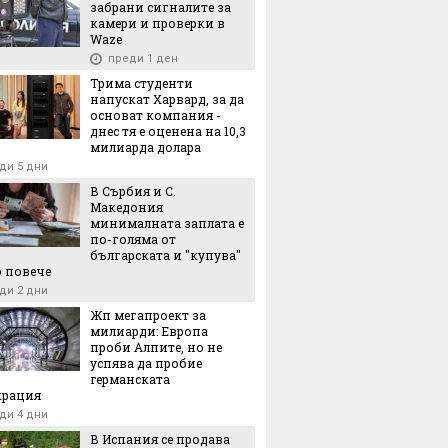
забрани сигналите за
камери и проверки в
Waze
преди 1 ден
Трима студенти
напускат Харвард, за да
основат компания -
днес тя е оценена на 10,3
милиарда долара
ди 5 дни
В Сърбия и С.
Македония
минималната заплата е
по-голяма от
българската и "купува"
 повече
ди 2 дни
Жп мегапроект за
милиарди: Европа
проби Алпите, но не
успява да пробие
германската
крация
ди 4 дни
В Испания се продава