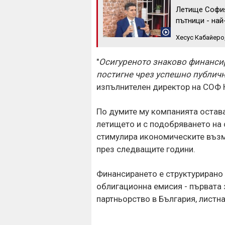
Летище София
пътници - най
Хесус Кабайеро
"
Осигуреното знаково финансир
постигне чрез успешно публич
изпълнителен директор на СОФ 
По думите му компанията остав
летището и с подобряването на 
стимулира икономическите възм
през следващите години.
Финансирането е структурирано 
облигационна емисия - първата 
партньорство в България, листнат