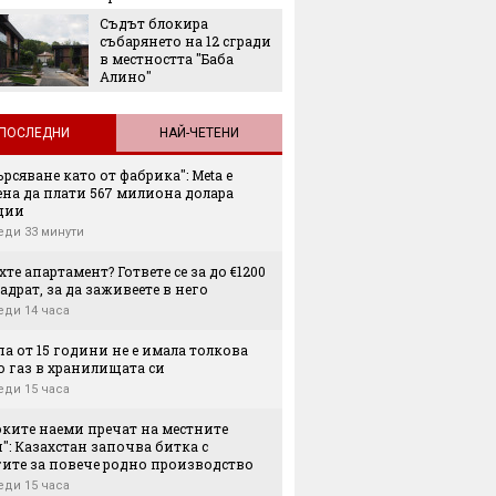
грешни
Съдът блокира
Испанс
събарянето на 12 сгради
престо
в местността "Баба
принце
Алино"
каквато
виждал
ПОСЛЕДНИ
НАЙ-ЧЕТЕНИ
рсяване като от фабрика": Meta е
ена да плати 567 милиона долара
ции
еди 33 минути
те апартамент? Гответе се за до €1200
адрат, за да заживеете в него
еди 14 часа
а от 15 години не е имала толкова
о газ в хранилищата си
еди 15 часа
оките наеми пречат на местните
": Казахстан започва битка с
гите за повече родно производство
еди 15 часа