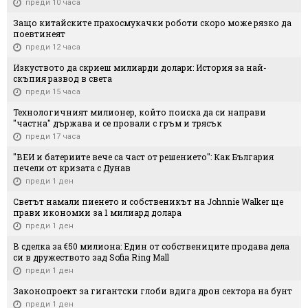
преди 10 часа
Защо китайските прахосмукачки роботи скоро може рязко да
поевтинеят
преди 12 часа
Изкуството да скриеш милиарди долари: История за най-
скъпия развод в света
преди 15 часа
Технологичният милионер, който поиска да си направи
"частна" държава и се провали с гръм и трясък
преди 17 часа
"ВЕИ и батериите вече са част от решението": Как България
печели от кризата с Дунав
преди 1 ден
Светът намали пиенето и собственикът на Johnnie Walker ще
прави икономии за 1 милиард долара
преди 1 ден
В сделка за €50 милиона: Един от собствениците продава дела
си в дружеството зад Sofia Ring Mall
преди 1 ден
Законопроект за гигантски глоби вдига дрон сектора на бунт
преди 1 ден