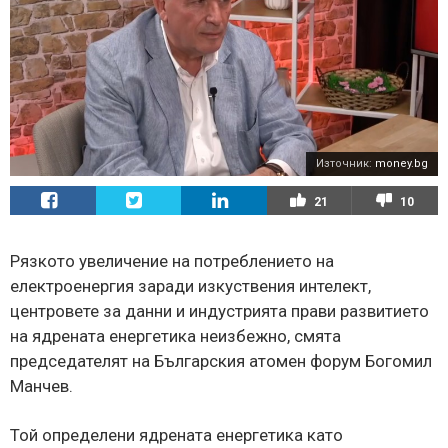
Източник:
money.bg
21
10
Рязкото увеличение на потреблението на
електроенергия заради изкуствения интелект,
центровете за данни и индустрията прави развитието
на ядрената енергетика неизбежно, смята
председателят на Българския атомен форум Богомил
Манчев.
Той определени ядрената енергетика като