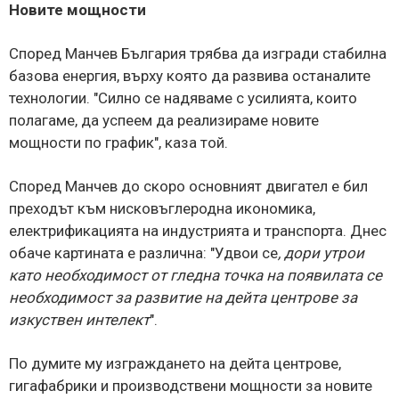
Новите мощности
Според Манчев България трябва да изгради стабилна
базова енергия, върху която да развива останалите
технологии. "Силно се надяваме с усилията, които
полагаме, да успеем да реализираме новите
мощности по график", каза той.
Според Манчев до скоро основният двигател е бил
преходът към нисковъглеродна икономика,
електрификацията на индустрията и транспорта. Днес
обаче картината е различна: "Удвои се
, дори утрои
като необходимост от гледна точка на появилата се
необходимост за развитие на дейта центрове за
изкуствен интелект
".
По думите му изграждането на дейта центрове,
гигафабрики и производствени мощности за новите