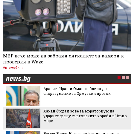
МВР вече може да забрани сигналите за камери и
проверки в Waze
Автомобили
Арагчи: Иран и Оман са близо до
споразумение за Ормузкия проток
Хакан Фидан зове за мораториум на
ударите срещу търговските кораби в Черно
море
Румен Радев: Неидентифициран дрон се