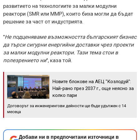
развитието на технологиите за малки модулни
реактори (SMR или ММР), които биха могли да бъдат
решение за част от индустрията.
"
Не подценяваме възможността българският бизнес
да търси сигурни енергийни доставки чрез проекти
за малки модулни реактори. Тази тема стои в
полезрението ни
", каза той.
Новите блокове на АЕЦ "Козлодуй":
Най-рано през 2037 г., още неясно за
колко пари
Договорът за инженерингови дейности ще бъде удължен с 14
месеца
Добави ни в предпочитани източници в
→