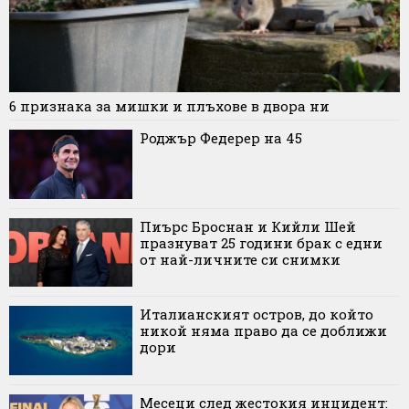
6 признака за мишки и плъхове в двора ни
Роджър Федерер на 45
Пиърс Броснан и Кийли Шей
празнуват 25 години брак с едни
от най-личните си снимки
Италианският остров, до който
никой няма право да се доближи
дори
Месеци след жестокия инцидент: