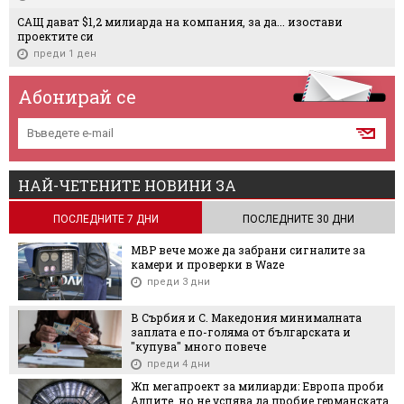
САЩ дават $1,2 милиарда на компания, за да... изостави
проектите си
преди 1 ден
Абонирай се
НАЙ-ЧЕТЕНИТЕ НОВИНИ ЗА
ПОСЛЕДНИТЕ 7 ДНИ
ПОСЛЕДНИТЕ 30 ДНИ
МВР вече може да забрани сигналите за
камери и проверки в Waze
преди 3 дни
В Сърбия и С. Македония минималната
заплата е по-голяма от българската и
"купува" много повече
преди 4 дни
Жп мегапроект за милиарди: Европа проби
Алпите, но не успява да пробие германската