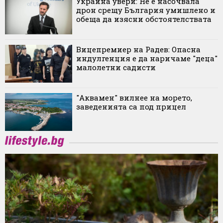
Украйна увери: Не е насочвала
дрон срещу България умишлено и
обеща да изясни обстоятелствата
Вицепремиер на Радев: Опасна
индулгенция е да наричаме "деца"
малолетни садисти
"Аквамен" вилнее на морето,
заведенията са под прицел