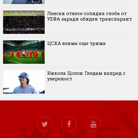
Левски отнесе солидна глоба от
УЕФА заради обиден транспарант
ЦСКА взима още трима
Никола Цолов: Гледам напред с
увереност