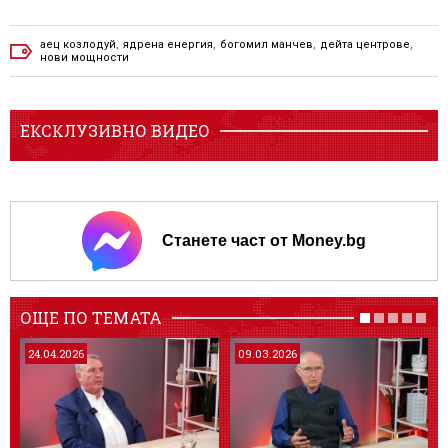
аец козлодуй
,
ядрена енергия
,
богомил манчев
,
дейта центрове
,
нови мощности
ЕКСКЛУЗИВНО ВИДЕО
Станете част от Money.bg
ОЩЕ ПО ТЕМАТА
24.04.2026
09.03.2026