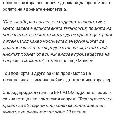
технологии кара все повече държави да преосмислят
ролята на ядрената енергетика.
"
Светът обърна поглед към ядрената енергетика,
която засега е единствената технология, позната на
човечеството, от която могат да се правят централи
с ясен изход какво количество енергия могат да
дадат и с какъв въглероден отпечатък, а той е най-
ниският познат от всички видове производства на
енергия в момента
", коментира още Манчев.
Той подчерта и друго важно предимство на
технологията, а именно нейния дългосрочен характер.
Според председателя на БУЛАТОМ ядрените проекти
са инвестиция за поколения напред. "
Тези проекти се
правят за 60 години нормален експлоатационен
живот, с възможност за поне 20 години