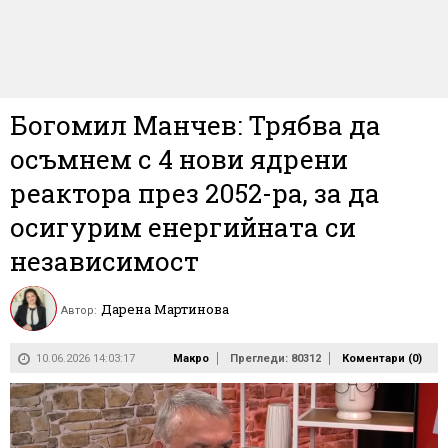
Богомил Манчев: Трябва да
осъмнем с 4 нови ядрени
реактора през 2052-ра, за да
осигурим енергийната си
независимост
Дарена Мартинова
Автор:
10.06.2026 14:03:17
Макро
Прегледи: 80312
Коментари (
0
)