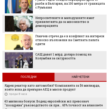
разби в България, на 100 метра от границата
с Румъния
Непросветените и малодушните имат
привилегията да са мнозинство в
демокрацията
Главчев отрече да е в конфликт на интереси
относно възложени на Сметната палата
одити
САЩ дават 1 млрд. долара помощ на
Колумбия за сигурността
ПОСЛЕДНИ
НАЙ-ЧЕТЕНИ
Ядрен реактор като автомобил? Компанията за $6 милиарда,
която иска да превърне АЕЦ в масов продукт
преди 8 часа
€3 милиона бонуси: Водещ европейски жп превозвач
"поощрява" ръководството си при... 65% точност на влаковете