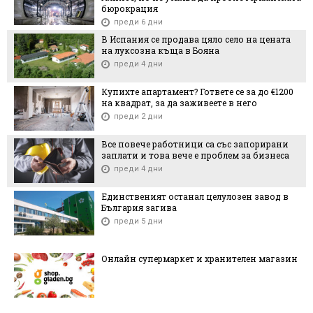
бюрокрация
преди 6 дни
В Испания се продава цяло село на цената
на луксозна къща в Бояна
преди 4 дни
Купихте апартамент? Гответе се за до €1200
на квадрат, за да заживеете в него
преди 2 дни
Все повече работници са със запорирани
заплати и това вече е проблем за бизнеса
преди 4 дни
Единственият останал целулозен завод в
България загива
преди 5 дни
Онлайн супермаркет и хранителен магазин