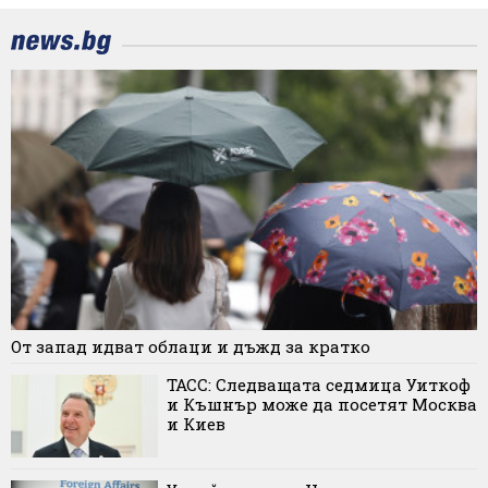
От запад идват облаци и дъжд за кратко
ТАСС: Следващата седмица Уиткоф
и Къшнър може да посетят Москва
и Киев