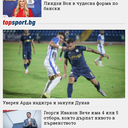
Линдзи Вон в чудесна форма по
бански
Уверен Арда надигра и занули Дунав
Георги Иванов: Вече има 4 или 5
отбора, които дърпат нивото в
първенството