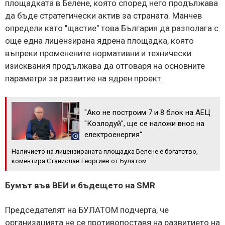
площадката в Белене, която според него продължава
да бъде стратегически актив за страната. Манчев
определи като "щастие" това България да разполага с
още една лицензирана ядрена площадка, която
въпреки променените нормативни и технически
изисквания продължава да отговаря на основните
параметри за развитие на ядрен проект.
"Ако не построим 7 и 8 блок на АЕЦ
"Козлодуй", ще се наложи внос на
електроенергия"
Наличието на лицензираната площадка Белене е богатство,
коментира Станислав Георгиев от Булатом
Бумът във ВЕИ и бъдещето на SMR
Председателят на БУЛАТОМ подчерта, че
организацията не се противопоставя на развитието на