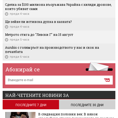
Сделка за $100 милиона въоръжава Украйна с хиляди дронове,
които убиват сами
преди 4 часа
Ще зейне ли истинска дупка в хазната?
преди 4 часа
Метрото стига до "Левски Г" на 15 август
преди 5 часа
Aurubis с голям ръст на производството у нас и скок на
печалбата
преди 6 часа
Абонирай се
НАЙ-ЧЕТЕНИТЕ НОВИНИ ЗА
ПОСЛЕДНИТЕ 7 ДНИ
ПОСЛЕДНИТЕ 30 ДНИ
В следващия половин век: В някои