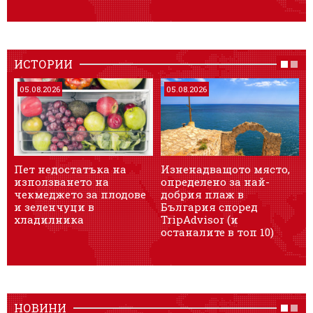
ИСТОРИИ
05.08.2026
05.08.2026
Пет недостатъка на
Изненадващото място,
използването на
определено за най-
чекмеджето за плодове
добрия плаж в
и зеленчуци в
България според
хладилника
TripAdvisor (и
останалите в топ 10)
НОВИНИ