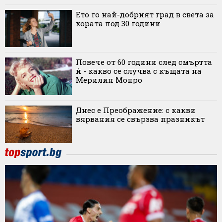
Ето го най-добрият град в света за
хората под 30 години
Повече от 60 години след смъртта
ѝ - какво се случва с къщата на
Мерилин Монро
Днес е Преображение: с какви
вярвания се свързва празникът