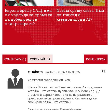
Европа срещу САЩ: има
Nvidia срещу света: Има
„
ли надежда за промяна
ли граници
в
на победителя в
хегемонията в AI?
надпреварата?
КОМЕНТАРИ (
1
)
СОРТИРАЙ
КОМЕНТИРАЙ
rumbata
#1
на 16.05.2026 в 07:35:25
Уважаеми господин Минчев,
Шапка Ви свалям за Вашите статии. Аз предимно
чета Вашите статии публикувани в Money.bg. Да
сте жив и здрав и все така да ни радвате с
прекрасните си произведения. Как мога да се
абонирам за Вашите статии?
С огромно уважение, Румен Иванов