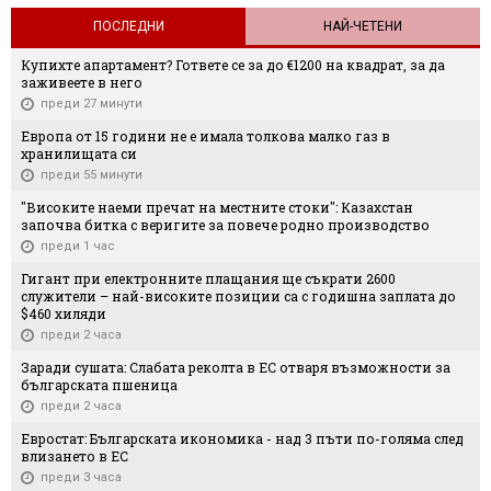
ПОСЛЕДНИ
НАЙ-ЧЕТЕНИ
Купихте апартамент? Гответе се за до €1200 на квадрат, за да
заживеете в него
преди 27 минути
Европа от 15 години не е имала толкова малко газ в
хранилищата си
преди 55 минути
"Високите наеми пречат на местните стоки": Казахстан
започва битка с веригите за повече родно производство
преди 1 час
Гигант при електронните плащания ще съкрати 2600
служители – най-високите позиции са с годишна заплата до
$460 хиляди
преди 2 часа
Заради сушата: Слабата реколта в ЕС отваря възможности за
българската пшеница
преди 2 часа
Евростат: Българската икономика - над 3 пъти по-голяма след
влизането в ЕС
преди 3 часа