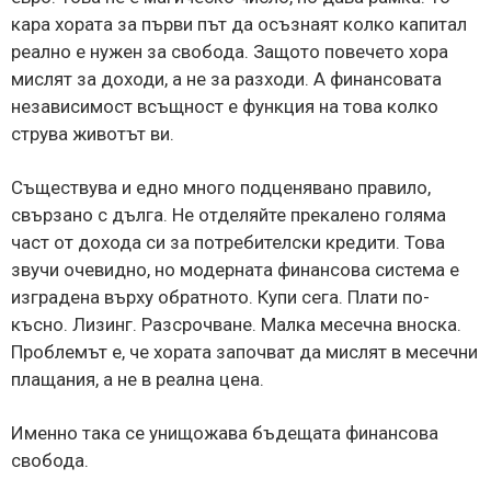
кара хората за първи път да осъзнаят колко капитал
реално е нужен за свобода. Защото повечето хора
мислят за доходи, а не за разходи. А финансовата
независимост всъщност е функция на това колко
струва животът ви.
Съществува и едно много подценявано правило,
свързано с дълга. Не отделяйте прекалено голяма
част от дохода си за потребителски кредити. Това
звучи очевидно, но модерната финансова система е
изградена върху обратното. Купи сега. Плати по-
късно. Лизинг. Разсрочване. Малка месечна вноска.
Проблемът е, че хората започват да мислят в месечни
плащания, а не в реална цена.
Именно така се унищожава бъдещата финансова
свобода.