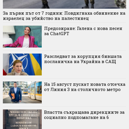
За първи път от 7 години: Повдигнаха обвинение на
израелец за убийство на палестинец
Предозиране: Галена с нова песен
за ChatGPT
Разследват за корупция бившата
посланичка на Украйна в САЩ
На 15 август пускат новата отсечка
от Линия 3 на столичното метро
Властта съкращава дирекциите за
социално подпомагане на 6