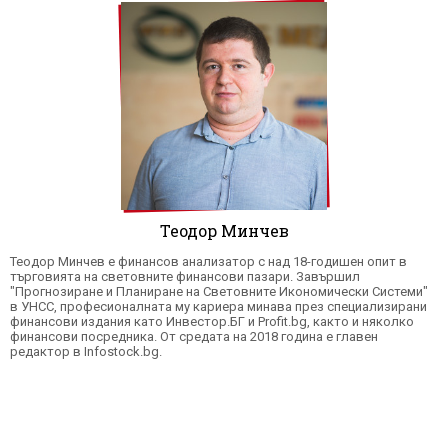
Теодор Минчев
Теодор Mинчeв e финансов анализатор с над 18-годишен опит в
търговията на световните финансови пазари. Завършил
"Прогнозиране и Планиране на Световните Икономически Системи"
в УНСС, професионалната му кариера минава през специализирани
финансови издания като Инвестор.БГ и Profit.bg, както и няколко
финансови посредника. От средата на 2018 година е главен
редактор в Infostock.bg.