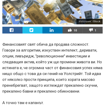
Източник:
iStock
10
1
Финансовият свят обича да продава сложност.
Говори за алгоритми, изкуствен интелект, деривати,
опции, ливъридж, "революционни" инвестиции и
следващия актив, който уж ще промени живота ви. Но
истината е, че огромна част от финансовия успех няма
нищо общо с това да си гений на Уолстрийт. Той идва
от няколко прости принципа, които хората масово
пренебрегват, защото изглеждат прекалено скучни,
прекалено бавни и прекалено обикновени.
А точно там е капанът.