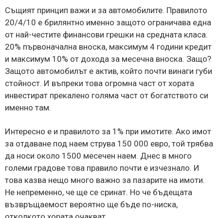
Същият принцип важи и за автомобилите. Правилото
20/4/10 е брилянтно именно защото ограничава една
от най-честите финансови грешки на средната класа.
20% първоначална вноска, максимум 4 години кредит
и максимум 10% от дохода за месечна вноска. Защо?
Защото автомобилът е актив, който почти винаги губи
стойност. И въпреки това огромна част от хората
инвестират прекалено голяма част от богатството си
именно там.
Интересно е и правилото за 1% при имотите. Ако имот
за отдаване под наем струва 150 000 евро, той трябва
да носи около 1500 месечен наем. Днес в много
големи градове това правило почти е изчезнало. И
това казва нещо много важно за пазарите на имоти.
Не непременно, че ще се сринат. Но че бъдещата
възвръщаемост вероятно ще бъде по-ниска,
отколкото хората очакват.