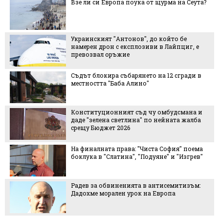
урма на Сеута?
Мартин Ангелов за българско
Halfbike: “Като "еднорог" сме на
много тясна ниша и почти бе
конкуренция"
който бе
"Желирано" лято: тенденцията
 Лайпциг, е
превзема обувките, аксесоари
маникюра
 12 сгради в
Това ли е най-добрият начин
царевица
мбудсмана и
След инцидента в село Кънчев
ейната жалба
обвиняваме породата е най-ле
най-грешният отговор
 София" поема
Испанската престолонаследн
е" и "Изгрев"
Леонор, каквато не сме я виж
исемитизъм:
Колко вредно за краката ни м
ропа
носенето на джапанки