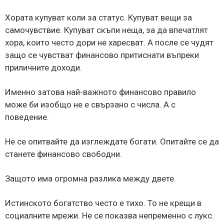
Хората купуват коли за статус. Купуват вещи за
самочувствие. Купуват скъпи неща, за да впечатлят
хора, които често дори не харесват. А после се чудят
защо се чувстват финансово притиснати въпреки
приличните доходи.
Именно затова най-важното финансово правило
може би изобщо не е свързано с числа. А с
поведение.
Не се опитвайте да изглеждате богати. Опитайте се да
станете финансово свободни.
Защото има огромна разлика между двете.
Истинското богатство често е тихо. То не крещи в
социалните мрежи. Не се показва непременно с лукс.