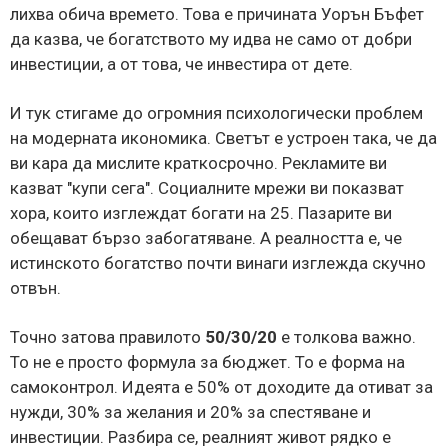
лихва обича времето. Това е причината Уорън Бъфет
да казва, че богатството му идва не само от добри
инвестиции, а от това, че инвестира от дете.
И тук стигаме до огромния психологически проблем
на модерната икономика. Светът е устроен така, че да
ви кара да мислите краткосрочно. Рекламите ви
казват "купи сега". Социалните мрежи ви показват
хора, които изглеждат богати на 25. Пазарите ви
обещават бързо забогатяване. А реалността е, че
истинското богатство почти винаги изглежда скучно
отвън.
Точно затова правилото
50/30/20
е толкова важно.
То не е просто формула за бюджет. То е форма на
самоконтрол. Идеята е 50% от доходите да отиват за
нужди, 30% за желания и 20% за спестяване и
инвестиции. Разбира се, реалният живот рядко е