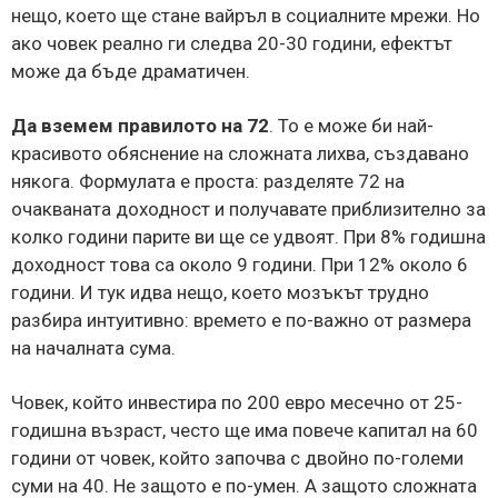
нещо, което ще стане вайръл в социалните мрежи. Но
ако човек реално ги следва 20-30 години, ефектът
може да бъде драматичен.
Да вземем правилото на 72
. То е може би най-
красивото обяснение на сложната лихва, създавано
някога. Формулата е проста: разделяте 72 на
очакваната доходност и получавате приблизително за
колко години парите ви ще се удвоят. При 8% годишна
доходност това са около 9 години. При 12% около 6
години. И тук идва нещо, което мозъкът трудно
разбира интуитивно: времето е по-важно от размера
на началната сума.
Човек, който инвестира по 200 евро месечно от 25-
годишна възраст, често ще има повече капитал на 60
години от човек, който започва с двойно по-големи
суми на 40. Не защото е по-умен. А защото сложната