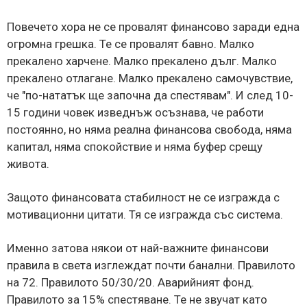
Повечето хора не се провалят финансово заради една
огромна грешка. Те се провалят бавно. Малко
прекалено харчене. Малко прекалено дълг. Малко
прекалено отлагане. Малко прекалено самочувствие,
че "по-нататък ще започна да спестявам". И след 10-
15 години човек изведнъж осъзнава, че работи
постоянно, но няма реална финансова свобода, няма
капитал, няма спокойствие и няма буфер срещу
живота.
Защото финансовата стабилност не се изгражда с
мотивационни цитати. Тя се изгражда със система.
Именно затова някои от най-важните финансови
правила в света изглеждат почти банални. Правилото
на 72. Правилото 50/30/20. Аварийният фонд.
Правилото за 15% спестяване. Те не звучат като