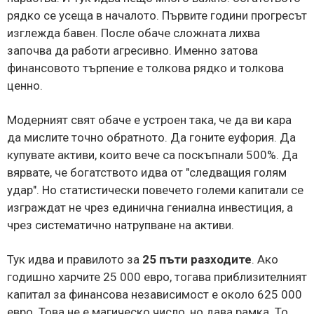
рядко се усеща в началото. Първите години прогресът
изглежда бавен. После обаче сложната лихва
започва да работи агресивно. Именно затова
финансовото търпение е толкова рядко и толкова
ценно.
Модерният свят обаче е устроен така, че да ви кара
да мислите точно обратното. Да гоните еуфория. Да
купувате активи, които вече са поскъпнали 500%. Да
вярвате, че богатството идва от "следващия голям
удар". Но статистически повечето големи капитали се
изграждат не чрез единична гениална инвестиция, а
чрез систематично натрупване на активи.
Тук идва и правилото за
25 пъти разходите
. Ако
годишно харчите 25 000 евро, тогава приблизителният
капитал за финансова независимост е около 625 000
евро. Това не е магическо число, но дава рамка. То