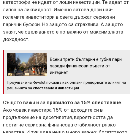
катастрофи не идват от лоши инвестиции. Те идват от
липса на ликвидност. Именно затова дори най-
големите инвеститори в света държат сериозни
парични буфери. Не защото са страхливи. А защото
знаят, че оцеляването е по-важно от максималната
доходност.
Всеки трети българин е губил пари
заради финансови съвети от
интернет
Проучване на Revolut показва как онлайн препоръките влияят на
решенията за спестяване и инвестиции
Същото важи и за
правилото за 15% спестяване
.
Ако човек инвестира 15% от доходите си в
продължение на десетилетия, вероятността да
постигне сериозна финансова стабилност рязко
нараства. И тук идва нещо много важно: богатството