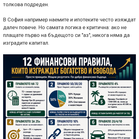
толкова подреден.
В София например наемите и ипотеките често изяждат
далеч повече. Но самата логика е критична: ако не
плащате първо на бъдещото си "аз", никога няма да
изградите капитал.