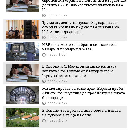
европейски страни пенсионната възраст ще
достигне 74 г., най-голямото увеличение е
13 г.
преди 6 дни
Трима студенти напускат Харвард, за да
основат компания - днес тя е оценена на
10,3 милиарда долара
преди 5 дни
МВР вече може да забрани сигналите за
камери и проверки в Waze
преди 1 ден
В Сърбия и С. Македония минималната
заплата е по-голяма от българската и
"купува" много повече
преди 2 дни
Жп мегапроект за милиарди: Европа проби
Алпите, но не успява да пробие германската
бюрокрация
преди 4 дни
В Испания се продава цяло село на цената
на луксозна къща в Бояна
преди 2 дни