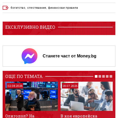
богатство
,
спестявания
,
финансови правила
ЕКСКЛУЗИВНО ВИДЕО
Станете част от Money.bg
ОЩЕ ПО ТЕМАТА
02.08.2026
18.07.2026
Олигопол? На
В коя европейска
С