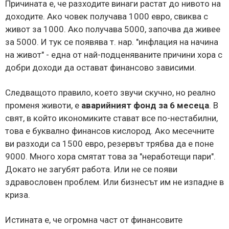
Причината е, че разходите винаги растат до нивото на
доходите. Ако човек получава 1000 евро, свиква с
живот за 1000. Ако получава 5000, започва да живее
за 5000. И тук се появява т. нар. "инфлация на начина
на живот" - една от най-подценяваните причини хора с
добри доходи да остават финансово зависими.
Следващото правило, което звучи скучно, но реално
променя животи, е
аварийният фонд за 6 месеца
. В
свят, в който икономиките стават все по-нестабилни,
това е буквално финансов кислород. Ако месечните
ви разходи са 1500 евро, резервът трябва да е поне
9000. Много хора смятат това за "неработещи пари".
Докато не загубят работа. Или не се появи
здравословен проблем. Или бизнесът им не изпадне в
криза.
Истината е, че огромна част от финансовите