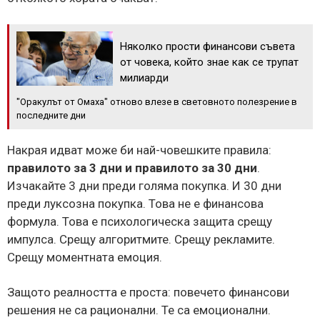
Няколко прости финансови съвета
от човека, който знае как се трупат
милиарди
"Оракулът от Омаха" отново влезе в световното полезрение в
последните дни
Накрая идват може би най-човешките правила:
правилото за 3 дни и правилото за 30 дни
.
Изчакайте 3 дни преди голяма покупка. И 30 дни
преди луксозна покупка. Това не е финансова
формула. Това е психологическа защита срещу
импулса. Срещу алгоритмите. Срещу рекламите.
Срещу моментната емоция.
Защото реалността е проста: повечето финансови
решения не са рационални. Те са емоционални.