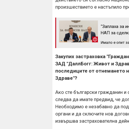
произшествието е настъпило пре
"Заплаха за и
НАП за сделк
Имало е опит з
Закупих застраховка "Гражда
ЗАД "ДаллБогг: Живот и Здрав
последиците от отнемането н
Здраве"?
Ако сте български гражданин и с
следва да имате предвид, че до
Необходимо е незабавно да под
органи и да сключите нов догов
извършва застрахователна дейн