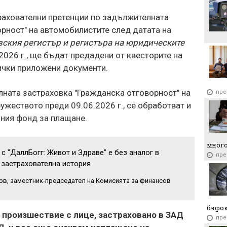
рахователни претенции по задължителната
рност" на автомобилистите след датата на
вския регистър и регистъра на юридическите
.2026 г., ще бъдат предадени от квесторите на
ички приложени документи.
лната застраховка "Гражданска отговорност" на
пре
ужеството преди 09.06.2026 г., се обработват и
нния фонд за плащане.
много
с "ДаллБогг: Живот и Здраве" е без аналог в
пре
 застрахователна история
в, заместник-председател на Комисията за финансов
бюро
 произшествие с лице, застраховано в ЗАД
пре