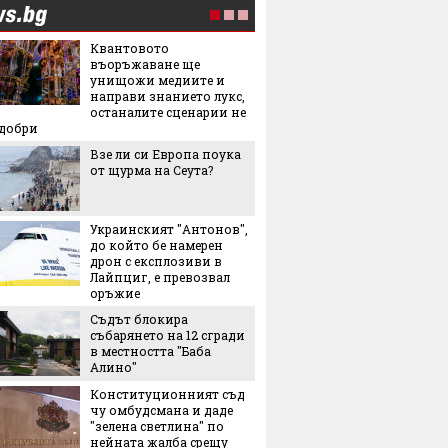
Квантовото
Мартин
въоръжаване ще
българ
унищожи медиите и
Halfbik
направи знанието лукс,
сме на 
останалите сценарии не
тясна 
-добри
конкуренция"
Взе ли си Европа поука
"Желира
от щурма на Сеута?
тенден
превзе
аксесо
Украинският "Антонов",
Това л
до който бе намерен
начин 
дрон с експлозиви в
цареви
Лайпциг, е превозвал
оръжие
След и
Съдът блокира
Кънчев
събарянето на 12 сгради
обвиня
в местността "Баба
най-лес
Алино"
грешни
Конституционният съд
Испанс
чу омбудсмана и даде
престо
"зелена светлина" по
принце
нейната жалба срещу
каквато