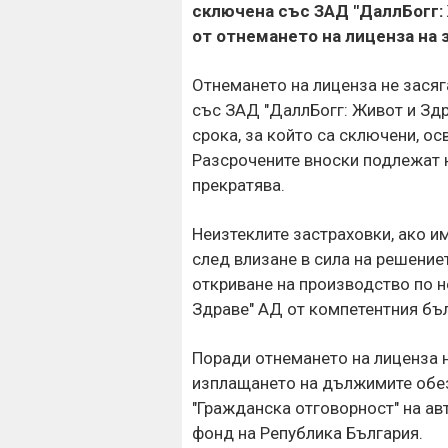
сключена със ЗАД "ДаллБогг:
от отнемането на лиценза на 
Отнемането на лиценза не засяг
със ЗАД "ДаллБогг: Живот и Здр
срока, за който са сключени, ос
Разсрочените вноски подлежат н
прекратява.
Неизтеклите застраховки, ако им
след влизане в сила на решение
откриване на производство по 
Здраве" АД от компетентния бъ
Поради отнемането на лиценза н
изплащането на дължимите обе
"Гражданска отговорност" на ав
фонд на Република България.