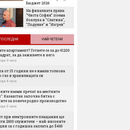
Бюджет 2026
виждал
На финалната права:
Колко 
"Чиста София" поема
ни мож
боклука в "Слатина",
носене
"Подуяне" и "Изгрев"
ПОСЛЕДНИ
НАЙ-ЧЕТЕНИ
те апартамент? Гответе се за до €1200
адрат, за да заживеете в него
еди 3 часа
а от 15 години не е имала толкова
о газ в хранилищата си
еди 4 часа
оките наеми пречат на местните
": Казахстан започва битка с
гите за повече родно производство
еди 5 часа
нт при електронните плащания ще
ати 2600 служители – най-високите
ии са с годишна заплата до $460