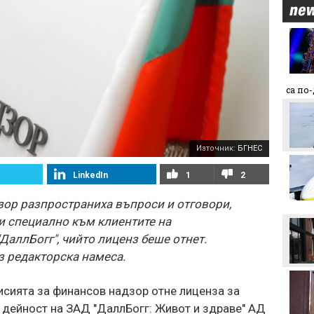
Макаби Тел Авив срещу
ЦСКА, "жълтите" на
колене!
Левски преминава в
са по
съвсем друга финансова
орбита, ако отстрани
Кайрат
Смут в лагера на Арсенал
Източник:
БГНЕС
LinkedIn
1
2
Трудният съперник на
ЦСКА - що за отбор е
зор разпространиха въпроси и отговори,
Макаби Тел Авив?
и специално към клиентите на
ДаллБогг", чийто лиценз беше отнет.
Левски харесал
голмайстора на Лига на
 редакторска намеса.
конференциите, но се
разминал с трансфер
мисията за финансов надзор отне лиценза за
Стотици посрещнаха
 дейност на ЗАД "ДаллБогг: Живот и здраве" АД
Мохамед Салах в Турция