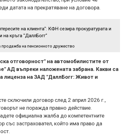
ди датата на прекратяване на договора.
нтересите на клиента": КФН сезира прокуратурата и
и на кръга "ДаллБогг"
а продажба на пенсионното дружество
нска отговорност" на автомобилистите от
е" АД въпреки наложената забрана. Какви са
а лиценза на ЗАД "ДаллБогг: Живот и
те сключили договор след 2 април 2026 г.,
говорът не поражда правно действие.
адете официална жалба до компетентните
ор със застраховател, който има право да
ост.