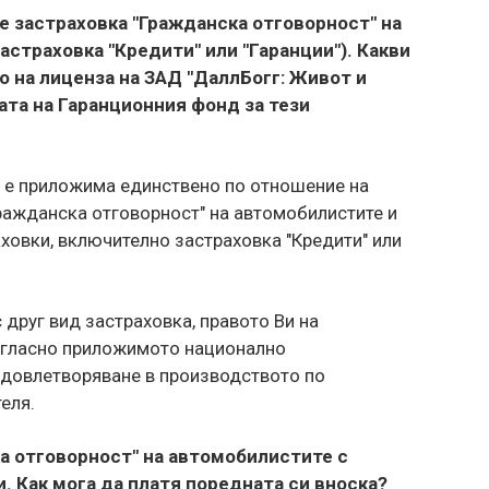
е застраховка "Гражданска отговорност" на
страховка "Кредити" или "Гаранции"). Какви
 на лиценза на ЗАД "ДаллБогг: Живот и
ата на Гаранционния фонд за тези
 е приложима единствено по отношение на
ражданска отговорност" на автомобилистите и
ховки, включително застраховка "Кредити" или
 друг вид застраховка, правото Ви на
ъгласно приложимото национално
удовлетворяване в производството по
еля.
а отговорност" на автомобилистите с
. Как мога да платя поредната си вноска?