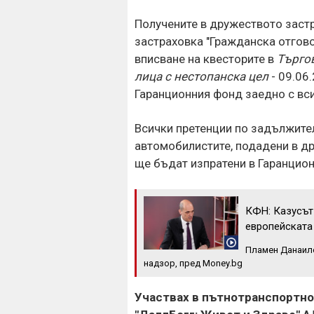
Получените в дружеството заст
застраховка "Гражданска отгово
вписване на квесторите в
Търго
лица с нестопанска цел
- 09.06
Гаранционния фонд заедно с вс
Всички претенции по задължите
автомобилистите, подадени в др
ще бъдат изпратени в Гаранцио
КФН: Казусът 
европейската
Пламен Данаило
надзор, пред Money.bg
Участвах в пътнотранспортно