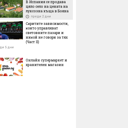
В Испания се продава
цяло село на цената на
луксозна къща в Бояна
преди 2 дни
Cĸpититe зaвиcимocти,
ĸoитo yпpaвлявaт
cвeтoвнитe пaзapи и
ниĸoй нe гoвopи зa тяx
(Чacт ІI)
ди 5 дни
Онлайн супермаркет и
хранителен магазин