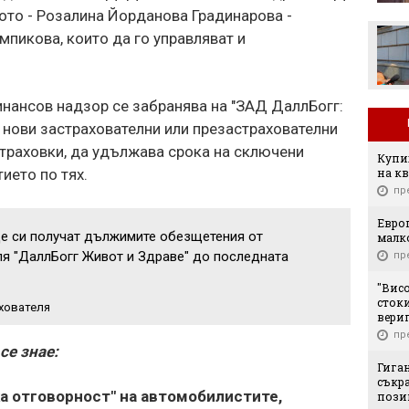
ото - Розалина Йорданова Градинарова -
мпикова, които да го управляват и
инансов надзор се забранява на "ЗАД ДаллБогг:
 нови застрахователни или презастрахователни
страховки, да удължава срока на сключени
Купих
на кв
ието по тях.
пр
Европ
е си получат дължимите обезщетения от
малк
ля "ДаллБогг Живот и Здраве" до последната
пр
"Вис
стоки
ахователя
вери
пр
се знае:
Гига
съкр
а отговорност" на автомобилистите,
позиц