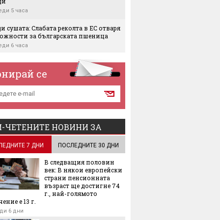
ди
еди 5 часа
и сушата: Слабата реколта в ЕС отваря
ожности за българската пшеница
еди 6 часа
тат: Българската икономика - над 3
по-голяма след влизането в ЕС
онирай се
еди 7 часа
ка за $100 милиона въоръжава
на с хиляди дронове, които убиват
еди 7 часа
-ЧЕТЕНИТЕ НОВИНИ ЗА
йне ли истинска дупка в хазната?
ЛЕДНИТЕ 7 ДНИ
ПОСЛЕДНИТЕ 30 ДНИ
еди 8 часа
В следващия половин
то стига до "Левски Г" на 15 август
век: В някои европейски
еди 9 часа
страни пенсионната
възраст ще достигне 74
г., най-голямото
is с голям ръст на производството у
ение е 13 г.
 скок на печалбата
ди 6 дни
еди 9 часа