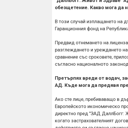
"ДаллБогг: Живот и Здраве" А
обезщетение. Какво мога да 
В този случай изплащането на 
Гаранционния фонд на Републик
Предвид отнемането на лиценза
разглеждането и уреждането на
сравнение със сроковете, прил
съгласно националното законод
Претърпях вреди от водач, за
АД. Къде мога да предявя пр
Ако сте лице, пребиваващо в дъ
Европейското икономическо про
директно пред "ЗАД ДаллБогг: Ж
когато застрахователният догов
действието си съгласно национа