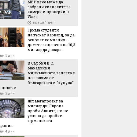
МВР вече може да
забрани сигналите за
камери и проверки в
Waze
преди 1 ден
Трима студенти
напускат Харвард, за да
основат компания -
днес тя е оценена на 10,3
милиарда долара
ди 5 дни
В Сърбия и С.
Македония
минималната заплата е
по-голяма от
българската и "купува"
 повече
ди 2 дни
Жп мегапроект за
милиарди: Европа
проби Алпите, но не
успява да пробие
германската
крация
ди 4 дни