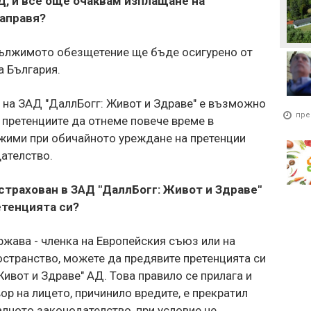
Д, и все още очаквам изплащане на
направя?
дължимото обезщетение ще бъде осигурено от
а България.
 на ЗАД "ДаллБогг: Живот и Здраве" е възможно
пре
 претенциите да отнеме повече време в
ожими при обичайното уреждане на претенции
ателство.
страхован в ЗАД "ДаллБогг: Живот и Здраве"
етенцията си?
ржава - членка на Европейския съюз или на
странство, можете да предявите претенцията си
ивот и Здраве" АД. Това правило се прилага и
ор на лицето, причинило вредите, е прекратил
лното законодателство, при условие че