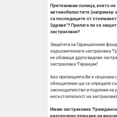
Притежавам полица, която не 
автомобилистите (например за
са последиците от отнемането
Здраве"? Прилага ли се защит
застраховки?
Защитата на Гаранционния фонд
задължителната застраховка "Г
не обхваща други видове застра
застраховка "Гаранции".
Ако претенцията Ви е свързана с
обезщетение ще се определя с
законодателство и подлежи на 
несъстоятелност на застраховат
Имам застраховка "Гражданск
разсрочено плащане на вноски