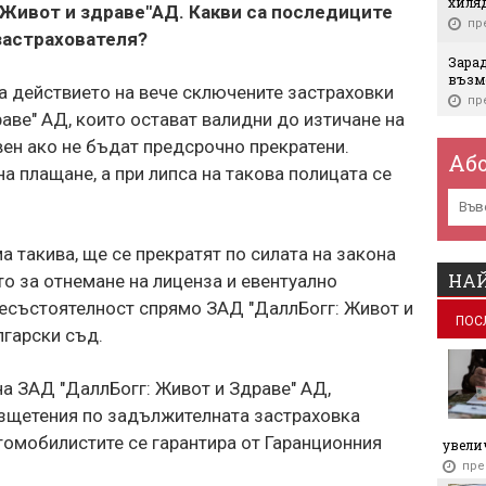
хиля
 Живот и здраве"АД. Какви са последиците
пр
застрахователя?
Зарад
възм
а действието на вече сключените застраховки
пр
аве" АД, които остават валидни до изтичане на
Еврос
вен ако не бъдат предсрочно прекратени.
пъти 
Аб
а плащане, а при липса на такова полицата се
пр
Сдел
Украй
сами
а такива, ще се прекратят по силата на закона
пр
НАЙ
то за отнемане на лиценза и евентуално
несъстоятелност спрямо ЗАД "ДаллБогг: Живот и
Ще зе
ПОС
пр
лгарски съд.
Метро
а ЗАД "ДаллБогг: Живот и Здраве" АД,
пр
зщетения по задължителната застраховка
Aurub
томобилистите се гарантира от Гаранционния
увелич
нас и
пре
пр