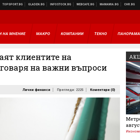
И НА МНЕНИЕ
МАКРО
КОМПАНИИ
ТЕКНО
ПАНОРАМ
наят клиентите на
АКЦ
тговаря на важни въпроси
Лични финанси
Прегледи: 2225
Коментари (
0
)
Метро
авгус
Иконом