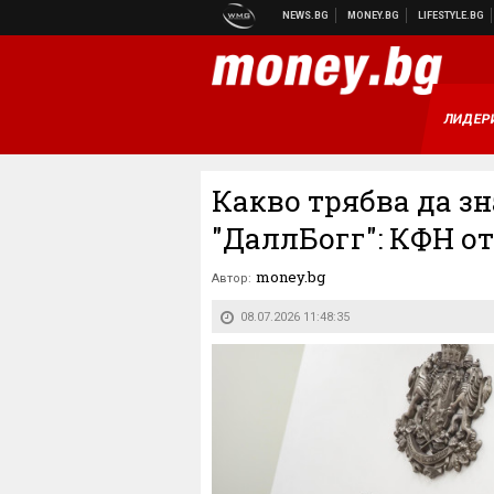
ЛИДЕР
Какво трябва да з
"ДаллБогг": КФН о
money.bg
Автор:
08.07.2026 11:48:35