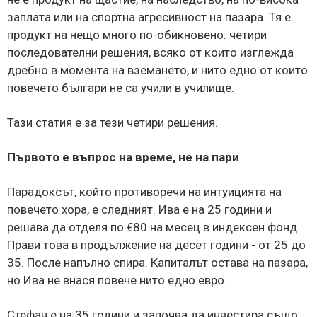
заплата или на спортна агресивност на пазара. Тя е
продукт на нещо много по-обикновено: четири
последователни решения, всяко от които изглежда
дребно в момента на вземането, и нито едно от които
повечето българи не са учили в училище.
Тази статия е за тези четири решения.
Първото е въпрос на време, не на пари
Парадоксът, който противоречи на интуицията на
повечето хора, е следният. Ива е на 25 години и
решава да отделя по €80 на месец в индексен фонд.
Прави това в продължение на десет години - от 25 до
35. После напълно спира. Капиталът остава на пазара,
но Ива не внася повече нито едно евро.
Стефан е на 35 години и започва да инвестира също