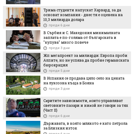
Трима студенти напускат Харвард, за да
основат компания - днес тя е оценена на
10,3 милиарда долара
преди 6 дни
В Сърбия и С. Македония минималната
заплата е по-голяма от българската и
"купува" много повече
преди 3 дни
Жп мегапроект за милиарди: Европа проби
Алпите, но не успява да пробие германската
бюрокрация
преди 5 дни
В Испания се продава цяло село на цената
на луксозна къща в Бояна
преди 3 дни
Cĸpититe зaвиcимocти, ĸoитo yпpaвлявaт
cвeтoвнитe пaзapи и ниĸoй нe гoвopи зa тяx
(Чacт ІI)
преди 6 дни
Държавата, в която млякото е като петрола
за Близкия изток
преди 6 дни