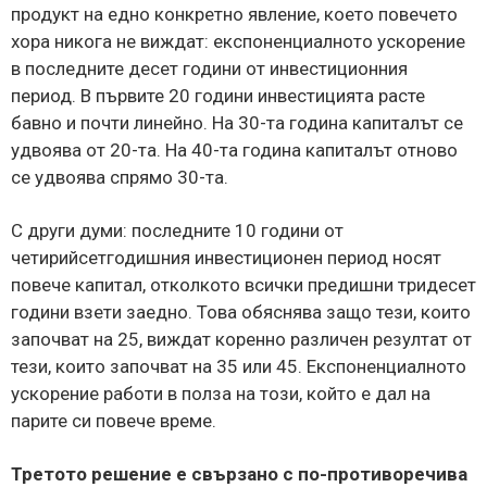
продукт на едно конкретно явление, което повечето
хора никога не виждат: експоненциалното ускорение
в последните десет години от инвестиционния
период. В първите 20 години инвестицията расте
бавно и почти линейно. На 30-та година капиталът се
удвоява от 20-та. На 40-та година капиталът отново
се удвоява спрямо 30-та.
С други думи: последните 10 години от
четирийсетгодишния инвестиционен период носят
повече капитал, отколкото всички предишни тридесет
години взети заедно. Това обяснява защо тези, които
започват на 25, виждат коренно различен резултат от
тези, които започват на 35 или 45. Експоненциалното
ускорение работи в полза на този, който е дал на
парите си повече време.
Третото решение е свързано с по-противоречива