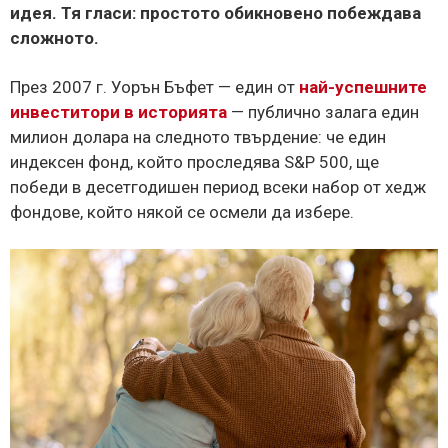
идея. Тя гласи: простото обикновено побеждава
сложното.
През 2007 г. Уорън Бъфет — един от
най-успешните
инвеститори в историята
— публично залага един
милион долара на следното твърдение: че един
индексен фонд, който проследява S&P 500, ще
победи в десетгодишен период всеки набор от хедж
фондове, който някой се осмели да избере.