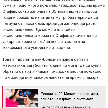
сума, а нещо много по-ценно - тридесет години време.
Стефан, който започва на 35, има същите тридесет
години време, но капиталът му трябва първо да се
натрупа от ниска база, преди да започне да расте
експоненциално. До момента, в който
експоненциалната крива на Стефан започва да се
ускорява, кривата на Ива вече е в зоната на
максималното ускорение от години.
Това е първият и най-болезнен извод от тази
математика: загубените години не могат да се купят
обратно с пари. Никаква по-висока вноска по-късно
не може да компенсира липсата на време в пазара.
Пенсия на 20: Младите инвестират,
защото не вярват на системата
Разговорите за пенсия вече не са