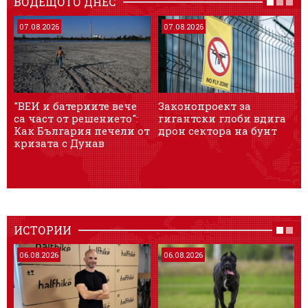
ВОДЕЩОТО ДНЕС
07.08.2026
07.08.2026
"ВЕИ и батериите вече
Законопроект за
са част от решението":
гигантски глоби вдига
и
Как България печели от
дрон сектора на бунт
J
кризата с Дунав
п
ИСТОРИИ
06.08.2026
06.08.2026