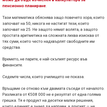
пенсионно планиране
.
Тази математика обяснява защо повечето хора, които
започват на 50, никога не настигат тези, които
започват на 25. Не защото нямат волята, а защото
простата аритметика на сложната лихва изисква от
тях суми, които често надхвърлят свободните им
средства.
Времето, не парите, е най-скъпият ресурс във
финансите.
Седемте числа, които училището не показа.
Връщаме се отново към двамата съседи от началото.
Разликата от €508 000 не е резултат от една голяма
грешка. Тя е продукт на десетки малки решения,
които единият е знаел да направи, а другият — не.