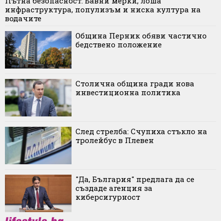
Пътна безопасност: Бавни мерки, лоша
инфраструктура, популизъм и ниска култура на
водачите
Община Перник обяви частично
бедствено положение
Столична община гради нова
инвестиционна политика
След стрелба: Счупиха стъкло на
тролейбус в Плевен
"Да, България" предлага да се
създаде агенция за
киберсигурност