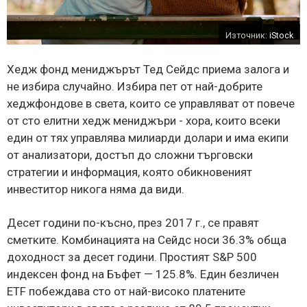
Източник:
iStock
Хедж фонд мениджърът Тед Сейдс приема залога и
не избира случайно. Избира пет от най-добрите
хеджфондове в света, които се управляват от повече
от сто елитни хедж мениджъри - хора, които всеки
един от тях управлява милиарди долари и има екипи
от анализатори, достъп до сложни търговски
стратегии и информация, която обикновеният
инвеститор никога няма да види.
Десет години по-късно, през 2017 г., се правят
сметките. Комбинацията на Сейдс носи 36.3% обща
доходност за десет години. Простият S&P 500
индексен фонд на Бъфет — 125.8%. Един безличен
ETF побеждава сто от най-високо платените