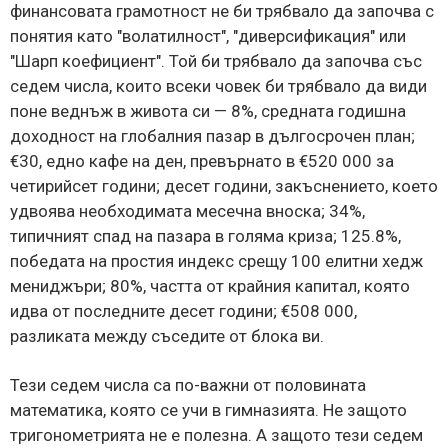
финансовата грамотност не би трябвало да започва с
понятия като "волатилност", "диверсификация" или
"Шарп коефициент". Той би трябвало да започва със
седем числа, които всеки човек би трябвало да види
поне веднъж в живота си — 8%, средната годишна
доходност на глобалния пазар в дългосрочен план;
€30, едно кафе на ден, превърнато в €520 000 за
четирийсет години; десет години, закъснението, което
удвоява необходимата месечна вноска; 34%,
типичният спад на пазара в голяма криза; 125.8%,
победата на простия индекс срещу 100 елитни хедж
мениджъри; 80%, частта от крайния капитал, която
идва от последните десет години; €508 000,
разликата между съседите от блока ви.
Тези седем числа са по-важни от половината
математика, която се учи в гимназията. Не защото
тригонометрията не е полезна. А защото тези седем