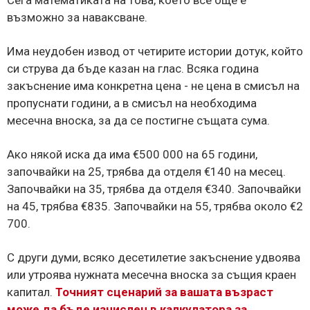
възможно за наваксване.
Има неудобен извод от четирите истории дотук, който
си струва да бъде казан на глас. Всяка година
закъснение има конкретна цена - не цена в смисъл на
пропуснати години, а в смисъл на необходима
месечна вноска, за да се постигне същата сума.
Ако някой иска да има €500 000 на 65 години,
започвайки на 25, трябва да отделя €140 на месец.
Започвайки на 35, трябва да отделя €340. Започвайки
на 45, трябва €835. Започвайки на 55, трябва около €2
700.
С други думи, всяко десетилетие закъснение удвоява
или утроява нужната месечна вноска за същия краен
капитал.
Точният сценарий за вашата възраст
може да бъде изчислен в калкулатора за