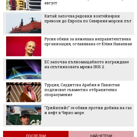
август
Китай започва редовни контейнерни
превози до Европа по Северния морски път
Русия обяви за нежелана неправителствена
организация, оглавявана от Юлия Навалная
ЕС започва пълномащабното изграждане
на спътниковата мрежа IRIS 2
Турция, Саудитска Арабия и Пакистан
подписват съвместно отбранително
споразумение
"Грийнпийс" се обяви против добива на газ
и нефт в Черно море
ПОСЛЕДНИ
НАЙ-ЧЕТЕНИ