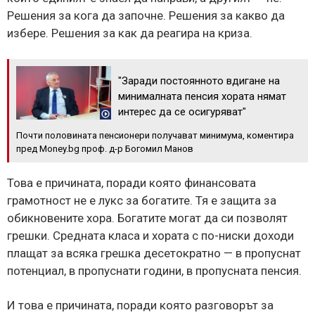
Решения за кога да започне. Решения за какво да
избере. Решения за как да реагира на криза.
"Заради постоянното вдигане на
минималната пенсия хората нямат
интерес да се осигуряват"
Почти половината пенсионери получават минимума, коментира
пред Money.bg проф. д-р Богомил Манов
Това е причината, поради която финансовата
грамотност не е лукс за богатите. Тя е защита за
обикновените хора. Богатите могат да си позволят
грешки. Средната класа и хората с по-ниски доходи
плащат за всяка грешка десетократно — в пропуснат
потенциал, в пропуснати години, в пропусната пенсия.
И това е причината, поради която разговорът за