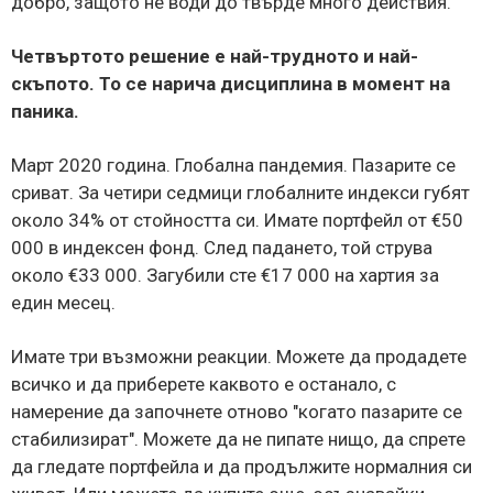
добро, защото не води до твърде много действия.
Четвъртото решение е най-трудното и най-
скъпото. То се нарича дисциплина в момент на
паника.
Март 2020 година. Глобална пандемия. Пазарите се
сриват. За четири седмици глобалните индекси губят
около 34% от стойността си. Имате портфейл от €50
000 в индексен фонд. След падането, той струва
около €33 000. Загубили сте €17 000 на хартия за
един месец.
Имате три възможни реакции. Можете да продадете
всичко и да приберете каквото е останало, с
намерение да започнете отново "когато пазарите се
стабилизират". Можете да не пипате нищо, да спрете
да гледате портфейла и да продължите нормалния си