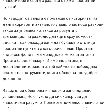
инвеститори в света с разлика от 89.5 процентни
пункта!
Но изводът от залога е по-важен от историята. На
дълги хоризонти активното управление носи разходи:
такси за управление, такси за резултат,
транзакционни разходи, данъци върху по-чести
сделки. Тези разходи изяждат буквално стотици
процентни пункта в дългосрочен план. Простият
индексен фонд няма мениджър. Няма стратегия.
Просто следва пазара. И именно затова, в
десетилетни хоризонти, той най-често побеждава
сложните инструменти, които обещават по-добра
доходност.
Изводът за обикновения човек е изненадващо
успокояващ. Не е нужно да си експерт, за да
инвестираш разумно. Понякога по-малко знание е по-