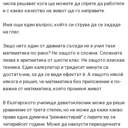
числа решават кога ще можете да спрете да работите
и с какво качество на живот ще го направите.
Има още един въпрос, който си струва да се зададе
на глас.
Защо нито един от двамата съседи не е учил тази
математика по-рано? Не защото е сложна. Сложната
лихва е аритметика от шести клас. Не защото изисква
техника. Един калкулатор и тридесет минути са
достатъчни, за да се види ефектът ѝ. А защото някой
някога е решил, че математика без приложение е по-
важна от математика, която променя живот.
В българското училище деветокласник може да реши
уравнение от трета степен, но не може да каже какво
прави една думичка "реинвестирай" с парите му за
четирийсет години. Може да наизусти периодичната