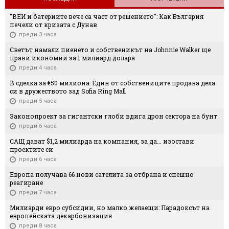
"ВЕИ и батериите вече са част от решението": Как България
печели от кризата с Дунав
преди 3 часа
Светът намали пиенето и собственикът на Johnnie Walker ще
прави икономии за 1 милиард долара
преди 4 часа
В сделка за €50 милиона: Един от собствениците продава дела
си в дружеството зад Sofia Ring Mall
преди 5 часа
Законопроект за гигантски глоби вдига дрон сектора на бунт
преди 6 часа
САЩ дават $1,2 милиарда на компания, за да... изостави
проектите си
преди 6 часа
Европа получава 66 нови сателита за отбрана и спешно
реагиране
преди 7 часа
Милиарди евро субсидии, но малко желаещи: Парадоксът на
европейската декарбонизация
преди 8 часа