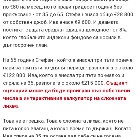
по €80 на месец, но го прави тридесет години без
прекъсване - от 35 до 65. Стефан внася общо €28 800
от собствен джоб. Ива внася €9 600. И двамата
постигат същата средна годишна доходност от 8%,
която глобалните индексни фондове са носили в
дългосрочен план.
На 65 години Стефан - който е внасял три пъти повече
пари за три пъти по-дълъг период - разполага с около
€122 000. Ива, която е внесла три пъти по-малко и
спряла на 35, разполага с около €215 000.
Същият
сценарий може да бъде проигран със собствени
числа в интерактивния калкулатор на сложната
лихва
.
Това не е грешка. Това е сложната лихва, която не
пита колко влагаш, а колко време го държиш. Когато
Ива спира на 35, тя оставя зад себе си не голяма