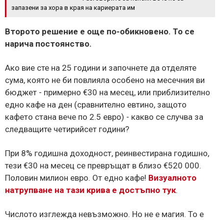
запазени за хора в края на кариерата им
Второто решение е още по-обикновено. То се
нарича
постоянство
.
Ако вие сте на 25 години и започнете да отделяте
сума, която не би повлияла особено на месечния ви
бюджет - примерно €30 на месец, или приблизително
едно кафе на ден (сравнително евтино, защото
кафето стана вече по 2.5 евро) - какво се случва за
следващите четирийсет години?
При 8% годишна доходност, реинвестирана годишно,
тези €30 на месец се превръщат в близо €520 000.
Половин милион евро. От едно кафе!
Визуалното
натрупване на тази крива е достъпно тук
.
Числото изглежда невъзможно. Но не е магия. То е