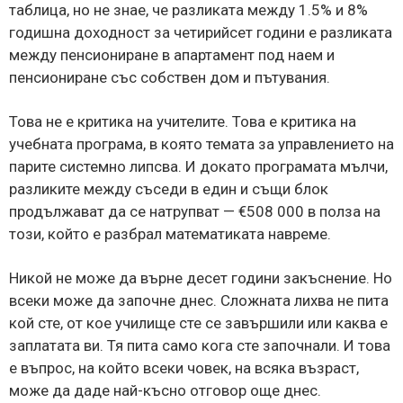
таблица, но не знае, че разликата между 1.5% и 8%
годишна доходност за четирийсет години е разликата
между пенсиониране в апартамент под наем и
пенсиониране със собствен дом и пътувания.
Това не е критика на учителите. Това е критика на
учебната програма, в която темата за управлението на
парите системно липсва. И докато програмата мълчи,
разликите между съседи в един и същи блок
продължават да се натрупват — €508 000 в полза на
този, който е разбрал математиката навреме.
Никой не може да върне десет години закъснение. Но
всеки може да започне днес. Сложната лихва не пита
кой сте, от кое училище сте се завършили или каква е
заплатата ви. Тя пита само кога сте започнали. И това
е въпрос, на който всеки човек, на всяка възраст,
може да даде най-късно отговор още днес.