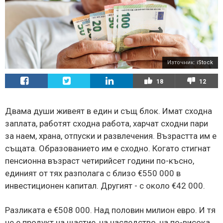
Източник:
iStock
18
12
Двама души живеят в един и същ блок. Имат сходна
заплата, работят сходна работа, харчат сходни пари
за наем, храна, отпуски и развлечения. Възрастта им е
същата. Образованието им е сходно. Когато стигнат
пенсионна възраст четирийсет години по-късно,
единият от тях разполага с близо €550 000 в
инвестиционен капитал. Другият - с около €42 000.
Разликата е €508 000. Над половин милион евро. И тя
не е продукт на щастие, на наследство, на по-висока