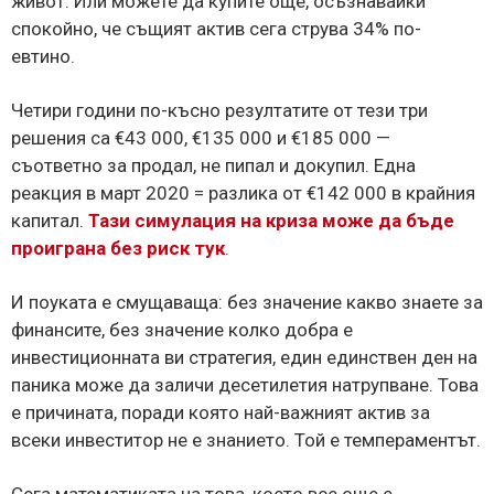
живот. Или можете да купите още, осъзнавайки
спокойно, че същият актив сега струва 34% по-
евтино.
Четири години по-късно резултатите от тези три
решения са €43 000, €135 000 и €185 000 —
съответно за продал, не пипал и докупил. Една
реакция в март 2020 = разлика от €142 000 в крайния
капитал.
Тази симулация на криза може да бъде
проиграна без риск тук
.
И поуката е смущаваща: без значение какво знаете за
финансите, без значение колко добра е
инвестиционната ви стратегия, един единствен ден на
паника може да заличи десетилетия натрупване. Това
е причината, поради която най-важният актив за
всеки инвеститор не е знанието. Той е темпераментът.
Сега математиката на това, което все още е