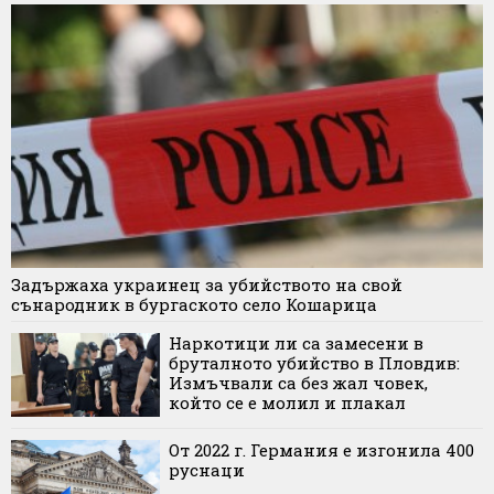
Задържаха украинец за убийството на свой
сънародник в бургаското село Кошарица
Наркотици ли са замесени в
бруталното убийство в Пловдив:
Измъчвали са без жал човек,
който се е молил и плакал
От 2022 г. Германия е изгонила 400
руснаци