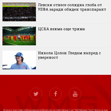
Левски отнесе солидна глоба от
УЕФА заради обиден транспарант
ЦСКА взима още трима
Никола Цолов: Гледам напред с
увереност
Всички текстове публикувани в Money.bg са собственост на "Уеб Медия Груп" АД и са под