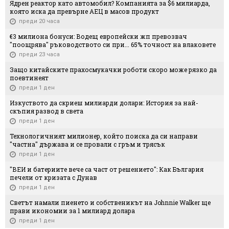
Ядрен реактор като автомобил? Компанията за $6 милиарда,
която иска да превърне АЕЦ в масов продукт
преди 20 часа
€3 милиона бонуси: Водещ европейски жп превозвач
"поощрява" ръководството си при... 65% точност на влаковете
преди 23 часа
Защо китайските прахосмукачки роботи скоро може рязко да
поевтинеят
преди 1 ден
Изкуството да скриеш милиарди долари: История за най-
скъпия развод в света
преди 1 ден
Технологичният милионер, който поиска да си направи
"частна" държава и се провали с гръм и трясък
преди 1 ден
"ВЕИ и батериите вече са част от решението": Как България
печели от кризата с Дунав
преди 1 ден
Светът намали пиенето и собственикът на Johnnie Walker ще
прави икономии за 1 милиард долара
преди 1 ден