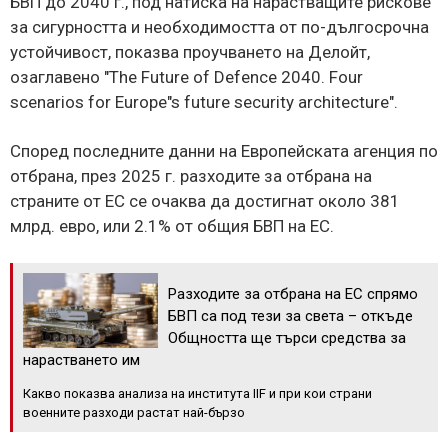
БВП до 2040 г., под натиска на нарастващите рискове
за сигурността и необходимостта от по-дългосрочна
устойчивост, показва проучването на Делойт,
озаглавено "The Future of Defence 2040. Four
scenarios for Europe"s future security architecture".
Според последните данни на Европейската агенция по
отбрана, през 2025 г. разходите за отбрана на
страните от ЕС се очаква да достигнат около 381
млрд. евро, или 2.1% от общия БВП на ЕС.
Разходите за отбрана на ЕС спрямо
БВП са под тези за света – откъде
Общността ще търси средства за
нарастването им
Какво показва анализа на института IIF и при кои страни
военните разходи растат най-бързо