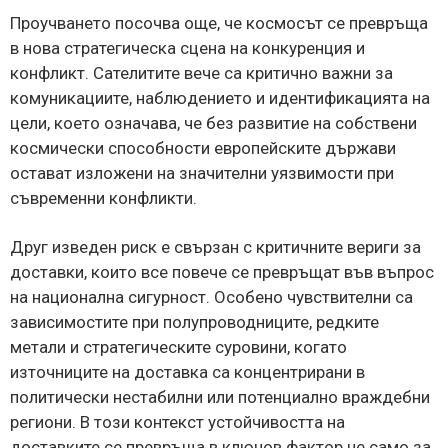
Проучването посочва още, че космосът се превръща
в нова стратегическа сцена на конкуренция и
конфликт. Сателитите вече са критично важни за
комуникациите, наблюдението и идентификацията на
цели, което означава, че без развитие на собствени
космически способности европейските държави
остават изложени на значителни уязвимости при
съвременни конфликти.
Друг изведен риск е свързан с критичните вериги за
доставки, които все повече се превръщат във въпрос
на национална сигурност. Особено чувствителни са
зависимостите при полупроводниците, редките
метали и стратегическите суровини, когато
източниците на доставка са концентрирани в
политически нестабилни или потенциално враждебни
региони. В този контекст устойчивостта на
доставките се превръща в ключов фактор не само за