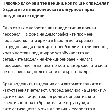
Няколко ключови тенденции, които ще определят
бъдещето на европейската сигурност през
следващите години
Една от тях е нарастващият недостиг на военен
персонал. На фона на демографските промени,
професионалните армии в Европа вече срещат
затруднения да поддържат необходимата численост,
което поставя под въпрос устойчивостта на
сегашните модели на функциониране и налага
преосмисляне на начина, по който въоръжените сили
се организират, подготвят и задържат кадри.
Сред водещите тенденции са и автоматизацията и
изкуственият интелект. Според анализа на Делойт, AI
ще има все по-централна роля за оперативната
ефективност на отбранителните структури, а
автоматизацията може да повиши скоростта и