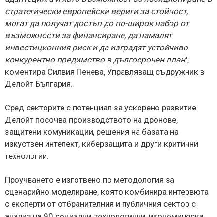
стратегически европейски вериги за стойност,
могат да получат достъп до по-широк набор от
възможности за финансиране, да намалят
инвестиционния риск и да изградят устойчиво
конкурентно предимство в дългосрочен план
",
коментира Силвия Пенева, Управляващ съдружник в
Делойт България.
Сред секторите с потенциал за ускорено развитие
Делойт посочва производството на дронове,
защитени комуникации, решения на базата на
изкуствен интелект, киберзащита и други критични
технологии.
Проучването е изготвено по методология за
сценарийно моделиране, която комбинира интервюта
с експерти от отбранителния и публичния сектор с
анализ на 90 социални, технологични, икономически,