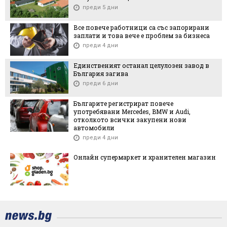
преди 5 дни
Все повече работници са със запорирани
заплати и това вече е проблем за бизнеса
преди 4 дни
Единственият останал целулозен завод в
България загива
преди 6 дни
Българите регистрират повече
употребявани Mercedes, BMW и Audi,
отколкото всички закупени нови
автомобили
преди 4 дни
Онлайн супермаркет и хранителен магазин