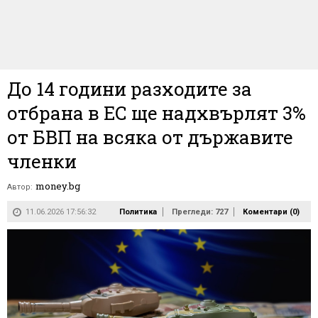
До 14 години разходите за
отбрана в ЕС ще надхвърлят 3%
от БВП на всяка от държавите
членки
money.bg
Автор:
11.06.2026 17:56:32
Политика
Прегледи: 727
Коментари (
0
)