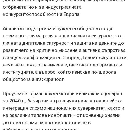
отбраната, но и за индустриалната
конкурентоспособност на Европа.
Анализът подчертава и нуждата обществото да
поеме по-голяма роля в националната сигурност - от
личната дигитална сигурност и защита на данните до
развитието на критично мислене и активна съпротива
срещу дезинформацията. Според Делойт сигурността
вече не е тема, ограничена единствено до армията и
институциите, а въпрос, който изисква по-широка
обществена ангажираност.
Проучването разглежда четири възможни сценария
за 2040 г., базирани на различни нива на европейска
интеграция спрямо националния суверенитет, както и
на различни типове конфликти - от конвенционални
до нови форми на противопоставяне в
киберпространството и космоса.