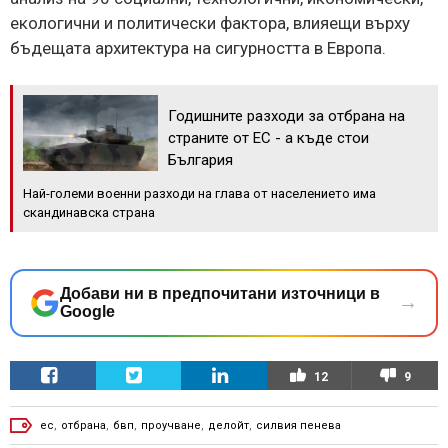
екологични и политически фактора, влияещи върху
бъдещата архитектура на сигурността в Европа.
Годишните разходи за отбрана на
страните от ЕС - а къде стои
България
Най-големи военни разходи на глава от населението има
скандинавска страна
Добави ни в предпочитани източници в
→
Google
12
9
ес
,
отбрана
,
бвп
,
проучване
,
делойт
,
силвия пенева