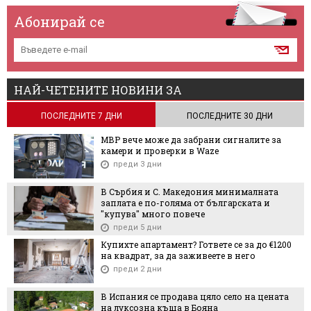
Абонирай се
НАЙ-ЧЕТЕНИТЕ НОВИНИ ЗА
ПОСЛЕДНИТЕ 7 ДНИ
ПОСЛЕДНИТЕ 30 ДНИ
МВР вече може да забрани сигналите за
камери и проверки в Waze
преди 3 дни
В Сърбия и С. Македония минималната
заплата е по-голяма от българската и
"купува" много повече
преди 5 дни
Купихте апартамент? Гответе се за до €1200
на квадрат, за да заживеете в него
преди 2 дни
В Испания се продава цяло село на цената
на луксозна къща в Бояна