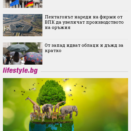
Пентагонът нареди на фирми от
ВПК да увеличат производството
на оръжия
От запад идват облаци и дъжд за
кратко