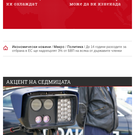
ни охлаждат
може да ви изненада
ж
Икономически новини
/
Макро
/
Политика
/
До 14 години разходите за
отбрана в ЕС ще надхвърлят 3% от БВП на всяка от държавите членки
АКЦЕНТ НА СЕДМИЦАТА