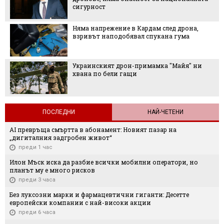
сигурност
Няма напрежение в Кардам след дрона,
взривът наподобявал спукана гума
Украинският дрон-примамка "Майя" ни
хвана по бели гащи
ПОСЛЕДНИ
НАЙ-ЧЕТЕНИ
AI превръща смъртта в абонамент: Новият пазар на
„дигиталния задгробен живот“
преди 1 час
Илон Мъск иска да разбие всички мобилни оператори, но
планът му е много рисков
преди 3 часа
Без луксозни марки и фармацевтични гиганти: Десетте
европейски компании с най-високи акции
преди 6 часа