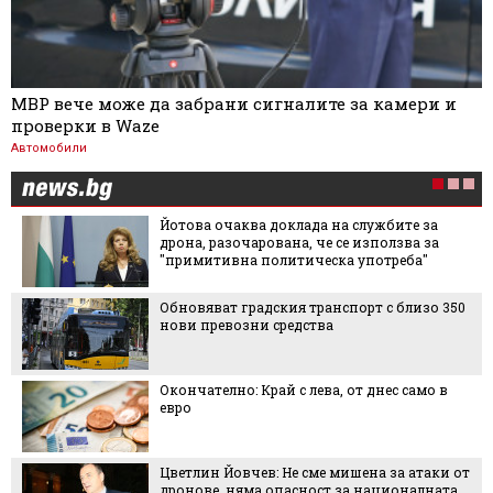
МВР вече може да забрани сигналите за камери и
проверки в Waze
Автомобили
Йотова очаква доклада на службите за
дрона, разочарована, че се използва за
"примитивна политическа употреба"
Обновяват градския транспорт с близо 350
нови превозни средства
Окончателно: Край с лева, от днес само в
евро
Цветлин Йовчев: Не сме мишена за атаки от
дронове, няма опасност за националната