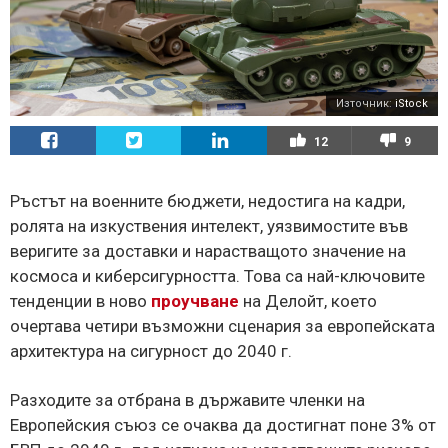
Източник:
iStock
12
9
Ръстът на военните бюджети, недостига на кадри,
ролята на изкуствения интелект, уязвимостите във
веригите за доставки и нарастващото значение на
космоса и киберсигурността. Това са най-ключовите
тенденции в ново
проучване
на Делойт, което
очертава четири възможни сценария за европейската
архитектура на сигурност до 2040 г.
Разходите за отбрана в държавите членки на
Европейския съюз се очаква да достигнат поне 3% от