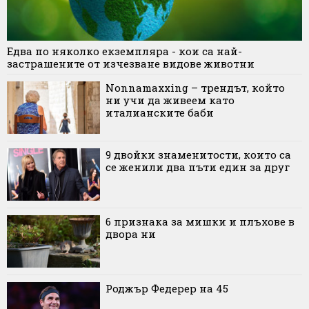
Едва по няколко екземпляра - кои са най-
застрашените от изчезване видове животни
Nonnamaxxing – трендът, който
ни учи да живеем като
италианските баби
9 двойки знаменитости, които са
се женили два пъти един за друг
6 признака за мишки и плъхове в
двора ни
Роджър Федерер на 45