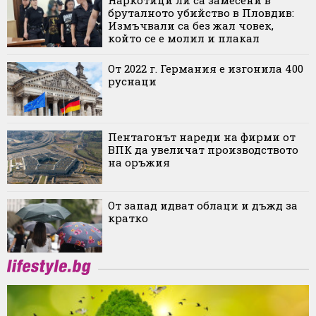
Наркотици ли са замесени в
бруталното убийство в Пловдив:
Измъчвали са без жал човек,
който се е молил и плакал
От 2022 г. Германия е изгонила 400
руснаци
Пентагонът нареди на фирми от
ВПК да увеличат производството
на оръжия
От запад идват облаци и дъжд за
кратко