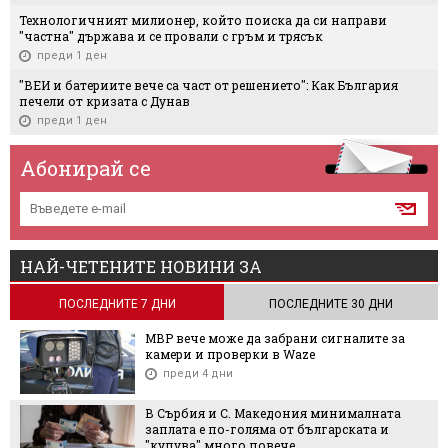
Технологичният милионер, който поиска да си направи
"частна" държава и се провали с гръм и трясък
преди 1 ден
"ВЕИ и батериите вече са част от решението": Как България
печели от кризата с Дунав
преди 1 ден
Абонирай се
НАЙ-ЧЕТЕНИТЕ НОВИНИ ЗА
ПОСЛЕДНИТЕ 7 ДНИ
ПОСЛЕДНИТЕ 30 ДНИ
МВР вече може да забрани сигналите за
камери и проверки в Waze
преди 4 дни
В Сърбия и С. Македония минималната
заплата е по-голяма от българската и
"купува" много повече