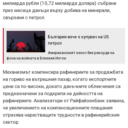
милиарда рубли (10,72 милиарда долара) събрани
през месеца данъци върху добива на минерали,
свързани с петрол.
България вече е купувач на US
петрол
Американският износ бие рекорди на
фона на войната в Близкия Изток
Механизмът компенсира рафинериите за продажбата
на гориво на вътрешния пазар, когато експортните
цени са по-високи, докато данъчните облекчения са
предназначени за подкрепа на дейността на
рафинериите. Анализатори от Райфайзенбанк заявиха,
че увеличението на компенсационните плащания
отразява нарастващите трудности в рафинерийския
сектор.