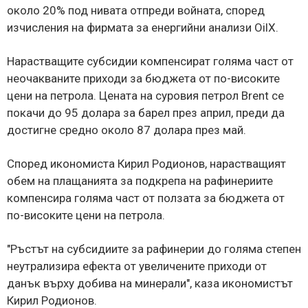
около 20% под нивата отпреди войната, според
изчисления на фирмата за енергийни анализи OilX.
Нарастващите субсидии компенсират голяма част от
неочакваните приходи за бюджета от по-високите
цени на петрола. Цената на суровия петрол Brent се
покачи до 95 долара за барел през април, преди да
достигне средно около 87 долара през май.
Според икономиста Кирил Родионов, нарастващият
обем на плащанията за подкрепа на рафинериите
компенсира голяма част от ползата за бюджета от
по-високите цени на петрола.
"Ръстът на субсидиите за рафинерии до голяма степен
неутрализира ефекта от увеличените приходи от
данък върху добива на минерали", каза икономистът
Кирил Родионов.