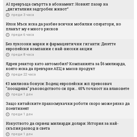
AI превръща смъртта в абонамент: Новият пазар на
„дигиталния задгробен живот“
преди 3 часа
Илон Мъск иска да разбие всички мобилни оператори, но
планът му е много рисков
преди 6 часа
Без луксозни марки и фармацевтични гиганти: Десетте
европейски компании с най-високи акции
преди 8 часа
Ядрен реактор като автомобил? Компанията за $6 милиарда,
която иска да превърне АЕЦ в масов продукт
преди 22 часа
€3 милиона бонуси: Водещ европейски жп превозвач
"поощрява" ръководството си при... 65% точност на влаковете
преди 1 ден
Защо китайските прахосмукачки роботи скоро може рязко да
поевтинеят
преди 1 ден
Изкуството да скриеш милиарди долари: История за най-
скъпия развод в света
преди 1 ден