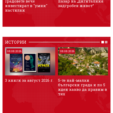
Градовете вече
пазар на „дигиталния
о
инвестират в "умни"
задгробен живот“
м
настилки
ИСТОРИИ
08.08.2026
08.08.2026
3 книги за август 2026 г.
5-те най-малки
Т
български градa и по 5
и
идеи какво да правим в
я
тях