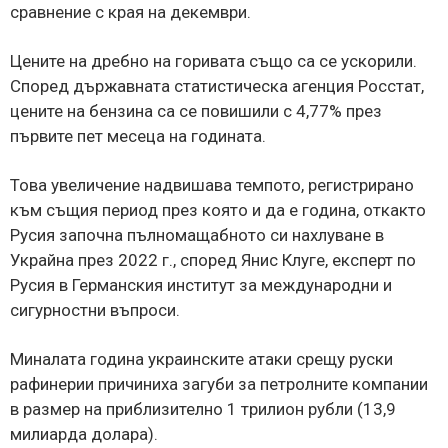
сравнение с края на декември.
Цените на дребно на горивата също са се ускорили.
Според държавната статистическа агенция Росстат,
цените на бензина са се повишили с 4,77% през
първите пет месеца на годината.
Това увеличение надвишава темпото, регистрирано
към същия период през която и да е година, откакто
Русия започна пълномащабното си нахлуване в
Украйна през 2022 г., според Янис Клуге, експерт по
Русия в Германския институт за международни и
сигурностни въпроси.
Миналата година украинските атаки срещу руски
рафинерии причиниха загуби за петролните компании
в размер на приблизително 1 трилион рубли (13,9
милиарда долара).