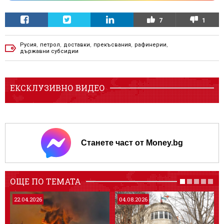
7
1
Русия
,
петрол
,
доставки
,
прекъсвания
,
рафинерии
,
държавни субсидии
ЕКСКЛУЗИВНО ВИДЕО
Станете част от Money.bg
ОЩЕ ПО ТЕМАТА
22.04.2026
04.08.2026