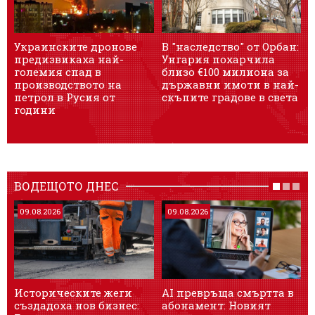
Украинските дронове
В "наследство" от Орбан:
предизвикаха най-
Унгария похарчила
з
големия спад в
близо €100 милиона за
производството на
държавни имоти в най-
петрол в Русия от
скъпите градове в света
години
ВОДЕЩОТО ДНЕС
09.08.2026
09.08.2026
Историческите жеги
AI превръща смъртта в
създадоха нов бизнес:
абонамент: Новият