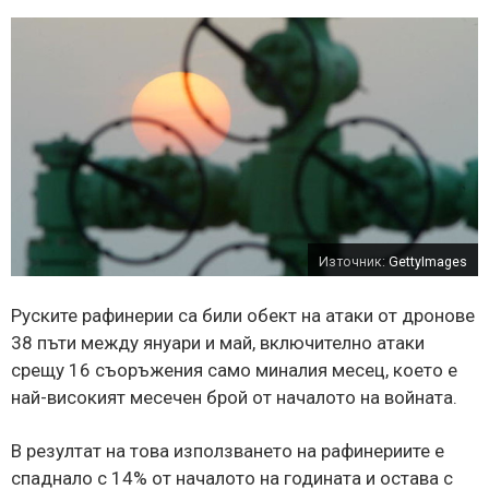
Източник:
GettyImages
Руските рафинерии са били обект на атаки от дронове
38 пъти между януари и май, включително атаки
срещу 16 съоръжения само миналия месец, което е
най-високият месечен брой от началото на войната.
В резултат на това използването на рафинериите е
спаднало с 14% от началото на годината и остава с