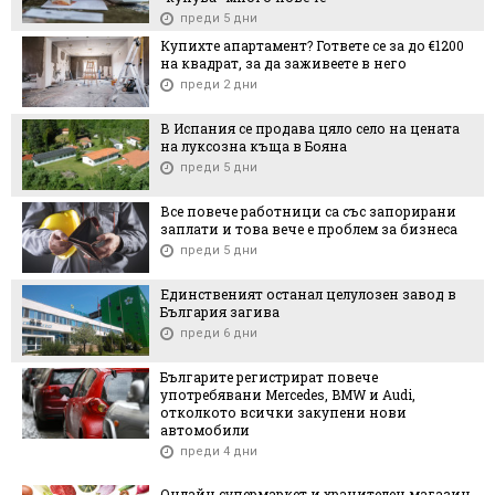
преди 5 дни
Купихте апартамент? Гответе се за до €1200
на квадрат, за да заживеете в него
преди 2 дни
В Испания се продава цяло село на цената
на луксозна къща в Бояна
преди 5 дни
Все повече работници са със запорирани
заплати и това вече е проблем за бизнеса
преди 5 дни
Единственият останал целулозен завод в
България загива
преди 6 дни
Българите регистрират повече
употребявани Mercedes, BMW и Audi,
отколкото всички закупени нови
автомобили
преди 4 дни
Онлайн супермаркет и хранителен магазин