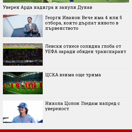
Уверен Арда надигра и занули Дунав
Георги Иванов: Вече има 4 или 5
отбора, които дърпат нивото в
първенството
Левски отнесе солидна глоба от
УЕФА заради обиден транспарант
ЦСКА взима още трима
Никола Цолов: Гледам напред с
увереност