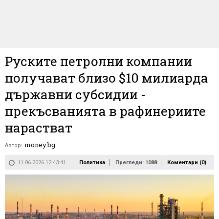
Руските петролни компании
получават близо $10 милиарда
държавни субсидии -
прекъсванията в рафинериите
нарастват
money.bg
Автор:
11.06.2026 12:43:41
Политика
Прегледи: 1088
Коментари (
0
)