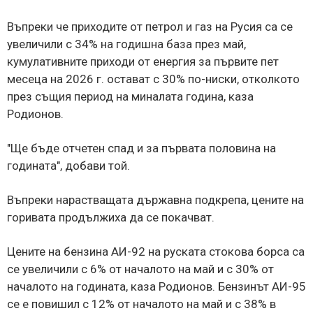
Въпреки че приходите от петрол и газ на Русия са се
увеличили с 34% на годишна база през май,
кумулативните приходи от енергия за първите пет
месеца на 2026 г. остават с 30% по-ниски, отколкото
през същия период на миналата година, каза
Родионов.
"Ще бъде отчетен спад и за първата половина на
годината", добави той.
Въпреки нарастващата държавна подкрепа, цените на
горивата продължиха да се покачват.
Цените на бензина АИ-92 на руската стокова борса са
се увеличили с 6% от началото на май и с 30% от
началото на годината, каза Родионов. Бензинът АИ-95
се е повишил с 12% от началото на май и с 38% в