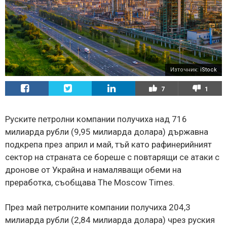
Източник:
iStock
7
1
Руските петролни компании получиха над 716
милиарда рубли (9,95 милиарда долара) държавна
подкрепа през април и май, тъй като рафинерийният
сектор на страната се бореше с повтарящи се атаки с
дронове от Украйна и намаляващи обеми на
преработка, съобщава The Moscow Times.
През май петролните компании получиха 204,3
милиарда рубли (2,84 милиарда долара) чрез руския