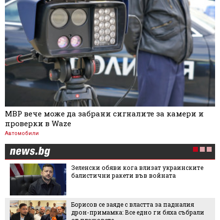
МВР вече може да забрани сигналите за камери и
проверки в Waze
Автомобили
Зеленски обяви кога влизат украинските
балистични ракети във войната
Борисов се заяде с властта за падналия
дрон-примамка: Все едно ги бяха събрали
от плажовете