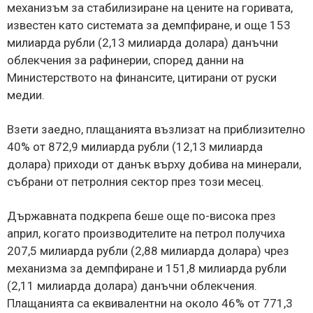
механизъм за стабилизиране на цените на горивата,
известен като системата за демпфиране, и още 153
милиарда рубли (2,13 милиарда долара) данъчни
облекчения за рафинерии, според данни на
Министерството на финансите, цитирани от руски
медии.
Взети заедно, плащанията възлизат на приблизително
40% от 872,9 милиарда рубли (12,13 милиарда
долара) приходи от данък върху добива на минерали,
събрани от петролния сектор през този месец.
Държавната подкрепа беше още по-висока през
април, когато производителите на петрол получиха
207,5 милиарда рубли (2,88 милиарда долара) чрез
механизма за демпфиране и 151,8 милиарда рубли
(2,11 милиарда долара) данъчни облекчения.
Плащанията са еквивалентни на около 46% от 771,3