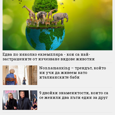
Едва по няколко екземпляра - кои са най-
застрашените от изчезване видове животни
Nonnamaxxing – трендът, който
ни учи да живеем като
италианските баби
9 двойки знаменитости, които са
се женили два пъти един за друг