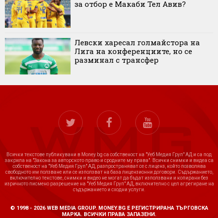
за отбор е Макаби Тел Авив?
Левски харесал голмайстора на
Лига на конференциите, но се
разминал с трансфер
Всички текстове публикувани в Money.bg са собственост на "Уеб Медия Груп" АД и са под
закрила на "Закона за авторското право и сродните му права". Всички снимки и видеа са
собственост на "Уеб Медия Груп" АД, разпространяват се с лиценз, който позволява
свободното им ползване или се използват на база лицензионни договори. Съдържанието,
включително текстове, снимки и видео не могат да бъдат използвани и копирани без
изричното писмено разрешение на "Уеб Медия Груп" АД, включително с цел агрегиране на
съдържанието и сходни услуги.
© 1998 - 2026 WEB MEDIA GROUP. MONEY.BG Е РЕГИСТРИРАНА ТЪРГОВСКА
МАРКА. ВСИЧКИ ПРАВА ЗАПАЗЕНИ.