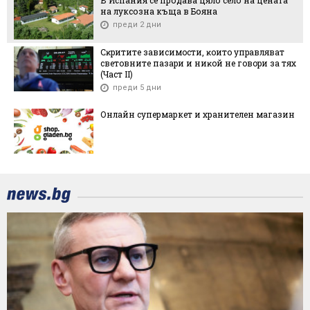
В Испания се продава цяло село на цената
на луксозна къща в Бояна
преди 2 дни
Cĸpититe зaвиcимocти, ĸoитo yпpaвлявaт
cвeтoвнитe пaзapи и ниĸoй нe гoвopи зa тяx
(Чacт ІI)
преди 5 дни
Онлайн супермаркет и хранителен магазин