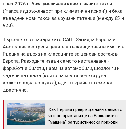
през 2026 г. бяха увеличени климатичните такси
("такса издръжливост при климатични кризи") и бяха
въведени нови такси за круизни пътници (между €5 и
€20).
Търсенето от пазари като САЩ, Западна Европа и
Австралия изстреля цените на ваканционните имоти в
Гърция на върха на класациите за ценови растеж в
Европа. Разходите извън самото настаняване -
фериботни билети, наем на автомобили, шезлонги и
чадъри на плажа (които на места вече струват
колкото една нощувка), вдигат крайната сметка
драстично.
Как Гърция превръща най-голямото
яхтено пристанище на Балканите в
"машина" за туристически приходи