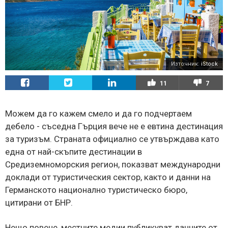
Източник:
iStock
11
7
Можем да го кажем смело и да го подчертаем
дебело - съседна Гърция вече не е евтина дестинация
за туризъм. Страната официално се утвърждава като
една от най-скъпите дестинации в
Средиземноморския регион, показват международни
доклади от туристическия сектор, както и данни на
Германското национално туристическо бюро,
цитирани от БНР.
Нещо повече, местните медии публикуват данните от