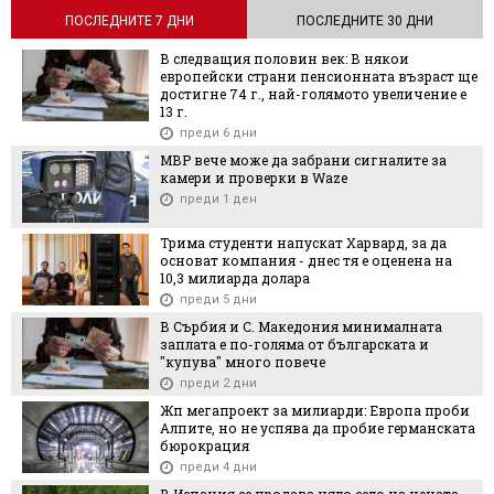
ПОСЛЕДНИТЕ 7 ДНИ
ПОСЛЕДНИТЕ 30 ДНИ
В следващия половин век: В някои
европейски страни пенсионната възраст ще
достигне 74 г., най-голямото увеличение е
13 г.
преди 6 дни
МВР вече може да забрани сигналите за
камери и проверки в Waze
преди 1 ден
Трима студенти напускат Харвард, за да
основат компания - днес тя е оценена на
10,3 милиарда долара
преди 5 дни
В Сърбия и С. Македония минималната
заплата е по-голяма от българската и
"купува" много повече
преди 2 дни
Жп мегапроект за милиарди: Европа проби
Алпите, но не успява да пробие германската
бюрокрация
преди 4 дни