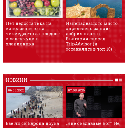
Пет недостатъка на
Изненадващото място,
използването на
определено за най-
чекмеджето за плодове
добрия плаж в
и зеленчуци в
България според
хладилника
TripAdvisor (и
останалите в топ 10)
НОВИНИ
06.08.2026
07.08.2026
Взе ли си Европа поука
„Ние създаваме Бог“. Не,