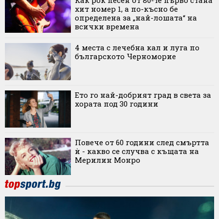
Как рок песен от 80-те първо стана
хит номер 1, а по-късно бе
определена за „най-лошата“ на
всички времена
4 места с лечебна кал и луга по
българското Черноморие
Ето го най-добрият град в света за
хората под 30 години
Повече от 60 години след смъртта
ѝ - какво се случва с къщата на
Мерилин Монро