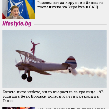
Разследват за корупция бившата
посланичка на Украйна в САЩ
Когато нито небето, нито възрастта са граница - 97-
годишна Бети Бромаж полетя и счупи рекорд на
Гинес