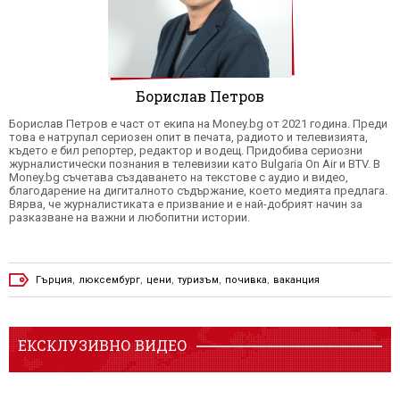
Борислав Петров
Борислав Петров е част от екипа на Money.bg от 2021 година. Преди
това е натрупал сериозен опит в печата, радиото и телевизията,
където е бил репортер, редактор и водещ. Придобива сериозни
журналистически познания в телевизии като Bulgaria On Air и BTV. В
Money.bg съчетава създаването на текстове с аудио и видео,
благодарение на дигиталното съдържание, което медията предлага.
Вярва, че журналистиката е призвание и е най-добрият начин за
разказване на важни и любопитни истории.
Гърция
,
люксембург
,
цени
,
туризъм
,
почивка
,
ваканция
ЕКСКЛУЗИВНО ВИДЕО