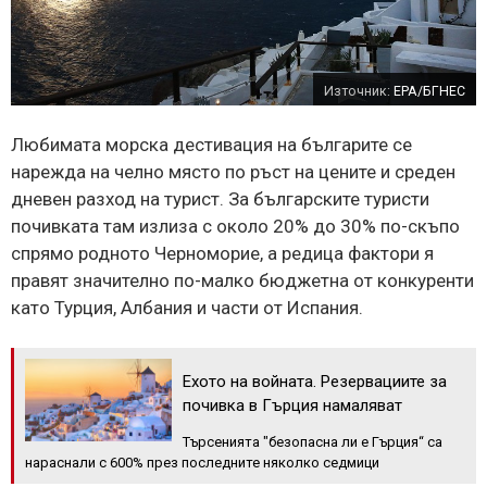
Източник:
EPA/БГНЕС
Любимата морска дестивация на българите се
нарежда на челно място по ръст на цените и среден
дневен разход на турист. За българските туристи
почивката там излиза с около 20% до 30% по-скъпо
спрямо родното Черноморие, а редица фактори я
правят значително по-малко бюджетна от конкуренти
като Турция, Албания и части от Испания.
Ехото на войната. Резервациите за
почивка в Гърция намаляват
Търсенията "безопасна ли е Гърция“ са
нараснали с 600% през последните няколко седмици