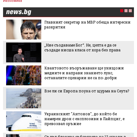
Икономика
Главният секретар на МВР обеща интересни
разкрития
„Ние създаваме Бог“. Не, целта е да се
създаде нисша класа от хора без права
Квантовото въоръжаване ще унищожи
медиите и направи знанието лукс,
останалите сценарии не са по-добри
Взе ли си Европа поука от щурма на Сеута?
Украинският "Антонов", до който бе
намерен дрон с експлозиви в Лайпциг, е
превозвал оръжие
Съдът блокира събарянето на 12 сгради в