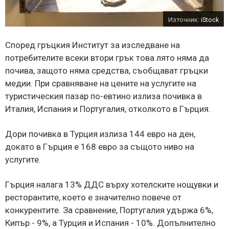
Източник:
iStock
Според гръцкия Институт за изследване на
потребителите всеки втори грък това лято няма да
почива, защото няма средства, съобщават гръцки
медии. При сравняване на цените на услугите на
туристическия пазар по-евтино излиза почивка в
Италия, Испания и Португалия, отколкото в Гърция.
Дори почивка в Турция излиза 144 евро на ден,
докато в Гърция е 168 евро за същото ниво на
услугите.
Гърция налага 13% ДДС
върху хотелските нощувки и
ресторантите, което е значително повече от
конкурентите. За сравнение, Португалия удържа 6%,
Кипър - 9%, а Турция и Испания - 10%. Допълнително