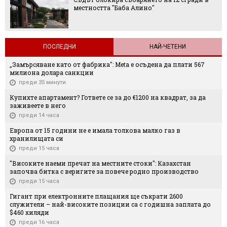
местността "Баба Алино"
ПОСЛЕДНИ
НАЙ-ЧЕТЕНИ
„Замърсяване като от фабрика": Meta е осъдена да плати 567
милиона долара санкции
преди 35 минути
Купихте апартамент? Гответе се за до €1200 на квадрат, за да
заживеете в него
преди 14 часа
Европа от 15 години не е имала толкова малко газ в
хранилищата си
преди 15 часа
"Високите наеми пречат на местните стоки": Казахстан
започва битка с веригите за повече родно производство
преди 15 часа
Гигант при електронните плащания ще съкрати 2600
служители – най-високите позиции са с годишна заплата до
$460 хиляди
преди 16 часа