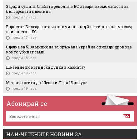
Заради сушата: Слабата реколта в ЕС отваря възможности за
българската пшеница
преди 17 часа
Евростат: Българската икономика - над 3 пъти по-голяма след
влизането в ЕС
преди 17 часа
Сделка за $100 милиона въоръжава Украйна с хиляди дронове,
които убиват сами
преди 18 часа
Ще зейне ли истинска дупка в хазната?
преди 19 часа
Метрото стига до "Левски Г" на 15 август
преди 19 часа
Абонирай се
НАЙ-ЧЕТЕНИТЕ НОВИНИ ЗА