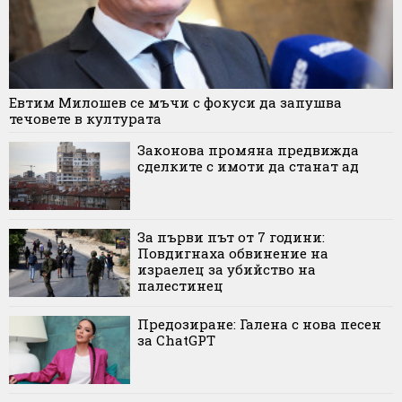
Евтим Милошев се мъчи с фокуси да запушва
течовете в културата
Законова промяна предвижда
сделките с имоти да станат ад
За първи път от 7 години:
Повдигнаха обвинение на
израелец за убийство на
палестинец
Предозиране: Галена с нова песен
за ChatGPT