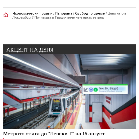
Икономически новини
/
Панорама
/
Свободно време
/
Цени като в
Люксембург? Почивката в Гърция вече не е никак евтина
АКЦЕНТ НА ДЕНЯ
Метрото стига до "Левски Г" на 15 август