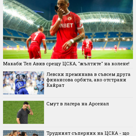
Макаби Тел Авив срещу ЦСКА, "жълтите" на колене!
Левски преминава в съвсем друга
финансова орбита, ако отстрани
Кайрат
Смут в лагера на Арсенал
Трудният съперник на ЦСКА - що