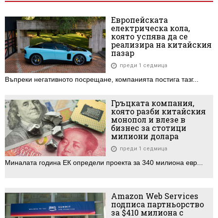
Европейската
електрическа кола,
която успява да се
реализира на китайския
пазар
преди 1 седмица
Въпреки негативното посрещане, компанията постига тазг...
Гръцката компания,
която разби китайския
монопол и влезе в
бизнес за стотици
милиони долара
преди 1 седмица
Миналата година ЕК определи проекта за 340 милиона евр...
Amazon Web Services
подписа партньорство
за $410 милиона с