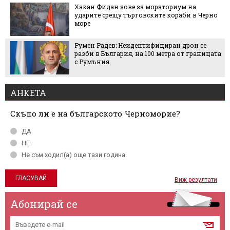
Хакан Фидан зове за мораториум на
ударите срещу търговските кораби в Черно
море
Румен Радев: Неидентифициран дрон се
разби в България, на 100 метра от границата
с Румъния
АНКЕТА
Скъпо ли е на българското Черноморие?
ДА
НЕ
Не съм ходил(а) още тази година
Виж резултати
Абонирай се