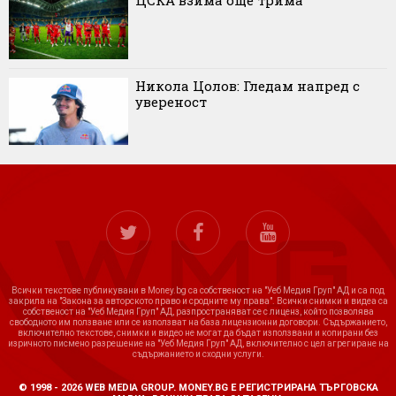
Никола Цолов: Гледам напред с
увереност
Всички текстове публикувани в Money.bg са собственост на "Уеб Медия Груп" АД и са под
закрила на "Закона за авторското право и сродните му права". Всички снимки и видеа са
собственост на "Уеб Медия Груп" АД, разпространяват се с лиценз, който позволява
свободното им ползване или се използват на база лицензионни договори. Съдържанието,
включително текстове, снимки и видео не могат да бъдат използвани и копирани без
изричното писмено разрешение на "Уеб Медия Груп" АД, включително с цел агрегиране на
съдържанието и сходни услуги.
© 1998 - 2026 WEB MEDIA GROUP. MONEY.BG Е РЕГИСТРИРАНА ТЪРГОВСКА