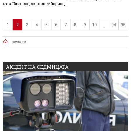
като "безпрецедентен киберинц...
1
2
3
4
5
6
7
8
9
10
...
94
95
компании
АКЦЕНТ НА СЕДМИЦАТА