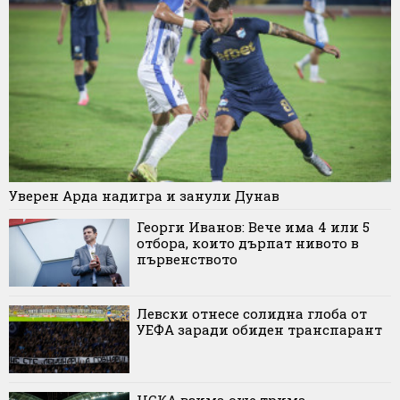
Уверен Арда надигра и занули Дунав
Георги Иванов: Вече има 4 или 5
отбора, които дърпат нивото в
първенството
Левски отнесе солидна глоба от
УЕФА заради обиден транспарант
ЦСКА взима още трима