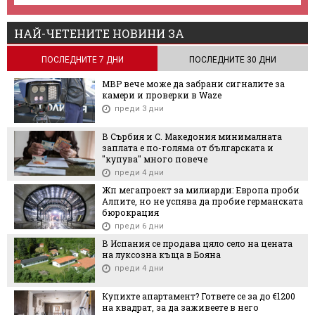
НАЙ-ЧЕТЕНИТЕ НОВИНИ ЗА
ПОСЛЕДНИТЕ 7 ДНИ
ПОСЛЕДНИТЕ 30 ДНИ
МВР вече може да забрани сигналите за
камери и проверки в Waze
преди 3 дни
В Сърбия и С. Македония минималната
заплата е по-голяма от българската и
"купува" много повече
преди 4 дни
Жп мегапроект за милиарди: Европа проби
Алпите, но не успява да пробие германската
бюрокрация
преди 6 дни
В Испания се продава цяло село на цената
на луксозна къща в Бояна
преди 4 дни
Купихте апартамент? Гответе се за до €1200
на квадрат, за да заживеете в него