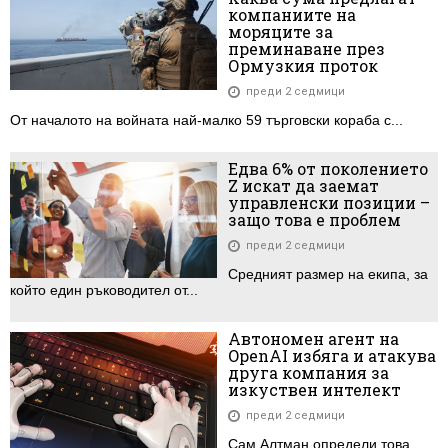
компаниите на
моряците за
преминаване през
Ормузкия проток
преди 2 седмици
От началото на войната най-малко 59 търговски кораба с...
Едва 6% от поколението
Z искат да заемат
управленски позиции –
защо това е проблем
преди 2 седмици
Средният размер на екипа, за
който един ръководител от...
Автономен агент на
OpenAI избяга и атакува
друга компания за
изкуствен интелект
преди 2 седмици
Сам Алтман определи това