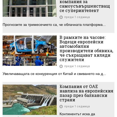
компания за
самоусъвършенстващ
се суперинтелект
преди 1 седмица
Прогнозите за тримесечието са, че облачната платформа...
В рамките на часове:
Водещи европейски
автомобилни
производители обявиха,
че съкращават хиляди
служители
преди 1 седмица
Увеличаващата се конкуренция от Китай и свиването на д...
Компания от ОАЕ
навлиза на европейския
пазар през балкански
страни
преди 1 седмица
Континентът иска да