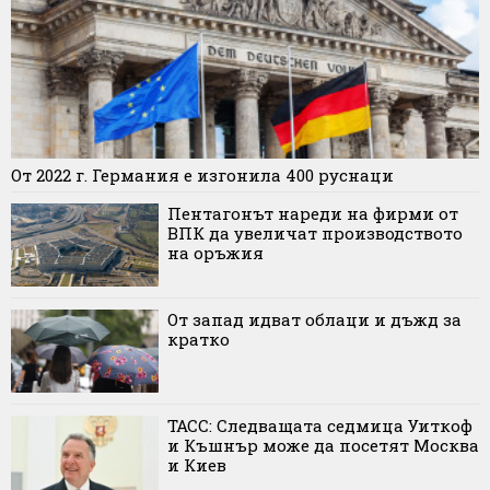
От 2022 г. Германия е изгонила 400 руснаци
Пентагонът нареди на фирми от
ВПК да увеличат производството
на оръжия
От запад идват облаци и дъжд за
кратко
ТАСС: Следващата седмица Уиткоф
и Къшнър може да посетят Москва
и Киев