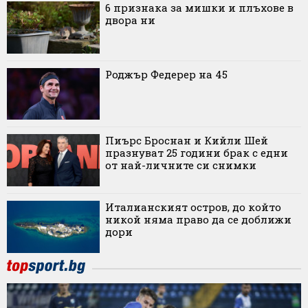
6 признака за мишки и плъхове в
двора ни
Роджър Федерер на 45
Пиърс Броснан и Кийли Шей
празнуват 25 години брак с едни
от най-личните си снимки
Италианският остров, до който
никой няма право да се доближи
дори