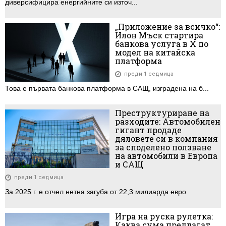
диверсифицира енергийните си източ...
„Приложение за всичко“:
Илон Мъск стартира
банкова услуга в X по
модел на китайска
платформа
преди 1 седмица
Това е първата банкова платформа в САЩ, изградена на б...
Преструктуриране на
разходите: Автомобилен
гигант продаде
дяловете си в компания
за споделено ползване
на автомобили в Европа
и САЩ
преди 1 седмица
За 2025 г. е отчел нетна загуба от 22,3 милиарда евро
Игра на руска рулетка:
Каква сума предлагат