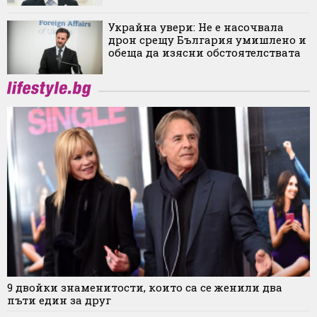
Украйна увери: Не е насочвала
дрон срещу България умишлено и
обеща да изясни обстоятелствата
9 двойки знаменитости, които са се женили два
пъти един за друг