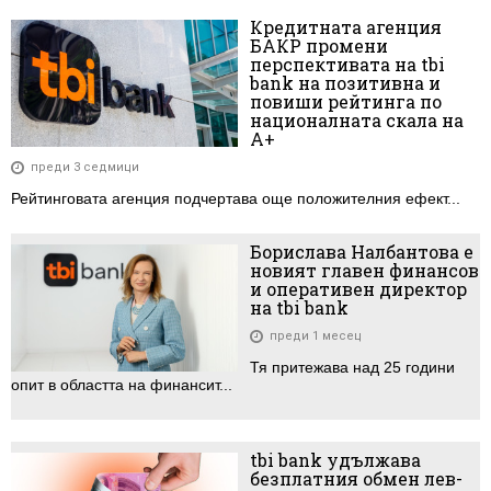
Кредитната агенция
БАКР промени
перспективата на tbi
bank на позитивна и
повиши рейтинга по
националната скала на
А+
преди 3 седмици
Рейтинговата агенция подчертава още положителния ефект...
Борислава Налбантова е
новият главен финансов
и оперативен директор
на tbi bank
преди 1 месец
Тя притежава над 25 години
опит в областта на финансит...
tbi bank удължава
безплатния обмен лев-