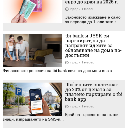
евро до края на 2026 г.
преди 1 месец
Законовото изискване е само
за периода до 1 юли тази г...
tbi bank и JYSK си
партнират, за да
направят идеите за
обновяване на дома по-
достъпни
преди 1 месец
Финансовите решения на tbi bank вече са достъпни във в...
Шофьорите спестяват
до 20% от цената за
платено паркиране с tbi
bank app
преди 1 месец
Край на търсенето на пътни
знаци, изпращането на SMS-и...