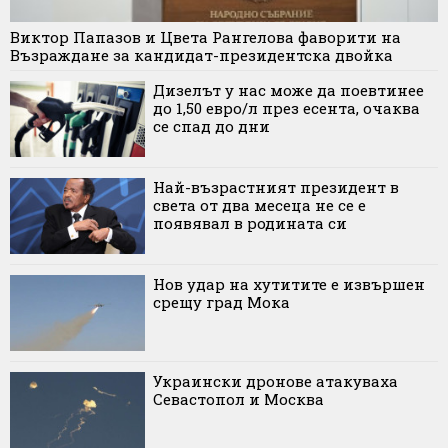
Виктор Папазов и Цвета Рангелова фаворити на
Възраждане за кандидат-президентска двойка
Дизелът у нас може да поевтинее
до 1,50 евро/л през есента, очаква
се спад до дни
Най-възрастният президент в
света от два месеца не се е
появявал в родината си
Нов удар на хутитите е извършен
срещу град Мока
Украински дронове атакуваха
Севастопол и Москва