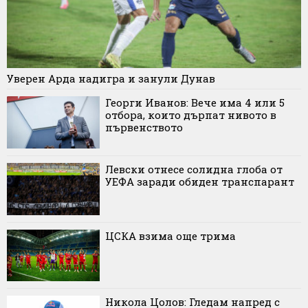
Уверен Арда надигра и занули Дунав
Георги Иванов: Вече има 4 или 5
отбора, които дърпат нивото в
първенството
Левски отнесе солидна глоба от
УЕФА заради обиден транспарант
ЦСКА взима още трима
Никола Цолов: Гледам напред с