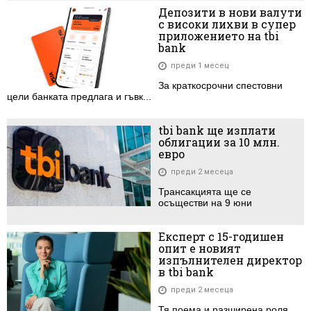
Депозити в нови валути
с високи лихви в супер
приложението на tbi
bank
преди 1 месец
За краткосрочни спестовни
цели банката предлага и гъвк...
tbi bank ще изплати
облигации за 10 млн.
евро
преди 2 месеца
Трансакцията ще се
осъществи на 9 юни
Експерт с 15-годишен
опит e новият
изпълнителен директор
в tbi bank
преди 2 месеца
Тя поема и разширена роля