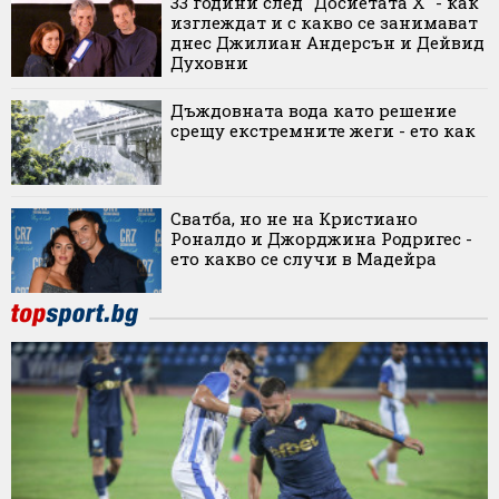
33 години след "Досиетата X" - как
изглеждат и с какво се занимават
днес Джилиан Андерсън и Дейвид
Духовни
Дъждовната вода като решение
срещу екстремните жеги - ето как
Сватба, но не на Кристиано
Роналдо и Джорджина Родригес -
ето какво се случи в Мадейра