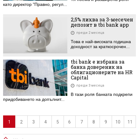
като директор "Правнo, регул...
2,5% лихва за 3-месечен
депозит в tbi bank app
преди 2 месеца
Това е най-високата годишна
доходност за краткосрочен...
tbi bank е избрана за
банка довереник на
облигационерите на HR
Capital
преди 3 месеца
В тази роля банката подкрепи
придобиването на допълнит...
1
2
3
4
5
6
7
8
9
10
11