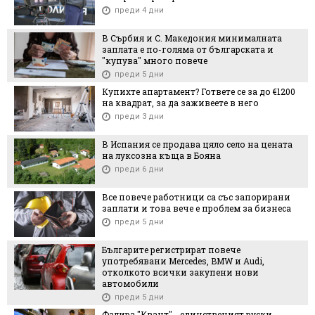
преди 4 дни
В Сърбия и С. Македония минималната
заплата е по-голяма от българската и
"купува" много повече
преди 5 дни
Купихте апартамент? Гответе се за до €1200
на квадрат, за да заживеете в него
преди 3 дни
В Испания се продава цяло село на цената
на луксозна къща в Бояна
преди 6 дни
Все повече работници са със запорирани
заплати и това вече е проблем за бизнеса
преди 5 дни
Българите регистрират повече
употребявани Mercedes, BMW и Audi,
отколкото всички закупени нови
автомобили
преди 5 дни
Фалира "Квант" - единственият руски