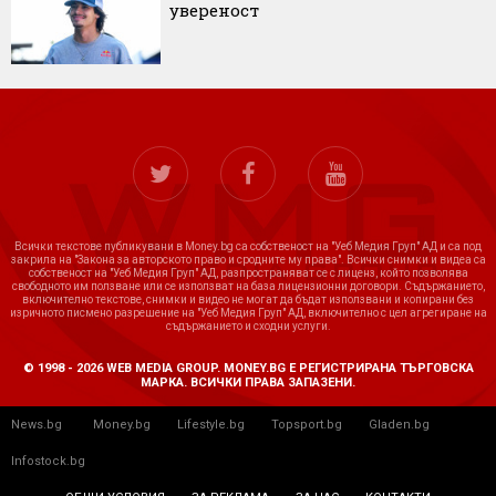
увереност
Всички текстове публикувани в Money.bg са собственост на "Уеб Медия Груп" АД и са под
закрила на "Закона за авторското право и сродните му права". Всички снимки и видеа са
собственост на "Уеб Медия Груп" АД, разпространяват се с лиценз, който позволява
свободното им ползване или се използват на база лицензионни договори. Съдържанието,
включително текстове, снимки и видео не могат да бъдат използвани и копирани без
изричното писмено разрешение на "Уеб Медия Груп" АД, включително с цел агрегиране на
съдържанието и сходни услуги.
© 1998 - 2026 WEB MEDIA GROUP. MONEY.BG Е РЕГИСТРИРАНА ТЪРГОВСКА
МАРКА. ВСИЧКИ ПРАВА ЗАПАЗЕНИ.
News.bg
Money.bg
Lifestyle.bg
Topsport.bg
Gladen.bg
Infostock.bg