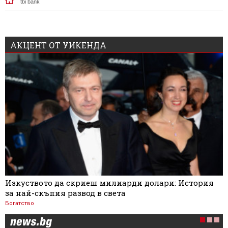
tbi bank
АКЦЕНТ ОТ УИКЕНДА
Изкуството да скриеш милиарди долари: История
за най-скъпия развод в света
Богатство