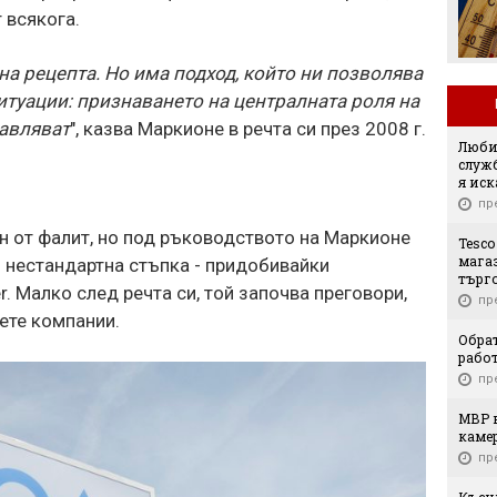
се окаже последния
 всякога.
евромач на "Герена" в
този му вид
а рецепта. Но има подход, който ни позволява
ситуации: признаването на централната роля на
равляват
", казва Маркионе в речта си през 2008 г.
Люби
служб
я иск
пр
н от фалит, но под ръководството на Маркионе
Tesco
мага
 нестандартна стъпка - придобивайки
търго
. Малко след речта си, той започва преговори,
пр
ете компании.
Обрат
рабо
пр
МВР 
каме
пр
Късн