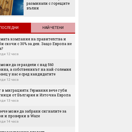
разминали с горещите
Къде в
вълни
безпла
отпад
ПОСЛЕДНИ
НАЙ-ЧЕТЕНИ
мата компания на правителства и
и скочи с 30% за ден. Защо Европа не
а?
еди 12 часа
 може да се раздели с над 560
зина, а собственикът на най-големия
вец у нас е сред кандидатите
еди 12 часа
 в миграцията: Германия вече губи
тници от България и Източна Европа
еди 13 часа
вече може да забрани сигналите за
ри и проверки в Waze
еди 14 часа
ите резервации владеят