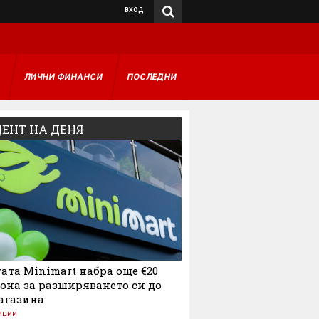
ВХОД
А
ЛИЧНИ ФИНАНСИ
ПОСЛЕДНИ
ЕНТ НА ДЕНЯ
ата Minimart набра още €20
она за разширяването си до
агазина
иции