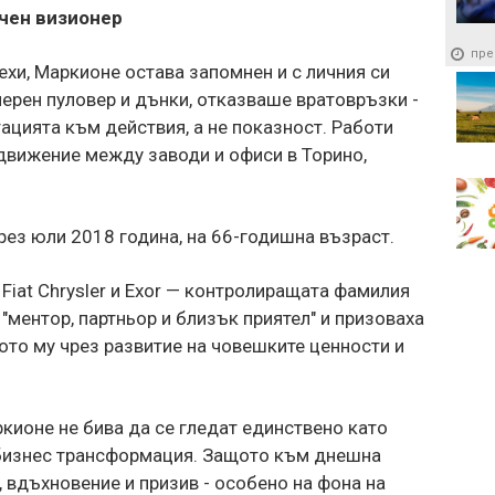
чен визионер
пре
ехи, Маркионе остава запомнен и с личния си
черен пуловер и дънки, отказваше вратовръзки -
ацията към действия, а не показност. Работи
 движение между заводи и офиси в Торино,
ез юли 2018 година, на 66-годишна възраст.
Fiat Chrysler и Exor — контролиращата фамилия
 "ментор, партньор и близък приятел" и призоваха
то му чрез развитие на човешките ценности и
кионе не бива да се гледат единствено като
 бизнес трансформация. Защото към днешна
, вдъхновение и призив - особено на фона на