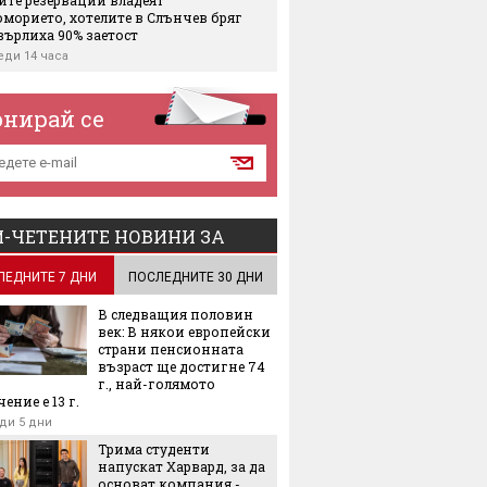
морието, хотелите в Слънчев бряг
върлиха 90% заетост
еди 14 часа
големият производител на свинско
у нас откри нов завод
онирай се
еди 15 часа
ите атаки затвориха пристанищата на
на в пика на реколтата - логистиката
 блокада
еди 16 часа
-ЧЕТЕНИТЕ НОВИНИ ЗА
явите за работа се стопиха с над 25%
ЛЕДНИТЕ 7 ДНИ
ПОСЛЕДНИТЕ 30 ДНИ
одина
еди 16 часа
В следващия половин
век: В някои европейски
а германска компания от
страни пенсионната
мобилния сектор фалира
възраст ще достигне 74
еди 17 часа
г., най-голямото
ение е 13 г.
ата Minimart набра още €20 милиона
ди 5 дни
зширяването си до 800 магазина
Трима студенти
еди 17 часа
напускат Харвард, за да
основат компания -