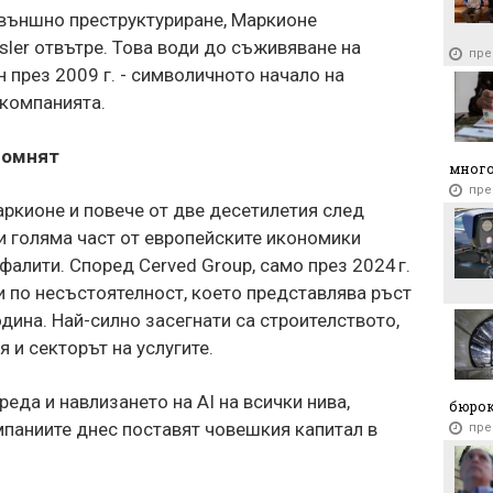
външно преструктуриране, Маркионе
sler отвътре. Това води до съживяване на
пре
през 2009 г. - символичното начало на
компанията.
 помнят
много
пре
ркионе и повече от две десетилетия след
и голяма част от европейските икономики
фалити. Според Cerved Group, само през 2024 г.
и по несъстоятелност, което представлява ръст
дина. Най-силно засегнати са строителството,
 и секторът на услугите.
реда и навлизането на AI на всички нива,
бюро
паниите днес поставят човешкия капитал в
пре