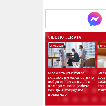
ОЩЕ ПО ТЕМАТА
28.06.2026
30.0
Мрежата от бизнес
Бизн
контакти е един от най-
Logi
добрите начини да си
ком
намерим нова работа -
каче
как да я изградим
изв
правилно