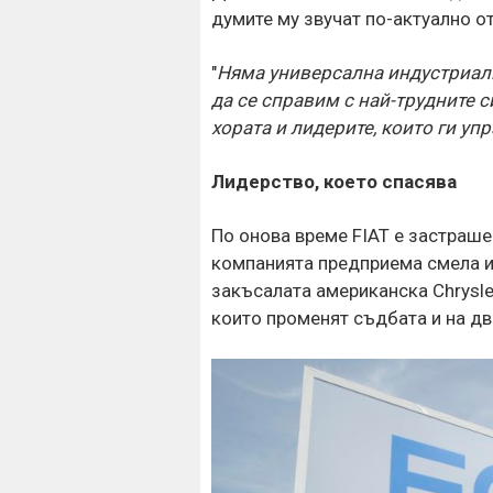
думите му звучат по-актуално от
"
Няма универсална индустриалн
да се справим с най-трудните 
хората и лидерите, които ги уп
Лидерство, което спасява
По онова време FIAT е застраше
компанията предприема смела и
закъсалата американска Chrysler
които променят съдбата и на дв