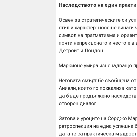
Наследството на един практи
Освен за стратегическите си усп
стил и характер: носеше винаги 
символ на прагматизма и ориент
почти непрекъснато и често е в
Детройт и Лондон.
Маркионе умира изненадващо пр
Неговата смърт бе съобщена от 
Аниели, които го похвалиха като
да бъде продължено наследство
отворен диалог.
Затова и уроците на Серджо Мар
ретроспекция на една успешна
дата те са практическа мъдрост