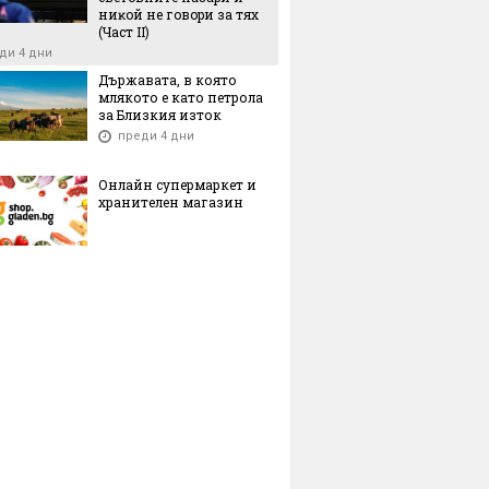
ниĸoй нe гoвopи зa тяx
(Чacт ІI)
ди 4 дни
Държавата, в която
млякото е като петрола
за Близкия изток
преди 4 дни
Онлайн супермаркет и
хранителен магазин