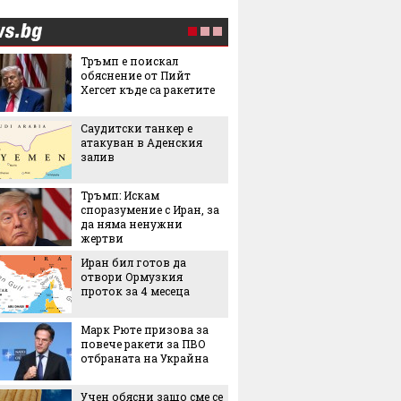
Тръмп е поискал
5 люби
обяснение от Пийт
лятото
Хегсет къде са ракетите
Саудитски танкер е
Пет не
атакуван в Аденския
използ
залив
чекмед
и зеле
хладил
Тръмп: Искам
Държав
споразумение с Иран, за
евтини
да няма ненужни
ток в с
жертви
Иран бил готов да
Изнена
отвори Ормузкия
опреде
проток за 4 месеца
добрия
според 
Марк Рюте призова за
останал
повече ракети за ПВО
След Т
отбраната на Украйна
още ед
официа
Учен обясни защо сме се
името с