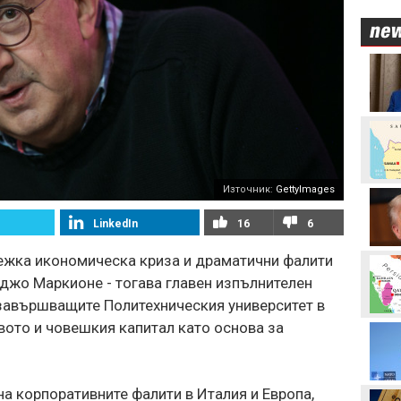
Стотици посрещнаха
Мохамед Салах в Турция
Неймар избухна с нов
скандал след мач в
Бразилия
Източник:
GettyImages
Вицепрезидентът на
УЕФА: Имаме нужда от
кандидат срещу
LinkedIn
16
6
Инфантино
тежка икономическа криза и драматични фалити
Акрам Бурас може да
отсъства дълго от
джо Маркионе - тогава главен изпълнителен
терените
 завършващите Политехническия университет в
вото и човешкия капитал като основа за
Христо Янев вече е
наясно със състава за
мача с Макаби
на корпоративните фалити в Италия и Европа,
Левски - Кайрат може да