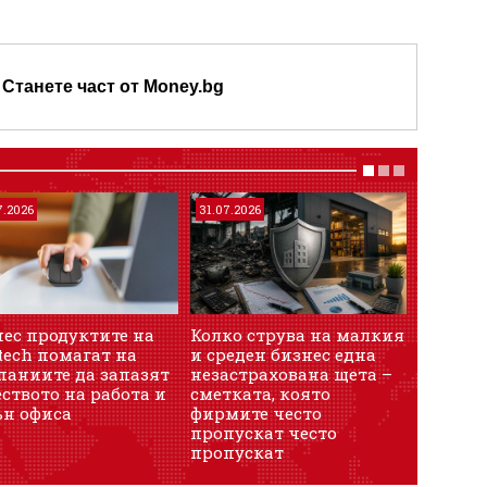
Станете част от Money.bg
7.2026
31.07.2026
20.06.202
ес продуктите на
Колко струва на малкия
Собств
tech помагат на
и среден бизнес една
бизнес 
паниите да запазят
незастрахована щета –
често п
ството на работа и
сметката, която
компан
ън офиса
фирмите често
служите
пропускат често
на вън
пропускат
какви 