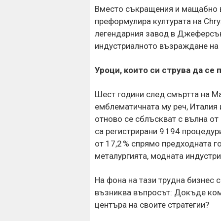
Вместо съкращения и мащабно 
преформулира културата на Chry
легендарния завод в Джеферсън 
индустриалното възраждане на 
Уроци, които си струва да се
Шест години след смъртта на Ма
емблематичната му реч, Италия 
отново се сблъскват с вълна от 
са регистрирани 9 194 процедур
от 17,2 % спрямо предходната го
металургията, модната индустрия
На фона на тази трудна бизнес с
възниква въпросът: Докъде ком
центъра на своите стратегии?