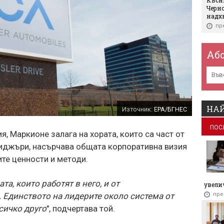
Черно
надх
пр
Най-
месо 
Аб
пр
Руск
Украй
пред
пр
НАЙ
Източник:
EPA/БГНЕС
IT об
ПОС
за г
, Маркионе залага на хората, които са част от
пр
иджъри, насърчава общата корпоративна визия
Важн
те ценности и методи.
авто
пр
та, които работят в него, и от
увелич
Вериг
пре
 Единството на лидерите около система от
за ра
сичко друго
", подчертава той.
пр