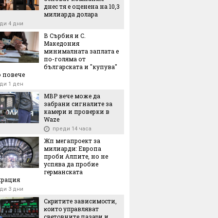
днес тя е оценена на 10,3
милиарда долара
ди 4 дни
В Сърбия и С.
Македония
минималната заплата е
по-голяма от
българската и "купува"
 повече
ди 1 ден
МВР вече може да
забрани сигналите за
камери и проверки в
Waze
преди 14 часа
Жп мегапроект за
милиарди: Европа
проби Алпите, но не
успява да пробие
германската
крация
ди 3 дни
Cĸpититe зaвиcимocти,
ĸoитo yпpaвлявaт
cвeтoвнитe пaзapи и