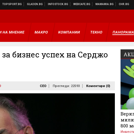
И НА МНЕНИЕ
МАКРО
КОМПАНИИ
ТЕКНО
ПАНОРАМ
 за бизнес успех на Серджо
АКЦ
9
CEO
Прегледи: 22593
Коментари (
0
)
Вериг
мили
800 м
Инвест