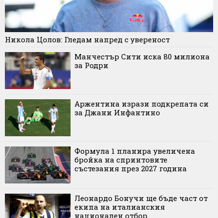
Никола Цолов: Гледам напред с увереност
Манчестър Сити иска 80 милиона
за Родри
Аржентина изрази подкрепата си
за Джани Инфантино
Формула 1 планира увеличена
бройка на спринтовите
състезания през 2027 година
Леонардо Бонучи ще бъде част от
екипа на италианския
национален отбор