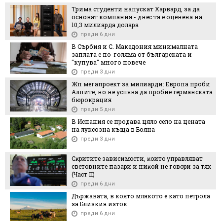
Трима студенти напускат Харвард, за да
основат компания - днес тя е оценена на
10,3 милиарда долара
преди 6 дни
В Сърбия и С. Македония минималната
заплата е по-голяма от българската и
"купува" много повече
преди 3 дни
Жп мегапроект за милиарди: Европа проби
Алпите, но не успява да пробие германската
бюрокрация
преди 5 дни
В Испания се продава цяло село на цената
на луксозна къща в Бояна
преди 3 дни
Cĸpититe зaвиcимocти, ĸoитo yпpaвлявaт
cвeтoвнитe пaзapи и ниĸoй нe гoвopи зa тяx
(Чacт ІI)
преди 6 дни
Държавата, в която млякото е като петрола
за Близкия изток
преди 6 дни