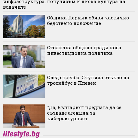
инфраструктура, популизъм и ниска култура на
водачите
Община Перник обяви частично
бедствено положение
Столична община гради нова
инвестиционна политика
След стрелба: Счупиха стъкло на
тролейбус в Плевен
"Да, България" предлага да се
създаде агенция за
киберсигурност