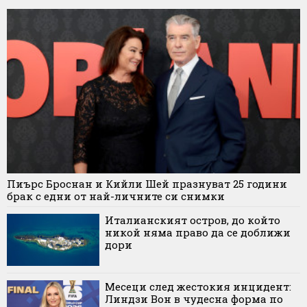
Пиърс Броснан и Кийли Шей празнуват 25 години
брак с едни от най-личните си снимки
Италианският остров, до който
никой няма право да се доближи
дори
Месеци след жестокия инцидент:
Линдзи Вон в чудесна форма по