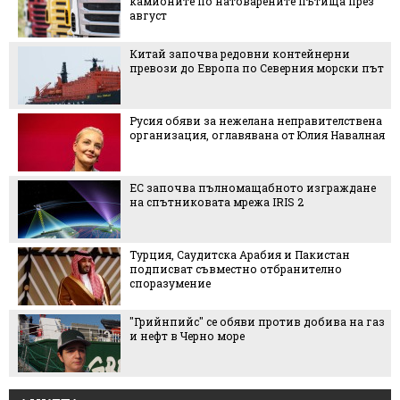
камионите по натоварените пътища през
август
Китай започва редовни контейнерни
превози до Европа по Северния морски път
Русия обяви за нежелана неправителствена
организация, оглавявана от Юлия Навалная
ЕС започва пълномащабното изграждане
на спътниковата мрежа IRIS 2
Турция, Саудитска Арабия и Пакистан
подписват съвместно отбранително
споразумение
"Грийнпийс" се обяви против добива на газ
и нефт в Черно море