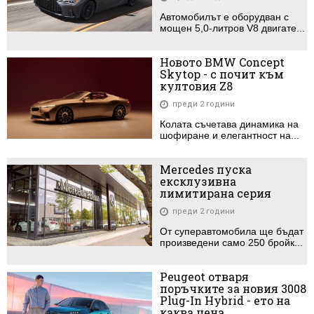
Автомобилът е оборудван с
мощен 5,0-литров V8 двигате...
Новото BMW Concept
Skytop - с почит към
култовия Z8
преди 2 години
Колата съчетава динамика на
шофиране и елегантност на...
Mercedes пуска
ексклузивна
лимитирана серия
преди 2 години
От суперавтомобила ще бъдат
произведени само 250 бройк...
Peugeot отваря
поръчките за новия 3008
Plug-In Hybrid - ето на
каква цена