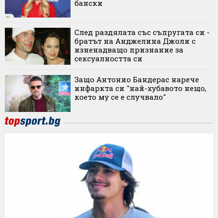
бански
След раздялата със съпругата си -
братът на Анджелина Джоли с
изненадващо признание за
сексуалността си
Защо Антонио Бандерас нарече
инфаркта си "най-хубавото нещо,
което му се е случвало"