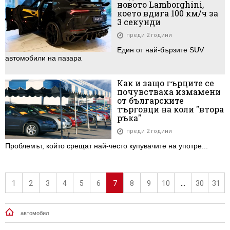
новото Lamborghini,
което вдига 100 км/ч за
3 секунди
преди 2 години
Един от най-бързите SUV
автомобили на пазара
Как и защо гърците се
почувстваха измамени
от българските
търговци на коли "втора
ръка"
преди 2 години
Проблемът, който срещат най-често купувачите на употре...
1
2
3
4
5
6
7
8
9
10
...
30
31
автомобил