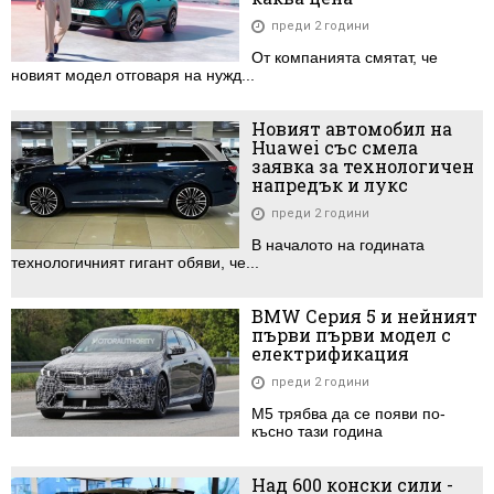
преди 2 години
От компанията смятат, че
новият модел отговаря на нужд...
Новият автомобил на
Huawei със смела
заявка за технологичен
напредък и лукс
преди 2 години
В началото на годината
технологичният гигант обяви, че...
BMW Серия 5 и нейният
първи първи модел с
електрификация
преди 2 години
М5 трябва да се появи по-
късно тази година
Над 600 конски сили -