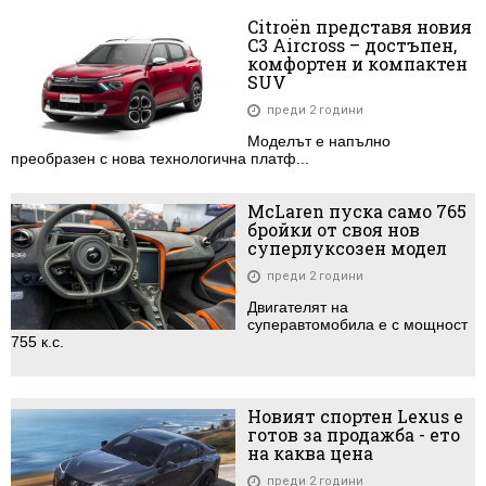
Citroën представя новия
C3 Aircross – достъпен,
комфортен и компактен
SUV
преди 2 години
Моделът е напълно
преобразен с нова технологична платф...
McLaren пуска само 765
бройки от своя нов
суперлуксозен модел
преди 2 години
Двигателят на
суперавтомобила е с мощност
755 к.с.
Новият спортен Lexus е
готов за продажба - ето
на каква цена
преди 2 години