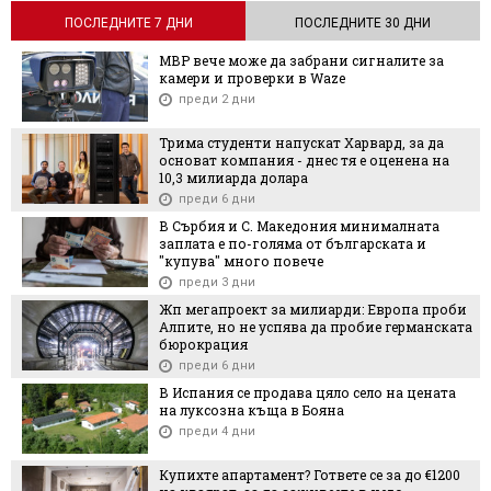
ПОСЛЕДНИТЕ 7 ДНИ
ПОСЛЕДНИТЕ 30 ДНИ
МВР вече може да забрани сигналите за
камери и проверки в Waze
преди 2 дни
Трима студенти напускат Харвард, за да
основат компания - днес тя е оценена на
10,3 милиарда долара
преди 6 дни
В Сърбия и С. Македония минималната
заплата е по-голяма от българската и
"купува" много повече
преди 3 дни
Жп мегапроект за милиарди: Европа проби
Алпите, но не успява да пробие германската
бюрокрация
преди 6 дни
В Испания се продава цяло село на цената
на луксозна къща в Бояна
преди 4 дни
Купихте апартамент? Гответе се за до €1200