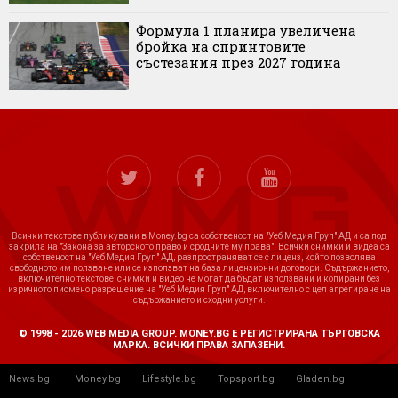
Формула 1 планира увеличена
бройка на спринтовите
състезания през 2027 година
Всички текстове публикувани в Money.bg са собственост на "Уеб Медия Груп" АД и са под
закрила на "Закона за авторското право и сродните му права". Всички снимки и видеа са
собственост на "Уеб Медия Груп" АД, разпространяват се с лиценз, който позволява
свободното им ползване или се използват на база лицензионни договори. Съдържанието,
включително текстове, снимки и видео не могат да бъдат използвани и копирани без
изричното писмено разрешение на "Уеб Медия Груп" АД, включително с цел агрегиране на
съдържанието и сходни услуги.
© 1998 - 2026 WEB MEDIA GROUP. MONEY.BG Е РЕГИСТРИРАНА ТЪРГОВСКА
МАРКА. ВСИЧКИ ПРАВА ЗАПАЗЕНИ.
News.bg
Money.bg
Lifestyle.bg
Topsport.bg
Gladen.bg