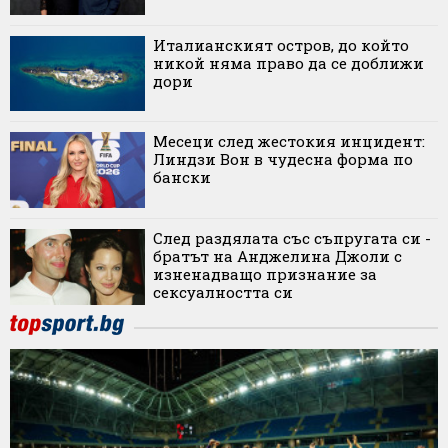
Италианският остров, до който
никой няма право да се доближи
дори
Месеци след жестокия инцидент:
Линдзи Вон в чудесна форма по
бански
След раздялата със съпругата си -
братът на Анджелина Джоли с
изненадващо признание за
сексуалността си