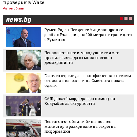
проверки в Waze
Автомобили
Румен Радев: Неидентифициран дрон се
разби в България, на 100 метра от границата
с Румъния
Непросветените и малодушните имат
привилегията да са мнозинство в
демокрацията
Главчев отрече да е в конфликт на интереси
относно възложени на Сметната палата
одити
САЩ дават 1 млрд. долара помощ на
Колумбия за сигурността
Пентагонът обвини бивш военен
министър в разкриване на секретна
информация