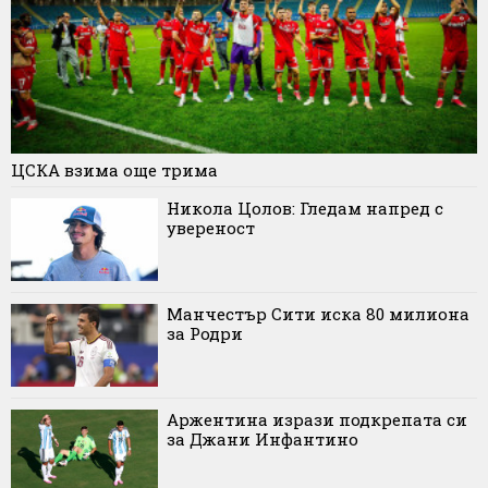
ЦСКА взима още трима
Никола Цолов: Гледам напред с
увереност
Манчестър Сити иска 80 милиона
за Родри
Аржентина изрази подкрепата си
за Джани Инфантино