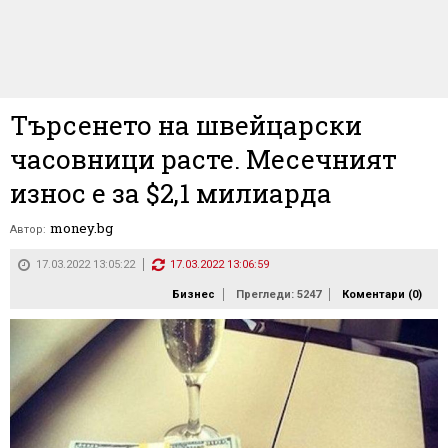
Търсенето на швейцарски
часовници расте. Месечният
износ е за $2,1 милиарда
money.bg
Автор:
17.03.2022 13:05:22
17.03.2022 13:06:59
Бизнес
Прегледи: 5247
Коментари (
0
)