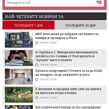
НАЙ-ЧЕТЕНИТЕ НОВИНИ ЗА
ПОСЛЕДНИТЕ 7 ДНИ
ПОСЛЕДНИТЕ 30 ДНИ
МВР вече може да забрани сигналите за
камери и проверки в Waze
преди 3 дни
В Сърбия и С. Македония минималната
заплата е по-голяма от българската и
"купува" много повече
преди 5 дни
Купихте апартамент? Гответе се за до €1200
на квадрат, за да заживеете в него
преди 2 дни
В Испания се продава цяло село на цената
на луксозна къща в Бояна
преди 5 дни
Все повече работници са със запорирани