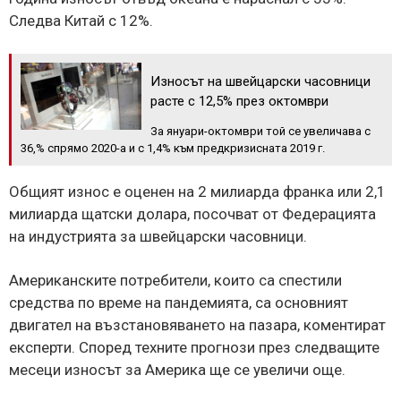
Следва Китай с 12%.
Износът на швейцарски часовници
расте с 12,5% през октомври
За януари-октомври той се увеличава с
36,% спрямо 2020-а и с 1,4% към предкризисната 2019 г.
Общият износ е оценен на 2 милиарда франка или 2,1
милиарда щатски долара, посочват от Федерацията
на индустрията за швейцарски часовници.
Американските потребители, които са спестили
средства по време на пандемията, са основният
двигател на възстановяването на пазара, коментират
експерти. Според техните прогнози през следващите
месеци износът за Америка ще се увеличи още.