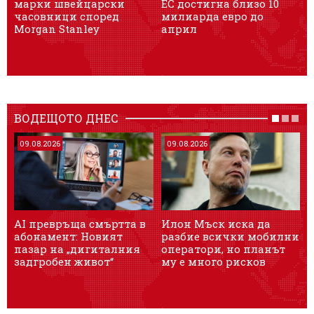
марки швейцарски
ЕС достигна близо 10
часовници според
милиарда евро до
и
Morgan Stanley
април
з
ВОДЕЩОТО ДНЕС
09.08.2026
09.08.2026
AI превръща смъртта в
Илон Мъск иска да
Б
абонамент: Новият
разбие всички мобилни
пазар на „дигиталния
оператори, но планът
г
задгробен живот“
му е много рисков