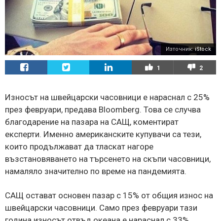
Източник:
iStock
1
2
Износът на швейцарски часовници е нараснал с 25%
през февруари, предава Bloomberg. Това се случва
благодарение на пазара на САЩ, коментират
експерти. Именно американските купувачи са тези,
които продължават да тласкат нагоре
възстановяването на търсенето на скъпи часовници,
намаляло значително по време на пандемията.
САЩ остават основен пазар с 15% от общия износ на
швейцарски часовници. Само през февруари тази
година износът отвъд океана е нараснал с 33%.