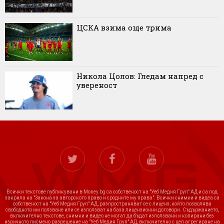
ЦСКА взима още трима
Никола Цолов: Гледам напред с
увереност
Всички текстове публикувани в Money.bg са собственост на "Уеб Медия Груп" АД и са под
закрила на "Закона за авторското право и сродните му права". Всички снимки и видеа са
собственост на "Уеб Медия Груп" АД, разпространяват се с лиценз, който позволява
свободното им ползване или се използват на база лицензионни договори. Съдържанието,
включително текстове, снимки и видео не могат да бъдат използвани и копирани без
изричното писмено разрешение на "Уеб Медия Груп" АД, включително с цел агрегиране на