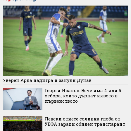
Уверен Арда надигра и занули Дунав
Георги Иванов: Вече има 4 или 5
отбора, които дърпат нивото в
първенството
Левски отнесе солидна глоба от
УЕФА заради обиден транспарант