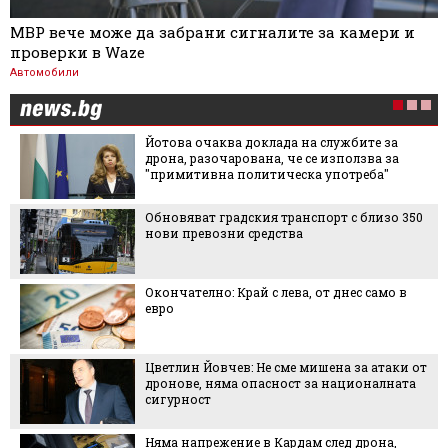
МВР вече може да забрани сигналите за камери и
проверки в Waze
Автомобили
Йотова очаква доклада на службите за
дрона, разочарована, че се използва за
"примитивна политическа употреба"
Обновяват градския транспорт с близо 350
нови превозни средства
Окончателно: Край с лева, от днес само в
евро
Цветлин Йовчев: Не сме мишена за атаки от
дронове, няма опасност за националната
сигурност
Няма напрежение в Кардам след дрона,