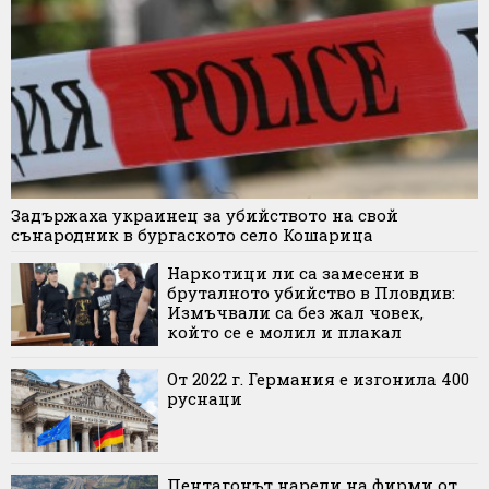
Задържаха украинец за убийството на свой
сънародник в бургаското село Кошарица
Наркотици ли са замесени в
бруталното убийство в Пловдив:
Измъчвали са без жал човек,
който се е молил и плакал
От 2022 г. Германия е изгонила 400
руснаци
Пентагонът нареди на фирми от