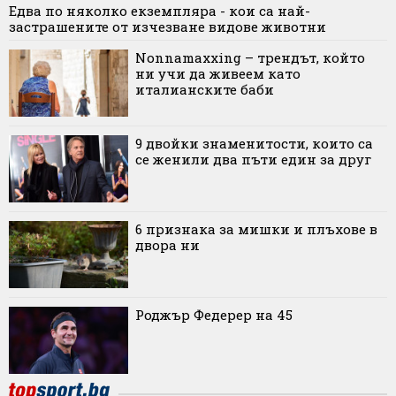
Едва по няколко екземпляра - кои са най-
застрашените от изчезване видове животни
Nonnamaxxing – трендът, който
ни учи да живеем като
италианските баби
9 двойки знаменитости, които са
се женили два пъти един за друг
6 признака за мишки и плъхове в
двора ни
Роджър Федерер на 45