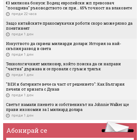
€3 милиона бонуси: Водещ европейски жп превозвач
"поощрява" ръководството си при... 65% точност на влаковете
преди 22 часа
Защо китайските прахосмукачки роботи скоро може рязко да
поевтинеят
преди 1 ден
Изкуството да скриеш милиарди долари: История за най-
скъпия развод в света
преди 1 ден
Технологичният милионер, който поиска да си направи
"частна" държава и се провали с гръм и трясък
преди 1 ден
"ВЕИ и батериите вече са част от решението": Как България
печели от кризата с Дунав
преди 1 ден
Светът намали пиенето и собственикът на Johnnie Walker ще
прави икономии за 1 милиард долара
преди 1 ден
Абонирай се