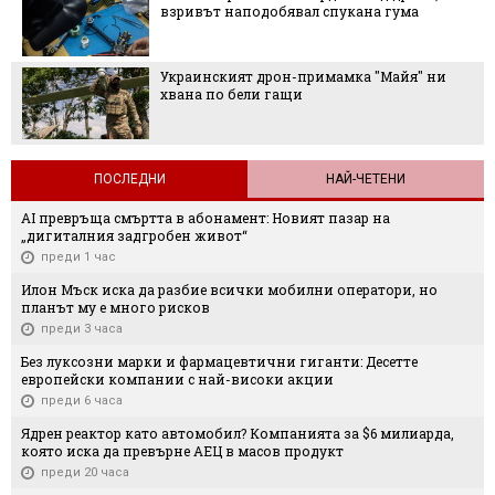
взривът наподобявал спукана гума
Украинският дрон-примамка "Майя" ни
хвана по бели гащи
ПОСЛЕДНИ
НАЙ-ЧЕТЕНИ
AI превръща смъртта в абонамент: Новият пазар на
„дигиталния задгробен живот“
преди 1 час
Илон Мъск иска да разбие всички мобилни оператори, но
планът му е много рисков
преди 3 часа
Без луксозни марки и фармацевтични гиганти: Десетте
европейски компании с най-високи акции
преди 6 часа
Ядрен реактор като автомобил? Компанията за $6 милиарда,
която иска да превърне АЕЦ в масов продукт
преди 20 часа