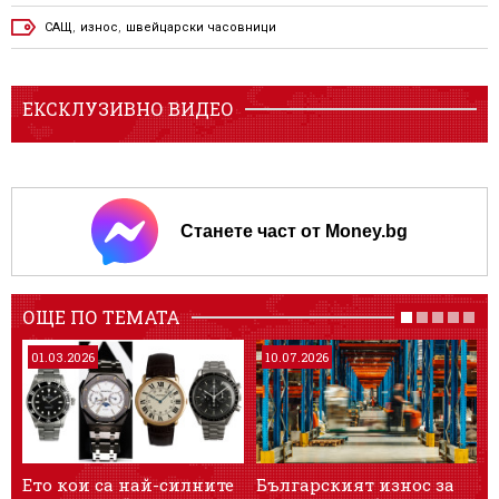
САЩ
,
износ
,
швейцарски часовници
ЕКСКЛУЗИВНО ВИДЕО
Станете част от Money.bg
ОЩЕ ПО ТЕМАТА
01.03.2026
10.07.2026
Ето кои са най-силните
Българският износ за
Н