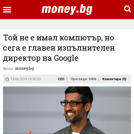
Той не е имал компютър, но
сега е главен изпълнителен
директор на Google
money.bg
Автор:
18.06.2019 10:30:23
CEO
Прегледи: 5004
Коментари (
0
)