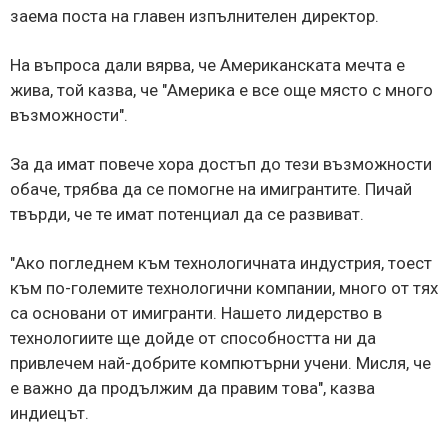
заема поста на главен изпълнителен директор.
На въпроса дали вярва, че Американската мечта е
жива, той казва, че "Америка е все още място с много
възможности".
За да имат повече хора достъп до тези възможности
обаче, трябва да се помогне на имигрантите. Пичай
твърди, че те имат потенциал да се развиват.
"Ако погледнем към технологичната индустрия, тоест
към по-големите технологични компании, много от тях
са основани от имигранти. Нашето лидерство в
технологиите ще дойде от способността ни да
привлечем най-добрите компютърни учени. Мисля, че
е важно да продължим да правим това", казва
индиецът.