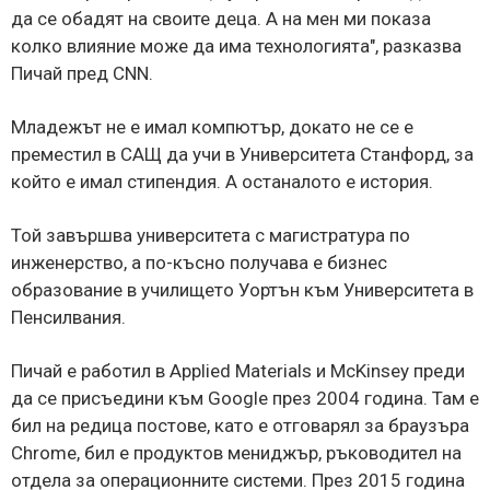
да се обадят на своите деца. А на мен ми показа
колко влияние може да има технологията", разказва
Пичай пред CNN.
Младежът не е имал компютър, докато не се е
преместил в САЩ да учи в Университета Станфорд, за
който е имал стипендия. А останалото е история.
Той завършва университета с магистратура по
инженерство, а по-късно получава е бизнес
образование в училището Уортън към Университета в
Пенсилвания.
Пичай е работил в Applied Materials и McKinsey преди
да се присъедини към Google през 2004 година. Там е
бил на редица постове, като е отговарял за браузъра
Chrome, бил е продуктов мениджър, ръководител на
отдела за операционните системи. През 2015 година