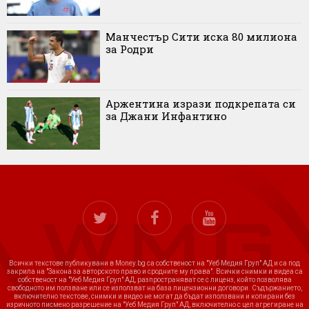
Манчестър Сити иска 80 милиона
за Родри
Аржентина изрази подкрепата си
за Джани Инфантино
Всички текстове публикувани в Money.bg са собственост на "Уеб Медия Груп" АД и са под
закрила на "Закона за авторското право и сродните му права". Всички снимки и видеа са
собственост на "Уеб Медия Груп" АД, разпространяват се с лиценз, който позволява
свободното им ползване или се използват на база лицензионни договори. Съдържанието,
включително текстове, снимки и видео не могат да бъдат използвани и копирани без
изричното писмено разрешение на "Уеб Медия Груп" АД, включително с цел агрегиране на