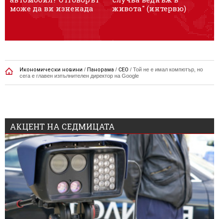
може да ви изненада
живота" (интервю)
Икономически новини
/
Панорама
/
CEO
/
Той не е имал компютър, но
сега е главен изпълнителен директор на Google
АКЦЕНТ НА СЕДМИЦАТА