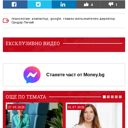
4
1
технологии
,
компютър
,
google
,
главен изпълнителен директор
,
Сундар Пичай
ЕКСКЛУЗИВНО ВИДЕО
Станете част от Money.bg
ОЩЕ ПО ТЕМАТА
27.05.2026
01.07.2026