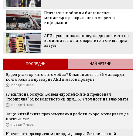
Пентагонът обвини бивш военен
министър в разкриване на секретна
информация
АПИ пусна нова заповед за движението на
камионите по натоварените пътища през
август
ПОСЛЕДНИ
НАЙ-ЧЕТЕНИ
Ядрен реактор като автомобил? Компанията за $6 милиарда,
която иска да превърне АЕЦ в масов продукт
преди 2 часа
€3 милиона бонуси: Водещ европейски жп превозвач
"поощрява" ръководството си при... 65% точност на влаковете
преди 4 часа
Защо китайските прахосмукачки роботи скоро може рязко да
поевтинеят
преди 7 часа
Изкуството да скриеш милиарди долари: История за най-