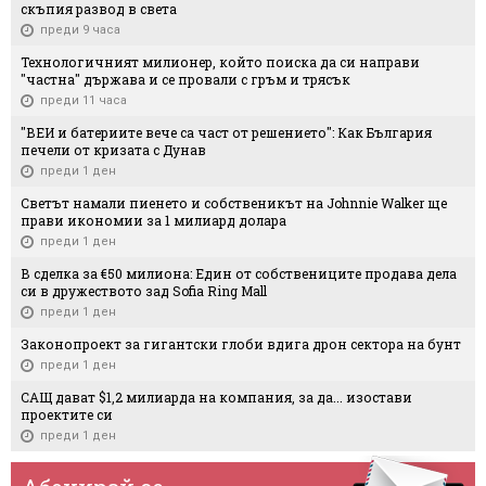
скъпия развод в света
преди 9 часа
Технологичният милионер, който поиска да си направи
"частна" държава и се провали с гръм и трясък
преди 11 часа
"ВЕИ и батериите вече са част от решението": Как България
печели от кризата с Дунав
преди 1 ден
Светът намали пиенето и собственикът на Johnnie Walker ще
прави икономии за 1 милиард долара
преди 1 ден
В сделка за €50 милиона: Един от собствениците продава дела
си в дружеството зад Sofia Ring Mall
преди 1 ден
Законопроект за гигантски глоби вдига дрон сектора на бунт
преди 1 ден
САЩ дават $1,2 милиарда на компания, за да... изостави
проектите си
преди 1 ден