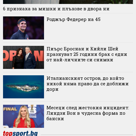
6 признака за мишки и плъхове в двора ни
Роджър Федерер на 45
Пиърс Броснан и Кийли Шей
празнуват 25 години брак с едни
от най-личните си снимки
Италианският остров, до който
никой няма право да се доближи
дори
Месеци след жестокия инцидент:
Линдзи Вон в чудесна форма по
бански