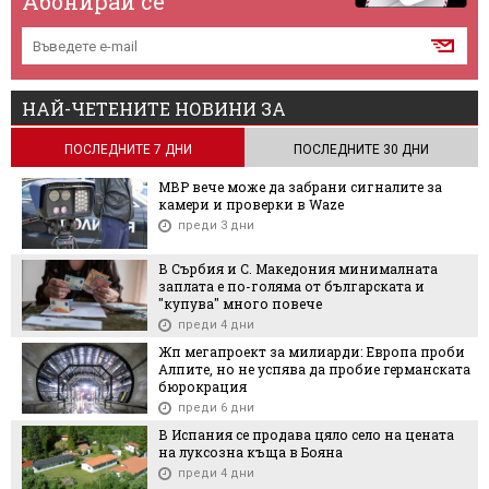
Абонирай се
НАЙ-ЧЕТЕНИТЕ НОВИНИ ЗА
ПОСЛЕДНИТЕ 7 ДНИ
ПОСЛЕДНИТЕ 30 ДНИ
МВР вече може да забрани сигналите за
камери и проверки в Waze
преди 3 дни
В Сърбия и С. Македония минималната
заплата е по-голяма от българската и
"купува" много повече
преди 4 дни
Жп мегапроект за милиарди: Европа проби
Алпите, но не успява да пробие германската
бюрокрация
преди 6 дни
В Испания се продава цяло село на цената
на луксозна къща в Бояна
преди 4 дни