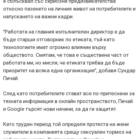
е сблъсквал със сериозни предизвикателства
относно пазенето на личния живот на потребителите и
напускането на важни кадри.
"Работата на главния изпълнителен директор е да
бъде старши отговорник по етиката, тъй като
технологиите имат огромно влияние върху
обществото. Смятам, че това е съществена част от
работата ми, но мисля, че етиката трябва да бъде
приоритет на всяка една организация", добавя Сундар
Пичай.
След като потребителите стават все по-притеснени за
тяхната информация в онлайн пространството, Пичай
и Google търсят нови начини, за да ги защитят.
Като труден период той определя протеста на жени
служители в компанията срещу сексуален тормоз на