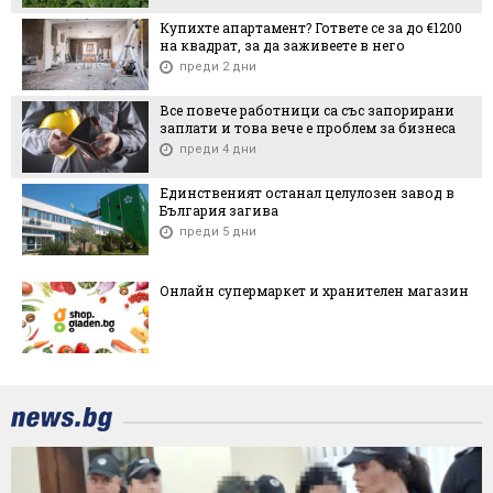
Купихте апартамент? Гответе се за до €1200
на квадрат, за да заживеете в него
преди 2 дни
Все повече работници са със запорирани
заплати и това вече е проблем за бизнеса
преди 4 дни
Единственият останал целулозен завод в
България загива
преди 5 дни
Онлайн супермаркет и хранителен магазин