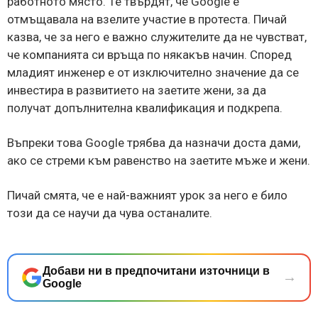
работното място. Те твърдят, че Google е
отмъщавала на взелите участие в протеста. Пичай
казва, че за него е важно служителите да не чувстват,
че компанията си връща по някакъв начин. Според
младият инженер е от изключително значение да се
инвестира в развитието на заетите жени, за да
получат допълнителна квалификация и подкрепа.
Въпреки това Google трябва да назначи доста дами,
ако се стреми към равенство на заетите мъже и жени.
Пичай смята, че е най-важният урок за него е било
този да се научи да чува останалите.
Добави ни в предпочитани източници в
→
Google