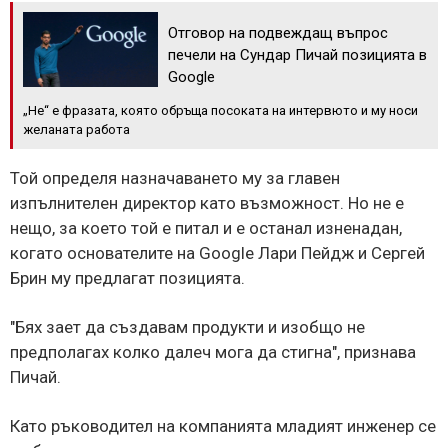
Отговор на подвеждащ въпрос
печели на Сундар Пичай позицията в
Google
„Не“ е фразата, която обръща посоката на интервюто и му носи
желаната работа
Той определя назначаването му за главен
изпълнителен директор като възможност. Но не е
нещо, за което той е питал и е останал изненадан,
когато основателите на Google Лари Пейдж и Сергей
Брин му предлагат позицията.
"Бях зает да създавам продукти и изобщо не
предполагах колко далеч мога да стигна", признава
Пичай.
Като ръководител на компанията младият инженер се