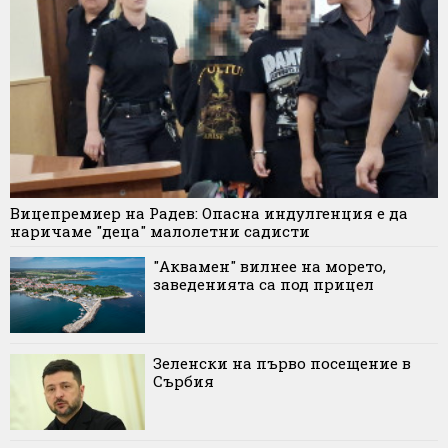
Вицепремиер на Радев: Опасна индулгенция е да
наричаме "деца" малолетни садисти
"Аквамен" вилнее на морето,
заведенията са под прицел
Зеленски на първо посещение в
Сърбия