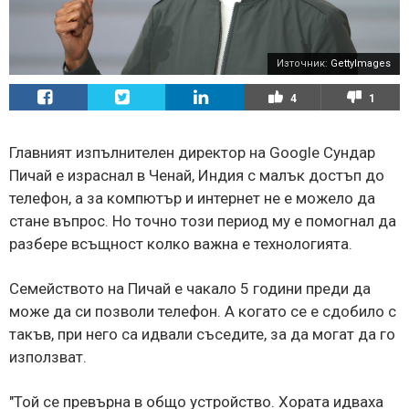
Източник:
GettyImages
4
1
Главният изпълнителен директор на Google Сундар
Пичай е израснал в Ченай, Индия с малък достъп до
телефон, а за компютър и интернет не е можело да
стане въпрос. Но точно този период му е помогнал да
разбере всъщност колко важна е технологията.
Семейството на Пичай е чакало 5 години преди да
може да си позволи телефон. А когато се е сдобило с
такъв, при него са идвали съседите, за да могат да го
използват.
"Той се превърна в общо устройство. Хората идваха