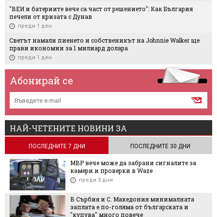
"ВЕИ и батериите вече са част от решението": Как България
печели от кризата с Дунав
преди 1 ден
Светът намали пиенето и собственикът на Johnnie Walker ще
прави икономии за 1 милиард долара
преди 1 ден
Абонирай се
НАЙ-ЧЕТЕНИТЕ НОВИНИ ЗА
ПОСЛЕДНИТЕ 7 ДНИ
ПОСЛЕДНИТЕ 30 ДНИ
МВР вече може да забрани сигналите за
камери и проверки в Waze
преди 3 дни
В Сърбия и С. Македония минималната
заплата е по-голяма от българската и
"купува" много повече