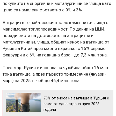
покупките на енергийни и металургични въглища като
цяло са намалели съответно с 9% и 3%.
Антрацитът е най-високият клас каменни въглища с
максимална топлопроводимост. По данни на ЦЦИ,
поради ръста на доставките на антрацитни и
металургични въглища, общият износ на въглища от
Русия за Китай през март е нараснал с 16% спрямо
февруари и с 6% на годишна база - до 7,3 млн. тона.
През март Русия е изнесла за чужбина общо 16 млн.
тона въглища, а през първото тримесечие (януари-
март) на 2025 г. - общо 46,4 млн. тона.
70% от вноса на въглища в Турция е
само от една страна през 2023
година