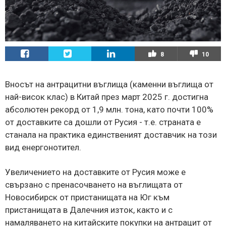
8
10
Вносът на антрацитни въглища (каменни въглища от
най-висок клас) в Китай през март 2025 г. достигна
абсолютен рекорд от 1,9 млн. тона, като почти 100%
от доставките са дошли от Русия - т.е. страната е
станала на практика единственият доставчик на този
вид енергонотител.
Увеличението на доставките от Русия може е
свързано с пренасочването на въглищата от
Новосибирск от пристанищата на Юг към
пристанищата в Далечния изток, както и с
намаляването на китайските покупки на антрацит от