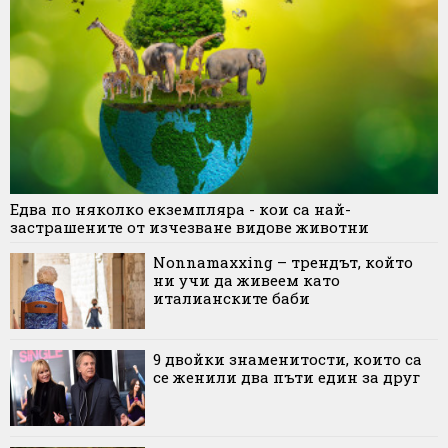
Едва по няколко екземпляра - кои са най-
застрашените от изчезване видове животни
Nonnamaxxing – трендът, който
ни учи да живеем като
италианските баби
9 двойки знаменитости, които са
се женили два пъти един за друг