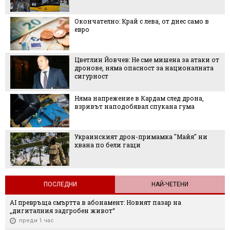
Окончателно: Край с лева, от днес само в
евро
Цветлин Йовчев: Не сме мишена за атаки от
дронове, няма опасност за националната
сигурност
Няма напрежение в Кардам след дрона,
взривът наподобявал спукана гума
Украинският дрон-примамка "Майя" ни
хвана по бели гащи
ПОСЛЕДНИ
НАЙ-ЧЕТЕНИ
AI превръща смъртта в абонамент: Новият пазар на
„дигиталния задгробен живот“
преди 1 час