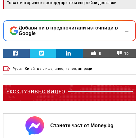
Това е исторически рекорд при тези енергийни доставки
Добави ни в предпочитани източници в
→
Google
8
10
Русия
,
Китай
,
въглища
,
внос
,
износ
,
антрацит
ЕКСКЛУЗИВНО ВИДЕО
Станете част от Money.bg