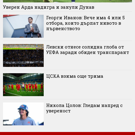
Уверен Арда надигра и занули Дунав
Георги Иванов: Вече има 4 или 5
отбора, които дърпат нивото в
първенството
Левски отнесе солидна глоба от
УЕФА заради обиден транспарант
ЦСКА взима още трима
Никола Цолов: Гледам напред с
увереност