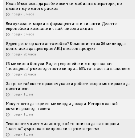
Илон Мъск иска да разбие всички мобилни оператори, но
планът му е много рисков
преди 3 часа
Без луксозни марки и фармацевтични гиганти: Десетте
европейски компании с най-високи акции
преди 6 часа
Ядрен реактор като автомобил? Компанията за $6 милиарда,
която иска да превърне АЕЦ в масов продукт
преди 20 часа
€3 милиона бонуси: Водещ европейски жп превозвач
"поощрява" ръководството си при... 65% точност на влаковете
преди 23 часа
Защо китайските прахосмукачки роботи скоро може рязко да
поевтинеят
преди 1 ден
Изкуството да скриеш милиарди долари: История за най-
скъпия развод в света
преди 1 ден
Технологичният милионер, който поиска да си направи
"частна" държава и се провали с гръм и трясък
преди 1 ден