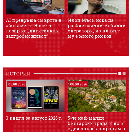
AI превръща смъртта в
Илон Мъск иска да
Б
абонамент: Новият
разбие всички мобилни
пазар на „дигиталния
оператори, но планът
г
задгробен живот“
му е много рисков
ИСТОРИИ
08.08.2026
08.08.2026
3 книги за август 2026 г.
5-те най-малки
Т
български градa и по 5
и
идеи какво да правим в
я