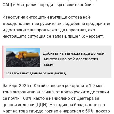
САЩ и Австралия поради търговските войни.
Износът на антрацитни въглища остава най-
доходоносният за руските въгледобивни предприятия
и доставките ще продължат да нарастват, ако
настоящата ситуация се запази, пише "Комерсант".
Добивът на въглища пада до най-
ниското ниво от 2 десетилетия
насам
Това показват данните от нов доклад
За март 2025 г. Китай е внесъл рекордните 1,9 млн.
тона антрацитни въглища, от които руските доставки
са почти 100%, както е изчислено от Центъра за
ценови индекси (ЦЦИ). На годишна база, вносът за
март на това твърдо гориво е нараснал с 59%, докато