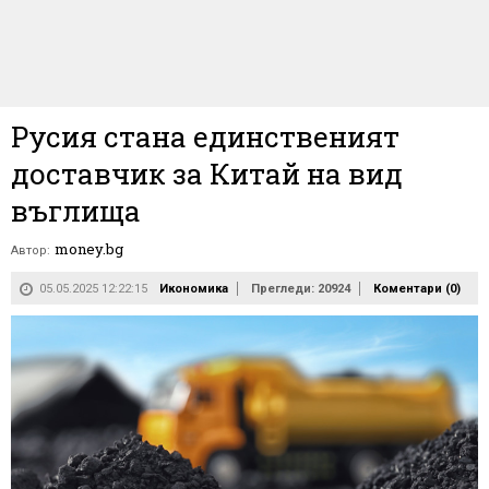
Русия стана единственият
доставчик за Китай на вид
въглища
money.bg
Автор:
05.05.2025 12:22:15
Икономика
Прегледи: 20924
Коментари (
0
)