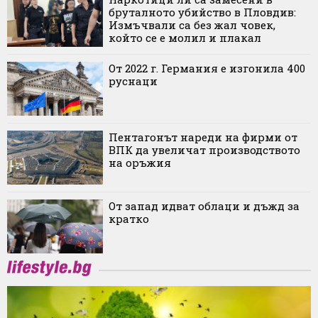
бруталното убийство в Пловдив:
Измъчвали са без жал човек,
който се е молил и плакал
От 2022 г. Германия е изгонила 400
руснаци
Пентагонът нареди на фирми от
ВПК да увеличат производството
на оръжия
От запад идват облаци и дъжд за
кратко