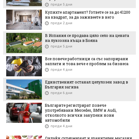
преди 5 дни
Купихте апартамент? Гответе се за до €1200
на квадрат, за да заживеете в него
преди 2 дни
В Испания се продава цяло село на цената
на луксозна къща в Бояна
преди 5 дни
Все повече работници са със запорирани
заплати и това вече е проблем за бизнеса
преди 4 дни
Единственият останал целулозен завод в
България загива
преди 6 дни
Българите регистрират повече
употребявани Mercedes, BMW и Audi,
отколкото всички закупени нови
автомобили
преди 4 дни
Онлайн супермаркет и хранителен магазин