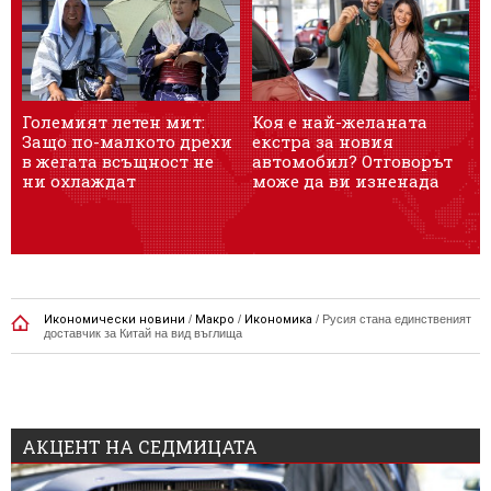
Големият летен мит:
Коя е най-желаната
Л
Защо по-малкото дрехи
екстра за новия
е
в жегата всъщност не
автомобил? Отговорът
с
ни охлаждат
може да ви изненада
ж
Икономически новини
/
Макро
/
Икономика
/
Русия стана единственият
доставчик за Китай на вид въглища
АКЦЕНТ НА СЕДМИЦАТА