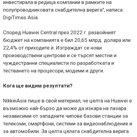
инвестирала в редица компании в рамките на
полупроводниковата снабдителна верига", написа
DigiTimes Asia.
Според Huawei Central през 2022 г. развойният
бюджет на компанията е бил 20,65 млрд. долара или
22,4% от приходите ѝ. Изграждат се нови
производствени центрове и се търсят местни и
чуждестранни специалисти по разработката и
тестването на процесори, модеми и други.
Кога ще видим резултати?
NikkeiAsia пише в свой материал, че целта на Huawei е
възможно най-бързо да може да изкара на пазара
независими от западните чипове базови станции за
телекоми, смартфони, системи за видеонаблюдение и
за автомобили. За целта цялата снабдителна верига