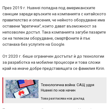
През 2019 г. Huawei попадна под американските
санкции заради връзките на компанията с китайското
правителство и опасения, че нейното оборудване има
оставени "вратички", които дават възможност за
непозволен достъп. Така компанията загуби пазарите
си на телеком оборудване, смартфоните ѝ пък
останаха без услугите на Google.
От 2020 г. беше ограничен достъпът ѝ до технологии
за разработка на мобилни процесори и това сложи
край на иначе добре представящата се фамилия Kirin.
Технологична война: САЩ удря
Huawei по нов начин
Това разгласява нов доклад