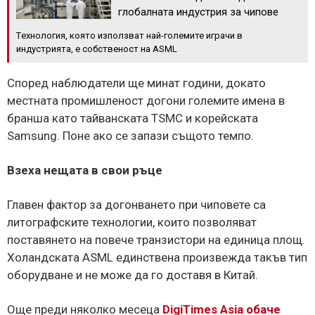
глобалната индустрия за чипове
Tехнология, която използват най-големите играчи в
индустрията, е собственост на ASML
Според наблюдатели ще минат години, докато
местната промишленост догони големите имена в
бранша като тайванската TSMC и корейската
Samsung. Поне ако се запази същото темпо.
Взеха нещата в свои ръце
Главен фактор за догонването при чиповете са
литографските технологии, които позволяват
поставянето на повече транзистори на единица площ.
Холандската ASML единствена произвежда такъв тип
оборудване и не може да го доставя в Китай.
Още преди няколко месеца
DigiTimes Asia обаче