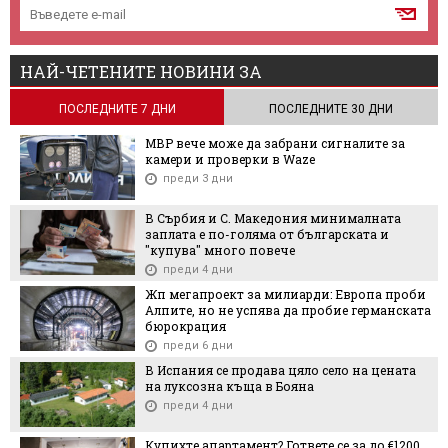
НАЙ-ЧЕТЕНИТЕ НОВИНИ ЗА
ПОСЛЕДНИТЕ 7 ДНИ
ПОСЛЕДНИТЕ 30 ДНИ
МВР вече може да забрани сигналите за
камери и проверки в Waze
преди 3 дни
В Сърбия и С. Македония минималната
заплата е по-голяма от българската и
"купува" много повече
преди 4 дни
Жп мегапроект за милиарди: Европа проби
Алпите, но не успява да пробие германската
бюрокрация
преди 6 дни
В Испания се продава цяло село на цената
на луксозна къща в Бояна
преди 4 дни
Купихте апартамент? Гответе се за до €1200