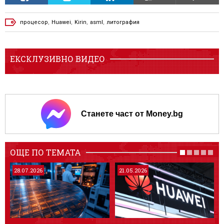
процесор
,
Huawei
,
Kirin
,
asml
,
литография
ЕКСКЛУЗИВНО ВИДЕО
Станете част от Money.bg
ОЩЕ ПО ТЕМАТА
28.07.2026
21.05.2026