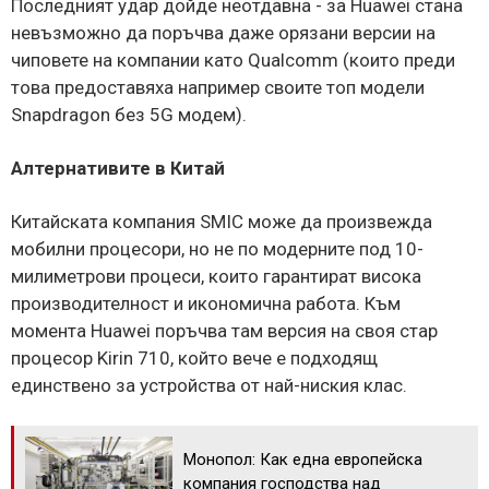
Последният удар дойде неотдавна - за Huawei стана
невъзможно да поръчва даже орязани версии на
чиповете на компании като Qualcomm (които преди
това предоставяха например своите топ модели
Snapdragon без 5G модем).
Алтернативите в Китай
Китайската компания SMIC може да произвежда
мобилни процесори, но не по модерните под 10-
милиметрови процеси, които гарантират висока
производителност и икономична работа. Към
момента Huawei поръчва там версия на своя стар
процесор Kirin 710, който вече е подходящ
единствено за устройства от най-ниския клас.
Монопол: Как една европейска
компания господства над