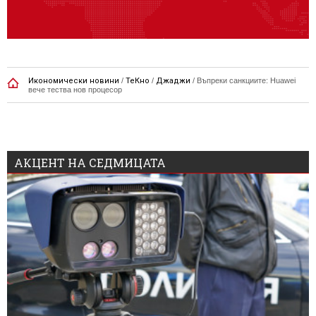
Икономически новини
/
ТеКно
/
Джаджи
/
Въпреки санкциите: Huawei
вече тества нов процесор
АКЦЕНТ НА СЕДМИЦАТА