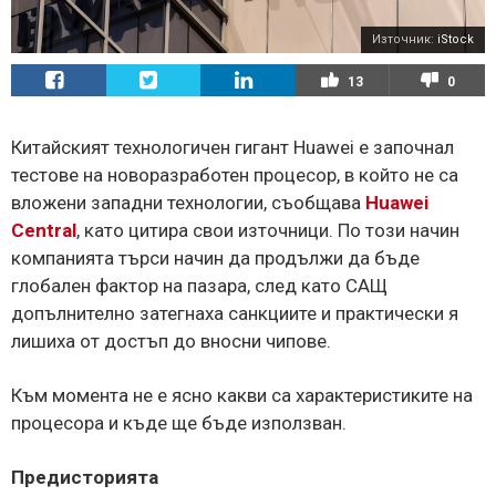
Източник:
iStock
13
0
Китайският технологичен гигант Huawei е започнал
тестове на новоразработен процесор, в който не са
вложени западни технологии, съобщава
Huawei
Central
, като цитира свои източници. По този начин
компанията търси начин да продължи да бъде
глобален фактор на пазара, след като САЩ
допълнително затегнаха санкциите и практически я
лишиха от достъп до вносни чипове.
Към момента не е ясно какви са характеристиките на
процесора и къде ще бъде използван.
Предисторията