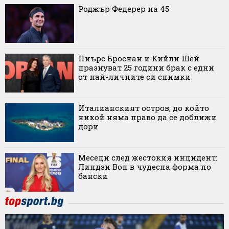
Роджър Федерер на 45
Пиърс Броснан и Кийли Шей
празнуват 25 години брак с едни
от най-личните си снимки
Италианският остров, до който
никой няма право да се доближи
дори
Месеци след жестокия инцидент:
Линдзи Вон в чудесна форма по
бански