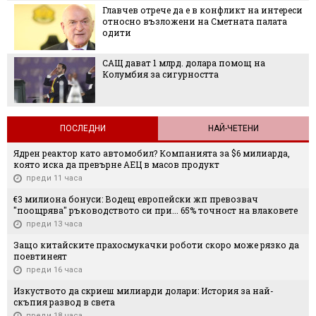
Главчев отрече да е в конфликт на интереси
относно възложени на Сметната палата
одити
САЩ дават 1 млрд. долара помощ на
Колумбия за сигурността
ПОСЛЕДНИ
НАЙ-ЧЕТЕНИ
Ядрен реактор като автомобил? Компанията за $6 милиарда,
която иска да превърне АЕЦ в масов продукт
преди 11 часа
€3 милиона бонуси: Водещ европейски жп превозвач
"поощрява" ръководството си при... 65% точност на влаковете
преди 13 часа
Защо китайските прахосмукачки роботи скоро може рязко да
поевтинеят
преди 16 часа
Изкуството да скриеш милиарди долари: История за най-
скъпия развод в света
преди 18 часа