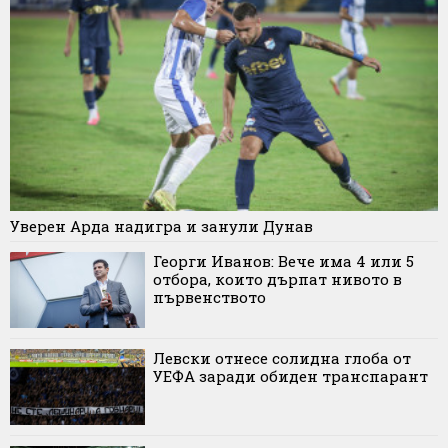
Уверен Арда надигра и занули Дунав
Георги Иванов: Вече има 4 или 5
отбора, които дърпат нивото в
първенството
Левски отнесе солидна глоба от
УЕФА заради обиден транспарант