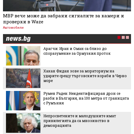
МВР вече може да забрани сигналите за камери и
проверки в Waze
Автомобили
Арагчи: Иран и Оман са близо до
споразумение за Ормузкия проток
Хакан Фидан зове за мораториум на
ударите срещу търговските кораби в Черно
море
Румен Радев: Неидентифициран дрон се
разби в България, на 100 метра от границата
с Румъния
Непросветените и малодушните имат
привилегията да са мнозинство в
демокрацията