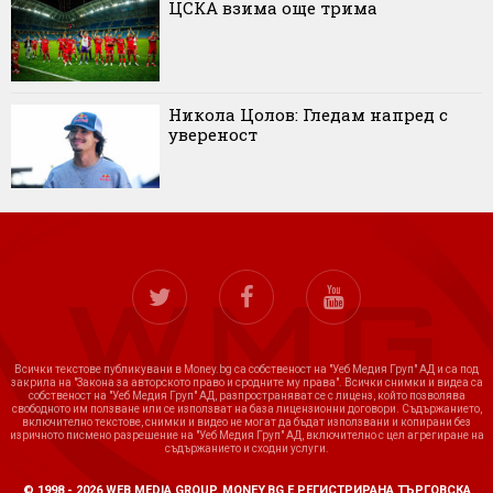
ЦСКА взима още трима
Никола Цолов: Гледам напред с
увереност
Всички текстове публикувани в Money.bg са собственост на "Уеб Медия Груп" АД и са под
закрила на "Закона за авторското право и сродните му права". Всички снимки и видеа са
собственост на "Уеб Медия Груп" АД, разпространяват се с лиценз, който позволява
свободното им ползване или се използват на база лицензионни договори. Съдържанието,
включително текстове, снимки и видео не могат да бъдат използвани и копирани без
изричното писмено разрешение на "Уеб Медия Груп" АД, включително с цел агрегиране на
съдържанието и сходни услуги.
© 1998 - 2026 WEB MEDIA GROUP. MONEY.BG Е РЕГИСТРИРАНА ТЪРГОВСКА