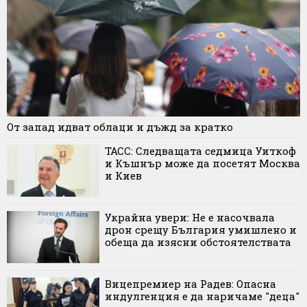
От запад идват облаци и дъжд за кратко
ТАСС: Следващата седмица Уиткоф
и Къшнър може да посетят Москва
и Киев
Украйна увери: Не е насочвала
дрон срещу България умишлено и
обеща да изясни обстоятелствата
Вицепремиер на Радев: Опасна
индулгенция е да наричаме "деца"