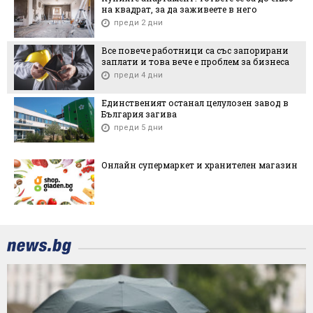
на квадрат, за да заживеете в него
преди 2 дни
Все повече работници са със запорирани
заплати и това вече е проблем за бизнеса
преди 4 дни
Единственият останал целулозен завод в
България загива
преди 5 дни
Онлайн супермаркет и хранителен магазин