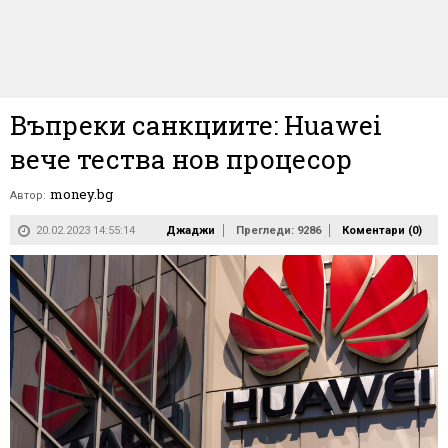
Въпреки санкциите: Huawei
вече тества нов процесор
money.bg
Автор:
20.02.2023 14:55:14
Джаджи
Прегледи: 9286
Коментари (
0
)