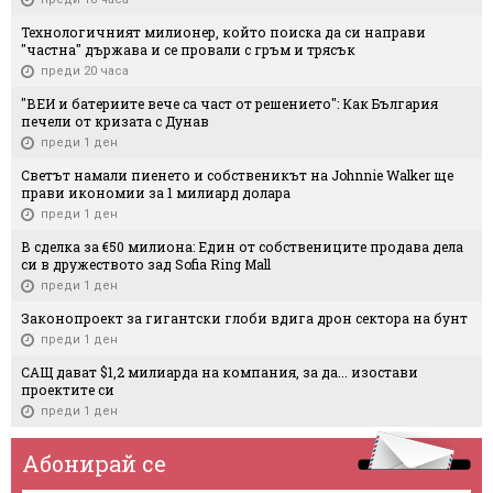
Технологичният милионер, който поиска да си направи
"частна" държава и се провали с гръм и трясък
преди 20 часа
"ВЕИ и батериите вече са част от решението": Как България
печели от кризата с Дунав
преди 1 ден
Светът намали пиенето и собственикът на Johnnie Walker ще
прави икономии за 1 милиард долара
преди 1 ден
В сделка за €50 милиона: Един от собствениците продава дела
си в дружеството зад Sofia Ring Mall
преди 1 ден
Законопроект за гигантски глоби вдига дрон сектора на бунт
преди 1 ден
САЩ дават $1,2 милиарда на компания, за да... изостави
проектите си
преди 1 ден
Абонирай се