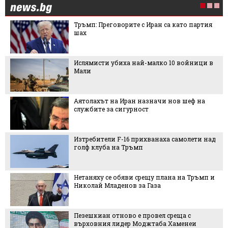
Тръмп: Преговорите с Иран са като партия
шах
Ислямисти убиха най-малко 10 войници в
Мали
Аятолахът на Иран назначи нов шеф на
службите за сигурност
Изтребители F-16 прихванаха самолети над
голф клуба на Тръмп
Нетаняху се обяви срещу плана на Тръмп и
Николай Младенов за Газа
Пезешкиан отново е провел среща с
върховния лидер Моджтаба Хаменеи