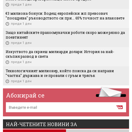
преди 1 ден
€3 милиона бонуси: Водещ европейски жп превозвач
"поощрява" ръководството си при... 65% точност на влаковете
преди 1 ден
Защо китайските прахосмукачки роботи скоро може рязко да
поевтинеят
преди 1 ден
Изкуството да скриеш милиарди долари: История за най-
скъпия развод в света
преди 1 ден
Технологичният милионер, който поиска да си направи
"частна" държава и се провали с гръм и трясък
преди 1 ден
Абонирай се
НАЙ-ЧЕТЕНИТЕ НОВИНИ ЗА