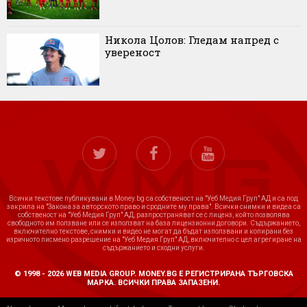
Никола Цолов: Гледам напред с
увереност
Всички текстове публикувани в Money.bg са собственост на "Уеб Медия Груп" АД и са под
закрила на "Закона за авторското право и сродните му права". Всички снимки и видеа са
собственост на "Уеб Медия Груп" АД, разпространяват се с лиценз, който позволява
свободното им ползване или се използват на база лицензионни договори. Съдържанието,
включително текстове, снимки и видео не могат да бъдат използвани и копирани без
изричното писмено разрешение на "Уеб Медия Груп" АД, включително с цел агрегиране на
съдържанието и сходни услуги.
© 1998 - 2026 WEB MEDIA GROUP. MONEY.BG Е РЕГИСТРИРАНА ТЪРГОВСКА
МАРКА. ВСИЧКИ ПРАВА ЗАПАЗЕНИ.