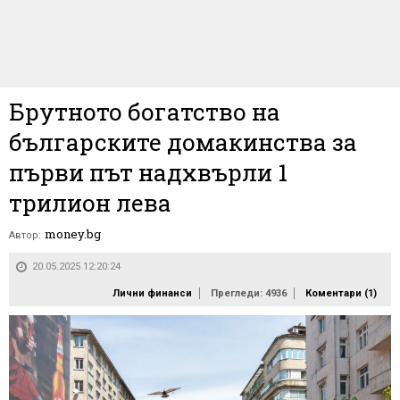
Брутното богатство на
българските домакинства за
първи път надхвърли 1
трилион лева
money.bg
Автор:
20.05.2025 12:20:24
Лични финанси
Прегледи: 4936
Коментари (
1
)