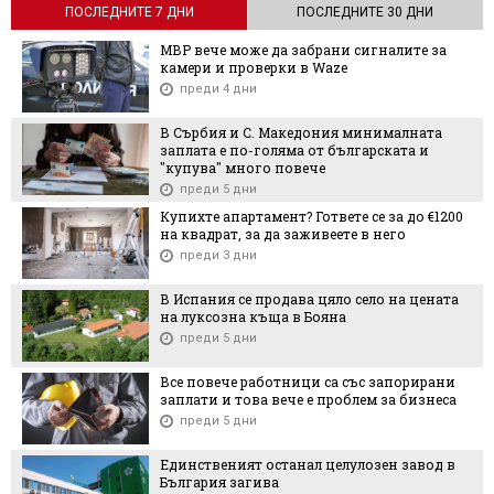
ПОСЛЕДНИТЕ 7 ДНИ
ПОСЛЕДНИТЕ 30 ДНИ
МВР вече може да забрани сигналите за
камери и проверки в Waze
преди 4 дни
В Сърбия и С. Македония минималната
заплата е по-голяма от българската и
"купува" много повече
преди 5 дни
Купихте апартамент? Гответе се за до €1200
на квадрат, за да заживеете в него
преди 3 дни
В Испания се продава цяло село на цената
на луксозна къща в Бояна
преди 5 дни
Все повече работници са със запорирани
заплати и това вече е проблем за бизнеса
преди 5 дни
Единственият останал целулозен завод в
България загива