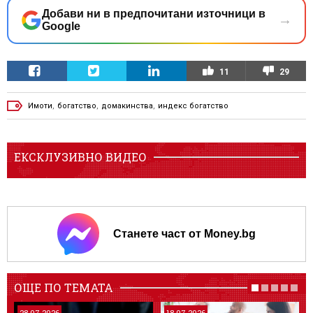
Добави ни в предпочитани източници в
→
Google
11
29
Имоти
,
богатство
,
домакинства
,
индекс богатство
ЕКСКЛУЗИВНО ВИДЕО
Станете част от Money.bg
ОЩЕ ПО ТЕМАТА
28.07.2026
18.07.2026