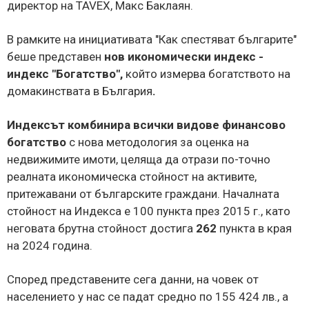
директор на TAVEX, Макс Баклаян.
В рамките на инициативата "Как спестяват българите"
беше
представен
нов икономически индекс -
индекс
"
Богатство
"
,
който измерва богатството на
домакинствата в България
.
Индексът комбинира всички видове финансово
богатство
с нова методология за оценка на
недвижимите имоти, целяща да отрази по-точно
реалната икономическа стойност на активите,
притежавани от българските граждани. Началната
стойност на Индекса е 100 пункта през 2015 г., като
неговата брутна стойност достига
262
пункта в края
на 2024 година.
Според представените сега данни, на човек от
населението у нас се падат средно по 155 424 лв., а