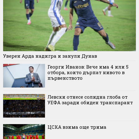
Уверен Арда надигра и занули Дунав
Георги Иванов: Вече има 4 или 5
отбора, които дърпат нивото в
първенството
Левски отнесе солидна глоба от
УЕФА заради обиден транспарант
ЦСКА взима още трима