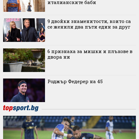
италианските баби
9 двойки знаменитости, които са
се женили два пъти един за друг
6 признака за мишки и плъхове в
двора ни
Роджър Федерер на 45