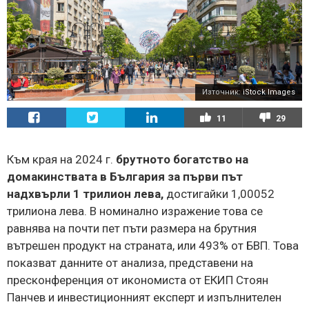
Източник:
iStock Images
11
29
Към края на 2024 г.
брутното богатство на
домакинствата в България за първи път
надхвърли 1 трилион лева,
достигайки 1,00052
трилиона лева. В номинално изражение това се
равнява на почти пет пъти размера на брутния
вътрешен продукт на страната, или 493% от БВП. Това
показват данните от анализа, представени на
пресконференция от икономиста от ЕКИП Стоян
Панчев и инвестиционният експерт и изпълнителен