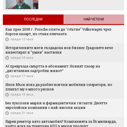
ПОСЛЕДНИ
НАЙ-ЧЕТЕНИ
Как през 2008 г. Porsche опита да "глътне" Volkswagen чрез
борсов хазарт, но стана плячката
преди 12 часа
Историческите жеги създадоха нов бизнес: Градовете вече
инвестират в "умни" настилки
преди 14 часа
AI превръща смъртта в абонамент: Новият пазар на
„дигиталния задгробен живот“
преди 17 часа
Илон Мъск иска да разбие всички мобилни оператори, но
планът му е много рисков
преди 19 часа
Без луксозни марки и фармацевтични гиганти: Десетте
европейски компании с най-високи акции
преди 21 часа
Ядрен реактор като автомобил? Компанията за $6 милиарда,
която иска да превърне АЕЦ в масов продукт