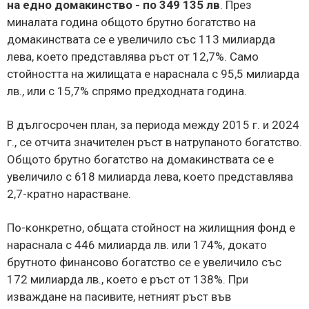
на едно домакинство - по 349 135 лв
. През
миналата година общото брутно богатство на
домакинствата се е увеличило със 113 милиарда
лева, което представлява ръст от 12,7%. Само
стойността на жилищата е нараснала с 95,5 милиарда
лв., или с 15,7% спрямо предходната година.
В дългосрочен план, за периода между 2015 г. и 2024
г., се отчита значителен ръст в натрупаното богатство.
Общото брутно богатство на домакинствата се е
увеличило с 618 милиарда лева, което представлява
2,7-кратно нарастване.
По-конкретно, общата стойност на жилищния фонд е
нараснала с 446 милиарда лв. или 174%, докато
брутното финансово богатство се е увеличило със
172 милиарда лв., което е ръст от 138%. При
изваждане на пасивите, нетният ръст във