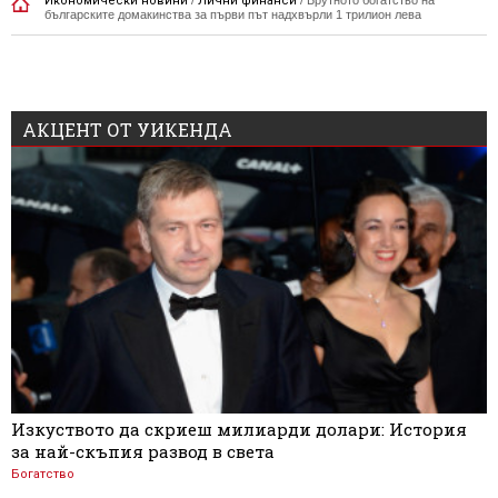
Икономически новини
Лични финанси
българските домакинства за първи път надхвърли 1 трилион лева
АКЦЕНТ ОТ УИКЕНДА
Изкуството да скриеш милиарди долари: История
за най-скъпия развод в света
Богатство