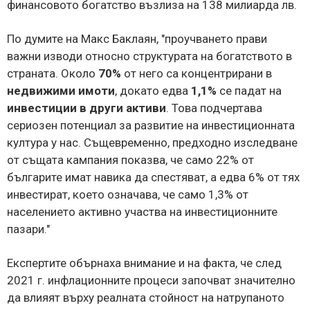
финансовото богатство възлиза на 138 милиарда лв.
По думите на Макс Баклаян, "проучването прави
важни изводи относно структурата на богатството в
страната. Около
70%
от него са концентрирани в
недвижими имоти
, докато едва
1,1%
се падат на
инвестиции в други активи
. Това подчертава
сериозен потенциал за развитие на инвестиционната
култура у нас. Същевременно, предходно изследване
от същата кампания показва, че само 22% от
българите имат навика да спестяват, а едва 6% от тях
инвестират, което означава, че само 1,3% от
населението активно участва на инвестиционните
пазари."
Експертите обърнаха внимание и на факта, че след
2021 г. инфлационните процеси започват значително
да влияят върху реалната стойност на натрупаното