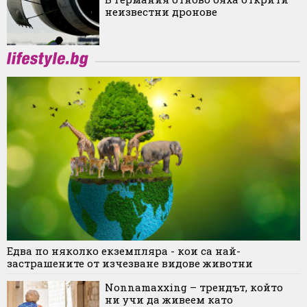
неизвестни дронове
Едва по няколко екземпляра - кои са най-
застрашените от изчезване видове животни
Nonnamaxxing – трендът, който
ни учи да живеем като