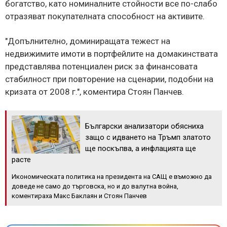
богатство, като номиналните стойности все по-слабо
отразяват покупателната способност на активите.
"Допълнително, доминиращата тежест на
недвижимите имоти в портфейлите на домакинствата
представлява потенциален риск за финансовата
стабилност при повторение на сценарии, подобни на
кризата от 2008 г.", коментира Стоян Панчев.
Български анализатори обясниха
защо с идването на Тръмп златото
ще поскъпва, а инфлацията ще
расте
Икономическата политика на президента на САЩ е въможно да
доведе не само до търговска, но и до валутна война,
коментираха Макс Баклаян и Стоян Панчев