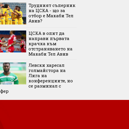
Трудният съперник
на ЦСКА - що за
отбор е Макаби Тел
Авив?
ЦСКА в опит да
направи първата
крачка към
отстраняването на
Макаби Тел Авив
Левски харесал
голмайстора на
Лига на
конференциите, но
се разминал с
сфер