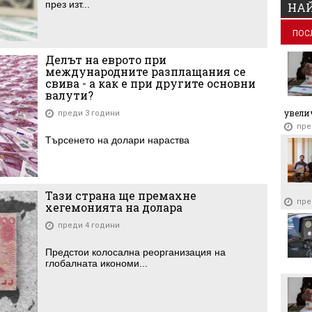
през изт...
НАЙ
ПОС
Делът на еврото при
международните разплащания се
свива - а как е при другите основни
валути?
увелич
преди 3 години
пре
Търсенето на долари нараства
Тази страна ще премахне
пре
хегемонията на долара
преди 4 години
Предстои колосална реорганизация на
глобалната икономи...