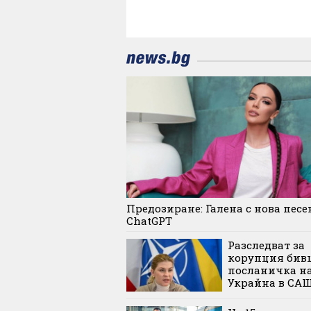
Предозиране: Галена с нова песе
ChatGPT
Разследват за
корупция бив
посланичка н
Украйна в СА