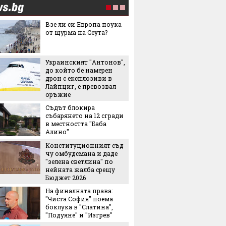
Взе ли си Европа поука
Мартин
от щурма на Сеута?
българ
Halfbik
сме на 
тясна 
Украинският "Антонов",
конкуренция"
до който бе намерен
"Желира
дрон с експлозиви в
тенден
Лайпциг, е превозвал
превзе
оръжие
аксесо
Съдът блокира
събарянето на 12 сгради
Това л
в местността "Баба
начин 
Алино"
цареви
Конституционният съд
чу омбудсмана и даде
След и
"зелена светлина" по
Кънчев
нейната жалба срещу
обвиня
Бюджет 2026
най-лес
грешни
На финалната права:
"Чиста София" поема
Испанс
боклука в "Слатина",
престо
"Подуяне" и "Изгрев"
принце
каквато