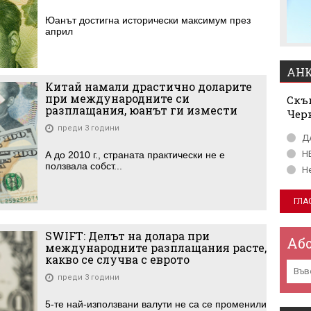
Юанът достигна исторически максимум през
април
АНК
Китай намали драстично доларите
при международните си
Скъп
разплащания, юанът ги измести
Чер
преди 3 години
Д
Н
А до 2010 г., страната практически не е
ползвала собст...
Н
SWIFT: Делът на долара при
Аб
международните разплащания расте,
какво се случва с еврото
преди 3 години
5-те най-използвани валути не са се променили