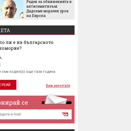
Радев за обвиненията в
виждал
антисемитизъм:
Колко 
Дадохме морален урок
ни мож
на Европа
носене
ЕТА
о ли е на българското
номорие?
А
Е
е съм ходил(а) още тази година
Виж резултати
онирай се