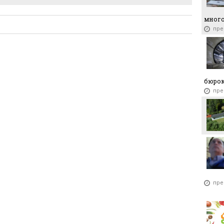
много
пре
бюро
пре
пре