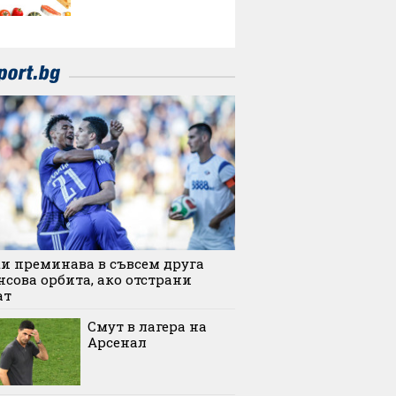
и преминава в съвсем друга
сова орбита, ако отстрани
ат
Смут в лагера на
Арсенал