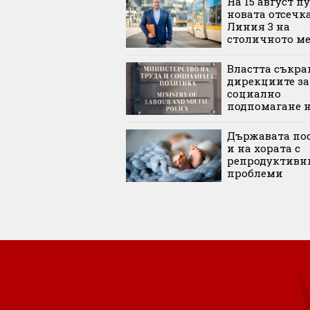
На 15 август п
новата отсечка
Линия 3 на
столичното м
Властта съкра
дирекциите за
социално
подпомагане н
Държавата по
и на хората с
репродуктивн
проблеми