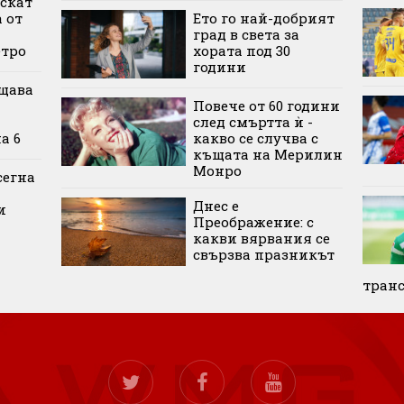
ускат
 от
Ето го най-добрият
град в света за
етро
хората под 30
години
щава
Повече от 60 години
след смъртта ѝ -
а 6
какво се случва с
къщата на Мерилин
Монро
сегна
Днес е
и
Преображение: с
какви вярвания се
свързва празникът
тран