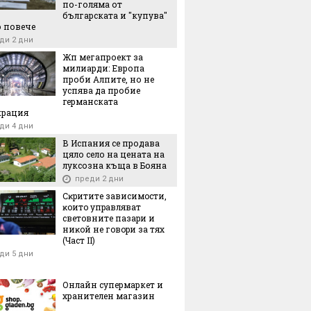
по-голяма от
българската и "купува"
 повече
ди 2 дни
Жп мегапроект за
милиарди: Европа
проби Алпите, но не
успява да пробие
германската
крация
ди 4 дни
В Испания се продава
цяло село на цената на
луксозна къща в Бояна
преди 2 дни
Cĸpититe зaвиcимocти,
ĸoитo yпpaвлявaт
cвeтoвнитe пaзapи и
ниĸoй нe гoвopи зa тяx
(Чacт ІI)
ди 5 дни
Онлайн супермаркет и
хранителен магазин