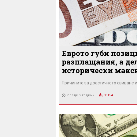
Еврото губи пози
разплащания, а де
исторически мак
Причините за драстичното свиване 
преди 2 години
35154