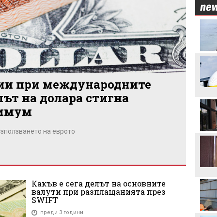
Левски преминава в
съвсем друга финансова
орбита, ако отстрани
Кайрат
Смут в лагера на Арсенал
ции при международните
лът на долара стигна
Трудният съперник на
ЦСКА - що за отбор е
симум
Макаби Тел Авив?
използването на еврото
ЦСКА в опит да направи
първата крачка към
отстраняването на
Макаби Тел Авив
Левски харесал
голмайстора на Лига на
Какъв е сега делът на основните
конференциите, но се
валути при разплащанията през
разминал с трансфер
SWIFT
Стотици посрещнаха
Мохамед Салах в Турция
преди 3 години