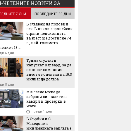
-ЧЕТЕНИТЕ НОВИНИ ЗА
ЛЕДНИТЕ 7 ДНИ
ПОСЛЕДНИТЕ 30 ДНИ
В следващия половин
век: В някои европейски
страни пенсионната
възраст ще достигне 74
г., най-голямото
ение е 13 г.
ди 6 дни
Трима студенти
напускат Харвард, за да
основат компания -
днес тя е оценена на 10,3
милиарда долара
ди 5 дни
МВР вече може да
забрани сигналите за
камери и проверки в
Waze
преди 1 ден
В Сърбия и С.
Македония
минималната заплата е