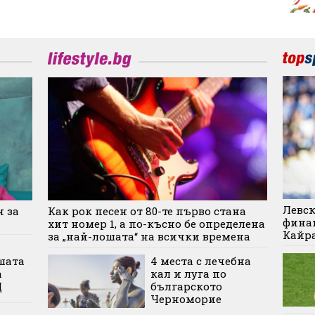
Левск
н за
Как рок песен от 80-те първо стана
финан
хит номер 1, а по-късно бе определена
Кайр
за „най-лошата“ на всички времена
шата
4 места с лечебна
а
кал и луга по
Щ
българското
Черноморие