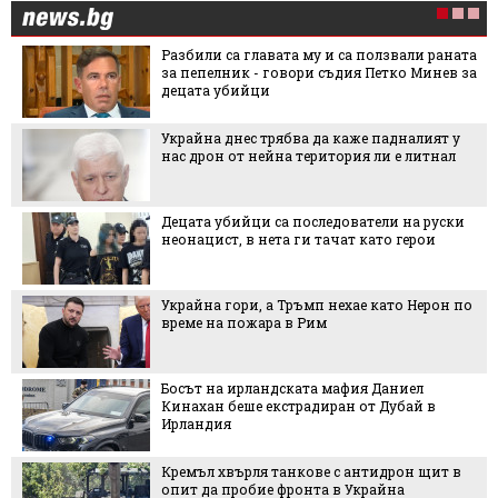
Разбили са главата му и са ползвали раната
за пепелник - говори съдия Петко Минев за
децата убийци
Украйна днес трябва да каже падналият у
нас дрон от нейна територия ли е литнал
Децата убийци са последователи на руски
неонацист, в нета ги тачат като герои
Украйна гори, а Тръмп нехае като Нерон по
време на пожара в Рим
Босът на ирландската мафия Даниел
Кинахан беше екстрадиран от Дубай в
Ирландия
Кремъл хвърля танкове с антидрон щит в
опит да пробие фронта в Украйна