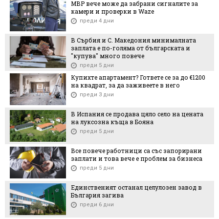
МВР вече може да забрани сигналите за
камери и проверки в Waze
преди 4 дни
В Сърбия и С. Македония минималната
заплата е по-голяма от българската и
"купува" много повече
преди 5 дни
Купихте апартамент? Гответе се за до €1200
на квадрат, за да заживеете в него
преди 3 дни
В Испания се продава цяло село на цената
на луксозна къща в Бояна
преди 5 дни
Все повече работници са със запорирани
заплати и това вече е проблем за бизнеса
преди 5 дни
Единственият останал целулозен завод в
България загива
преди 6 дни