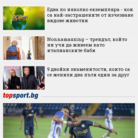
Едва по няколко екземпляра - кои
са най-застрашените от изчезване
видове животни
Nonnamaxxing – трендът, който
ни учи да живеем като
италианските баби
9 двойки знаменитости, които са
се женили два пъти един за друг