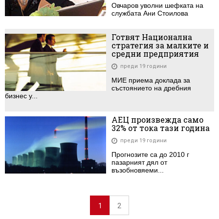
Овчаров уволни шефката на
службата Ани Стоилова
Готвят Национална
стратегия за малките и
средни предприятия
преди 19 години
МИЕ приема доклада за
състоянието на дребния
бизнес у...
АЕЦ произвежда само
32% от тока тази година
преди 19 години
Прогнозите са до 2010 г
пазарният дял от
възобновяеми...
1
2