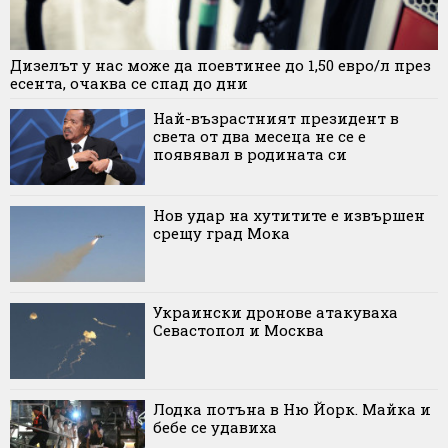
Дизелът у нас може да поевтинее до 1,50 евро/л през
есента, очаква се спад до дни
Най-възрастният президент в
света от два месеца не се е
появявал в родината си
Нов удар на хутитите е извършен
срещу град Мока
Украински дронове атакуваха
Севастопол и Москва
Лодка потъна в Ню Йорк. Майка и
бебе се удавиха