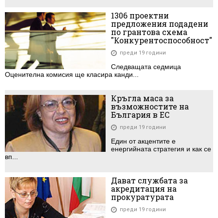
1306 проектни
предложения подадени
по грантова схема
"Конкурентоспособност"
преди 19 години
Следващата седмица
Оценителна комисия ще класира канди...
Кръгла маса за
възможностите на
България в ЕС
преди 19 години
Един от акцентите е
енергийната стратегия и как се
вп...
Дават службата за
акредитация на
прокуратурата
преди 19 години