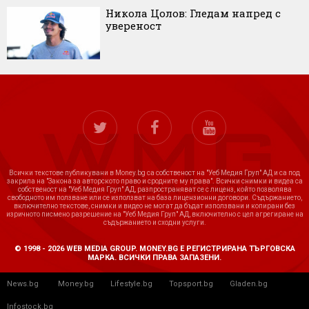
Никола Цолов: Гледам напред с
увереност
Всички текстове публикувани в Money.bg са собственост на "Уеб Медия Груп" АД и са под
закрила на "Закона за авторското право и сродните му права". Всички снимки и видеа са
собственост на "Уеб Медия Груп" АД, разпространяват се с лиценз, който позволява
свободното им ползване или се използват на база лицензионни договори. Съдържанието,
включително текстове, снимки и видео не могат да бъдат използвани и копирани без
изричното писмено разрешение на "Уеб Медия Груп" АД, включително с цел агрегиране на
съдържанието и сходни услуги.
© 1998 - 2026 WEB MEDIA GROUP. MONEY.BG Е РЕГИСТРИРАНА ТЪРГОВСКА
МАРКА. ВСИЧКИ ПРАВА ЗАПАЗЕНИ.
News.bg
Money.bg
Lifestyle.bg
Topsport.bg
Gladen.bg
Infostock.bg