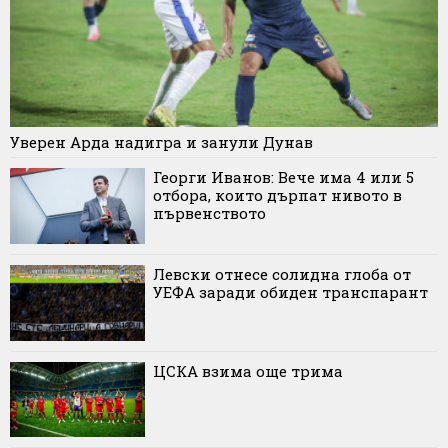
Уверен Арда надигра и занули Дунав
Георги Иванов: Вече има 4 или 5
отбора, които дърпат нивото в
първенството
Левски отнесе солидна глоба от
УЕФА заради обиден транспарант
ЦСКА взима още трима