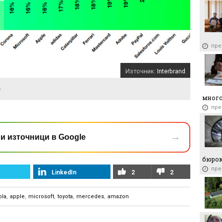
След 
голе
оферт
пр
пре
Източник:
Interbrand
е
много
пре
→
и източници в Google
бюро
пре
LinkedIn
2
2
ola
,
apple
,
microsoft
,
toyota
,
mercedes
,
amazon