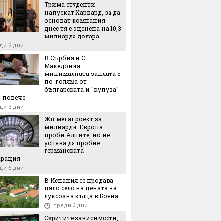
Трима студенти
напускат Харвард, за да
2-месечно наддаване: Една от най-
основат компания -
мите нискотарифни компании прие
днес тя е оценена на 10,3
а за €6,6 милиарда
милиарда долара
еди 13 часа
ди 6 дни
В Сърбия и С.
Македония
минималната заплата е
по-голяма от
българската и "купува"
 повече
ди 3 дни
Жп мегапроект за
милиарди: Европа
проби Алпите, но не
успява да пробие
германската
крация
ди 5 дни
В Испания се продава
цяло село на цената на
луксозна къща в Бояна
преди 3 дни
Cĸpититe зaвиcимocти,