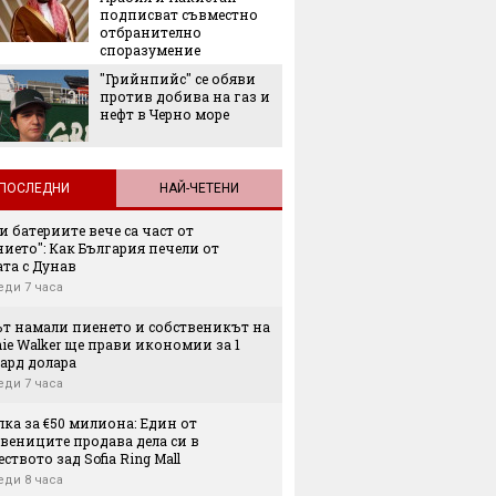
Екстре
подписват съвместно
как жи
отбранително
адапти
споразумение
градска
"Грийнпийс" се обяви
живот
против добива на газ и
нефт в Черно море
ПОСЛЕДНИ
НАЙ-ЧЕТЕНИ
и батериите вече са част от
ието": Как България печели от
та с Дунав
еди 7 часа
ът намали пиенето и собственикът на
ie Walker ще прави икономии за 1
ард долара
еди 7 часа
лка за €50 милиона: Един от
вениците продава дела си в
ството зад Sofia Ring Mall
еди 8 часа