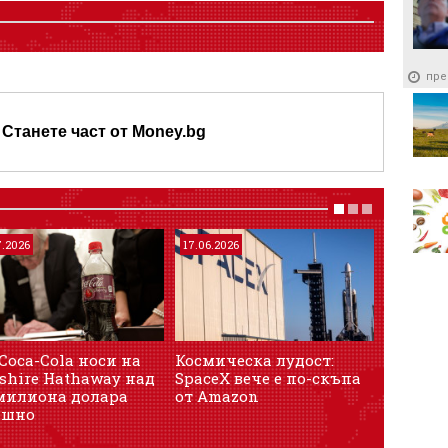
пре
Станете част от Money.bg
7.2026
17.06.2026
22.05.202
Coca-Cola носи на
Космическа лудост:
Британ
shire Hathaway над
SpaceX вече е по-скъпа
купува
 милиона долара
от Amazon
дистри
ишно
Mercede