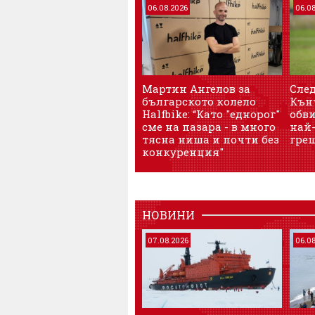
06.08.2026
06.0
Мартин Ангелов за
След
българското колело
Кънч
Halfbike: “Като "еднорог"
обв
сме на пазара - в много
най-
тясна ниша и почти без
гре
конкуренция"
НОВИНИ
07.08.2026
06.0