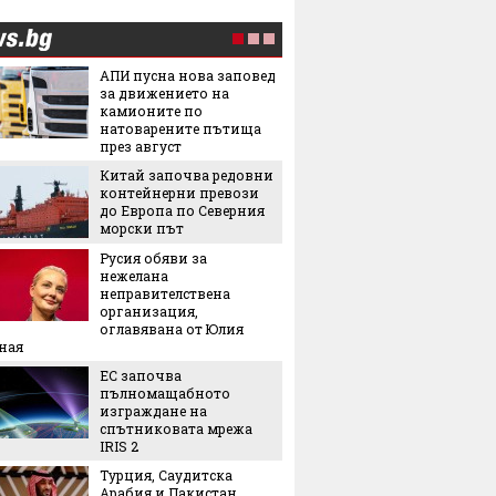
АПИ пусна нова заповед
Лятнат
за движението на
задълж
камионите по
със себ
натоварените пътища
през август
Легенда
Китай започва редовни
легенда
контейнерни превози
Matador
до Европа по Северния
наследс
морски път
Royal
Русия обяви за
Най-оч
нежелана
кинопр
неправителствена
организация,
оглавявана от Юлия
Ели Го
ная
на Янк
ЕС започва
5 нови
пълномащабното
седмиц
изграждане на
Защо ч
спътниковата мрежа
често 
IRIS 2
избор 
Турция, Саудитска
Арабия и Пакистан