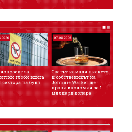
8.2026
07.08.2026
07.08.202
онопроект за
Светът намали пиенето
В сделк
нтски глоби вдига
и собственикът на
Един от
 сектора на бунт
Johnnie Walker ще
продава
прави икономии за 1
дружест
милиард долара
Ring Ma