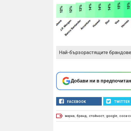
Най-бързорастящите брандов
Добави ни в предпочитан
FACEBOOK
TWITTER
марка
,
бранд
,
стойност
,
google
,
coca-c