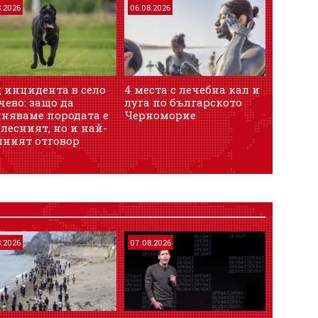
8.2026
06.08.2026
 инцидента в село
4 места с лечебна кал и
ево: защо да
луга по българското
иняваме породата е
Черноморие
лесният, но и най-
шният отговор
8.2026
07.08.2026