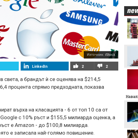
Никола Цолов: Гледам
напред с увереност
Манчестър Сити иска 80
милиона за Родри
Източник:
iStock
LinkedIn
2
2
Аржентина изрази
подкрепата си за Джани
Инфантино
в света, а брандът ѝ се оценява на $214,5
16,4 процента спрямо предходната, показва
Формула 1 планира
увеличена бройка на
Навал
спринтовите
състезания през 2027
рат върха на класацията - 6 от топ 10 са от
година
 Google с 10% ръст и $155,5 милиарда оценка, а
Леонардо Бонучи ще
бъде част от екипа на
ръст е Amazon - до $100,8 милиарда.
италианския
която е записала най-голямо повишение.
национален отбор