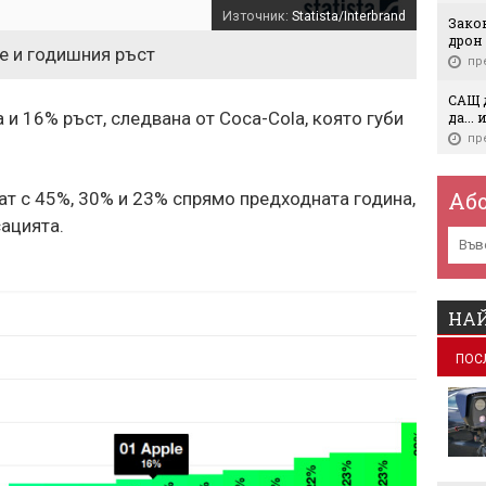
Източник:
Statista/Interbrand
Зако
дрон 
е и годишния ръст
пр
САЩ д
 и 16% ръст, следвана от Coca-Cola, която губи
да...
пр
Европ
отбр
Аб
астат с 45%, 30% и 23% спрямо предходната година,
пр
сацията.
Мили
жела
дека
пр
НАЙ
Бълг
ПОС
икон
безр
пр
Въпр
пови
пр