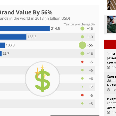
Левски отряза
Олимпиакос за Акрам
Бурас
"ВЕИ 
решен
криза
пр
Свет
Johnn
мили
пр
В сде
собст
друже
пр