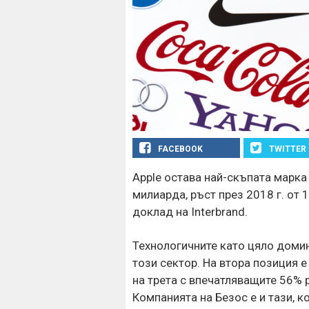
FACEBOOK
TWITTER
Apple остава най-скъпата марка 
милиарда, ръст през 2018 г. от 
доклад на Interbrand.
Технологичните като цяло домини
този сектор. На втора позиция е
на трета с впечатляващите 56% 
Компанията на Безос е и тази, 