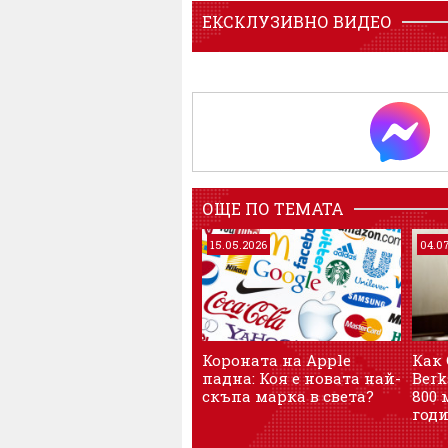
ЕКСКЛУЗИВНО ВИДЕО
ОЩЕ ПО ТЕМАТА
15.05.2026
04.0
Короната на Apple
Как 
падна: Коя е новата най-
Berk
скъпа марка в света?
800
год