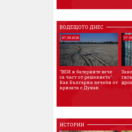
ВОДЕЩОТО ДНЕС
07.08.2026
07.0
"ВЕИ и батериите вече
Зак
са част от решението":
гига
Как България печели от
дрон
кризата с Дунав
ИСТОРИИ