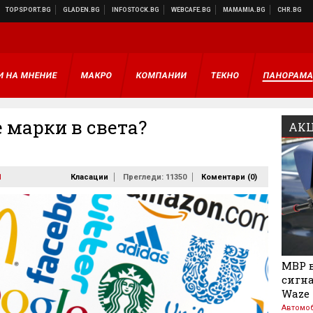
И НА МНЕНИЕ
МАКРО
КОМПАНИИ
ТЕКНО
ПАНОРАМ
 марки в света?
АКЦ
1
Класации
Прегледи: 11350
Коментари (
0
)
МВР в
сигна
Waze
Автомо