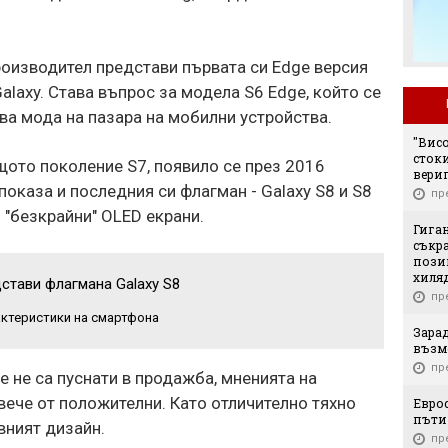
роизводител представи първата си Edge версия
alaxy. Става въпрос за модела S6 Edge, който се
ова мода на пазара на мобилни устройства.
"Вис
стоки
ото поколение S7, появило се през 2016
вери
показа и последния си флагман - Galaxy S8 и S8
пр
и "безкрайни" OLED екрани.
Гига
съкр
позиц
хиля
стави флагмана Galaxy S8
пр
актеристики на смартфона
Зарад
възм
пр
е не са пуснати в продажба, мненията на
овече от положителни. Като отличително тяхно
Еврос
пъти 
вният дизайн.
пр