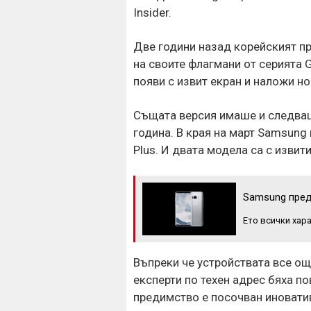
Insider.
Две години назад корейският п
на своите флагмани от серията G
появи с извит екран и наложи н
Същата версия имаше и следващ
година. В края на март Samsung 
Plus. И двата модела са с извит
Samsung пред
Ето всички хар
Въпреки че устройствата все ощ
експерти по техен адрес бяха п
предимство е посочван иновати