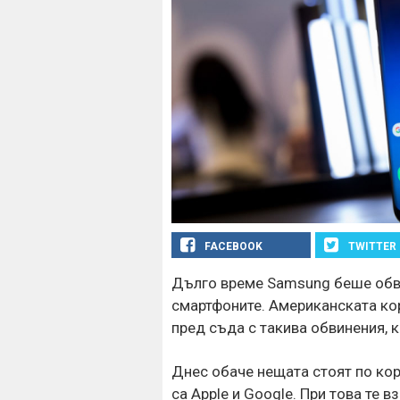
FACEBOOK
TWITTER
Дълго време Samsung беше обви
смартфоните. Американската ко
пред съда с такива обвинения, к
Днес обаче нещата стоят по коре
са Apple и Google. При това те 