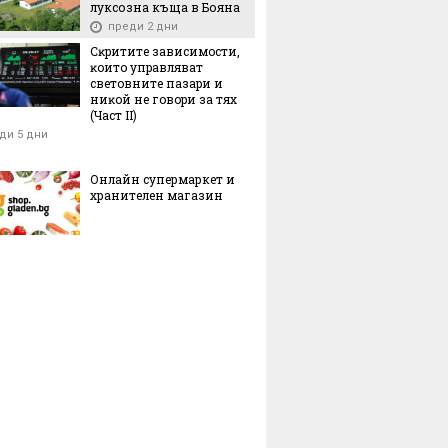
луксозна къща в Бояна
преди 2 дни
Cĸpититe зaвиcимocти,
ĸoитo yпpaвлявaт
cвeтoвнитe пaзapи и
ниĸoй нe гoвopи зa тяx
(Чacт ІI)
ди 5 дни
Онлайн супермаркет и
хранителен магазин