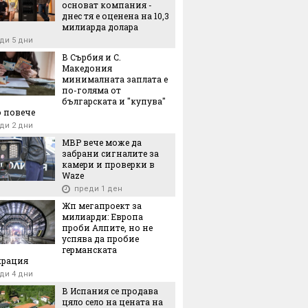
основат компания -
днес тя е оценена на 10,3
милиарда долара
ди 5 дни
В Сърбия и С.
Македония
минималната заплата е
по-голяма от
българската и "купува"
 повече
ди 2 дни
МВР вече може да
забрани сигналите за
камери и проверки в
Waze
преди 1 ден
Жп мегапроект за
милиарди: Европа
проби Алпите, но не
успява да пробие
германската
крация
ди 4 дни
В Испания се продава
цяло село на цената на