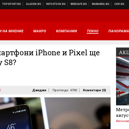
И НА МНЕНИЕ
МАКРО
КОМПАНИИ
ТЕКНО
ПАНОРАМ
артфони iPhone и Pixel ще
АКЦ
 S8?
1
Джаджи
Прегледи: 4700
Коментари (
0
)
Метро
авгус
Иконом