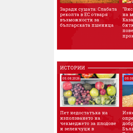
Заради сушата: Слабата
"Ви
реколта в ЕС отваря
на м
възможности за
Каз
българската пшеница
битк
пов
про
ИСТОРИИ
05.08.2026
05.0
Пет недостатъка на
Изн
използването на
опре
чекмеджето за плодове
доб
и зеленчуци в
Бъл