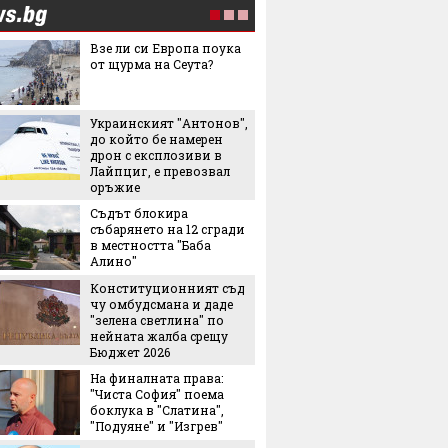
Взе ли си Европа поука
"Желира
от щурма на Сеута?
тенден
превзе
аксесо
Украинският "Антонов",
Това л
до който бе намерен
начин 
дрон с експлозиви в
цареви
Лайпциг, е превозвал
оръжие
След и
Съдът блокира
Кънчев
събарянето на 12 сгради
обвиня
в местността "Баба
най-лес
Алино"
грешни
Конституционният съд
Испанс
чу омбудсмана и даде
престо
"зелена светлина" по
принце
нейната жалба срещу
каквато
Бюджет 2026
виждал
На финалната права:
Колко 
"Чиста София" поема
ни мож
боклука в "Слатина",
носене
"Подуяне" и "Изгрев"