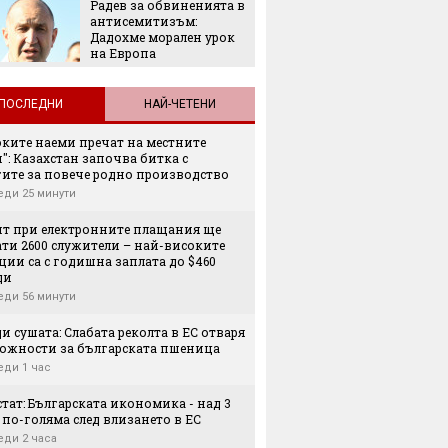
Радев за обвиненията в
"Играч
антисемитизъм:
Кристи
Дадохме морален урок
показа
на Европа
от авт
ПОСЛЕДНИ
НАЙ-ЧЕТЕНИ
оките наеми пречат на местните
": Казахстан започва битка с
гите за повече родно производство
еди 25 минути
нт при електронните плащания ще
ати 2600 служители – най-високите
ии са с годишна заплата до $460
ди
еди 56 минути
и сушата: Слабата реколта в ЕС отваря
ожности за българската пшеница
еди 1 час
тат: Българската икономика - над 3
по-голяма след влизането в ЕС
еди 2 часа