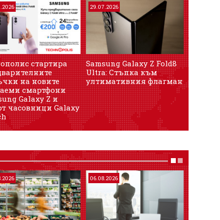
7.2026
29.07.2026
25.02.202
нополис стартира
Samsung Galaxy Z Fold8
Samsung
дварителните
Ultra: Стъпка към
серията
ъчки на новите
ултимативния флагман
за по-д
ваеми смартфони
по-доб
ung Galaxy Z и
тайни
рт часовници Galaxy
ch
8.2026
06.08.2026
06.08.202