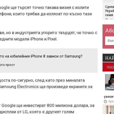
Сдел
oogle ще търсят точно такава визия с излити
Украй
тфони, които трябва да излязат по-късно тази
сами
пр
Ще зе
Аб
ве, но в индустрията упорито твърдят, че точно с
пр
дните модели iPhone и Pixel.
Метро
пр
то на юбилейния iPhone 8 зависи от Samsung?
Aurub
НАЙ
нас и
ого прост
пр
ПОС
ПроКр
Евро
оста по-сигурно, след като през миналата
собс
Samsung Electronics ще произведе екраните за
пр
увелич
Wizz 
трим
пре
 Google ще инвестират 800 милиона долара, за
пр
дисплеи от LG, която е другият голям