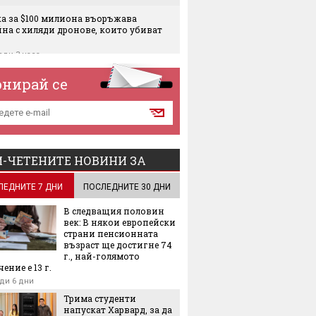
ка за $100 милиона въоръжава
на с хиляди дронове, които убиват
еди 3 часа
йне ли истинска дупка в хазната?
онирай се
еди 3 часа
то стига до "Левски Г" на 15 август
еди 4 часа
is с голям ръст на производството у
-ЧЕТЕНИТЕ НОВИНИ ЗА
 скок на печалбата
еди 5 часа
ЛЕДНИТЕ 7 ДНИ
ПОСЛЕДНИТЕ 30 ДНИ
едит Банк България, ЕБВР и
В следващия половин
пейският съюз стартират Академия за
век: В някои европейски
твеници на бизнес
страни пенсионната
еди 5 часа
възраст ще достигне 74
г., най-голямото
ение е 13 г.
Air с над 180 милиона евро загуба за
есечие
ди 6 дни
еди 5 часа
Трима студенти
напускат Харвард, за да