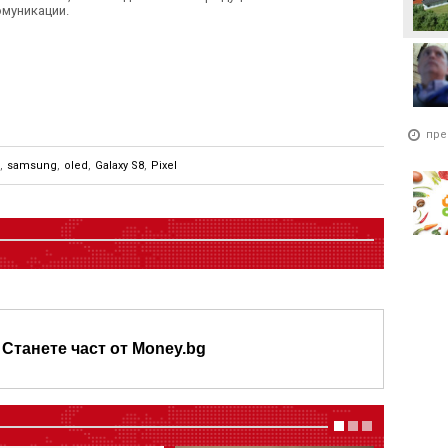
омуникации.
пре
,
samsung
,
oled
,
Galaxy S8
,
Pixel
Станете част от Money.bg