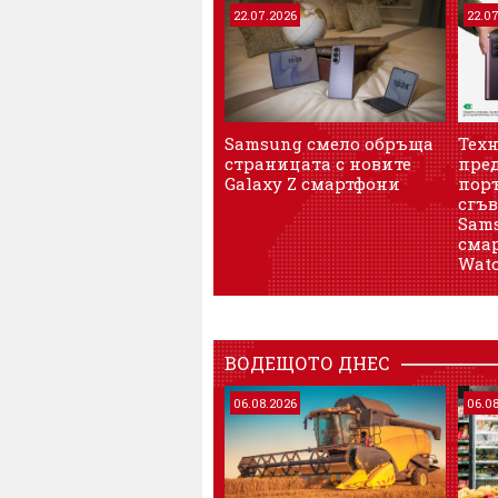
22.07.2026
22.0
Samsung смело обръща
Тех
страницата с новите
пре
Galaxy Z смартфони
пор
сгъ
Sams
сма
Wat
ВОДЕЩОТО ДНЕС
06.08.2026
06.0