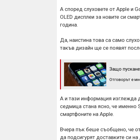
А според слуховете от Apple и G
OLED дисплеи за новите си смар
година.
Да, наистина това са само слухо
такъв дизайн ще се появят после
Защо пускане
Отговорът е мн
А и тази информация изглежда д
седмица стана ясно, че именно 
смартфоните на Apple.
Вчера пък беше съобщено, че от
да подсигурят доставките си на 