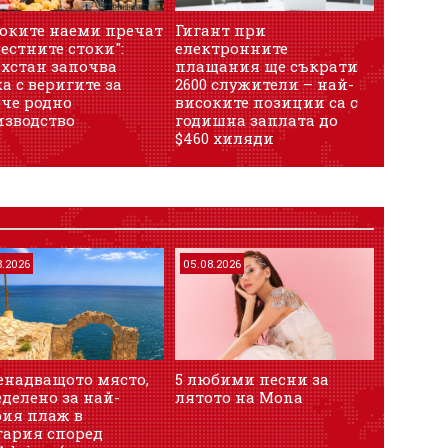
соките наеми пречат
Гигант при
Ще зейн
естните стоки":
електронните
дупка в
ахстан започва
плащания ще съкрати
а с веригите за
2600 служители – най-
ече родно
високите позиции са с
изводство
годишна заплата до
$460 хиляди
8.2026
05.08.2026
енадващото място,
5 любими песни за
делено за най-
лятото на Mona
рия плаж в
гария според