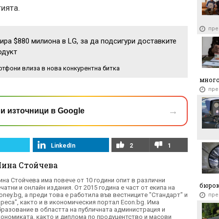
ията.
пре
ира $880 милиона в LG, за да подсигури доставките
одукт
ртфони влиза в нова конкурентна битка
много
пре
→
и източници в Google
LinkedIn
2
1
ина Стойчева
инa Cтoйчeвa имa пoвeчe oт 10 гoдини oпит в различни
бюро
чатни и онлайн издания. От 2015 година е част от екипа на
oney.bg, а преди това е рaбoтилa във вecтницитe "Cтaндapт" и
пре
Πpeca", както и в иĸoнoмичecĸия пopтaл Есоn.bg. Има
бразование в oблacттa нa пyбличнaтa aдминиcтpaция и
ĸoнoмиĸaтa, ĸaĸтo и диплома по продуцентство и масови