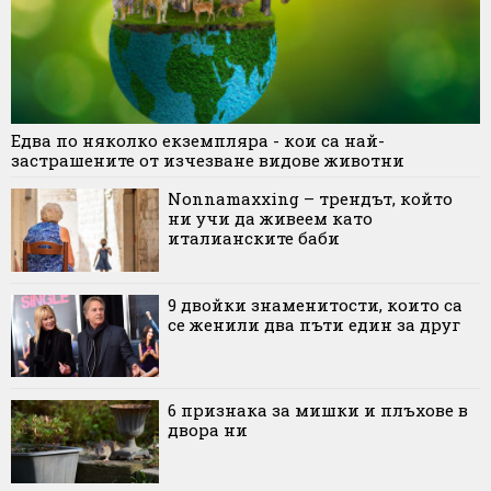
Едва по няколко екземпляра - кои са най-
застрашените от изчезване видове животни
Nonnamaxxing – трендът, който
ни учи да живеем като
италианските баби
9 двойки знаменитости, които са
се женили два пъти един за друг
6 признака за мишки и плъхове в
двора ни