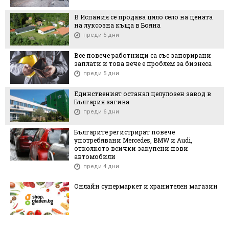
В Испания се продава цяло село на цената
на луксозна къща в Бояна
преди 5 дни
Все повече работници са със запорирани
заплати и това вече е проблем за бизнеса
преди 5 дни
Единственият останал целулозен завод в
България загива
преди 6 дни
Българите регистрират повече
употребявани Mercedes, BMW и Audi,
отколкото всички закупени нови
автомобили
преди 4 дни
Онлайн супермаркет и хранителен магазин