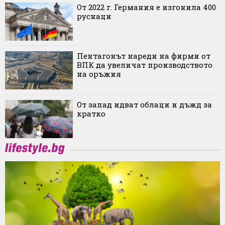
От 2022 г. Германия е изгонила 400
руснаци
Пентагонът нареди на фирми от
ВПК да увеличат производството
на оръжия
От запад идват облаци и дъжд за
кратко