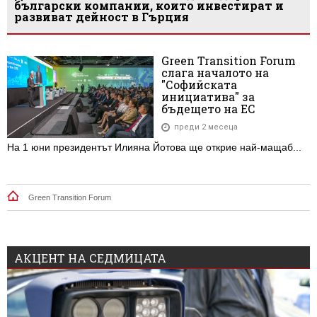
български компании, които инвестират и
развиват дейност в Гърция
Green Transition Forum
слага началото на
"Софийската
инициатива" за
бъдещето на ЕС
преди 2 месеца
На 1 юни президентът Илияна Йотова ще открие най-мащаб...
Green Transition Forum
АКЦЕНТ НА СЕДМИЦАТА