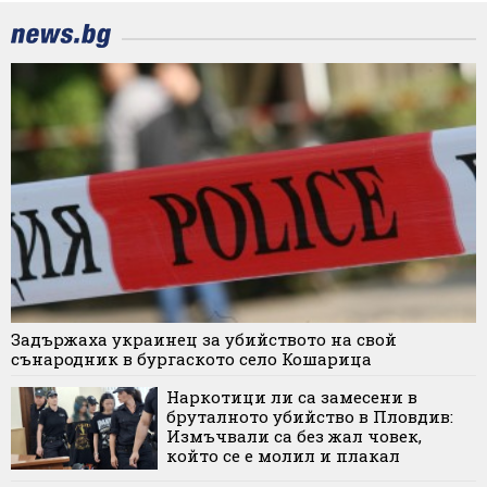
Задържаха украинец за убийството на свой
сънародник в бургаското село Кошарица
Наркотици ли са замесени в
бруталното убийство в Пловдив:
Измъчвали са без жал човек,
който се е молил и плакал