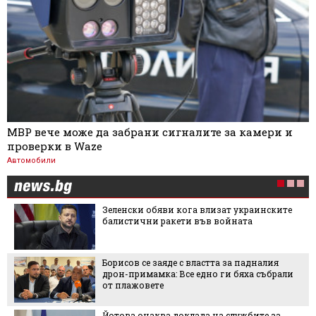
МВР вече може да забрани сигналите за камери и
проверки в Waze
Автомобили
Зеленски обяви кога влизат украинските
балистични ракети във войната
Борисов се заяде с властта за падналия
дрон-примамка: Все едно ги бяха събрали
от плажовете
Йотова очаква доклада на службите за