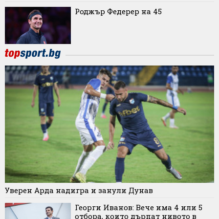
Роджър Федерер на 45
Уверен Арда надигра и занули Дунав
Георги Иванов: Вече има 4 или 5
отбора, които дърпат нивото в