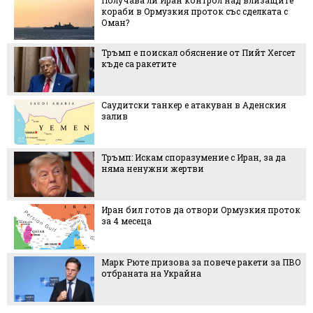
Получава ли Иран контрол над влизащите
кораби в Ормузкия проток със сделката с
Оман?
Тръмп е поискал обяснение от Пийт Хегсет
къде са ракетите
Саудитски танкер е атакуван в Аденския
залив
Тръмп: Искам споразумение с Иран, за да
няма ненужни жертви
Иран бил готов да отвори Ормузкия проток
за 4 месеца
Марк Рюте призова за повече ракети за ПВО
отбраната на Украйна