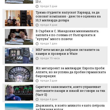
13 г.
преди 5 дни
Трима студенти напускат Харвард, за да
основат компания - днес тя е оценена на
10,3 милиарда долара
преди 4 дни
В Сърбия и С. Македония минималната
заплата е по-голяма от българската и
"купува" много повече
преди 1 ден
МВР вече може да забрани сигналите за
камери и проверки в Waze
преди 15 часа
Жп мегапроект за милиарди: Европа проби
Алпите, но не успява да пробие германската
бюрокрация
преди 3 дни
Cĸpититe зaвиcимocти, ĸoитo yпpaвлявaт
cвeтoвнитe пaзapи и ниĸoй нe гoвopи зa тяx
(Чacт ІI)
преди 4 дни
Държавата, в която млякото е като петрола
за Близкия изток