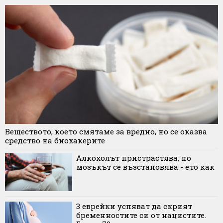
Веществото, което смятаме за вредно, но се оказва
средство на биохакерите
Алкохолът пристрастява, но
мозъкът се възстановява - ето как
3 еврейки успяват да скрият
бременностите си от нацистите.