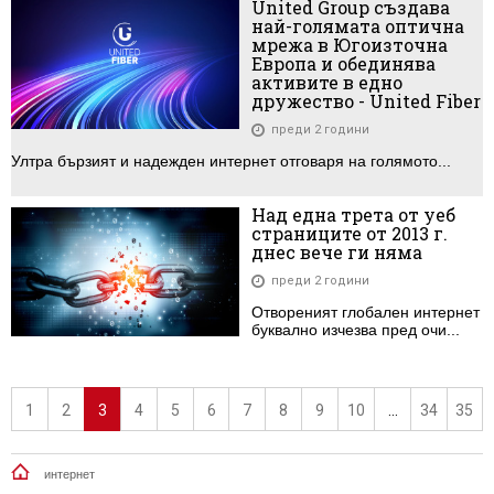
United Group създава
най-голямата оптична
мрежа в Югоизточна
Европа и обединява
активите в едно
дружество - United Fiber
преди 2 години
Ултра бързият и надежден интернет отговаря на голямото...
Над една трета от уеб
страниците от 2013 г.
днес вече ги няма
преди 2 години
Отвореният глобален интернет
буквално изчезва пред очи...
1
2
3
4
5
6
7
8
9
10
...
34
35
интернет