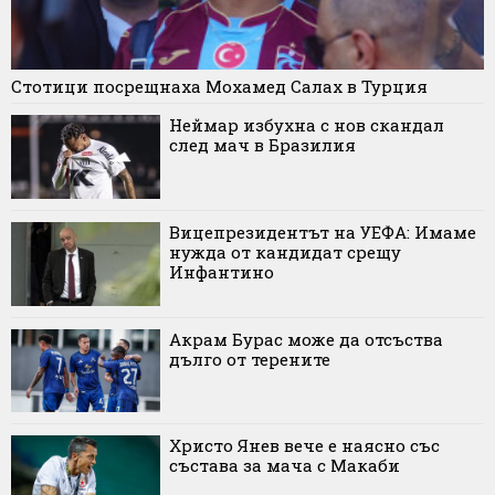
Стотици посрещнаха Мохамед Салах в Турция
Неймар избухна с нов скандал
след мач в Бразилия
Вицепрезидентът на УЕФА: Имаме
нужда от кандидат срещу
Инфантино
Акрам Бурас може да отсъства
дълго от терените
Христо Янев вече е наясно със
състава за мача с Макаби