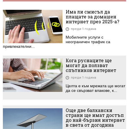
Има ли смисъл да
плащате за домашен
интернет през 2025-а?
преди 1 година
Мобилните услуги с
неограничен трафик са
привлекателни...
Кога руснаците ще
могат да ползват
спътников интернет
преди 1 година
Целта е към мрежата ще могат
да се свързват влакове, к...
Още две балкански
страни ще имат достъп
до най-бързия интернет
в света от догодина