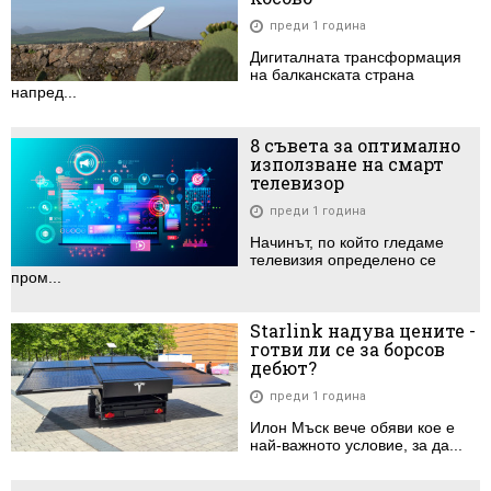
преди 1 година
Дигиталната трансформация
на балканската страна
напред...
8 съвета за оптимално
използване на смарт
телевизор
преди 1 година
Начинът, по който гледаме
телевизия определено се
пром...
Starlink надува цените -
готви ли се за борсов
дебют?
преди 1 година
Илон Мъск вече обяви кое е
най-важното условие, за да...