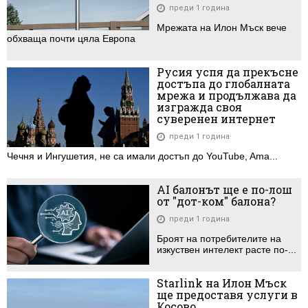
преди 1 година
Мрежата на Илон Мъск вече
обхваща почти цяла Европа
Русия успя да прекъсне
достъпа до глобалната
мрежа и продължава да
изгражда своя
суверенен интернет
преди 1 година
Чечня и Ингушетия, не са имали достъп до YouTube, Ama...
AI балонът ще е по-лош
от "дот-ком" балона?
преди 1 година
Броят на потребителите на
изкуствен интелект расте по-...
Starlink на Илон Мъск
ще предоставя услуги в
Косово