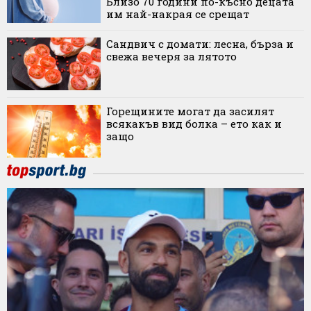
Близо 70 години по-късно децата
им най-накрая се срещат
Сандвич с домати: лесна, бърза и
свежа вечеря за лятото
Горещините могат да засилят
всякакъв вид болка – ето как и
защо