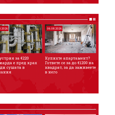
8.2026
06.08.2026
06.08.202
стрия за €220
Купихте апартамент?
Заради 
иарда е пред крах
Гответе се за до €1200 на
реколта
ди сушата в
квадрат, за да заживеете
възмож
мания
в него
българ