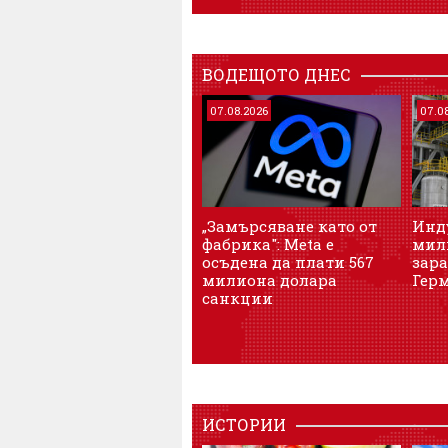
ВОДЕЩОТО ДНЕС
07.08.2026
07.0
„Замърсяване като от
Инду
фабрика": Meta е
мил
осъдена да плати 567
зара
милиона долара
Гер
санкции
ИСТОРИИ