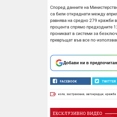
Според данните на Министерств
са били откраднати между април 2
равнява на средно 279 кражби в
процента спрямо предходните 12
проникват в системи за безклю
превръщат във все по-използван
Добави ни в предпочитан
FACEBOOK
TWITTER
кола
,
застраховка
,
автокрадци
,
кражба 
ЕКСКЛУЗИВНО ВИДЕО