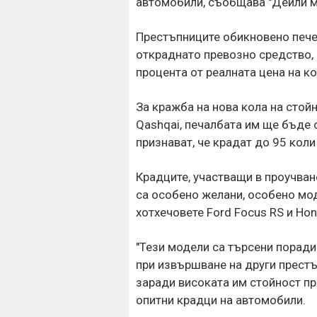
автомобили, съобщава "Дейли м
Престъпниците обикновено печел
откраднато превозно средство, 
процента от реалната цена на ко
За кражба на нова кола на стойн
Qashqai, печалбата им ще бъде 
признават, че крадат до 95 коли
Крадците, участващи в проучван
са особено желани, особено моде
хотхечовете Ford Focus RS и Hond
"Тези модели са търсени поради
при извършване на други престъ
заради високата им стойност пр
опитни крадци на автомобили.