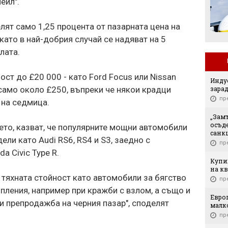
ейл".
ят само 1,25 процента от пазарната цена на
като в най-добрия случай се надяват на 5
лата.
ост до £20 000 - като Ford Focus или Nissan
Индус
зарад
само около £250, въпреки че някои крадци
пр
 на седмица.
„Замъ
осъд
ето, казват, че популярните мощни автомобили
санк
ли като Audi RS6, RS4 и S3, заедно с
пр
a Civic Type R.
Купих
на кв
 тяхната стойност като автомобили за бягство
пр
пления, например при кражби с взлом, а също и
Европ
и препродажба на черния пазар", споделят
малк
пр