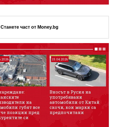
Станете част от Money.bg
6.2026
15.04.2026
28.07.202
нареждане:
Вносът в Русия на
Престр
манските
употребявани
разходи
изводители на
автомобили от Китай
гигант 
мобили губят все
скочи, кои марки са
дяловет
ече позиции пред
предпочитани
за спод
курентите си
на авто
и САЩ