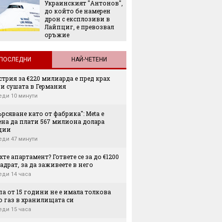
Украинският "Антонов",
След и
до който бе намерен
Кънчев
дрон с експлозиви в
обвиня
Лайпциг, е превозвал
най-лес
оръжие
грешни
ПОСЛЕДНИ
НАЙ-ЧЕТЕНИ
трия за €220 милиарда е пред крах
и сушата в Германия
еди 10 минути
рсяване като от фабрика": Meta е
ена да плати 567 милиона долара
ции
еди 47 минути
те апартамент? Гответе се за до €1200
адрат, за да заживеете в него
еди 14 часа
а от 15 години не е имала толкова
о газ в хранилищата си
еди 15 часа