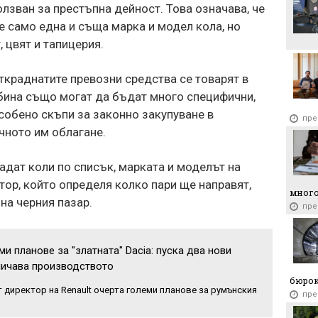
пр
олзван за престъпна дейност. Това означава, че
е само една и съща марка и модел кола, но
 цвят и тапицерия.
откраднатите превозни средства се товарят в
жбина също могат да бъдат много специфични,
собено скъпи за законно закупуване в
пре
чното им облагане.
радат коли по списък, марката и моделът на
тор, който определя колко пари ще направят,
много
 на черния пазар.
пре
еми планове за "златната" Dacia: пуска два нови
личава производството
бюро
 директор на Renault очерта големи планове за румънския
пре