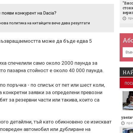
"Вис
стоки
вери
 появи конкурент на Dacia?
пр
нова политика на китайците вече дава резултати
Гига
съкр
позиц
Аб
 възвращаемостта може да бъде едва 5
хиля
пр
Зарад
иха спечелили само около 2000 паунда за
възм
ято пазарна стойност е около 40 000 паунда.
пр
НАЙ
Еврос
ПОС
о поръчка - по списък от пет или шест коли,
пъти 
пр
са конкретни заявки за определени превозни
бят за резервни части или такива, които са
Сдел
Украй
сами
увелич
пр
ого детайлни, тъй като обикновено се изискват
пре
Ще зе
 повреден автомобил или дублиране на