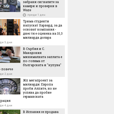
еди 19 часа
забрани сигналите за
камери и проверки в
Waze
преди 1 ден
Трима студенти
напускат Харвард, за да
основат компания -
днес тя е оценена на 10,3
милиарда долара
ди 5 дни
В Сърбия и С.
Македония
минималната заплата е
по-голяма от
българската и "купува"
 повече
ди 2 дни
Жп мегапроект за
милиарди: Европа
проби Алпите, но не
успява да пробие
германската
крация
ди 4 дни
В Испания се продава