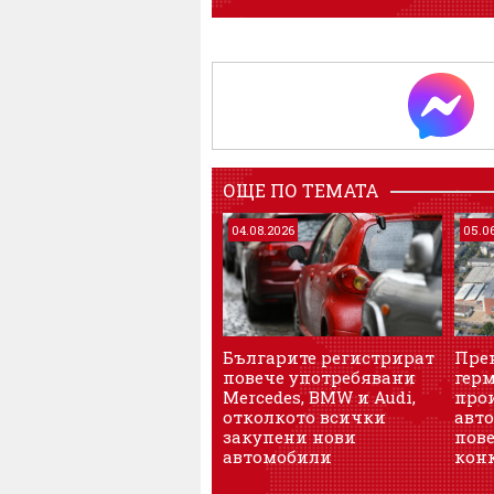
ОЩЕ ПО ТЕМАТА
04.08.2026
05.0
Българите регистрират
Пре
повече употребявани
гер
Mercedes, BMW и Audi,
про
отколкото всички
авто
закупени нови
пов
автомобили
кон