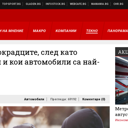
И НА МНЕНИЕ
МАКРО
КОМПАНИИ
ТЕКНО
ПАНОРАМ
окрадците, след като
АКЦ
 и кои автомобили са най-
Автомобили
Прегледи: 69192
Коментари (
0
)
Метро
авгус
Иконом