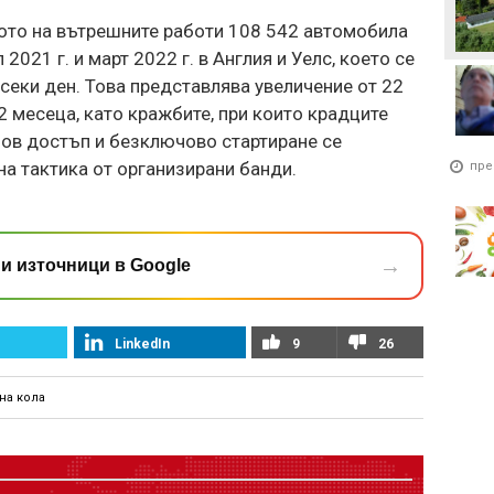
ото на вътрешните работи 108 542 автомобила
021 г. и март 2022 г. в Англия и Уелс, което се
секи ден. Това представлява увеличение от 22
 месеца, като кражбите, при които крадците
чов достъп и безключово стартиране се
а тактика от организирани банди.
пре
→
и източници в Google
LinkedIn
9
26
на кола