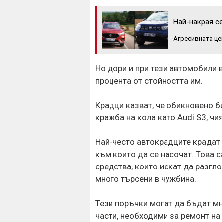
Най-накрая се
Агресивната це
Но дори и при тези автомобили
процента от стойността им.
Крадци казват, че обикновено б
кражба на кола като Audi S3, чи
Най-често автокрадците крадат п
към които да се насочат. Това 
средства, които искат да разгло
много търсени в чужбина.
Тези поръчки могат да бъдат мн
части, необходими за ремонт на