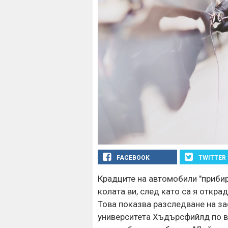
FACEBOOK
TWITTER
Крадците на автомобили "прибир
колата ви, след като са я открад
Това показва разследване на за
университета Хъдърсфийлд по в