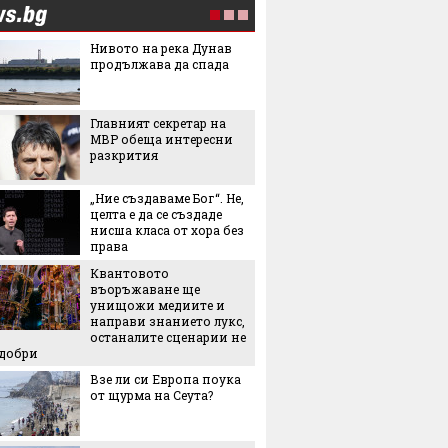
Нивото на река Дунав
Нова т
продължава да спада
предст
произх
на Зем
Главният секретар на
По-мал
МВР обеща интересни
по-здр
разкрития
остаряв
показв
изслед
„Ние създаваме Бог“. Не,
Мартин
целта е да се създаде
българ
нисша класа от хора без
Halfbik
права
сме на 
Квантовото
тясна 
въоръжаване ще
конкуренция"
унищожи медиите и
"Желира
направи знанието лукс,
тенден
останалите сценарии не
превзе
-добри
аксесо
Взе ли си Европа поука
Това л
от щурма на Сеута?
начин 
цареви