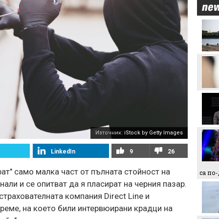
Макаби Тел Авив срещу
ЦСКА, "жълтите" на
колене!
Левски преминава в
съвсем друга финансова
орбита, ако отстрани
Кайрат
Смут в лагера на Арсенал
Трудният съперник на
Източник:
iStock by Getty Images
ЦСКА - що за отбор е
Макаби Тел Авив?
LinkedIn
9
26
Левски харесал
ат" само малка част от пълната стойност на
са по
голмайстора на Лига на
нали и се опитват да я пласират на черния пазар.
конференциите, но се
разминал с трансфер
страхователната компания Direct Line и
Стотици посрещнаха
реме, на което били интервюирани крадци на
Мохамед Салах в Турция