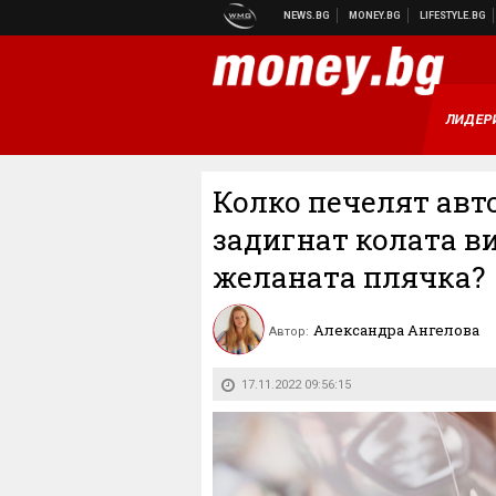
ЛИДЕР
Колко печелят авт
задигнат колата ви
желаната плячка?
Александра Ангелова
Автор:
17.11.2022 09:56:15