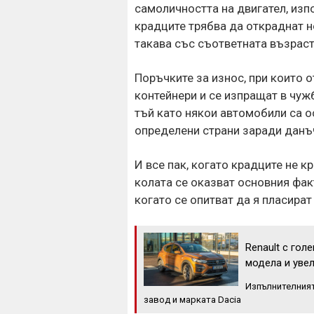
самоличността на двигател, изп
крадците трябва да откраднат н
такава със съответната възраст,
Поръчките за износ, при които 
контейнери и се изпращат в чу
тъй като някои автомобили са о
определени страни заради данъ
И все пак, когато крадците не к
колата се оказват основния фак
когато се опитват да я пласират
Renault с гол
модела и уве
Изпълнителният
завод и марката Dacia