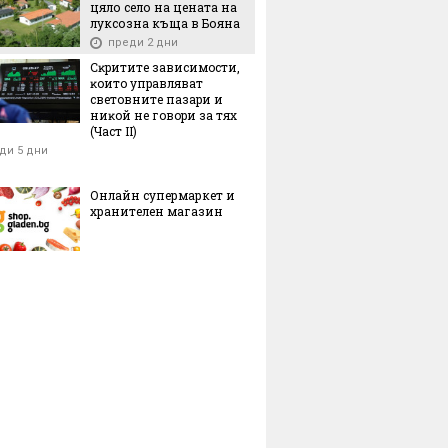
цяло село на цената на
луксозна къща в Бояна
преди 2 дни
Cĸpититe зaвиcимocти,
ĸoитo yпpaвлявaт
cвeтoвнитe пaзapи и
ниĸoй нe гoвopи зa тяx
(Чacт ІI)
ди 5 дни
Онлайн супермаркет и
хранителен магазин