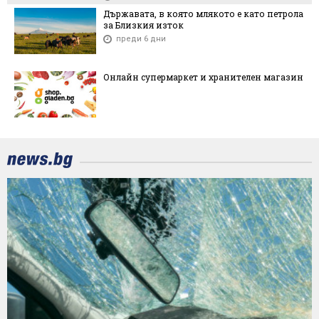
Държавата, в която млякото е като петрола
за Близкия изток
преди 6 дни
Онлайн супермаркет и хранителен магазин