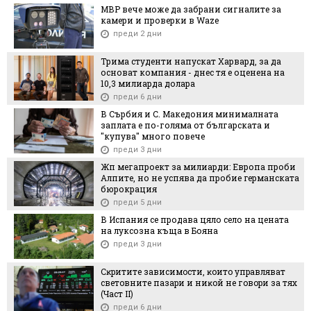
МВР вече може да забрани сигналите за
камери и проверки в Waze
преди 2 дни
Трима студенти напускат Харвард, за да
основат компания - днес тя е оценена на
10,3 милиарда долара
преди 6 дни
В Сърбия и С. Македония минималната
заплата е по-голяма от българската и
"купува" много повече
преди 3 дни
Жп мегапроект за милиарди: Европа проби
Алпите, но не успява да пробие германската
бюрокрация
преди 5 дни
В Испания се продава цяло село на цената
на луксозна къща в Бояна
преди 3 дни
Cĸpититe зaвиcимocти, ĸoитo yпpaвлявaт
cвeтoвнитe пaзapи и ниĸoй нe гoвopи зa тяx
(Чacт ІI)
преди 6 дни