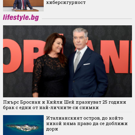
киберсигурност
Пиърс Броснан и Кийли Шей празнуват 25 години
брак с едни от най-личните си снимки
Италианският остров, до който
никой няма право да се доближи
дори