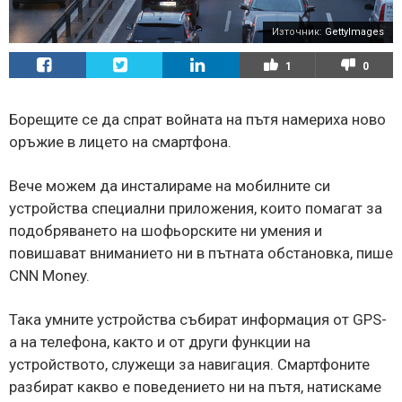
Източник:
GettyImages
1
0
Борещите се да спрат войната на пътя намериха ново
оръжие в лицето на смартфона.
Вече можем да инсталираме на мобилните си
устройства специални приложения, които помагат за
подобряването на шофьорските ни умения и
повишават вниманието ни в пътната обстановка, пише
CNN Money.
Така умните устройства събират информация от GPS-
а на телефона, както и от други функции на
устройството, служещи за навигация. Смартфоните
разбират какво е поведението ни на пътя, натискаме