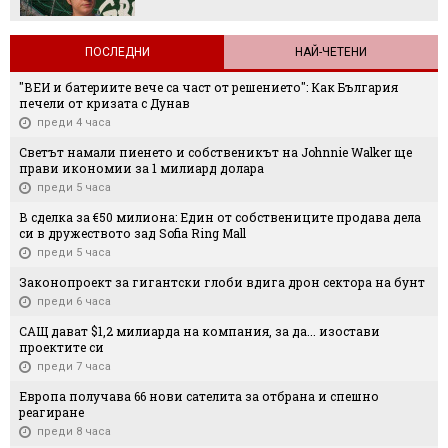
ПОСЛЕДНИ
НАЙ-ЧЕТЕНИ
"ВЕИ и батериите вече са част от решението": Как България
печели от кризата с Дунав
преди 4 часа
Светът намали пиенето и собственикът на Johnnie Walker ще
прави икономии за 1 милиард долара
преди 5 часа
В сделка за €50 милиона: Един от собствениците продава дела
си в дружеството зад Sofia Ring Mall
преди 5 часа
Законопроект за гигантски глоби вдига дрон сектора на бунт
преди 6 часа
САЩ дават $1,2 милиарда на компания, за да... изостави
проектите си
преди 7 часа
Европа получава 66 нови сателита за отбрана и спешно
реагиране
преди 8 часа