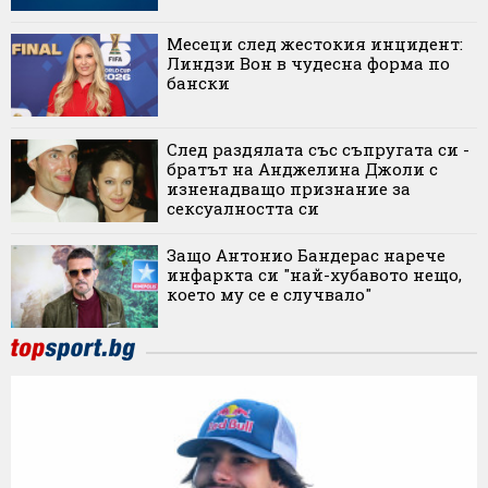
Месеци след жестокия инцидент:
Линдзи Вон в чудесна форма по
бански
След раздялата със съпругата си -
братът на Анджелина Джоли с
изненадващо признание за
сексуалността си
Защо Антонио Бандерас нарече
инфаркта си "най-хубавото нещо,
което му се е случвало"