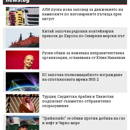
АПИ пусна нова заповед за движението на
камионите по натоварените пътища през
август
Китай започва редовни контейнерни
превози до Европа по Северния морски път
Русия обяви за нежелана неправителствена
организация, оглавявана от Юлия Навалная
ЕС започва пълномащабното изграждане
на спътниковата мрежа IRIS 2
Турция, Саудитска Арабия и Пакистан
подписват съвместно отбранително
споразумение
"Грийнпийс" се обяви против добива на газ
и нефт в Черно море