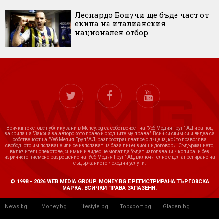
Леонардо Бонучи ще бъде част от
екипа на италианския
национален отбор
Всички текстове публикувани в Money.bg са собственост на "Уеб Медия Груп" АД и са под
закрила на "Закона за авторското право и сродните му права". Всички снимки и видеа са
собственост на "Уеб Медия Груп" АД, разпространяват се с лиценз, който позволява
свободното им ползване или се използват на база лицензионни договори. Съдържанието,
включително текстове, снимки и видео не могат да бъдат използвани и копирани без
изричното писмено разрешение на "Уеб Медия Груп" АД, включително с цел агрегиране на
съдържанието и сходни услуги.
© 1998 - 2026 WEB MEDIA GROUP. MONEY.BG Е РЕГИСТРИРАНА ТЪРГОВСКА
МАРКА. ВСИЧКИ ПРАВА ЗАПАЗЕНИ.
News.bg
Money.bg
Lifestyle.bg
Topsport.bg
Gladen.bg