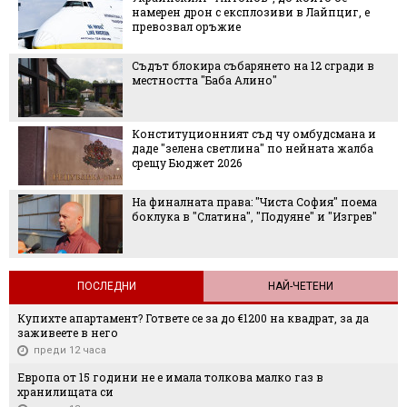
намерен дрон с експлозиви в Лайпциг, е
превозвал оръжие
Съдът блокира събарянето на 12 сгради в
местността "Баба Алино"
Конституционният съд чу омбудсмана и
даде "зелена светлина" по нейната жалба
срещу Бюджет 2026
На финалната права: "Чиста София" поема
боклука в "Слатина", "Подуяне" и "Изгрев"
ПОСЛЕДНИ
НАЙ-ЧЕТЕНИ
Купихте апартамент? Гответе се за до €1200 на квадрат, за да
заживеете в него
преди 12 часа
Европа от 15 години не е имала толкова малко газ в
хранилищата си