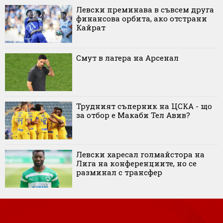
Левски преминава в съвсем друга
финансова орбита, ако отстрани
Кайрат
Смут в лагера на Арсенал
Трудният съперник на ЦСКА - що
за отбор е Макаби Тел Авив?
Левски харесал голмайстора на
Лига на конференциите, но се
разминал с трансфер