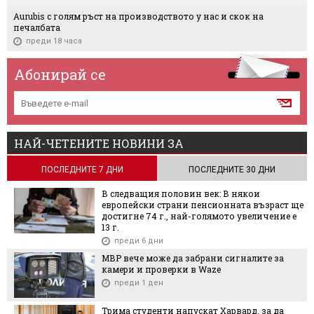
Aurubis с голям ръст на производството у нас и скок на
печалбата
преди 18 часа
Абонирай се
НАЙ-ЧЕТЕНИТЕ НОВИНИ ЗА
ПОСЛЕДНИТЕ 7 ДНИ
ПОСЛЕДНИТЕ 30 ДНИ
В следващия половин век: В някои
европейски страни пенсионната възраст ще
достигне 74 г., най-голямото увеличение е
13 г.
преди 6 дни
МВР вече може да забрани сигналите за
камери и проверки в Waze
преди 1 ден
Трима студенти напускат Харвард, за да