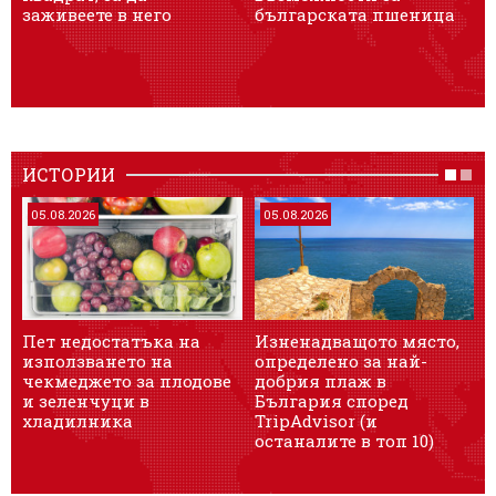
заживеете в него
българската пшеница
ИСТОРИИ
05.08.2026
05.08.2026
Пет недостатъка на
Изненадващото място,
използването на
определено за най-
чекмеджето за плодове
добрия плаж в
и зеленчуци в
България според
хладилника
TripAdvisor (и
останалите в топ 10)