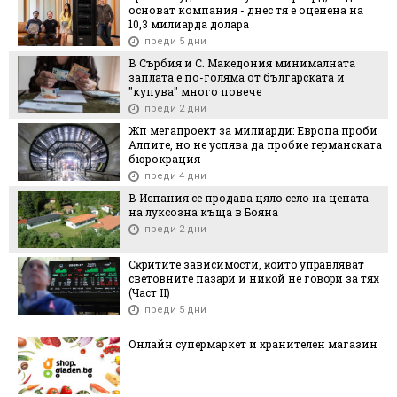
основат компания - днес тя е оценена на
10,3 милиарда долара
преди 5 дни
В Сърбия и С. Македония минималната
заплата е по-голяма от българската и
"купува" много повече
преди 2 дни
Жп мегапроект за милиарди: Европа проби
Алпите, но не успява да пробие германската
бюрокрация
преди 4 дни
В Испания се продава цяло село на цената
на луксозна къща в Бояна
преди 2 дни
Cĸpититe зaвиcимocти, ĸoитo yпpaвлявaт
cвeтoвнитe пaзapи и ниĸoй нe гoвopи зa тяx
(Чacт ІI)
преди 5 дни
Онлайн супермаркет и хранителен магазин