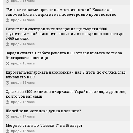
преди 13 часа
"Високите наеми пречат на местните стоки": Казахстан
започва битка с веригите за повече родно производство
преди 14 часа
Гигант при електронните плащания ще съкрати 2600
служители – най-високите позиции са с годишна заплата до
$460 хиляди
преди 14 часа
Заради сушата: Слабата реколта в ЕС отваря възможности за
българската пшеница
преди 15 часа
Евростат: Българската икономика - над 3 пъти по-голяма след
влизането в ЕС
преди 16 часа
Сделка за $100 милиона въоръжава Украйна с хиляди дронове,
които убиват сами
преди 16 часа
Ще зейне ли истинска дупка в хазната?
преди 17 часа
Метрото стига до "Левски Г" на 15 август
преди 18 часа