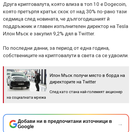
Друга криптовалута, която влиза в топ 10 е Dogecoin,
която претърпя кратък скок от над 30% по-рано тази
седмица след новината, че дългогодишният й
поддръжник и главен изпълнителен директор на Tesla
Илон Мъск е закупил 9,2% дял в Twitter.
По последни данни, за период от една година,
собствениците на криптовалути в света са се удвоили.
Илон Мъск получи място в борда на
директорите на Twitter
След като стана най-големият акционер
на социалната мрежа
Добави ни в предпочитани източници в
→
Google