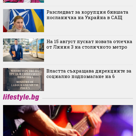
Разследват за корупция бившата
посланичка на Украйна в САЩ
На 15 август пускат новата отсечка
от Линия 3 на столичното метро
Властта съкращава дирекциите за
социално подпомагане на 6