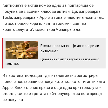
"Биткойнът е актив номер едно за повтаряща се
покупка във всички класове активи. Да, изпреварва
Tesla, изпреварва и Apple и това е наистина ясен знак,
че все повече хора влизат в големия свят на
криптовалутите", коментира Ченапрагада.
Етерът поскъпва. Ще изпревари ли
биткойна?
Цената на криптовалутата се повиши с
цели 16%
И наистина, водещият дигитален актив регистрира
повече повтарящи се покупки, отколкото гиганти като
Apple. Впечатление прави и още една криттовалута -
етерът, която е третата най-популярна за повтаряща
се покупка.