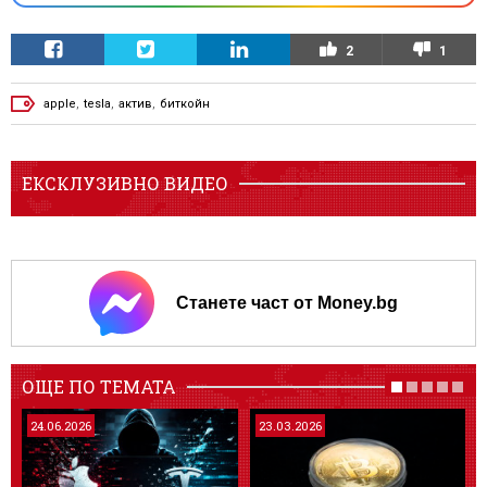
2
1
apple
,
tesla
,
актив
,
биткойн
ЕКСКЛУЗИВНО ВИДЕО
Станете част от Money.bg
ОЩЕ ПО ТЕМАТА
24.06.2026
23.03.2026