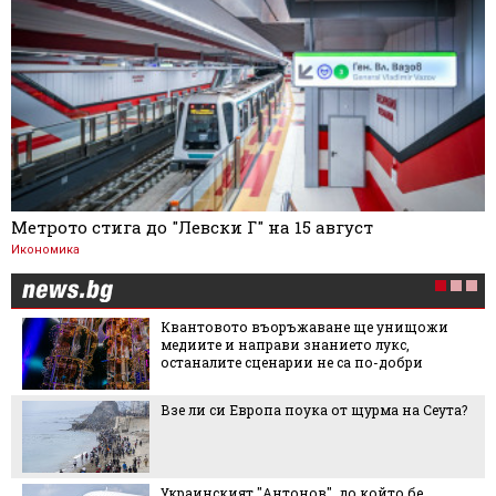
Метрото стига до "Левски Г" на 15 август
Икономика
Квантовото въоръжаване ще унищожи
медиите и направи знанието лукс,
останалите сценарии не са по-добри
Взе ли си Европа поука от щурма на Сеута?
Украинският "Антонов", до който бе