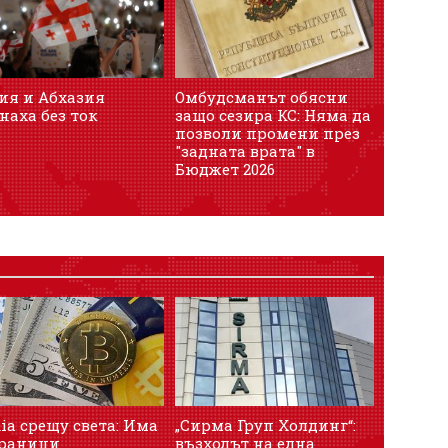
ия и Абхазия
Омбудсманът обясни
наха без ток
защо сезира КС: Няма да
позволи промени през
"задната врата" в
Бюджет 2026
ia срещу света: Има
„Сирма Груп Холдинг“:
граници
възходът на една