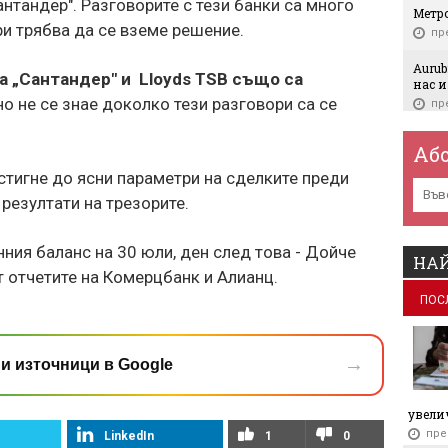
Сантандер". Разговорите с тези банки са много
Метро
ри трябва да се вземе решение.
пр
Aurub
а „Сантандер" и Lloyds TSB също са
нас и
 но не се знае доколко тези разговори са се
пр
ПроКр
Аб
Евро
собс
стигне до ясни параметри на сделките преди
пр
резултати на трезорите.
Wizz 
трим
ия баланс на 30 юли, ден след това - Дойче
НАЙ
пр
ат отчетите на Комерцбанк и Алианц.
Най-
ПОС
отбр
ще е 
пр
→
и източници в Google
Work 
мяст
увелич
пр
пре
LinkedIn
1
0