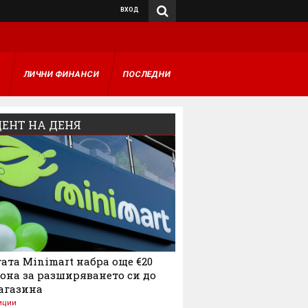
ВХОД
А
ЛИЧНИ ФИНАНСИ
ПОСЛЕДНИ
ЕНТ НА ДЕНЯ
ата Minimart набра още €20
она за разширяването си до
агазина
иции