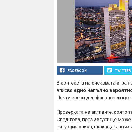
FACEBOOK
TWITTER
В контекста на рисковата игра 
вписва
едно напълно вероятн
Почти всеки ден финансови кръ
Проверката на активите, която т
След това, през август ще може
ситуация принадлежащата към 