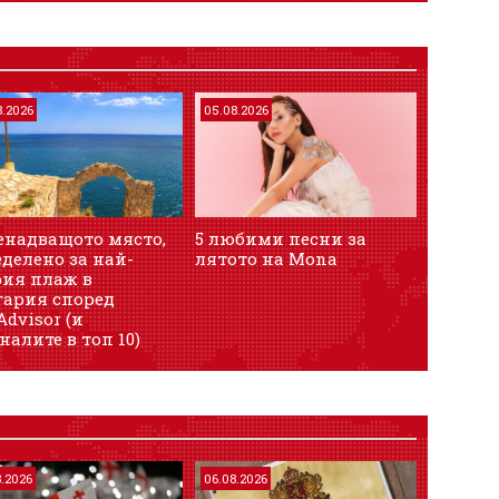
8.2026
05.08.2026
енадващото място,
5 любими песни за
делено за най-
лятото на Mona
рия плаж в
гария според
Advisor (и
налите в топ 10)
8.2026
06.08.2026