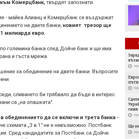
 към Комерцбанк,
твърдят запознати.
Мохамед Салах в Турция
ия - майка Алианц и Комерцбанк се въздържат
инението на двете банки,
новият трезор ще
,1 милиарда евро.
 по големина банка след Дойче банк и ще има
Зарад
рана и гъста мрежа.
възм
пр
ешение за обединение на двете банки. Въпросите
Еврос
ешени.
пъти 
пр
реди, сливането би трябвало да бъде в интерес
Сдел
вани са „на опашката".
Украй
сами
пр
в обединението да се включи и трета банка -
че схемата „3 в 1" не е невъзможно. Постбанк
Ще зе
ции. Сред кандидатите за Постбанк са Дойче
пр