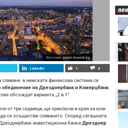
Левски преминава в
съвсем друга финансова
орбита, ако отстрани
Кайрат
Смут в лагера на Арсенал
Източник:
pazari.dnevnik.bg
Трудният съперник на
ЦСКА - що за отбор е
LinkedIn
1
0
Макаби Тел Авив?
на сливане в немската финансова система се
ЦСКА в опит да направи
о обединение на Дрезднербанк и Комерцбанк
.
първата крачка към
отстраняването на
гове обсъждат варианта „2 в 1".
Макаби Тел Авив
Левски харесал
ече от три седмици, ще приключи в края на юли.
голмайстора на Лига на
конференциите, но се
 да се осъществи сливането. Според сегашната
разминал с трансфер
Дрезднербанк инвестиционна банка
Дрезднер
Стотици посрещнаха