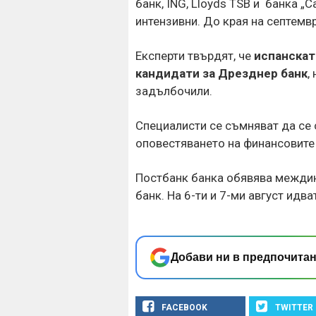
банк, ING, Lloyds TSB и банка „
интензивни. До края на септемв
Експерти твърдят, че
испанскат
кандидати за Дрезднер банк
,
задълбочили.
Специалисти се съмняват да се 
оповестяването на финансовите 
Постбанк банка обявява междинн
банк. На 6-ти и 7-ми август идв
Добави ни в предпочитан
FACEBOOK
TWITTER