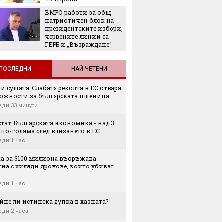
ВМРО работи за общ
5 от на
патриотичен блок на
фибри 
президентските избори,
които 
червените линии са
ГЕРБ и „Възраждане“
ПОСЛЕДНИ
НАЙ-ЧЕТЕНИ
и сушата: Слабата реколта в ЕС отваря
ожности за българската пшеница
еди 33 минути
тат: Българската икономика - над 3
по-голяма след влизането в ЕС
еди 1 час
ка за $100 милиона въоръжава
на с хиляди дронове, които убиват
еди 1 час
йне ли истинска дупка в хазната?
еди 2 часа