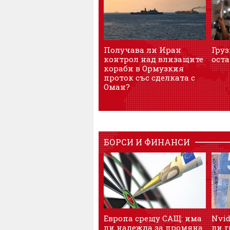
Получава ли Иран
Груз
контрол над влизащите
оста
кораби в Ормузкия
проток със сделката с
Оман?
БОРСИ И ФИНАНСИ
Европа срещу САЩ: има
Nvid
ли надежда за промяна
ли 