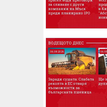
за сливане с други
прод
компании на Мъск
в Ки
преди планирано IPO
"Аб
нов
ВОДЕЩОТО ДНЕС
06.08.2026
06.0
Заради сушата: Слабата
Ще 
реколта в ЕС отваря
дупк
възможности за
българската пшеница