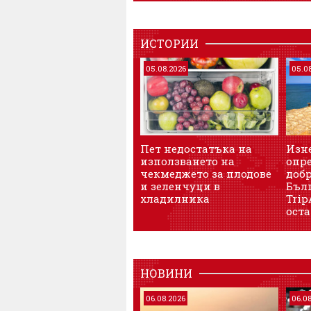
ИСТОРИИ
05.08.2026
05.0
Пет недостатъка на
Изн
използването на
опре
чекмеджето за плодове
доб
и зеленчуци в
Бъл
хладилника
Trip
оста
НОВИНИ
06.08.2026
06.0