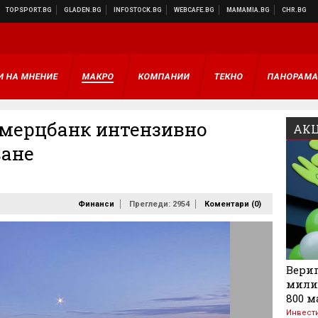
И НА МНЕНИЕ
МАКРО
КОМПАНИИ
ТЕКНО
ПАНОРАМ
омерцбанк интензивно
АКЦ
ване
Финанси
Прегледи: 2954
Коментари (
0
)
Вериг
мили
800 м
Инвест