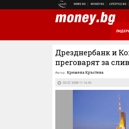
ЛИДЕР
Дрезднербанк и К
преговарят за сли
Кремена Кръстева
Автор:
03.07.2008 11:16:45