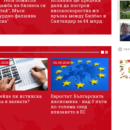
ажба на бизнеса си
дали да построи
фронта.
тай", Мъск:
високоскоростна жп
и кога?
сурдно фалшива
връзка между Билбао и
ина"
Сантандер за €4 млрд.
пре
8.2026
06.08.2026
06.08.202
зейне ли истинска
Евростат: Българската
Сделка 
а в хазната?
икономика - над 3 пъти
въоръж
по-голяма след
хиляди 
влизането в ЕС
убиват