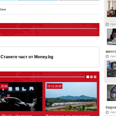
банк
пре
много
пре
Станете част от Money.bg
7.2026
19.12.2025
20.06.202
бюро
пре
 "Tesla обмисля
Испания ще прецени
Хумано