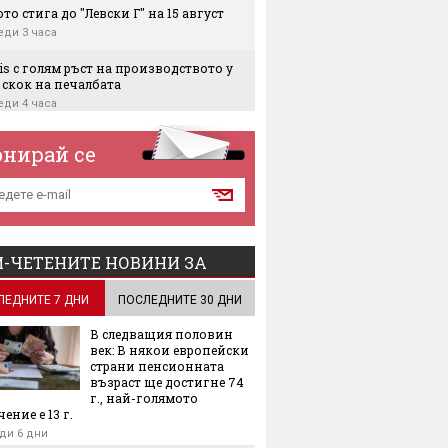
то стига до "Левски Г" на 15 август
еди 3 часа
is с голям ръст на производството у
 скок на печалбата
еди 4 часа
едит Банк България, ЕБВР и
онирай се
пейският съюз стартират Академия за
твеници на бизнес
еди 4 часа
Air с над 180 милиона евро загуба за
есечие
-ЧЕТЕНИТЕ НОВИНИ ЗА
еди 4 часа
големият европейски център за
ЛЕДНИТЕ 7 ДНИ
ПОСЛЕДНИТЕ 30 ДНИ
анителни и космически технологии
край София
В следващия половин
еди 5 часа
век: В някои европейски
страни пенсионната
възраст ще достигне 74
Better – място, където се чувстваш на
г., най-голямото
ото си
ение е 13 г.
еди 6 часа
ди 6 дни