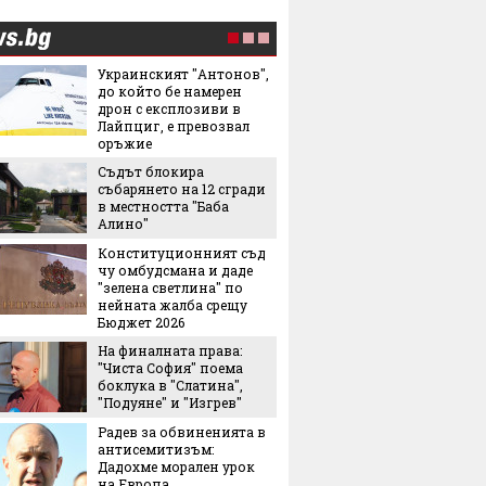
Украинският "Антонов",
Това л
до който бе намерен
начин 
дрон с експлозиви в
цареви
Лайпциг, е превозвал
оръжие
След и
Съдът блокира
Кънчев
събарянето на 12 сгради
обвиня
в местността "Баба
най-лес
Алино"
грешни
Конституционният съд
Испанс
чу омбудсмана и даде
престо
"зелена светлина" по
принце
нейната жалба срещу
каквато
Бюджет 2026
виждал
На финалната права:
Колко 
"Чиста София" поема
ни мож
боклука в "Слатина",
носене
"Подуяне" и "Изгрев"
Радев за обвиненията в
"Играч
антисемитизъм:
Кристи
Дадохме морален урок
показа
на Европа
от авт