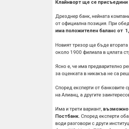
Клайнворт ще се присъедини
Дрезднер банк, нейната компан
от официална позиция. При обед
има положителен баланс от 1
Новият трезор ще бъде втората
около 1900 филиала в цялата ст
Ясно е, че има предварително р
за оценката в никакъв не са р
Според експерти от банковите с
на Алианц, а другите заинтересо
Има и трети вариант,
възможно 
Постбанк.
Според експерти оба
води разговори с други институ