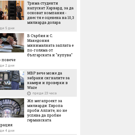
Трима студенти
напускат Харвард, за да
основат компания -
днес тя е оценена на 10,3
милиарда долара
ди 5 дни
В Сърбия и С.
Македония
минималната заплата е
по-голяма от
българската и "купува"
 повече
ди 2 дни
МВР вече може да
забрани сигналите за
камери и проверки в
Waze
преди 23 часа
6
06.02.2026
18.12.2024
Жп мегапроект за
милиарди: Европа
проби Алпите, но не
успява да пробие
германската
крация
ди 4 дни
идни роботи на
Мегасливането за $260
Автомобил