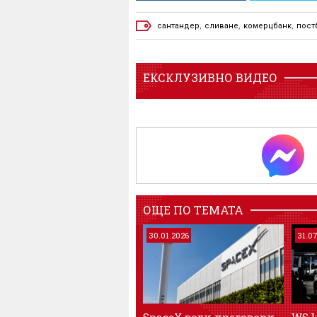
сантандер
,
сливане
,
комерцбанк
,
пост
ЕКСКЛУЗИВНО ВИДЕО
ОЩЕ ПО ТЕМАТА
30.01.2026
31.0
SpaceX води преговори
WSJ: