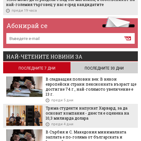
най-големия търговец у нас е сред кандидатите
преди 19 часа
Абонирай се
НАЙ-ЧЕТЕНИТЕ НОВИНИ ЗА
ПОСЛЕДНИТЕ 7 ДНИ
ПОСЛЕДНИТЕ 30 ДНИ
В следващия половин век: В някои
европейски страни пенсионната възраст ще
достигне 74 г., най-голямото увеличение е
13 г.
преди 5 дни
Трима студенти напускат Харвард, за да
основат компания - днес тя е оценена на
10,3 милиарда долара
преди 4 дни
В Сърбия и С. Македония минималната
заплата е по-голяма от българската и