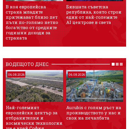
В коя европейска
Бившата съветска
страна младите
република, която строи
притежават близо пет
един от най-големите
А
пъти по-голямо нетно
AI центрове в света
богатство от средните
б
годишни доходи за
страната
ВОДЕЩОТО ДНЕС
06.08.2026
06.08.2026
Най-големият
Aurubis с голям ръст на
европейски център за
производството у нас и
Б
отбранителни и
скок на печалбата
космически технологии
ще е край София
с