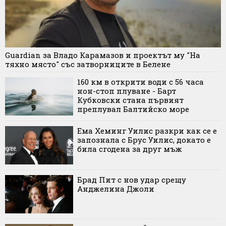
Guardian за Владо Карамазов и проектът му "На
тяхно място" със затворниците в Белене
160 км в открити води с 56 часа
нон-стоп плуване - Барт
Кубковски стана първият
преплувал Балтийско море
Ема Хеминг Уилис разкри как се е
запознала с Брус Уилис, докато е
била сгодена за друг мъж
Брад Пит с нов удар срещу
Анджелина Джоли