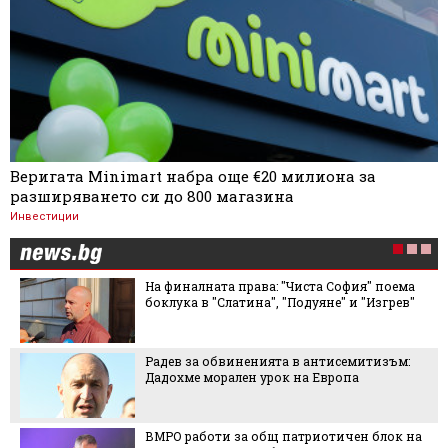
Веригата Minimart набра още €20 милиона за
разширяването си до 800 магазина
Инвестиции
На финалната права: "Чиста София" поема
боклука в "Слатина", "Подуяне" и "Изгрев"
Радев за обвиненията в антисемитизъм:
Дадохме морален урок на Европа
ВМРО работи за общ патриотичен блок на