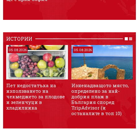
ИСТОРИИ
05.08.2026
05.08.2026
Пет недостатъка на
Изненадващото място,
използването на
определено за най-
чекмеджето за плодове
добрия плаж в
и зеленчуци в
България според
хладилника
TripAdvisor (и
останалите в топ 10)