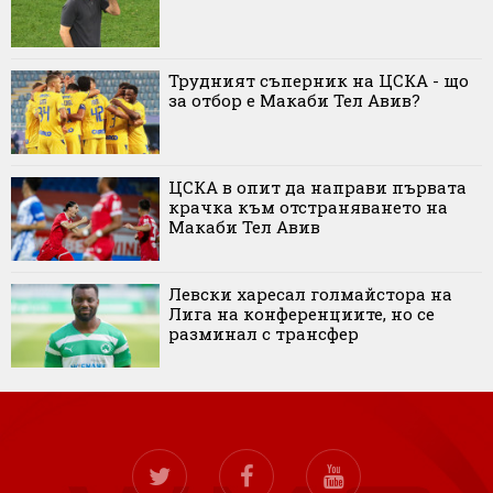
Трудният съперник на ЦСКА - що
за отбор е Макаби Тел Авив?
ЦСКА в опит да направи първата
крачка към отстраняването на
Макаби Тел Авив
Левски харесал голмайстора на
Лига на конференциите, но се
разминал с трансфер