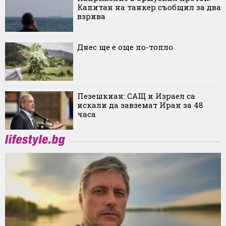
Капитан на танкер съобщил за два
взрива
Днес ще е още по-топло
Пезешкиан: САЩ и Израел са
искали да завземат Иран за 48
часа