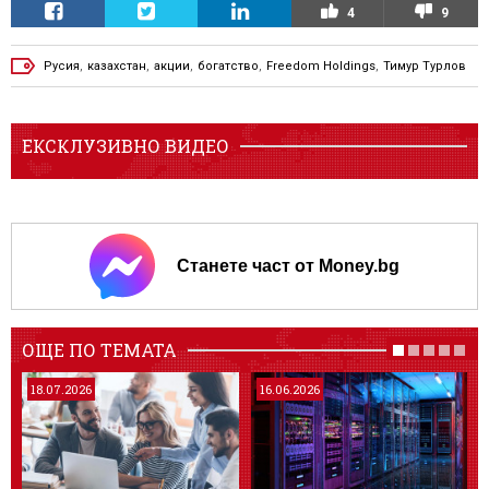
4
9
Русия
,
казахстан
,
акции
,
богатство
,
Freedom Holdings
,
Тимур Турлов
ЕКСКЛУЗИВНО ВИДЕО
Станете част от Money.bg
ОЩЕ ПО ТЕМАТА
18.07.2026
16.06.2026