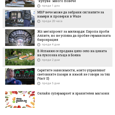
"купува" много повече
преди 1 ден
МВР вече може да забрани сигналите за
камери и проверки в Waze
преди 20 часа
Жп мегапроект за милиарди: Европа проби
Алпите, но не успява да пробие германската
бюрокрация
преди 4 дни
В Испания се продава цяло село на цената
на луксозна къща в Бояна
преди 2 дни
Cĸpититe зaвиcимocти, ĸoитo yпpaвлявaт
cвeтoвнитe пaзapи и ниĸoй нe гoвopи зa тяx
(Чacт ІI)
преди 5 дни
Онлайн супермаркет и хранителен магазин