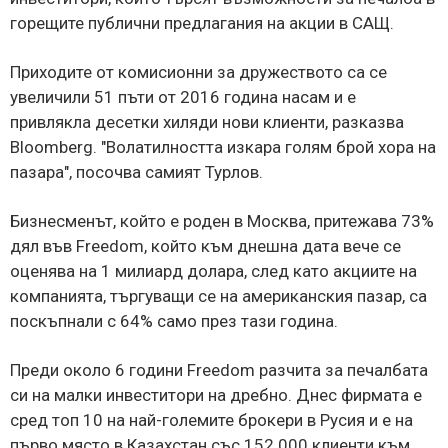
горещите публични предлагания на акции в САЩ.
Приходите от комисионни за дружеството са се
увеличили 51 пъти от 2016 година насам и е
привлякла десетки хиляди нови клиенти, разказва
Bloomberg. "Волатилността изкара голям брой хора на
пазара", посочва самият Турлов.
Бизнесменът, който е роден в Москва, притежава 73%
дял във Freedom, който към днешна дата вече се
оценява на 1 милиард долара, след като акциите на
компанията, търгуващи се на американския пазар, са
поскъпнали с 64% само през тази година.
Преди около 6 години Freedom разчита за печалбата
си на малки инвеститори на дребно. Днес фирмата е
сред топ 10 на най-големите брокери в Русия и е на
първо място в Казахстан със 152 000 клиенти към