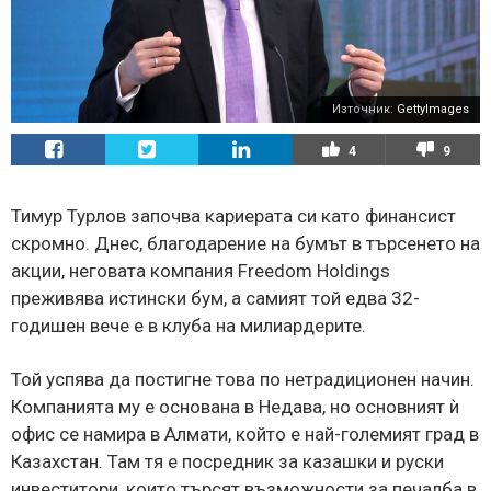
Източник:
GettyImages
4
9
Тимур Турлов започва кариерата си като финансист
скромно. Днес, благодарение на бумът в търсенето на
акции, неговата компания Freedom Holdings
преживява истински бум, а самият той едва 32-
годишен вече е в клуба на милиардерите.
Той успява да постигне това по нетрадиционен начин.
Компанията му е основана в Недава, но основният ѝ
офис се намира в Алмати, който е най-големият град в
Казахстан. Там тя е посредник за казашки и руски
инвеститори, които търсят възможности за печалба в