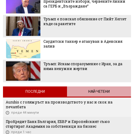
президентските избори, червените линии
са ГЕРБ и „Възраждане“
Тръмп е поискал обяснение от Пийт Хегсет
къде са ракетите
Саудитски танкер е атакуван в Аденския
залив
Тръмп: Искам споразумение с Иран, за да
няма ненужни жертви
ПОСЛЕДНИ
НАЙ-ЧЕТЕНИ
Aurubis с голям ръст на производството у нас и скок на
печалбата
преди 44 минути
ПроКредит Банк България, ЕБВР и Европейският съюз
стартират Академия за собственици на бизнес
преди 1 час