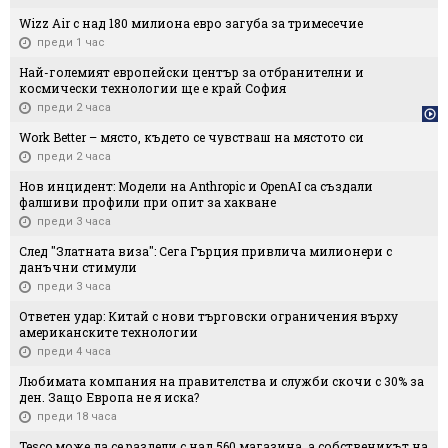
Wizz Air с над 180 милиона евро загуба за тримесечие
преди 1 час
Най-големият европейски център за отбранителни и
космически технологии ще е край София
преди 2 часа
Work Better – място, където се чувстваш на мястото си
преди 2 часа
Нов инцидент: Модели на Anthropic и OpenAI са създали
фалшиви профили при опит за хакване
преди 3 часа
След "Златната виза": Сега Гърция привлича милионери с
данъчни стимули
преди 3 часа
Ответен удар: Китай с нови търговски ограничения върху
американските технологии
преди 4 часа
Любимата компания на правителства и служби скочи с 30% за
ден. Защо Европа не я иска?
преди 18 часа
Tesco може да се раздели с над 560 магазина, а собственикът на