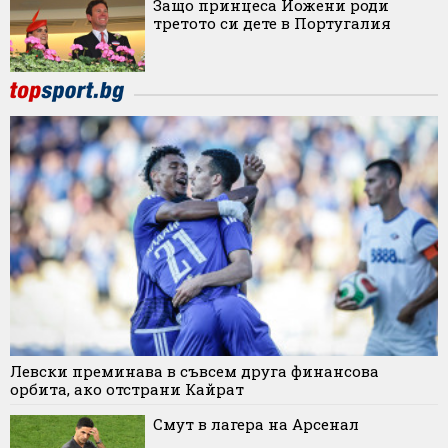
Защо принцеса Йожени роди
третото си дете в Португалия
Левски преминава в съвсем друга финансова
орбита, ако отстрани Кайрат
Смут в лагера на Арсенал