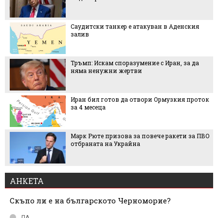
Саудитски танкер е атакуван в Аденския
залив
Тръмп: Искам споразумение с Иран, за да
няма ненужни жертви
Иран бил готов да отвори Ормузкия проток
за 4 месеца
Марк Рюте призова за повече ракети за ПВО
отбраната на Украйна
АНКЕТА
Скъпо ли е на българското Черноморие?
ДА