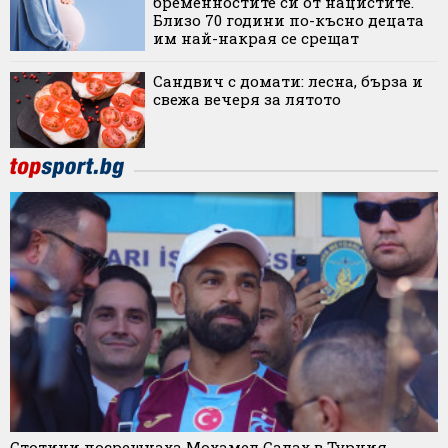
бременностите си от нацистите.
Близо 70 години по-късно децата
им най-накрая се срещат
Сандвич с домати: лесна, бърза и
свежа вечеря за лятото
Стотици посрещнаха Мохамед Салах в Турция