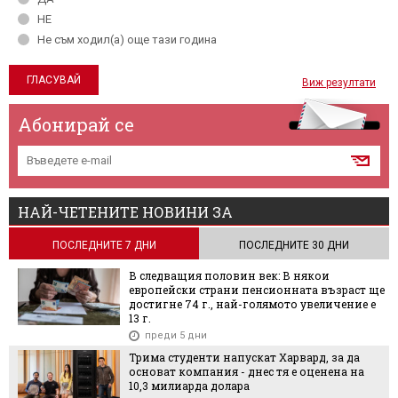
НЕ
Не съм ходил(а) още тази година
Виж резултати
Абонирай се
НАЙ-ЧЕТЕНИТЕ НОВИНИ ЗА
ПОСЛЕДНИТЕ 7 ДНИ
ПОСЛЕДНИТЕ 30 ДНИ
В следващия половин век: В някои
европейски страни пенсионната възраст ще
достигне 74 г., най-голямото увеличение е
13 г.
преди 5 дни
Трима студенти напускат Харвард, за да
основат компания - днес тя е оценена на
10,3 милиарда долара