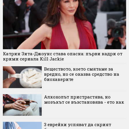
Катрин Зита-Джоунс става опасна: първи кадри от
крими сериала Kill Jackie
Веществото, което смятаме за
вредно, но се оказва средство на
биохакерите
Алкохолът пристрастява, но
мозъкът се възстановява - ето как
3 еврейки успяват да скрият