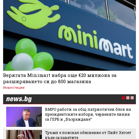
Веригата Minimart набра още €20 милиона за
разширяването си до 800 магазина
Инвестиции
ВМРО работи за общ патриотичен блок на
президентските избори, червените линии
са ГЕРБ и „Възраждане“
Тръмп е поискал обяснение от Пийт Хегсет
къде са ракетите