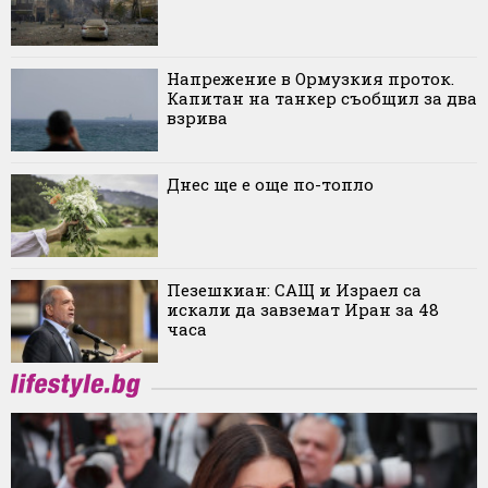
Напрежение в Ормузкия проток.
Капитан на танкер съобщил за два
взрива
Днес ще е още по-топло
Пезешкиан: САЩ и Израел са
искали да завземат Иран за 48
часа