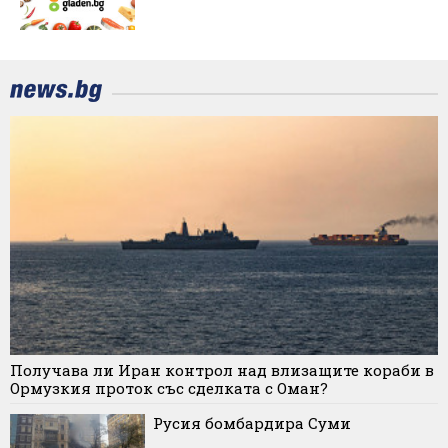
Получава ли Иран контрол над влизащите кораби в
Ормузкия проток със сделката с Оман?
Русия бомбардира Суми