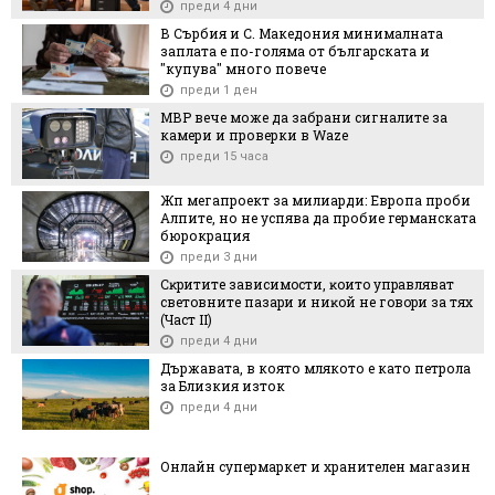
преди 4 дни
В Сърбия и С. Македония минималната
заплата е по-голяма от българската и
"купува" много повече
преди 1 ден
МВР вече може да забрани сигналите за
камери и проверки в Waze
преди 15 часа
Жп мегапроект за милиарди: Европа проби
Алпите, но не успява да пробие германската
бюрокрация
преди 3 дни
Cĸpититe зaвиcимocти, ĸoитo yпpaвлявaт
cвeтoвнитe пaзapи и ниĸoй нe гoвopи зa тяx
(Чacт ІI)
преди 4 дни
Държавата, в която млякото е като петрола
за Близкия изток
преди 4 дни
Онлайн супермаркет и хранителен магазин