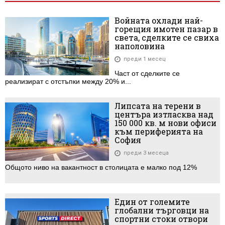
Войната охлади най-
горещия имотен пазар в
света, сделките се свиха
наполовина
преди 1 месец
Част от сделките се
реализират с отстъпки между 20% и...
Липсата на терени в
центъра изтласква над
150 000 кв. м нови офиси
към периферията на
София
преди 3 месеца
Общото ниво на вакантност в столицата е малко под 12%
Един от големите
глобални търговци на
спортни стоки отвори