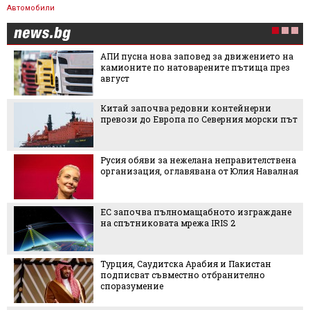
Автомобили
АПИ пусна нова заповед за движението на
камионите по натоварените пътища през
август
Китай започва редовни контейнерни
превози до Европа по Северния морски път
Русия обяви за нежелана неправителствена
организация, оглавявана от Юлия Навалная
ЕС започва пълномащабното изграждане
на спътниковата мрежа IRIS 2
Турция, Саудитска Арабия и Пакистан
подписват съвместно отбранително
споразумение