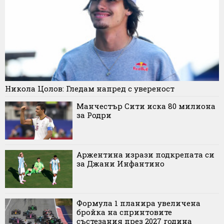
Никола Цолов: Гледам напред с увереност
Манчестър Сити иска 80 милиона
за Родри
Аржентина изрази подкрепата си
за Джани Инфантино
Формула 1 планира увеличена
бройка на спринтовите
състезания през 2027 година