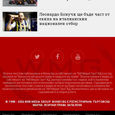
Леонардо Бонучи ще бъде част от
екипа на италианския
национален отбор
Всички текстове публикувани в Money.bg са собственост на "Уеб Медия Груп" АД и са под
закрила на "Закона за авторското право и сродните му права". Всички снимки и видеа са
собственост на "Уеб Медия Груп" АД, разпространяват се с лиценз, който позволява
свободното им ползване или се използват на база лицензионни договори. Съдържанието,
включително текстове, снимки и видео не могат да бъдат използвани и копирани без
изричното писмено разрешение на "Уеб Медия Груп" АД, включително с цел агрегиране на
съдържанието и сходни услуги.
© 1998 - 2026 WEB MEDIA GROUP. MONEY.BG Е РЕГИСТРИРАНА ТЪРГОВСКА
МАРКА. ВСИЧКИ ПРАВА ЗАПАЗЕНИ.
News.bg
Money.bg
Lifestyle.bg
Topsport.bg
Gladen.bg