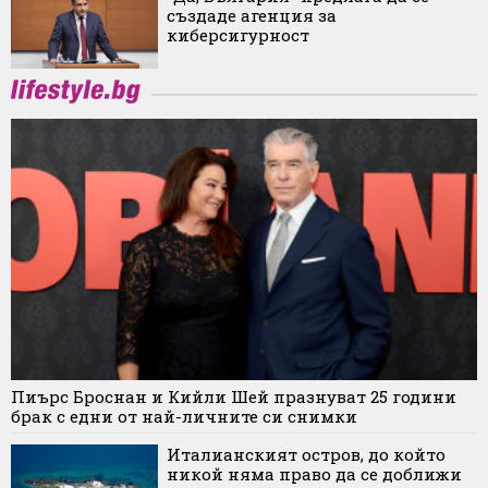
създаде агенция за
киберсигурност
Пиърс Броснан и Кийли Шей празнуват 25 години
брак с едни от най-личните си снимки
Италианският остров, до който
никой няма право да се доближи