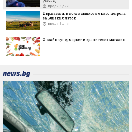
(Чacт ІI)
преди 6 дни
Държавата, в която млякото е като петрола
за Близкия изток
преди 6 дни
Онлайн супермаркет и хранителен магазин