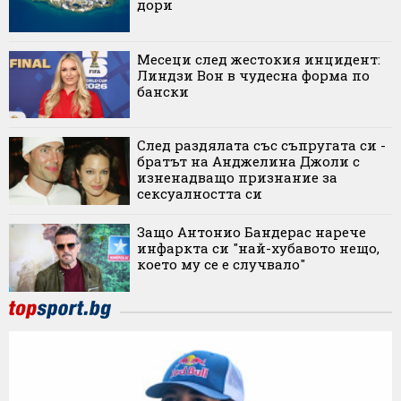
дори
Месеци след жестокия инцидент:
Линдзи Вон в чудесна форма по
бански
След раздялата със съпругата си -
братът на Анджелина Джоли с
изненадващо признание за
сексуалността си
Защо Антонио Бандерас нарече
инфаркта си "най-хубавото нещо,
което му се е случвало"