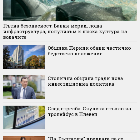
Пътна безопасност: Бавни мерки, лоша
инфраструктура, популизъм и ниска култура на
водачите
Община Перник обяви частично
бедствено положение
Столична община гради нова
инвестиционна политика
След стрелба: Счупиха стъкло на
тролейбус в Плевен
"Да, България" предлага да се