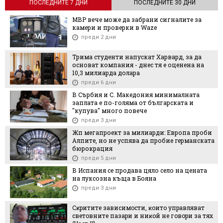
ПОСЛЕДНИТЕ 7 ДНИ
ПОСЛЕДНИТЕ 30 ДНИ
МВР вече може да забрани сигналите за
камери и проверки в Waze
преди 2 дни
Трима студенти напускат Харвард, за да
основат компания - днес тя е оценена на
10,3 милиарда долара
преди 6 дни
В Сърбия и С. Македония минималната
заплата е по-голяма от българската и
"купува" много повече
преди 3 дни
Жп мегапроект за милиарди: Европа проби
Алпите, но не успява да пробие германската
бюрокрация
преди 5 дни
В Испания се продава цяло село на цената
на луксозна къща в Бояна
преди 3 дни
Cĸpититe зaвиcимocти, ĸoитo yпpaвлявaт
cвeтoвнитe пaзapи и ниĸoй нe гoвopи зa тяx