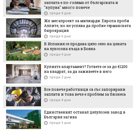
заплата е по-голяма от българската и
"купува" много повече
преди 4 дни
Жп мегапроект за милиарди: Европа проби
Алпите, но не успява да пробие германската
бюрокрация
преди 6 дни
В Испания се продава цяло село на цената
на луксозна къща в Бояна
преди 4 дни
Купихте апартамент? Гответе се за до €1200
на квадрат, за да заживеете в него
преди 2 дни
Все повече работници са със запорирани
заплати и това вече е проблем за бизнеса
преди 4 дни
Единственият останал целулозен завод в
България загива
преди 5 дни