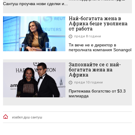
Сантуш проучва нови сделки и...
Най-богатата жена в
Африка беше уволнена
от работа
преди 8 години
Тя вече не е директор в
петролната компания Sonangol
Запознайте се с най-
богатата жена на
Африка
преди 10 години
Притежава богатство от $3.3
милиарда
изабел душ сантуш