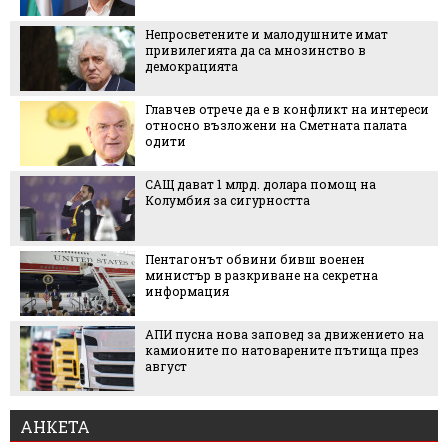
Непросветените и малодушните имат
привилегията да са мнозинство в
демокрацията
Главчев отрече да е в конфликт на интереси
относно възложени на Сметната палата
одити
САЩ дават 1 млрд. долара помощ на
Колумбия за сигурността
Пентагонът обвини бивш военен
министър в разкриване на секретна
информация
АПИ пусна нова заповед за движението на
камионите по натоварените пътища през
август
АНКЕТА