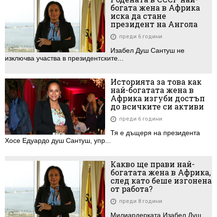
богата жена в Африка
иска да стане
президент на Ангола
преди 6 години
Изабел Душ Сантуш не
изключва участва в президентските...
Историята за това как
най-богатата жена в
Африка изгуби достъп
до всичките си активи
преди 6 години
Тя е дъщеря на президента
Хосе Едуардо душ Сантуш, упр...
Какво ще прави най-
богатата жена в Африка,
след като беше изгонена
от работа?
преди 8 години
Милиардерката Изабел Душ