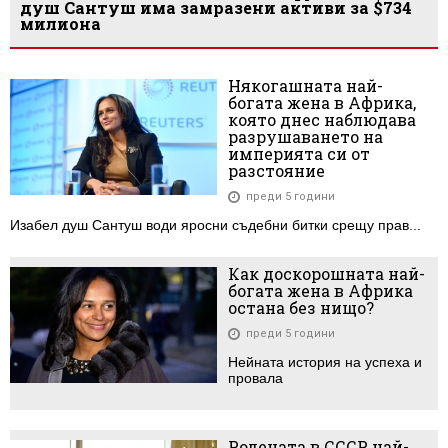
душ Сантуш има замразени активи за $734
милиона
Някогашната най-
богата жена в Африка,
която днес наблюдава
разрушаването на
империята си от
разстояние
преди 5 години
Изабел душ Сантуш води яросни съдебни битки срещу прав...
Как доскорошната най-
богата жена в Африка
остана без нищо?
преди 5 години
Нейната история на успеха и
провала
Родената в СССР най-