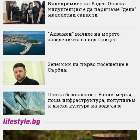
Вицепремиер на Радев: Опасна
индулгенция е да наричаме "деца"
малолетни садисти
"Аквамен" вилнее на морето,
заведенията са под прицел
Зеленски на първо посещение в
Сърбия
Пътна безопасност: Бавни мерки,
лоша инфраструктура, популизъм
и ниска култура на водачите