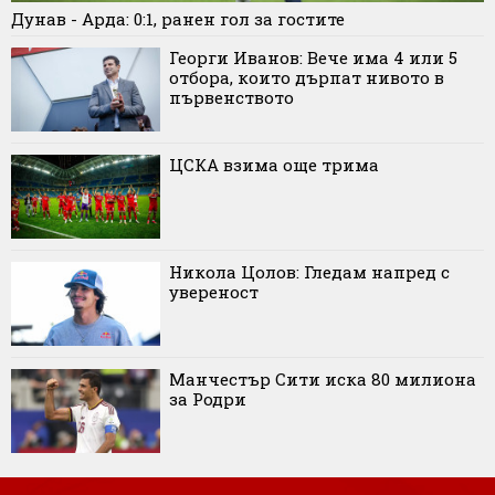
Дунав - Арда: 0:1, ранен гол за гостите
Георги Иванов: Вече има 4 или 5
отбора, които дърпат нивото в
първенството
ЦСКА взима още трима
Никола Цолов: Гледам напред с
увереност
Манчестър Сити иска 80 милиона
за Родри