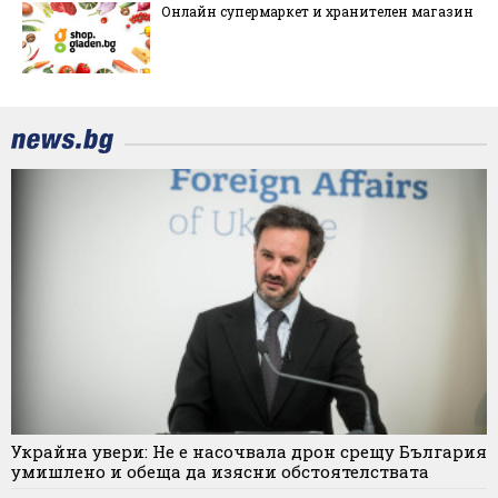
Онлайн супермаркет и хранителен магазин
Украйна увери: Не е насочвала дрон срещу България
умишлено и обеща да изясни обстоятелствата