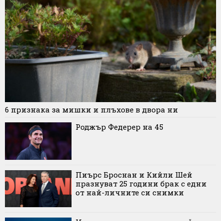
6 признака за мишки и плъхове в двора ни
Роджър Федерер на 45
Пиърс Броснан и Кийли Шей
празнуват 25 години брак с едни
от най-личните си снимки