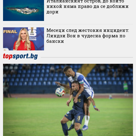
Италианският остров, до който
никой няма право да се доближи
дори
Месеци след жестокия инцидент:
Линдзи Вон в чудесна форма по
бански