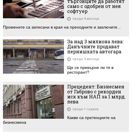
търговците да работят
само с одобрен от нея
софтуер
преди 9 месеца
Промените са записани в края на преходните и заключите...
За над 3 милиона лева:
Данъчните продават
пернишката автогара
преди 9 месеца
Ще се превърне ли тя в
ресторант?
Прецедент: Бизнесмен
от Габрово с рекорден
иск към НАП за 1 млрд.
лева
преди 1 година
Какви са претенциите на
бизнесмена