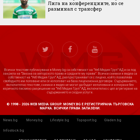
Лига на конференциите, но се
разминал с трансфер
Всички текстове публикувани в Money.bg са собственост на "Уеб Медия Груп" АД и са под
закрила на "Закона за авторското право и сродните му права". Всички снимки и видеа са
собственост на "Уеб Медия Груп" АД, разпространяват се с лиценз, който позволява
свободното им ползване или се използват на база лицензионни договори. Съдържанието,
включително текстове, снимки и видео не могат да бъдат използвани и копирани без
изричното писмено разрешение на "Уеб Медия Груп" АД, включително с цел агрегиране на
съдържанието и сходни услуги.
© 1998 - 2026 WEB MEDIA GROUP. MONEY.BG Е РЕГИСТРИРАНА ТЪРГОВСКА
МАРКА. ВСИЧКИ ПРАВА ЗАПАЗЕНИ.
News.bg
Money.bg
Lifestyle.bg
Topsport.bg
Gladen.bg
Infostock.bg