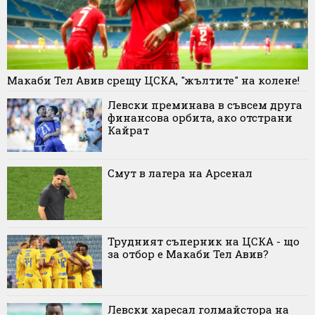
Макаби Тел Авив срещу ЦСКА, "жълтите" на колене!
Левски преминава в съвсем друга
финансова орбита, ако отстрани
Кайрат
Смут в лагера на Арсенал
Трудният съперник на ЦСКА - що
за отбор е Макаби Тел Авив?
Левски харесал голмайстора на