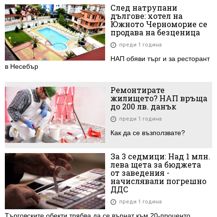
След натрупани
дългове: хотел на
Южното Черноморие се
продава на безценица
преди 1 година
НАП обяви търг и за ресторант
в Несебър
Ремонтирате
жилището? НАП връща
до 200 лв. данък
преди 1 година
Как да се възползвате?
За 3 седмици: Над 1 млн.
лева щета за бюджета
от заведения -
начислявали погрешно
ДДС
преди 1 година
Търговските обекти трябва да се върнат към 20-проценто...