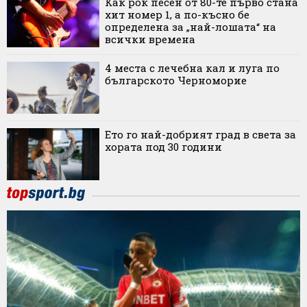
Как рок песен от 80-те първо стана
хит номер 1, а по-късно бе
определена за „най-лошата“ на
всички времена
4 места с лечебна кал и луга по
българското Черноморие
Ето го най-добрият град в света за
хората под 30 години