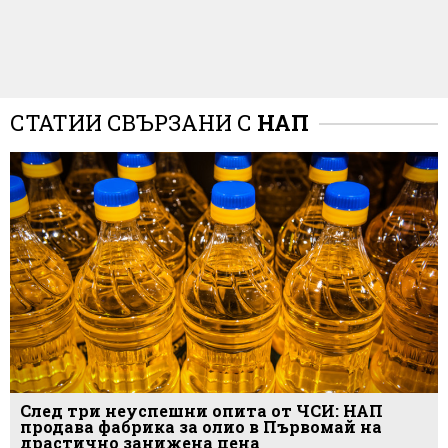
СТАТИИ СВЪРЗАНИ С
НАП
След три неуспешни опита от ЧСИ: НАП
продава фабрика за олио в Първомай на
драстично занижена цена