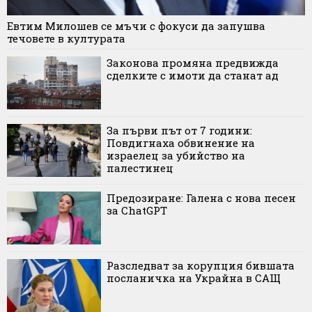
Евтим Милошев се мъчи с фокуси да запушва
течовете в културата
Законова промяна предвижда
сделките с имоти да станат ад
За първи път от 7 години:
Повдигнаха обвинение на
израелец за убийство на
палестинец
Предозиране: Галена с нова песен
за ChatGPT
Разследват за корупция бившата
посланичка на Украйна в САЩ