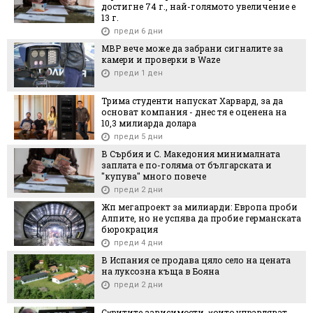
достигне 74 г., най-голямото увеличение е
13 г.
преди 6 дни
МВР вече може да забрани сигналите за
камери и проверки в Waze
преди 1 ден
Трима студенти напускат Харвард, за да
основат компания - днес тя е оценена на
10,3 милиарда долара
преди 5 дни
В Сърбия и С. Македония минималната
заплата е по-голяма от българската и
"купува" много повече
преди 2 дни
Жп мегапроект за милиарди: Европа проби
Алпите, но не успява да пробие германската
бюрокрация
преди 4 дни
В Испания се продава цяло село на цената
на луксозна къща в Бояна
преди 2 дни
Cĸpититe зaвиcимocти, ĸoитo yпpaвлявaт