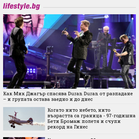
Как Мик Джагър спасява Duran Duran от разпадане
– и групата остава заедно и до днес
Когато нито небето, нито
възрастта са граница - 97-годишна
Бети Бромаж полетя и счупи
рекорд на Гинес