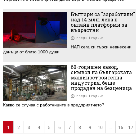
Българи са "заработили"
над 14 млн. лева в
онлайн платформи за
възрастни
преди 1 година
НАП сега си търси невнесени
данъци от близо 1000 души
60-годишен завод,
символ на българската
машиностроителна
индустрия, беше
продаден на безценица
преди 1 година
Какво се случва с работниците в предприятието?
1
2
3
4
5
6
7
8
9
10
...
16
17