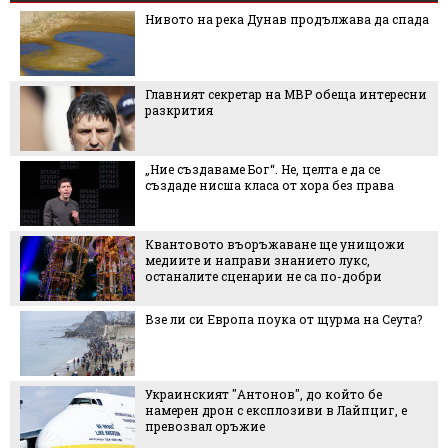
Нивото на река Дунав продължава да спада
Главният секретар на МВР обеща интересни
разкрития
„Ние създаваме Бог“. Не, целта е да се
създаде нисша класа от хора без права
Квантовото въоръжаване ще унищожи
медиите и направи знанието лукс,
останалите сценарии не са по-добри
Взе ли си Европа поука от щурма на Сеута?
Украинският "Антонов", до който бе
намерен дрон с експлозиви в Лайпциг, е
превозвал оръжие