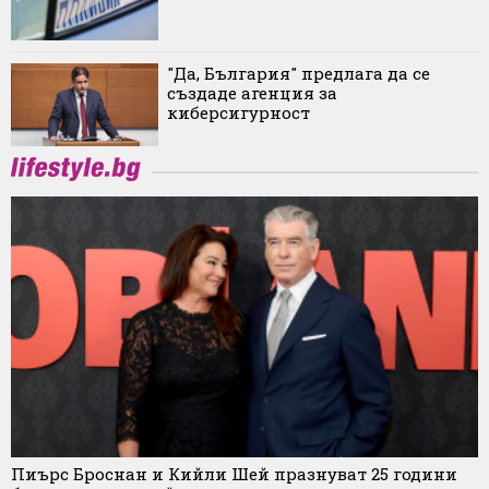
"Да, България" предлага да се
създаде агенция за
киберсигурност
Пиърс Броснан и Кийли Шей празнуват 25 години