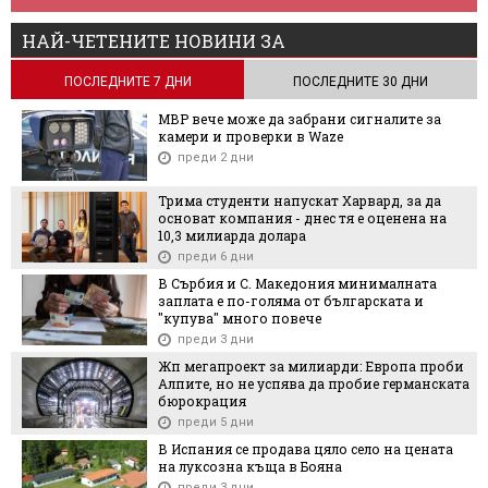
НАЙ-ЧЕТЕНИТЕ НОВИНИ ЗА
ПОСЛЕДНИТЕ 7 ДНИ
ПОСЛЕДНИТЕ 30 ДНИ
МВР вече може да забрани сигналите за
камери и проверки в Waze
преди 2 дни
Трима студенти напускат Харвард, за да
основат компания - днес тя е оценена на
10,3 милиарда долара
преди 6 дни
В Сърбия и С. Македония минималната
заплата е по-голяма от българската и
"купува" много повече
преди 3 дни
Жп мегапроект за милиарди: Европа проби
Алпите, но не успява да пробие германската
бюрокрация
преди 5 дни
В Испания се продава цяло село на цената
на луксозна къща в Бояна
преди 3 дни