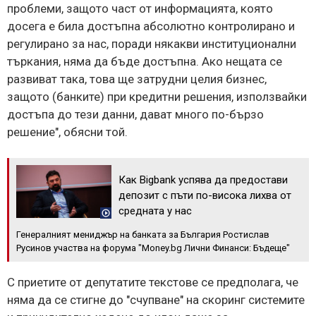
проблеми, защото част от информацията, която
досега е била достъпна абсолютно контролирано и
регулирано за нас, поради някакви институционални
търкания, няма да бъде достъпна. Ако нещата се
развиват така, това ще затрудни целия бизнес,
защото (банките) при кредитни решения, използвайки
достъпа до тези данни, дават много по-бързо
решение", обясни той.
Как Bigbank успява да предостави
депозит с пъти по-висока лихва от
средната у нас
Генералният мениджър на банката за България Ростислав
Русинов участва на форума "Money.bg Лични Финанси: Бъдеще"
С приетите от депутатите текстове се предполага, че
няма да се стигне до "счупване" на скоринг системите