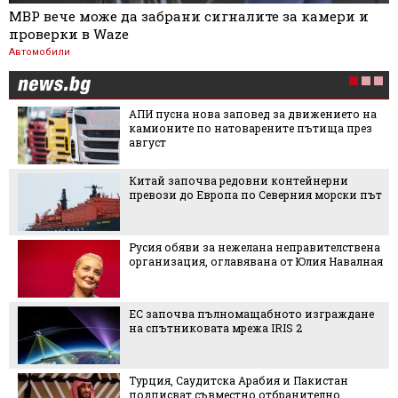
МВР вече може да забрани сигналите за камери и
проверки в Waze
Автомобили
АПИ пусна нова заповед за движението на
камионите по натоварените пътища през
август
Китай започва редовни контейнерни
превози до Европа по Северния морски път
Русия обяви за нежелана неправителствена
организация, оглавявана от Юлия Навалная
ЕС започва пълномащабното изграждане
на спътниковата мрежа IRIS 2
Турция, Саудитска Арабия и Пакистан
подписват съвместно отбранително