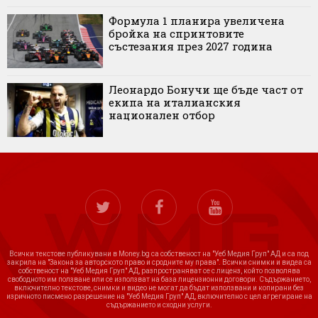
Формула 1 планира увеличена
бройка на спринтовите
състезания през 2027 година
Леонардо Бонучи ще бъде част от
екипа на италианския
национален отбор
Всички текстове публикувани в Money.bg са собственост на "Уеб Медия Груп" АД и са под
закрила на "Закона за авторското право и сродните му права". Всички снимки и видеа са
собственост на "Уеб Медия Груп" АД, разпространяват се с лиценз, който позволява
свободното им ползване или се използват на база лицензионни договори. Съдържанието,
включително текстове, снимки и видео не могат да бъдат използвани и копирани без
изричното писмено разрешение на "Уеб Медия Груп" АД, включително с цел агрегиране на
съдържанието и сходни услуги.