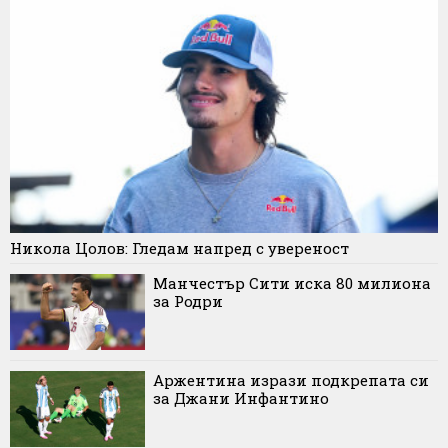
Никола Цолов: Гледам напред с увереност
Манчестър Сити иска 80 милиона
за Родри
Аржентина изрази подкрепата си
за Джани Инфантино