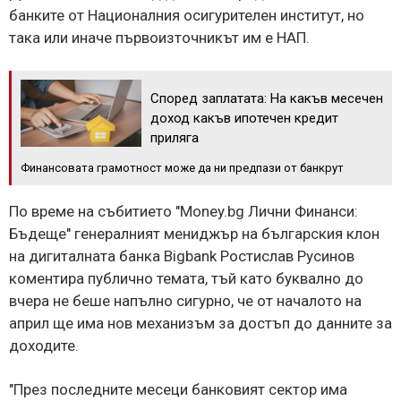
банките от Националния осигурителен институт, но
така или иначе първоизточникът им е НАП.
Според заплатата: На какъв месечен
доход какъв ипотечен кредит
приляга
Финансовата грамотност може да ни предпази от банкрут
По време на събитието "Money.bg Лични Финанси:
Бъдеще" генералният мениджър на българския клон
на дигиталната банка Bigbank Ростислав Русинов
коментира публично темата, тъй като буквално до
вчера не беше напълно сигурно, че от началото на
април ще има нов механизъм за достъп до данните за
доходите.
"През последните месеци банковият сектор има