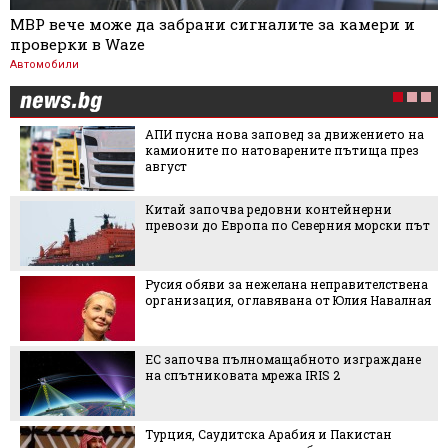
МВР вече може да забрани сигналите за камери и
проверки в Waze
Автомобили
АПИ пусна нова заповед за движението на
камионите по натоварените пътища през
август
Китай започва редовни контейнерни
превози до Европа по Северния морски път
Русия обяви за нежелана неправителствена
организация, оглавявана от Юлия Навалная
ЕС започва пълномащабното изграждане
на спътниковата мрежа IRIS 2
Турция, Саудитска Арабия и Пакистан