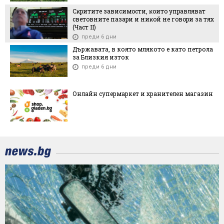
Cĸpититe зaвиcимocти, ĸoитo yпpaвлявaт
cвeтoвнитe пaзapи и ниĸoй нe гoвopи зa тяx
(Чacт ІI)
преди 6 дни
Държавата, в която млякото е като петрола
за Близкия изток
преди 6 дни
Онлайн супермаркет и хранителен магазин