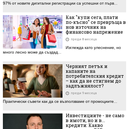
97% от новите дигитални регистрации са успешни от първ...
Как "купи сега, плати
по-късно" се превръща в
нов източник на
финансово напрежение
преди 8 месеца
Изглежда като улеснение, но
много лесно може да създад...
Черният петък и
капаните на
потребителския кредит
– как да не стигнем до
задлъжнялост?
преди 9 месеца
Практически съвети как да се възползваме от промоциите...
Инвестициите - не само
в имоти, но и в...
кредити: Какво