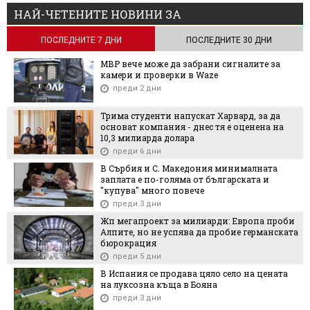
НАЙ-ЧЕТЕНИТЕ НОВИНИ ЗА
ПОСЛЕДНИТЕ 7 ДНИ
ПОСЛЕДНИТЕ 30 ДНИ
МВР вече може да забрани сигналите за
камери и проверки в Waze
преди 2 дни
Трима студенти напускат Харвард, за да
основат компания - днес тя е оценена на
10,3 милиарда долара
преди 6 дни
В Сърбия и С. Македония минималната
заплата е по-голяма от българската и
"купува" много повече
преди 3 дни
Жп мегапроект за милиарди: Европа проби
Алпите, но не успява да пробие германската
бюрокрация
преди 5 дни
В Испания се продава цяло село на цената
на луксозна къща в Бояна
преди 3 дни