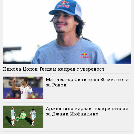
Никола Цолов: Гледам напред с увереност
Манчестър Сити иска 80 милиона
за Родри
Аржентина изрази подкрепата си
за Джани Инфантино