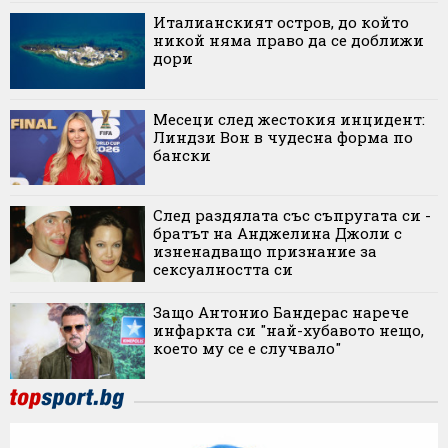
Италианският остров, до който
никой няма право да се доближи
дори
Месеци след жестокия инцидент:
Линдзи Вон в чудесна форма по
бански
След раздялата със съпругата си -
братът на Анджелина Джоли с
изненадващо признание за
сексуалността си
Защо Антонио Бандерас нарече
инфаркта си "най-хубавото нещо,
което му се е случвало"