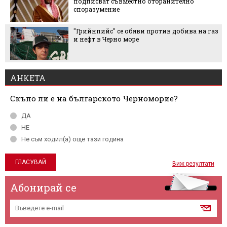
подписват съвместно отбранително
споразумение
"Грийнпийс" се обяви против добива на газ
и нефт в Черно море
АНКЕТА
Скъпо ли е на българското Черноморие?
ДА
НЕ
Не съм ходил(а) още тази година
Виж резултати
Абонирай се