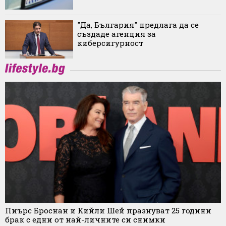
"Да, България" предлага да се
създаде агенция за
киберсигурност
Пиърс Броснан и Кийли Шей празнуват 25 години
брак с едни от най-личните си снимки