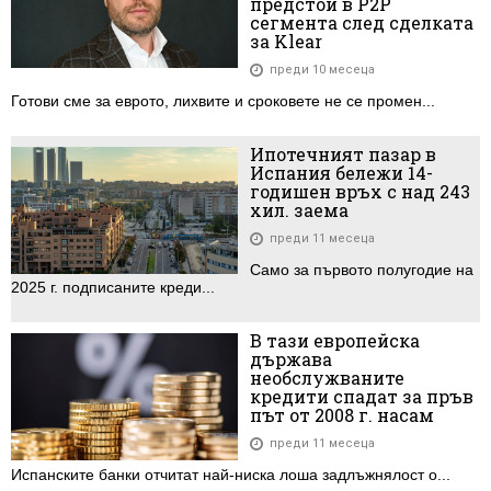
предстои в P2P
сегмента след сделката
за Klear
преди 10 месеца
Готови сме за еврото, лихвите и сроковете не се промен...
Ипотечният пазар в
Испания бележи 14-
годишен връх с над 243
хил. заема
преди 11 месеца
Само за първото полугодие на
2025 г. подписаните креди...
В тази европейска
държава
необслужваните
кредити спадат за пръв
път от 2008 г. насам
преди 11 месеца
Испанските банки отчитат най-ниска лоша задлъжнялост о...