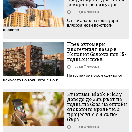
рекорд през януари
преди 5 месеца
От началото на февруари
влязоха нови по-строги
правила...
През октомври
ипотечният пазар в
Испания бележи нов 15-
годишен връх
преди 7 месеца
Натрупаният брой сделки от
началото на годината е на к...
Evrotrust: Black Friday
доведе до 33% ръст на
годишна база на онлайн
стоковите кредити, а
процесът е с 45% по-
бърз
преди 8 месеца