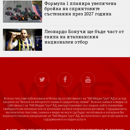
Формула 1 планира увеличена
бройка на спринтовите
състезания през 2027 година
Леонардо Бонучи ще бъде част от
екипа на италианския
национален отбор
Всички текстове публикувани в Money.bg са собственост на "Уеб Медия Груп" АД и са под
закрила на "Закона за авторското право и сродните му права". Всички снимки и видеа са
собственост на "Уеб Медия Груп" АД, разпространяват се с лиценз, който позволява
свободното им ползване или се използват на база лицензионни договори. Съдържанието,
включително текстове, снимки и видео не могат да бъдат използвани и копирани без
изричното писмено разрешение на "Уеб Медия Груп" АД, включително с цел агрегиране на
съдържанието и сходни услуги.