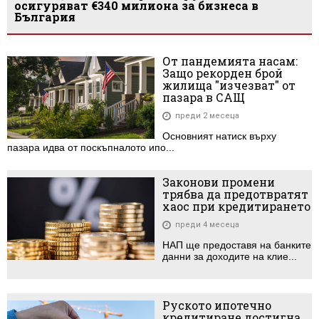
осигуряват €340 милиона за бизнеса в
България
От пандемията насам:
Защо рекорден брой
жилища "изчезват" от
пазара в САЩ
преди 2 месеца
Основният натиск върху
пазара идва от поскъпналото ипо...
Законови промени
трябва да предотвратят
хаос при кредитирането
преди 4 месеца
НАП ще предоставя на банките
данни за доходите на клие...
Руското ипотечно
кредитиране достигна