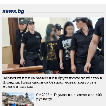
Наркотици ли са замесени в бруталното убийство в
Пловдив: Измъчвали са без жал човек, който се е
молил и плакал
От 2022 г. Германия е изгонила 400
руснаци