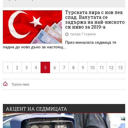
Турската лира с нов лек
спад. Валутата се
задържа на най-ниското
си ниво за 2019-а
преди 7 години
През миналата седмица тя
падна до ново дъно за настоящ...
1
2
3
4
5
6
7
8
9
10
11
12
13
Турска лира
АКЦЕНТ НА СЕДМИЦАТА