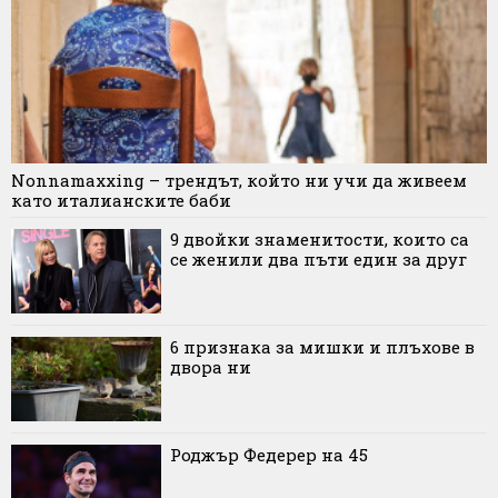
Nonnamaxxing – трендът, който ни учи да живеем
като италианските баби
9 двойки знаменитости, които са
се женили два пъти един за друг
6 признака за мишки и плъхове в
двора ни
Роджър Федерер на 45