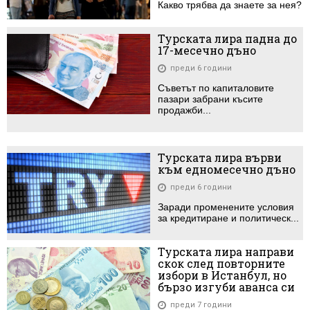
Какво трябва да знаете за нея?
Турската лира падна до
17-месечно дъно
преди 6 години
Съветът по капиталовите
пазари забрани късите
продажби...
Турската лира върви
към едномесечно дъно
преди 6 години
Заради променените условия
за кредитиране и политическ...
Турската лира направи
скок след повторните
избори в Истанбул, но
бързо изгуби аванса си
преди 7 години