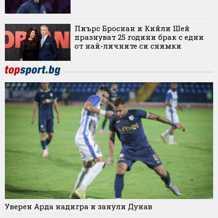
Пиърс Броснан и Кийли Шей
празнуват 25 години брак с едни
от най-личните си снимки
Уверен Арда надигра и занули Дунав