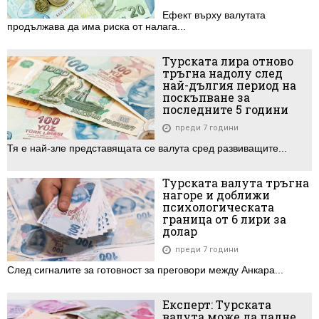
Ефект върху валутата
продължава да има риска от налага...
Турската лира отново
тръгна надолу след
най-дългия период на
поскъпване за
последните 5 години
преди 7 години
Тя е най-зле представящата се валута сред развиващите...
Турската валута тръгна
нагоре и доближи
психологическата
граница от 6 лири за
долар
преди 7 години
След сигналите за готовност за преговори между Анкара...
Експерт: Турската
валута може да падне