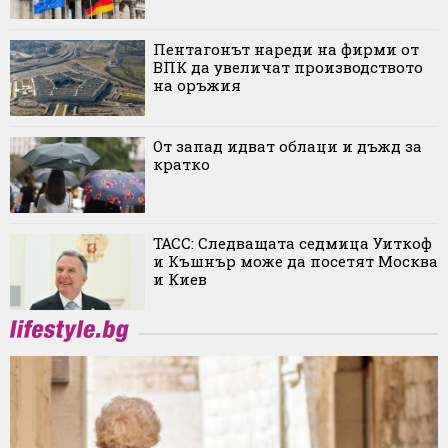
Пентагонът нареди на фирми от
ВПК да увеличат производството
на оръжия
От запад идват облаци и дъжд за
кратко
ТАСС: Следващата седмица Уиткоф
и Къшнър може да посетят Москва
и Киев