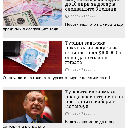
до 10 лири за долар в
следващите 3 години
преди 7 години
Поевтиняването на лирата ще
продължи в следващите годи...
Турция задържа
покупки на валута на
стойност над $100 000 в
опит да подкрепи
лирата
преди 7 години
От началото на годината турската лира е поевтиняла с 1...
Турската икономика
плаща солената цена на
повторните избори в
Истанбул
преди 7 години
Колко лоша може да стане
ситуацията в страната