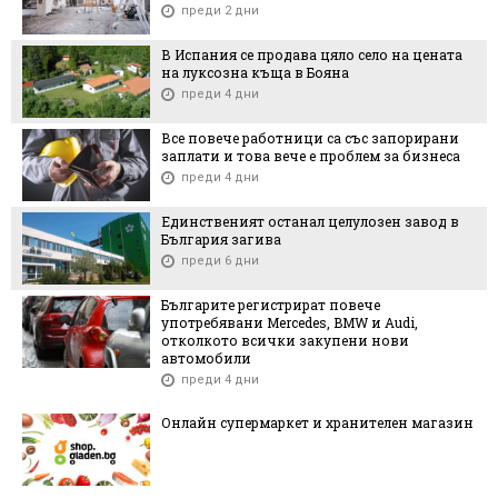
преди 2 дни
В Испания се продава цяло село на цената
на луксозна къща в Бояна
преди 4 дни
Все повече работници са със запорирани
заплати и това вече е проблем за бизнеса
преди 4 дни
Единственият останал целулозен завод в
България загива
преди 6 дни
Българите регистрират повече
употребявани Mercedes, BMW и Audi,
отколкото всички закупени нови
автомобили
преди 4 дни
Онлайн супермаркет и хранителен магазин