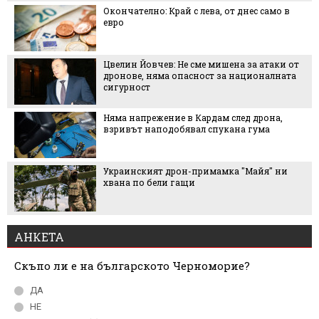
Окончателно: Край с лева, от днес само в
евро
Цвелин Йовчев: Не сме мишена за атаки от
дронове, няма опасност за националната
сигурност
Няма напрежение в Кардам след дрона,
взривът наподобявал спукана гума
Украинският дрон-примамка "Майя" ни
хвана по бели гащи
АНКЕТА
Скъпо ли е на българското Черноморие?
ДА
НЕ