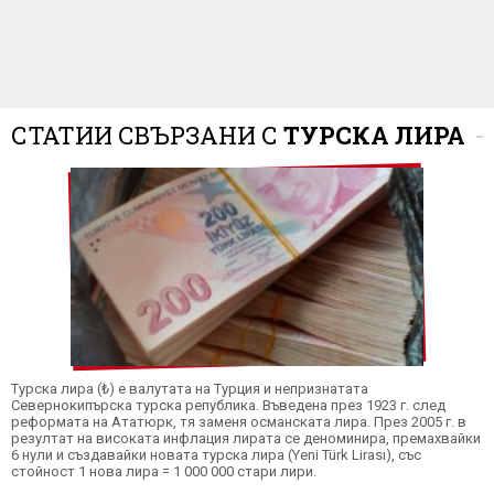
СТАТИИ СВЪРЗАНИ С
ТУРСКА ЛИРА
Турска лира (₺) е валутата на Турция и непризнатата
Севернокипърска турска република. Въведена през 1923 г. след
реформата на Ататюрк, тя заменя османската лира. През 2005 г. в
резултат на високата инфлация лирата се деноминира, премахвайки
6 нули и създавайки новата турска лира (Yeni Türk Lirası), със
стойност 1 нова лира = 1 000 000 стари лири.