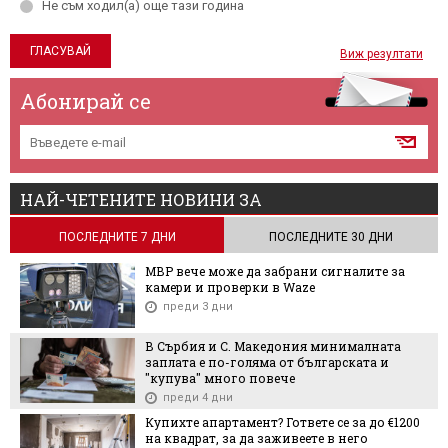
Не съм ходил(а) още тази година
Виж резултати
Абонирай се
НАЙ-ЧЕТЕНИТЕ НОВИНИ ЗА
ПОСЛЕДНИТЕ 7 ДНИ
ПОСЛЕДНИТЕ 30 ДНИ
МВР вече може да забрани сигналите за
камери и проверки в Waze
преди 3 дни
В Сърбия и С. Македония минималната
заплата е по-голяма от българската и
"купува" много повече
преди 4 дни
Купихте апартамент? Гответе се за до €1200
на квадрат, за да заживеете в него