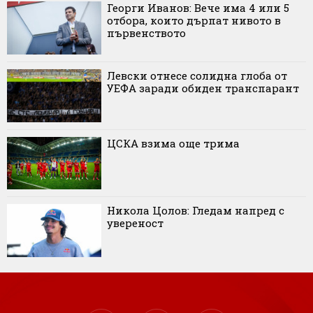
Георги Иванов: Вече има 4 или 5
отбора, които дърпат нивото в
първенството
Левски отнесе солидна глоба от
УЕФА заради обиден транспарант
ЦСКА взима още трима
Никола Цолов: Гледам напред с
увереност