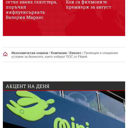
сетне хвана гангстера,
Кои са филмовите
М
поръчал
премиери за август
инфлуенсърката
Валерия Маркес
д
Икономически новини
/
Компании
/
Бизнес
/
Промоции и специални
условия за бизнесите, които изберат ПОС от Fibank
АКЦЕНТ НА ДЕНЯ