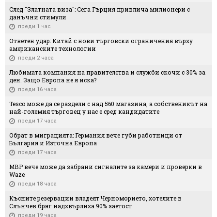
След "Златната виза": Сега Гърция привлича милионери с
данъчни стимули
преди 1 час
Ответен удар: Китай с нови търговски ограничения върху
американските технологии
преди 2 часа
Любимата компания на правителства и служби скочи с 30% за
ден. Защо Европа не я иска?
преди 16 часа
Tesco може да се раздели с над 560 магазина, а собственикът на
най-големия търговец у нас е сред кандидатите
преди 17 часа
Обрат в миграцията: Германия вече губи работници от
България и Източна Европа
преди 17 часа
МВР вече може да забрани сигналите за камери и проверки в
Waze
преди 18 часа
Късните резервации владеят Черноморието, хотелите в
Слънчев бряг надхвърлиха 90% заетост
преди 19 часа