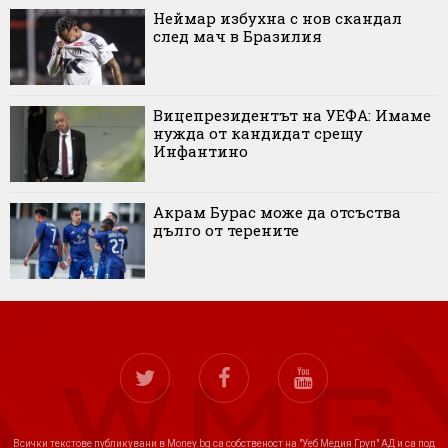
Неймар избухна с нов скандал
след мач в Бразилия
Вицепрезидентът на УЕФА: Имаме
нужда от кандидат срещу
Инфантино
Акрам Бурас може да отсъства
дълго от терените
Всички текстове публикувани в Money.bg са собственост на "Уеб Медия Груп" АД и са под