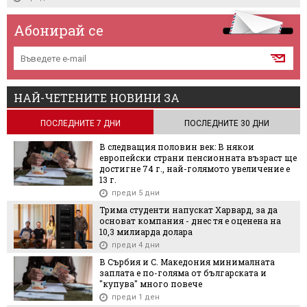
Абонирай се
НАЙ-ЧЕТЕНИТЕ НОВИНИ ЗА
ПОСЛЕДНИТЕ 7 ДНИ
ПОСЛЕДНИТЕ 30 ДНИ
В следващия половин век: В някои
европейски страни пенсионната възраст ще
достигне 74 г., най-голямото увеличение е
13 г.
преди 5 дни
Трима студенти напускат Харвард, за да
основат компания - днес тя е оценена на
10,3 милиарда долара
преди 4 дни
В Сърбия и С. Македония минималната
заплата е по-голяма от българската и
"купува" много повече
преди 1 ден