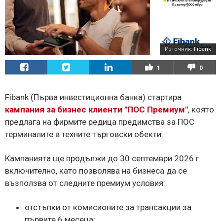
Източник:
Fibank
1
0
Fibank (Първа инвестиционна банка) стартира
кампания за бизнес клиенти "ПОС Премиум"
, която
предлага на фирмите редица предимства за ПОС
терминалите в техните търговски обекти.
Кампанията ще продължи до 30 септември 2026 г.
включително, като позволява на бизнеса да се
възползва от следните премиум условия:
отстъпки от комисионите за трансакции за
първите 6 месеца;