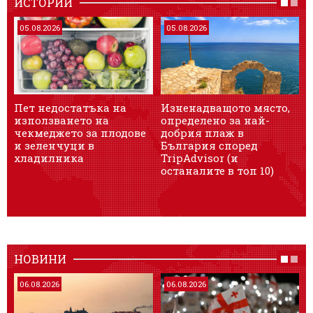
ИСТОРИИ
05.08.2026
05.08.2026
Пет недостатъка на
Изненадващото място,
използването на
определено за най-
чекмеджето за плодове
добрия плаж в
и зеленчуци в
България според
хладилника
TripAdvisor (и
останалите в топ 10)
НОВИНИ
06.08.2026
06.08.2026