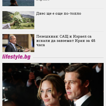
Днес ще е още по-топло
Пезешкиан: САЩ и Израел са
искали да завземат Иран за 48
часа