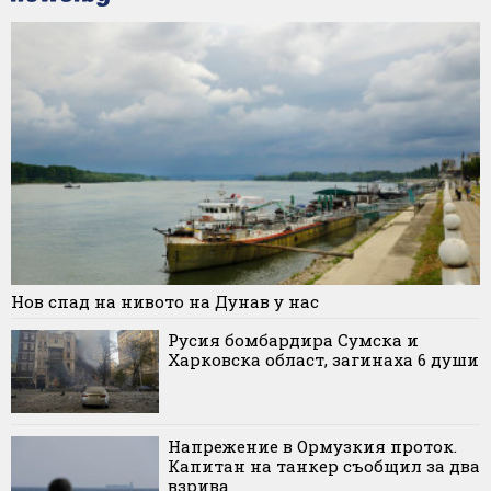
Нов спад на нивото на Дунав у нас
Русия бомбардира Сумска и
Харковска област, загинаха 6 души
Напрежение в Ормузкия проток.
Капитан на танкер съобщил за два
взрива