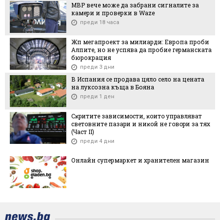
МВР вече може да забрани сигналите за
камери и проверки в Waze
преди 18 часа
Жп мегапроект за милиарди: Европа проби
Алпите, но не успява да пробие германската
бюрокрация
преди 3 дни
В Испания се продава цяло село на цената
на луксозна къща в Бояна
преди 1 ден
Cĸpититe зaвиcимocти, ĸoитo yпpaвлявaт
cвeтoвнитe пaзapи и ниĸoй нe гoвopи зa тяx
(Чacт ІI)
преди 4 дни
Онлайн супермаркет и хранителен магазин