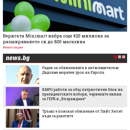
Веригата Minimart набра още €20 милиона за
разширяването си до 800 магазина
Инвестиции
Радев за обвиненията в антисемитизъм:
Дадохме морален урок на Европа
ВМРО работи за общ патриотичен блок на
президентските избори, червените линии
са ГЕРБ и „Възраждане“
Тръмп е поискал обяснение от Пийт Хегсет
къде са ракетите