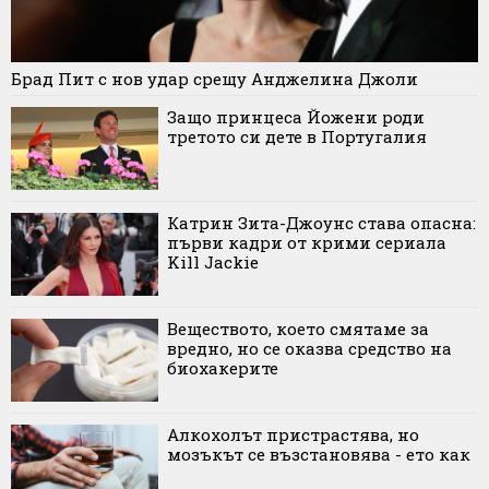
Брад Пит с нов удар срещу Анджелина Джоли
Защо принцеса Йожени роди
третото си дете в Португалия
Катрин Зита-Джоунс става опасна:
първи кадри от крими сериала
Kill Jackie
Веществото, което смятаме за
вредно, но се оказва средство на
биохакерите
Алкохолът пристрастява, но
мозъкът се възстановява - ето как