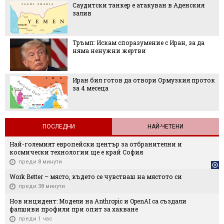
Саудитски танкер е атакуван в Аденския
залив
Тръмп: Искам споразумение с Иран, за да
няма ненужни жертви
Иран бил готов да отвори Ормузкия проток
за 4 месеца
ПОСЛЕДНИ
НАЙ-ЧЕТЕНИ
Най-големият европейски център за отбранителни и
космически технологии ще е край София
преди 8 минути
Work Better – място, където се чувстваш на мястото си
преди 38 минути
Нов инцидент: Модели на Anthropic и OpenAI са създали
фалшиви профили при опит за хакване
преди 1 час