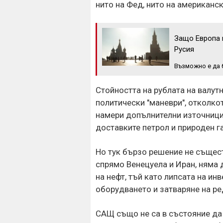
нито на Фед, нито на американс
Защо Европа н
Русия
Възможно е да 
Стойността на рублата на валут
политически "маневри", отколко
намери допълнителни източници 
доставките петрол и природен га
Но тук бързо решение не същес
спрямо Венецуела и Иран, няма 
на нефт, тъй като липсата на ин
оборудването и затваряне на р
САЩ също не са в състояние да 