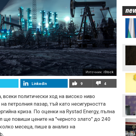
ЦСКА взима още трима
Никола Цолов: Гледам
напред с увереност
Манчестър Сити иска 80
милиона за Родри
Източник:
iStock
LinkedIn
9
4
Аржентина изрази
подкрепата си за Джани
, всеки политически ход на високо ниво
Инфантино
на петролния пазар, тъй като несигурността
ргийна криза. По оценки на Rystad Energy, пълна
Формула 1 планира
увеличена бройка на
ол ще повиши цените на "черното злато" до 240
спринтовите
яколко месеца, пише в анализ на
състезания през 2027
година
b
.