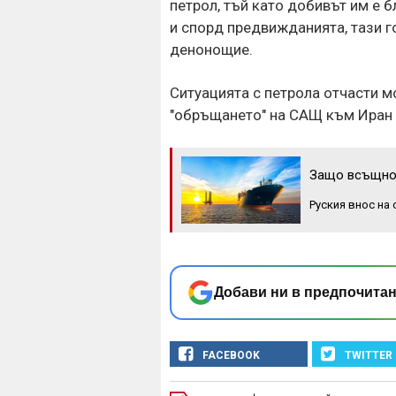
петрол, тъй като добивът им е 
и спорд предвижданията, тази г
денонощие.
Ситуацията с петрола отчасти м
"обръщането" на САЩ към Иран 
Защо всъщнос
Руския внос на
Добави ни в предпочитан
FACEBOOK
TWITTER