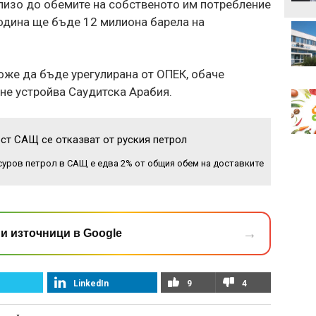
близо до обемите на собственото им потребление
одина ще бъде 12 милиона барела на
оже да бъде урегулирана от ОПЕК, обаче
не устройва Саудитска Арабия.
т САЩ се отказват от руския петрол
 суров петрол в САЩ е едва 2% от общия обем на доставките
→
и източници в Google
LinkedIn
9
4