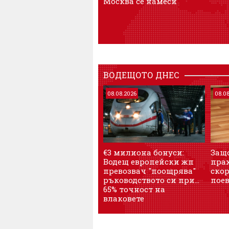
Москва се намеси
ВОДЕЩОТО ДНЕС
08.08.2026
08.0
€3 милиона бонуси:
Защ
Водещ европейски жп
пра
превозвач "поощрява"
скор
ръководството си при...
пое
65% точност на
влаковете