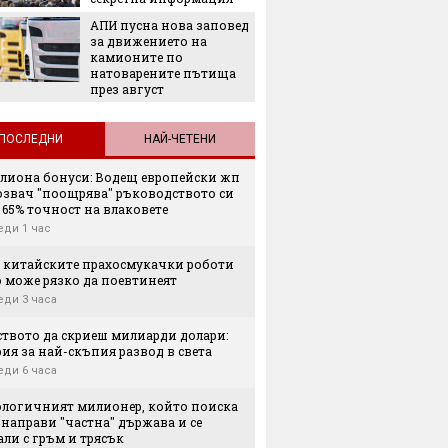
легенда
АПИ пусна нова заповед
Matador
за движението на
наследс
камионите по
Royal
натоварените пътища
през август
ПОСЛЕДНИ
НАЙ-ЧЕТЕНИ
илиона бонуси: Водещ европейски жп
озвач "поощрява" ръководството си
. 65% точност на влаковете
еди 1 час
 китайските прахосмукачки роботи
о може рязко да поевтинеят
еди 3 часа
ството да скриеш милиарди долари:
ия за най-скъпия развод в света
еди 6 часа
ологичният милионер, който поиска
 направи "частна" държава и се
ли с гръм и трясък