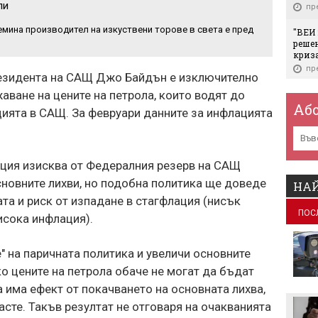
ли
пр
емина производител на изкуствени торове в света е пред
"ВЕИ 
решен
криза
пр
резидента на САЩ Джо Байдън е изключително
Свет
аване на цените на петрола, които водят до
Johnn
Аб
ията в САЩ. За февруари данните за инфлацията
мили
пр
В сде
ация изисква от Федералния резерв на САЩ
собст
друже
новните лихви, но подобна политика ще доведе
НАЙ
пр
та и риск от изпадане в стагфлация (нисък
ПОС
Зако
исока инфлация).
дрон 
пр
" на паричната политика и увеличи основните
САЩ д
ко цените на петрола обаче не могат да бъдат
да...
а има ефект от покачването на основната лихва,
пр
сте. Такъв резултат не отговаря на очакванията
Европ