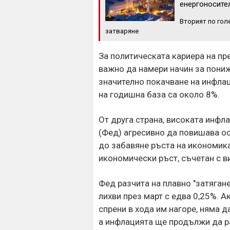
енергоносите
Вторият по гол
затваряне
За политическата кариера на п
важно да намери начин за пониж
значително покачване на инфлац
на годишна база са около 8%.
От друга страна, високата инфл
(Фед) агресивно да повишава ос
до забавяне ръста на икономика
икономически ръст, съчетан с в
Фед разчита на плавно "затягане
лихви през март с едва 0,25%. А
спрени в хода им нагоре, няма д
а инфлацията ще продължи да ра