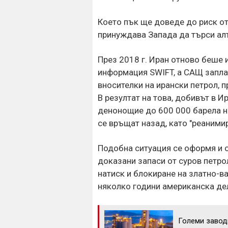
Което пък
ще доведе до риск от
принуждава Запада да търси алт
През 2018 г. Иран отново беше
информация SWIFT, а САЩ запла
вносителки на ирански петрол, п
В резултат на това, добивът в И
денонощие до 600 000 барела н
се връщат назад, като "реанимир
Подобна ситуация се оформя и о
доказани запаси от суров петро
натиск и блокиране на златно-ва
няколко години американска де
Големи завод