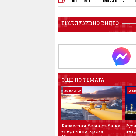
петрол
,
нефт
,
газ
,
енергийна криза
,
ен
ЕКСКЛУЗИВНО ВИДЕО
ОЩЕ ПО ТЕМАТА
03.02.2026
13.0
Казахстан бе на ръба на
Руси
енергийна криза.
петр