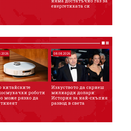
няма достатъчно газ за
енерги
енергетиката си
нашето
8.2026
08.08.2026
08.08.202
о китайските
Изкуството да скриеш
Технол
хосмукачки роботи
милиарди долари:
милион
о може рязко да
История за най-скъпия
поиска 
втинеят
развод в света
"частна
провали
трясък