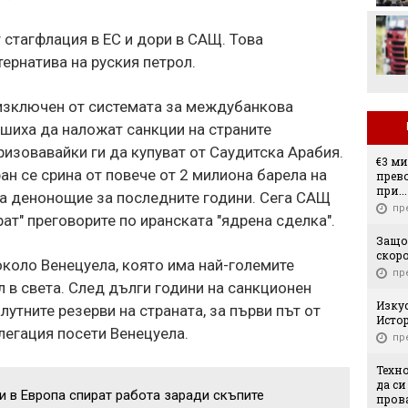
Леонардо Бонучи ще
бъде част от екипа на
 стагфлация в ЕС и дори в САЩ. Това
италианския
национален отбор
ернатива на руския петрол.
 изключен от системата за междубанкова
шиха да наложат санкции на страните
ризовавайки ги да купуват от Саудитска Арабия.
€3 м
ран се срина от повече от 2 милиона барела на
прев
при..
а денонощие за последните години. Сега САЩ
пр
ат" преговорите по иранската "ядрена сделка".
Защо
скор
коло Венецуела, която има най-големите
пр
л в света. След дълги години на санкционен
Изку
лутните резерви на страната, за първи път от
Истор
легация посети Венецуела.
пр
Техн
да си
и в Европа спират работа заради скъпите
прова