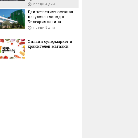
преди 4 дни
Единственият останал
целулозен завод в
България загива
преди 5 дни
Онлайн супермаркет и
хранителен магазин