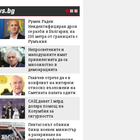
Румен Радев:
Тук Ос
Неидентифициран дрон
истинс
се разби в България, на
ярко, 
100 метра от границата с
незабр
Румъния
5-те н
Непросветените и
българс
малодушните имат
идеи к
привилегията да са
тях
мнозинство в
Лека, 
демокрацията
здраво
Главчев отрече да е в
салата,
конфликт на интереси
за лято
относно възложени на
3 книги
Сметната палата одити
САЩ дават 1 млрд.
долара помощ на
Колумбия за
Лятнат
сигурността
задълж
Пентагонът обвини
със себ
бивш военен министър
в разкриване на
Легенда
секретна информация