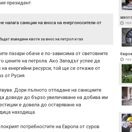
кия президент.
отбр
пр
много
е налага санкции на вноса на енергоносители от
пре
бъдат въведени квоти за внос на петрол и газ
ните пазари обаче е по-зависима от световните
бюро
пре
то цените на петрола. Ако Западът успее да
на енергийни ресурси, той ще се откаже от
з от Русия.
твува. Дори пълното отпадане на санкциите
да доведе до бързо увеличаване на добива им
вестиции е довела до остаряване на
едица находища.
покрият потребностите на Европа от суров