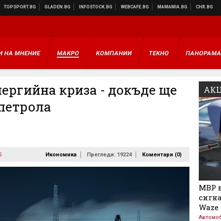
И НА МНЕНИЕ
МАКРО
КОМПАНИИ
ТЕКНО
ПАНОРАМ
нергийна криза - докъде ще
АКЦ
 петрола
5
Икономика
Прегледи: 19224
Коментари (
0
)
МВР в
сигна
Waze
Автомо