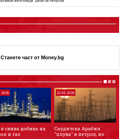
ергийни източници
,
цени на петрола
Станете част от Money.bg
5.2026
22.05.2026
17.03.202
я свива добива на
Саудитска Арабия
Разедин
ол и газ
"плува" в петрол, но
фона н