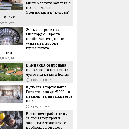
минималната заплата е
ана и спешно реагиране
по-голяма от
еди 1 ден
българската и "купува"
 повече
ди 4 дни
Жп мегапроект за
милиарди: Европа
проби Алпите, но не
успява да пробие
германската
крация
ди 6 дни
В Испания се продава
цяло село на цената на
луксозна къща в Бояна
преди 4 дни
Купихте апартамент?
Гответе се за до €1200 на
квадрат, за да заживеете
в него
преди 1 ден
Все повече работници
са със запорирани
заплати и това вече е
проблем за бизнеса