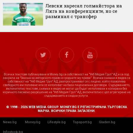
Левски харесал голмайстора на
Лига на конференциите, но се
разминал с трансфер
Всички текстове публикувани в Money.bg са собственост на "Уеб Медия Груп" АД и са под
закрила на "Закона за авторското право и сродните му права". Всички снимки и видеа са
собственост на "Уеб Медия Груп" АД, разпространяват се с лиценз, който позволява
свободното им ползване или се използват на база лицензионни договори. Съдържанието,
включително текстове, снимки и видео не могат да бъдат използвани и копирани без
изричното писмено разрешение на "Уеб Медия Груп" АД, включително с цел агрегиране на
съдържанието и сходни услуги.
© 1998 - 2026 WEB MEDIA GROUP. MONEY.BG Е РЕГИСТРИРАНА ТЪРГОВСКА
МАРКА. ВСИЧКИ ПРАВА ЗАПАЗЕНИ.
News.bg
Money.bg
Lifestyle.bg
Topsport.bg
Gladen.bg
Infostock.bg