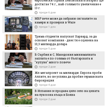
европейски страни пенсионната възраст ще
достигне 74 г., най-голямото увеличение е
13 г.
преди 6 дни
МВР вече може да забрани сигналите за
камери и проверки в Waze
преди 1 ден
Трима студенти напускат Харвард, за да
основат компания - днес тя е оценена на
10,3 милиарда долара
преди 5 дни
В Сърбия и С. Македония минималната
заплата е по-голяма от българската и
"купува" много повече
преди 2 дни
Жп мегапроект за милиарди: Европа проби
Алпите, но не успява да пробие германската
бюрокрация
преди 4 дни
В Испания се продава цяло село на цената
на луксозна къща в Бояна
преди 2 дни