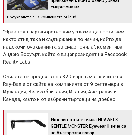
приложения, които бавно убиват
смартфона ви
Проучването е на компанията pCloud
"Чрез това партньорство ние успяхме да постигнем
както стил, така и съдържание по начин, който да
надскочи очакванията за смарт очила", коментира
Андрю Босуърт, който е вицепрезидент на Facebook
Reality Labs .
Очилата се предлагат за 329 евро в магазините на
Ray-Ban и от сайта на компанията от 9 септември в
Ирландия, Великобритания, Италия, Австралия и
Канада, както и от избрани търговци на дребно.
Интелигентните очила HUAWEI X
GENTLE MONSTER Eyewear II вече са
на българския пазар