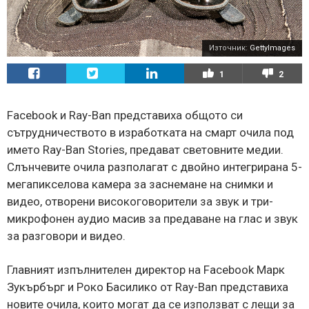
Източник:
GettyImages
1
2
Facebook и Ray-Ban представиха общото си
сътрудничеството в изработката на смарт очила под
името Ray-Ban Stories, предават световните медии.
Слънчевите очила разполагат с двойно интегрирана 5-
мегапикселова камера за заснемане на снимки и
видео, отворени високоговорители за звук и три-
микрофонен аудио масив за предаване на глас и звук
за разговори и видео.
Главният изпълнителен директор на Facebook Марк
Зукърбърг и Роко Басилико от Ray-Ban представиха
новите очила, които могат да се използват с лещи за