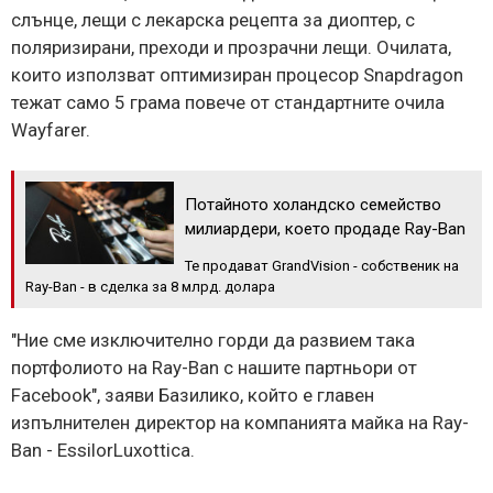
слънце, лещи с лекарска рецепта за диоптер, с
поляризирани, преходи и прозрачни лещи. Очилата,
които използват оптимизиран процесор Snapdragon
тежат само 5 грама повече от стандартните очила
Wayfarer.
Потайното холандско семейство
милиардери, което продаде Ray-Ban
Те продават GrandVision - собственик на
Ray-Ban - в сделка за 8 млрд. долара
"Ние сме изключително горди да развием така
портфолиото на Ray-Ban с нашите партньори от
Facebook", заяви Базилико, който е главен
изпълнителен директор на компанията майка на Ray-
Ban - EssilorLuxottica.