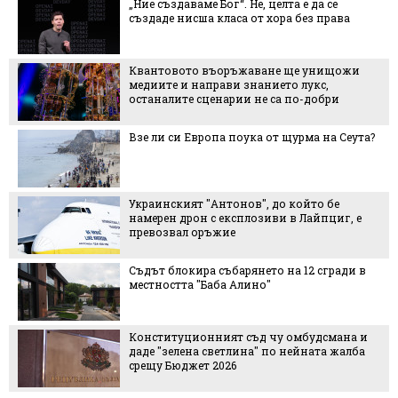
„Ние създаваме Бог“. Не, целта е да се
създаде нисша класа от хора без права
Квантовото въоръжаване ще унищожи
медиите и направи знанието лукс,
останалите сценарии не са по-добри
Взе ли си Европа поука от щурма на Сеута?
Украинският "Антонов", до който бе
намерен дрон с експлозиви в Лайпциг, е
превозвал оръжие
Съдът блокира събарянето на 12 сгради в
местността "Баба Алино"
Конституционният съд чу омбудсмана и
даде "зелена светлина" по нейната жалба
срещу Бюджет 2026