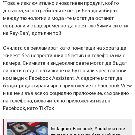
"Това е изключително иновативен продукт, който
доказва, че потребителите не трябва да избират
между технологии и мода -те могат да останат
свързани и същевременно да носят любимия си стил
на Ray-Ban", допълни той.
Очилата се рекламират като помагащи на хората да
живеят без непрестанния обектив на телефона им с
камера. Снимките и видеоклиповете могат да бъдат
заснети с едно натискане на бутон или чрез гласови
команди с Facebook Assistant. А кадрите могат да
бъдат редактирани чрез приложението Facebook View
и качени във всяко социално приложение, съхранено
на телефона, включително приложения извън
Facebook, като TikTok.
Instagram, Facebook, Youtube и още