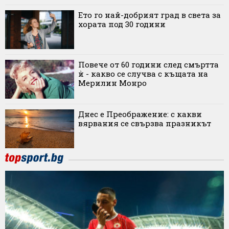
Ето го най-добрият град в света за
хората под 30 години
Повече от 60 години след смъртта
ѝ - какво се случва с къщата на
Мерилин Монро
Днес е Преображение: с какви
вярвания се свързва празникът