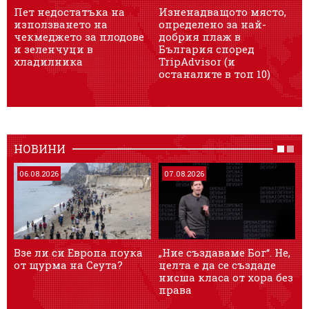
Пет недостатъка на
Изненадващото място,
използването на
определено за най-
чекмеджето за плодове
добрия плаж в
и зеленчуци в
България според
хладилника
TripAdvisor (и
останалите в топ 10)
НОВИНИ
06.08.2026
07.08.2026
Взе ли си Европа поука
„Ние създаваме Бог“. Не,
от щурма на Сеута?
целта е да се създаде
нисша класа от хора без
права
н
о