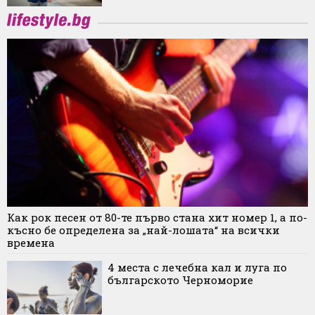
Как рок песен от 80-те първо стана хит номер 1, а по-
късно бе определена за „най-лошата“ на всички
времена
4 места с лечебна кал и луга по
българското Черноморие