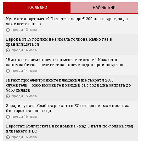
ПОСЛЕДНИ
НАЙ-ЧЕТЕНИ
Купихте апартамент? Гответе се за до €1200 на квадрат, за да
заживеете в него
преди 13 часа
Европа от 15 години не е имала толкова малко газ в
хранилищата си
преди 14 часа
"Високите наеми пречат на местните стоки": Казахстан
започва битка с веригите за повече родно производство
преди 14 часа
Гигант при електронните плащания ще съкрати 2600
служители – най-високите позиции са с годишна заплата до
$460 хиляди
преди 15 часа
Заради сушата: Слабата реколта в ЕС отваря възможности за
българската пшеница
преди 16 часа
Евростат: Българската икономика - над 3 пъти по-голяма след
влизането в ЕС
преди 16 часа