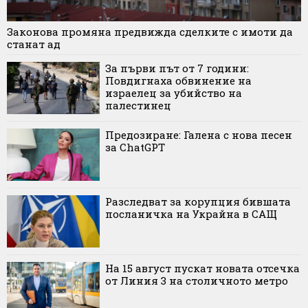
Законова промяна предвижда сделките с имоти да
станат ад
За първи път от 7 години:
Повдигнаха обвинение на
израелец за убийство на
палестинец
Предозиране: Галена с нова песен
за ChatGPT
Разследват за корупция бившата
посланичка на Украйна в САЩ
На 15 август пускат новата отсечка
от Линия 3 на столичното метро