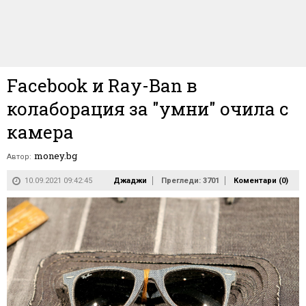
Facebook и Ray-Ban в
колаборация за "умни" очила с
камера
money.bg
Автор:
10.09.2021 09:42:45
Джаджи
Прегледи: 3701
Коментари (
0
)