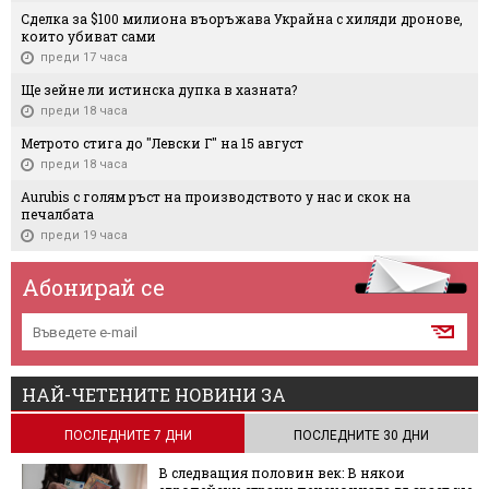
Сделка за $100 милиона въоръжава Украйна с хиляди дронове,
които убиват сами
преди 17 часа
Ще зейне ли истинска дупка в хазната?
преди 18 часа
Метрото стига до "Левски Г" на 15 август
преди 18 часа
Aurubis с голям ръст на производството у нас и скок на
печалбата
преди 19 часа
Абонирай се
НАЙ-ЧЕТЕНИТЕ НОВИНИ ЗА
ПОСЛЕДНИТЕ 7 ДНИ
ПОСЛЕДНИТЕ 30 ДНИ
В следващия половин век: В някои