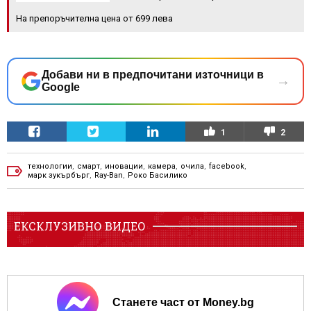
На препоръчителна цена от 699 лева
Добави ни в предпочитани източници в
→
Google
1
2
технологии
,
смарт
,
иновации
,
камера
,
очила
,
facebook
,
марк зукърбърг
,
Ray-Ban
,
Роко Басилико
ЕКСКЛУЗИВНО ВИДЕО
Станете част от Money.bg