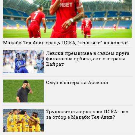
Макаби Тел Авив срещу ЦСКА, "жълтите" на колене!
Левски преминава в съвсем друга
финансова орбита, ако отстрани
Кайрат
Смут в лагера на Арсенал
Трудният съперник на ЦСКА - що
за отбор е Макаби Тел Авив?