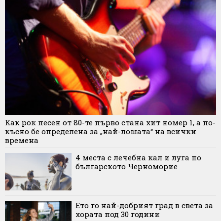
Как рок песен от 80-те първо стана хит номер 1, а по-
късно бе определена за „най-лошата“ на всички
времена
4 места с лечебна кал и луга по
българското Черноморие
Ето го най-добрият град в света за
хората под 30 години