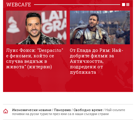
WEBCAFE
Луис Фонси: "Despacito"
От Елада до Рим: Най-
У
е феномен, който се
добрите филми за
T
случва веднъж в
Античността,
с
живота" (интервю)
подредени от
публиката
Икономически новини
/
Панорама
/
Свободно време
/
Най-скъпите
почивки на руски туристи през юни са в наши съседни страни