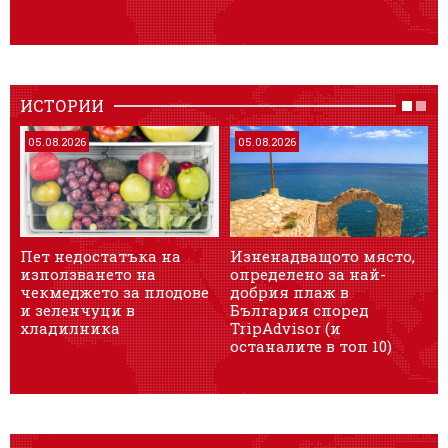
ИСТОРИИ
05.08.2026
05.08.2026
Пет недостатъка на
Изненадващото място,
използването на
определено за най-
чекмеджето за плодове
добрия плаж в
и зеленчуци в
България според
хладилника
TripAdvisor (и
останалите в топ 10)