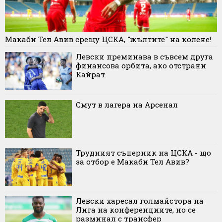
Макаби Тел Авив срещу ЦСКА, "жълтите" на колене!
Левски преминава в съвсем друга
финансова орбита, ако отстрани
Кайрат
Смут в лагера на Арсенал
Трудният съперник на ЦСКА - що
за отбор е Макаби Тел Авив?
Левски харесал голмайстора на
Лига на конференциите, но се
разминал с трансфер