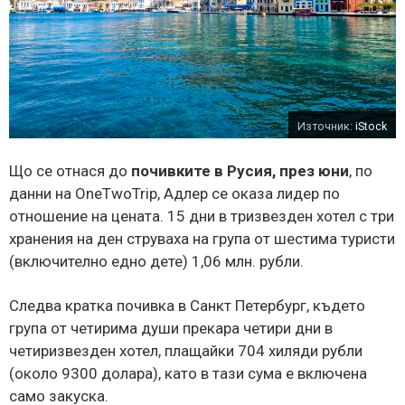
Източник:
iStock
Що се отнася до
почивките в Русия, през юни
, по
данни на OneTwoTrip, Адлер се оказа лидер по
отношение на цената. 15 дни в тризвезден хотел с три
хранения на ден струваха на група от шестима туристи
(включително едно дете) 1,06 млн. рубли.
Следва кратка почивка в Санкт Петербург, където
група от четирима души прекара четири дни в
четиризвезден хотел, плащайки 704 хиляди рубли
(около 9300 долара), като в тази сума е включена
само закуска.