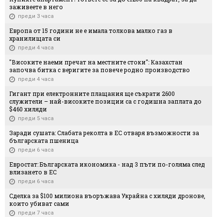
заживеете в него
преди 3 часа
Европа от 15 години не е имала толкова малко газ в
хранилищата си
преди 4 часа
"Високите наеми пречат на местните стоки": Казахстан
започва битка с веригите за повече родно производство
преди 4 часа
Гигант при електронните плащания ще съкрати 2600
служители – най-високите позиции са с годишна заплата до
$460 хиляди
преди 5 часа
Заради сушата: Слабата реколта в ЕС отваря възможности за
българската пшеница
преди 6 часа
Евростат: Българската икономика - над 3 пъти по-голяма след
влизането в ЕС
преди 6 часа
Сделка за $100 милиона въоръжава Украйна с хиляди дронове,
които убиват сами
преди 7 часа