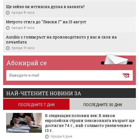
Ще зейне ли истинска дупка в хазната?
преди 8 часа
Метрото стига до "Левски Г" на 15 август
преди 8 часа
Aurubis с голям ръст на производството у нас и скок на
печалбата
преди 9 часа
Абонирай се
НАЙ-ЧЕТЕНИТЕ НОВИНИ ЗА
ПОСЛЕДНИТЕ 7 ДНИ
ПОСЛЕДНИТЕ 30 ДНИ
В следващия половин век: В някои
европейски страни пенсионната възраст ще
достигне 74 г., най-голямото увеличение е
13 г.
преди 6 дни