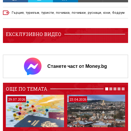
Гърция
,
туризъм
,
туристи
,
почивка
,
почивки
,
руснаци
,
юни
,
бодрум
ЕКСКЛУЗИВНО ВИДЕО
Станете част от Money.bg
ОЩЕ ПО ТЕМАТА
29.07.2026
23.04.2026