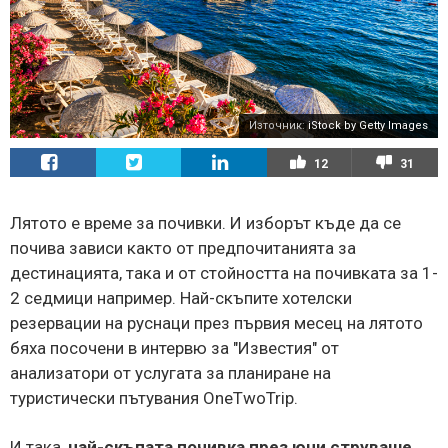
Източник:
iStock by Getty Images
12
31
Лятото е време за почивки. И изборът къде да се
почива зависи както от предпочитанията за
дестинацията, така и от стойността на почивката за 1-
2 седмици например. Най-скъпите хотелски
резервации на руснаци през първия месец на лятото
бяха посочени в интервю за "Известия" от
анализатори от услугата за планиране на
туристически пътувания OneTwoTrip.
И така,
най-скъпата почивка през юни струваше