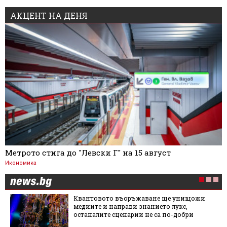
АКЦЕНТ НА ДЕНЯ
Метрото стига до "Левски Г" на 15 август
Икономика
Квантовото въоръжаване ще унищожи
медиите и направи знанието лукс,
останалите сценарии не са по-добри