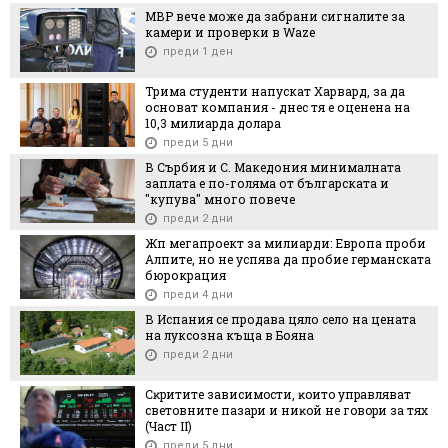
МВР вече може да забрани сигналите за
камери и проверки в Waze
преди 1 ден
Трима студенти напускат Харвард, за да
основат компания - днес тя е оценена на
10,3 милиарда долара
преди 5 дни
В Сърбия и С. Македония минималната
заплата е по-голяма от българската и
"купува" много повече
преди 2 дни
Жп мегапроект за милиарди: Европа проби
Алпите, но не успява да пробие германската
бюрокрация
преди 4 дни
В Испания се продава цяло село на цената
на луксозна къща в Бояна
преди 2 дни
Cĸpититe зaвиcимocти, ĸoитo yпpaвлявaт
cвeтoвнитe пaзapи и ниĸoй нe гoвopи зa тяx
(Чacт ІI)
преди 5 дни