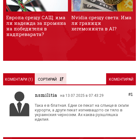
Европа срещу САЩ: има
Nvidia срещу света: Има
„
ли надежда за промяна
ли граници
в
на победителя в
хегемонията в AI?
надпреварата?
КОМЕНТАРИ (
1
)
СОРТИРАЙ
КОМЕНТИРАЙ
nsmilitia
#1
на 13.07.2025 в 07:43:29
Така е в блатная. Едни се пекат на слънце в скъпи
курорти, а други пекат изгниващото си тяло в
украинския чернозем. Ах каква рузшляшка
идилия.