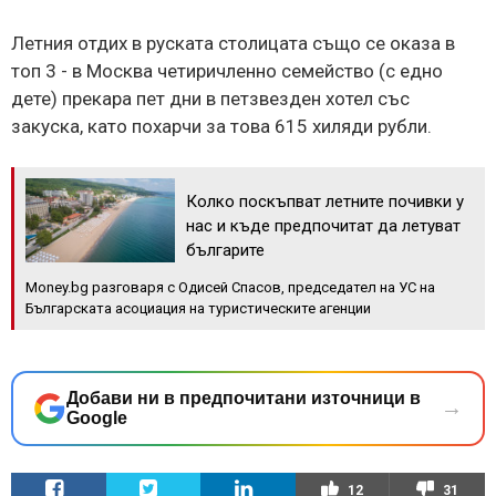
Летния отдих в руската столицата също се оказа в
топ 3 - в Москва четиричленно семейство (с едно
дете) прекара пет дни в петзвезден хотел със
закуска, като похарчи за това 615 хиляди рубли.
Колко поскъпват летните почивки у
нас и къде предпочитат да летуват
българите
Money.bg разговаря с Одисей Спасов, председател на УС на
Българската асоциация на туристическите агенции
Добави ни в предпочитани източници в
→
Google
12
31