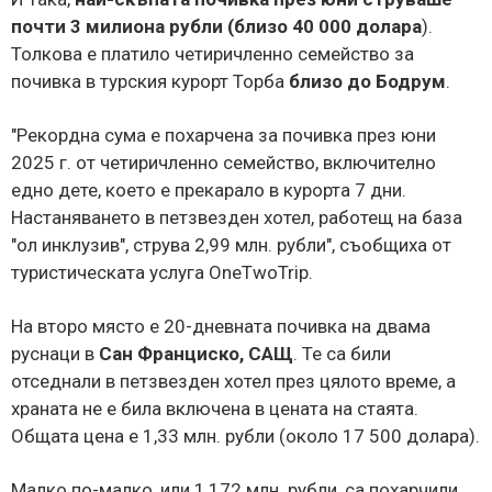
почти 3 милиона рубли
(
близо 40 000 долара
).
Толкова е платило четиричленно семейство за
почивка в турския курорт Торба
близо до Бодрум
.
"Рекордна сума е похарчена за почивка през юни
2025 г. от четиричленно семейство, включително
едно дете, което е прекарало в курорта 7 дни.
Настаняването в петзвезден хотел, работещ на база
"ол инклузив", струва 2,99 млн. рубли", съобщиха от
туристическата услуга OneTwoTrip.
На второ място е 20-дневната почивка на двама
руснаци в
Сан Франциско, САЩ
. Те са били
отседнали в петзвезден хотел през цялото време, а
храната не е била включена в цената на стаята.
Общата цена е 1,33 млн. рубли (около 17 500 долара).
Малко по-малко, или 1,172 млн. рубли, са похарчили