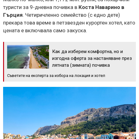
туристи за 9-дневна почивка в
Коста Наварино в
Гърция
. Четиричленно семейство (с едно дете)
прекара това време в петзвезден курортен хотел, като
цената е включвала само закуска.
Как да изберем комфортна, но и
изгодна оферта за настаняване през
лятната (зимната) почивка
Съветите на експерта за избора на локация и хотел