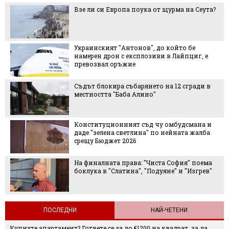
Взе ли си Европа поука от щурма на Сеута?
Украинският "Антонов", до който бе
намерен дрон с експлозиви в Лайпциг, е
превозвал оръжие
Съдът блокира събарянето на 12 сгради в
местността "Баба Алино"
Конституционният съд чу омбудсмана и
даде "зелена светлина" по нейната жалба
срещу Бюджет 2026
На финалната права: "Чиста София" поема
боклука в "Слатина", "Подуяне" и "Изгрев"
ПОСЛЕДНИ
НАЙ-ЧЕТЕНИ
Купихте апартамент? Гответе се за до €1200 на квадрат, за да