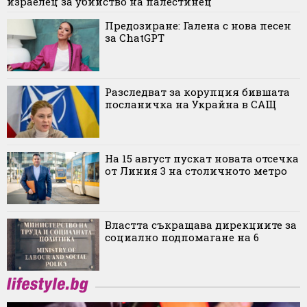
израелец за убийство на палестинец
Предозиране: Галена с нова песен
за ChatGPT
Разследват за корупция бившата
посланичка на Украйна в САЩ
На 15 август пускат новата отсечка
от Линия 3 на столичното метро
Властта съкращава дирекциите за
социално подпомагане на 6