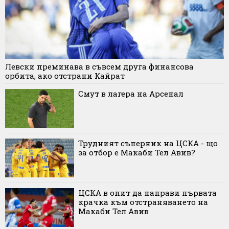
Левски преминава в съвсем друга финансова
орбита, ако отстрани Кайрат
Смут в лагера на Арсенал
Трудният съперник на ЦСКА - що
за отбор е Макаби Тел Авив?
ЦСКА в опит да направи първата
крачка към отстраняването на
Макаби Тел Авив