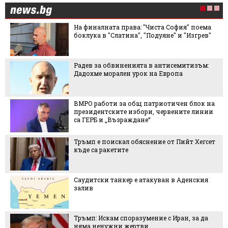
На финалната права: "Чиста София" поема
боклука в "Слатина", "Подуяне" и "Изгрев"
Радев за обвиненията в антисемитизъм:
Дадохме морален урок на Европа
ВМРО работи за общ патриотичен блок на
президентските избори, червените линии
са ГЕРБ и „Възраждане“
Тръмп е поискал обяснение от Пийт Хегсет
къде са ракетите
Саудитски танкер е атакуван в Аденския
залив
Тръмп: Искам споразумение с Иран, за да
няма ненужни жертви