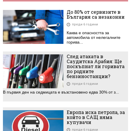
До 80% от сервизите в
България са незаконни
преди 6 години
Каква е опасността за
автомобила от нелегалните
горива...
След атаката в
Саудитска Арабия: Ще
поскъпнат ли горивата
по родните
бензиностанции?
преди 6 години
В първия ден на седмицата е възстановено едва 30% от з...
Европа иска петрола, за
който в САЩ няма
купувачи
преди 6 години