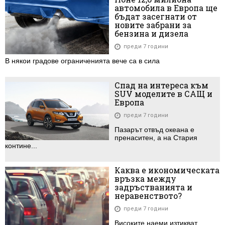
автомобила в Европа ще
бъдат засегнати от
новите забрани за
бензина и дизела
преди 7 години
В някои градове ограниченията вече са в сила
Спад на интереса към
SUV моделите в САЩ и
Европа
преди 7 години
Пазарът отвъд океана е
пренаситен, а на Стария
контине...
Каква е икономическата
връзка между
задръстванията и
неравенството?
преди 7 години
Високите наеми изтикват