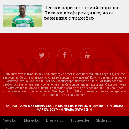
Левски харесал голмайстора на
Лига на конференциите, но се
разминал с трансфер
Всички текстове публикувани в Money.bg са собственост на "Уеб Медия Груп" АД и са под
закрила на "Закона за авторското право и сродните му права". Всички снимки и видеа са
собственост на "Уеб Медия Груп" АД, разпространяват се с лиценз, който позволява
свободното им ползване или се използват на база лицензионни договори. Съдържанието,
включително текстове, снимки и видео не могат да бъдат използвани и копирани без
изричното писмено разрешение на "Уеб Медия Груп" АД, включително с цел агрегиране на
съдържанието и сходни услуги.
© 1998 - 2026 WEB MEDIA GROUP. MONEY.BG Е РЕГИСТРИРАНА ТЪРГОВСКА
МАРКА. ВСИЧКИ ПРАВА ЗАПАЗЕНИ.
News.bg
Money.bg
Lifestyle.bg
Topsport.bg
Gladen.bg