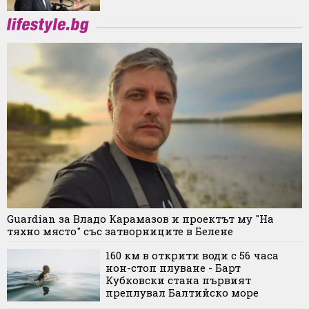
Guardian за Владо Карамазов и проектът му "На
тяхно място" със затворниците в Белене
160 км в открити води с 56 часа
нон-стоп плуване - Барт
Кубковски стана първият
преплувал Балтийско море