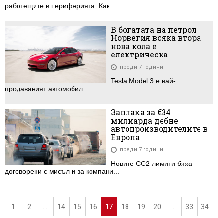
работещите в периферията. Как...
В богатата на петрол
Норвегия всяка втора
нова кола е
електрическа
преди 7 години
Tesla Model 3 е най-
продаваният автомобил
Заплаха за €34
милиарда дебне
автопроизводителите в
Европа
преди 7 години
Новите CO2 лимити бяха
договорени с мисъл и за компани...
1
2
...
14
15
16
17
18
19
20
...
33
34