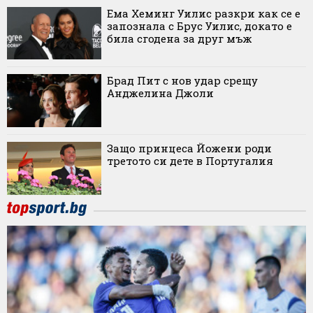
Ема Хеминг Уилис разкри как се е
запознала с Брус Уилис, докато е
била сгодена за друг мъж
Брад Пит с нов удар срещу
Анджелина Джоли
Защо принцеса Йожени роди
третото си дете в Португалия