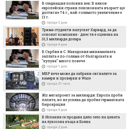
В следващия половин век: В някои
европейски страни пенсионната възраст ще
достигне 74 г., най-голямото увеличение е
13 г.
преди 5 дни
Трима студенти напускат Харвард, за да
основат компания - днес тя е оценена на
10,3 милиарда долара
преди 4 дни
В Сърбия и С. Македония минималната
заплата е по-голяма от българската и
"купува" много повече
преди 1 ден
МВР вече може да забрани сигналите за
камери и проверки в Waze
преди 21 часа
Жп мегапроект за милиарди: Европа проби
Алпите, но не успява да пробие германската
бюрокрация
преди 4 дни
В Испания се продава цяло село на цената
на луксозна къща в Бояна
преди 2 дни