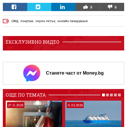
5
0
САЩ
,
покупки
,
черен петък
,
онлайн пазаруване
ЕКСКЛУЗИВНО ВИДЕО
Станете част от Money.bg
ОЩЕ ПО ТЕМАТА
27.11.2025
11.02.2026