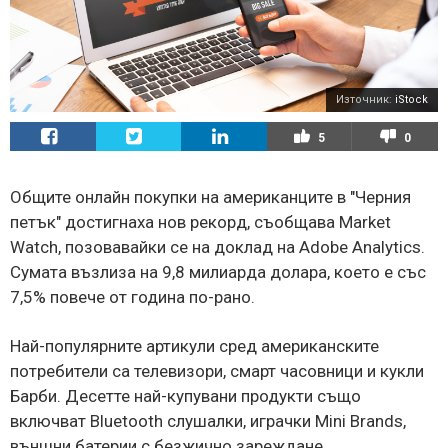
Източник:
iStock
5
0
Общите онлайн покупки на американците в "Черния
петък" достигнаха нов рекорд, съобщава Market
Watch, позовавайки се на доклад на Adobe Analytics.
Сумата възлиза на 9,8 милиарда долара, което е със
7,5% повече от година по-рано.
Най-популярните артикули сред американските
потребители са телевизори, смарт часовници и кукли
Барби. Десетте най-купувани продукти също
включват Bluetooth слушалки, играчки Mini Brands,
външни батерии с безжично зареждане,