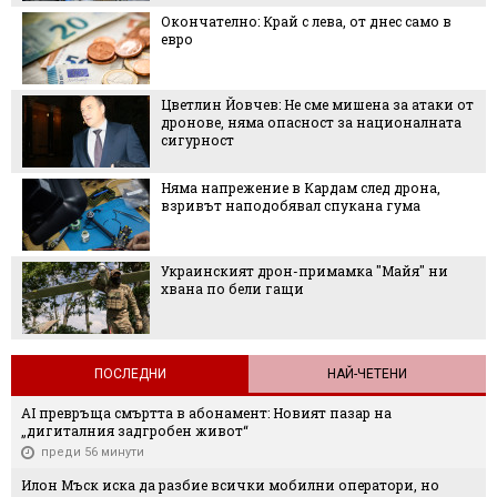
Окончателно: Край с лева, от днес само в
евро
Цветлин Йовчев: Не сме мишена за атаки от
дронове, няма опасност за националната
сигурност
Няма напрежение в Кардам след дрона,
взривът наподобявал спукана гума
Украинският дрон-примамка "Майя" ни
хвана по бели гащи
ПОСЛЕДНИ
НАЙ-ЧЕТЕНИ
AI превръща смъртта в абонамент: Новият пазар на
„дигиталния задгробен живот“
преди 56 минути
Илон Мъск иска да разбие всички мобилни оператори, но