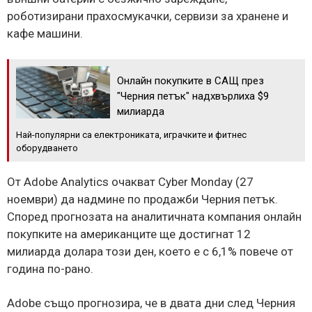
роботизирани прахосмукачки, сервизи за хранене и
кафе машини.
Онлайн покупките в САЩ през
"Черния петък" надхвърлиха $9
милиарда
Най-популярни са електрониката, играчките и фитнес
оборудването
От Adobe Analytics очакват Cyber ​​​​Monday (27
ноември) да надмине по продажби Черния петък.
Според прогнозата на аналитичната компания онлайн
покупките на американците ще достигнат 12
милиарда долара този ден, което е с 6,1% повече от
година по-рано.
Adobe също прогнозира, че в двата дни след Черния