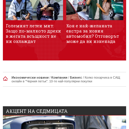
Големият летен мит:
Коя е най-желаната
Л
Защо по-малкото дрехи
екстра за новия
е
в жегата всъщност не
автомобил? Отговорът
с
ни охлаждат
може да ви изненада
ж
Икономически новини
/
Компании
/
Бизнес
/
Колко похарчиха в САЩ
онлайн в "Черния петък". 10-те най-популярни покупки
АКЦЕНТ НА СЕДМИЦАТА