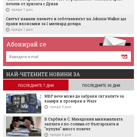
печели от кризата с Дунав
преди 1 ден
Светът намали пиенето и собственикът на Johnnie Walker ще
прави икономии за 1 милиард долара
преди 1 ден
Абонирай се
НАЙ-ЧЕТЕНИТЕ НОВИНИ ЗА
ПОСЛЕДНИТЕ 7 ДНИ
ПОСЛЕДНИТЕ 30 ДНИ
МВР вече може да забрани сигналите за
камери и проверки в Waze
преди 3 дни
В Сърбия и С. Македония минималната
заплата е по-голяма от българската и
"купува" много повече
преди 4 дни