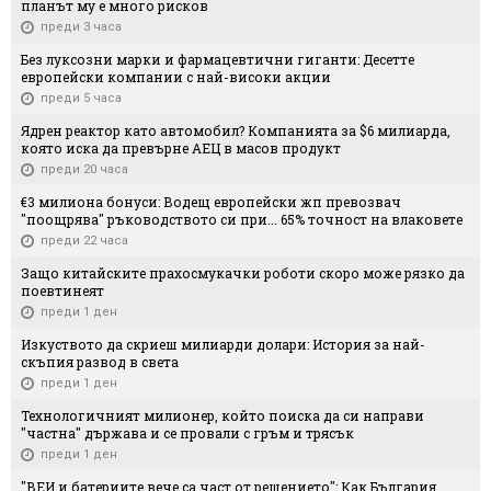
планът му е много рисков
преди 3 часа
Без луксозни марки и фармацевтични гиганти: Десетте
европейски компании с най-високи акции
преди 5 часа
Ядрен реактор като автомобил? Компанията за $6 милиарда,
която иска да превърне АЕЦ в масов продукт
преди 20 часа
€3 милиона бонуси: Водещ европейски жп превозвач
"поощрява" ръководството си при... 65% точност на влаковете
преди 22 часа
Защо китайските прахосмукачки роботи скоро може рязко да
поевтинеят
преди 1 ден
Изкуството да скриеш милиарди долари: История за най-
скъпия развод в света
преди 1 ден
Технологичният милионер, който поиска да си направи
"частна" държава и се провали с гръм и трясък
преди 1 ден
"ВЕИ и батериите вече са част от решението": Как България