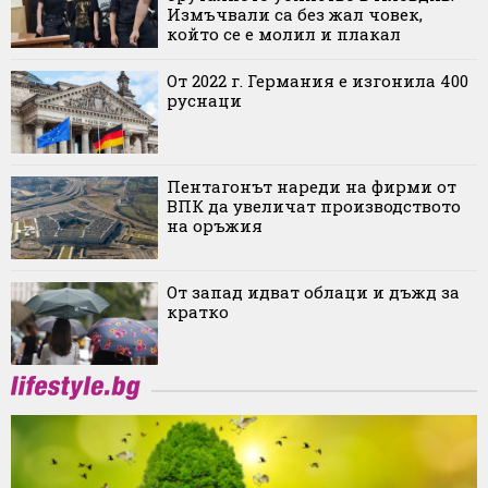
Измъчвали са без жал човек,
който се е молил и плакал
От 2022 г. Германия е изгонила 400
руснаци
Пентагонът нареди на фирми от
ВПК да увеличат производството
на оръжия
От запад идват облаци и дъжд за
кратко