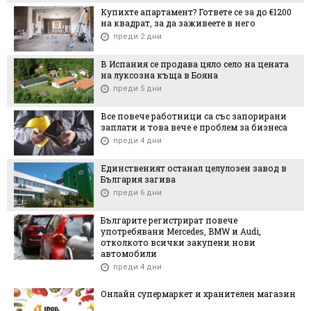
Купихте апартамент? Гответе се за до €1200
на квадрат, за да заживеете в него
преди 2 дни
В Испания се продава цяло село на цената
на луксозна къща в Бояна
преди 5 дни
Все повече работници са със запорирани
заплати и това вече е проблем за бизнеса
преди 4 дни
Единственият останал целулозен завод в
България загива
преди 6 дни
Българите регистрират повече
употребявани Mercedes, BMW и Audi,
отколкото всички закупени нови
автомобили
преди 4 дни
Онлайн супермаркет и хранителен магазин