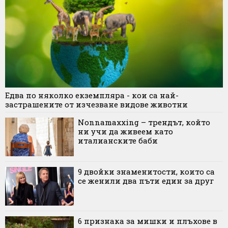
Едва по няколко екземпляра - кои са най-
застрашените от изчезване видове животни
Nonnamaxxing – трендът, който
ни учи да живеем като
италианските баби
9 двойки знаменитости, които са
се женили два пъти един за друг
6 признака за мишки и плъхове в