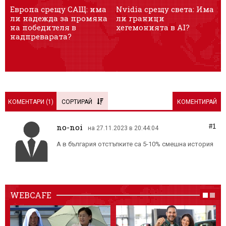
Европа срещу САЩ: има
Nvidia срещу света: Има
„
ли надежда за промяна
ли граници
в
на победителя в
хегемонията в AI?
надпреварата?
КОМЕНТАРИ (
1
)
СОРТИРАЙ
КОМЕНТИРАЙ
no-noi
#1
на 27.11.2023 в 20:44:04
А в българия отстъпките са 5-10% смешна история
WEBCAFE