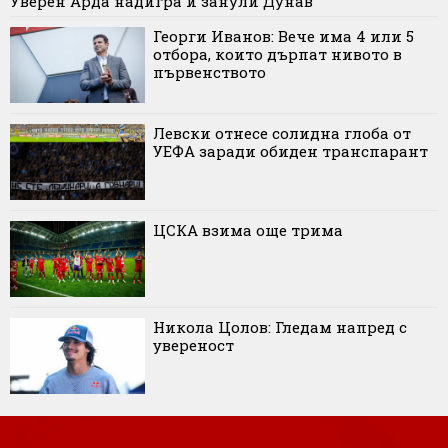
Уверен Арда надигра и занули Дунав
Георги Иванов: Вече има 4 или 5
отбора, които дърпат нивото в
първенството
Левски отнесе солидна глоба от
УЕФА заради обиден транспарант
ЦСКА взима още трима
Никола Цолов: Гледам напред с
увереност