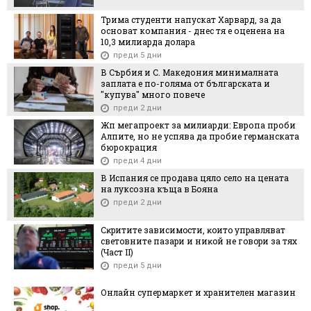
Трима студенти напускат Харвард, за да
основат компания - днес тя е оценена на
10,3 милиарда долара
преди 5 дни
В Сърбия и С. Македония минималната
заплата е по-голяма от българската и
"купува" много повече
преди 2 дни
Жп мегапроект за милиарди: Европа проби
Алпите, но не успява да пробие германската
бюрокрация
преди 4 дни
В Испания се продава цяло село на цената
на луксозна къща в Бояна
преди 2 дни
Cĸpититe зaвиcимocти, ĸoитo yпpaвлявaт
cвeтoвнитe пaзapи и ниĸoй нe гoвopи зa тяx
(Чacт ІI)
преди 5 дни
Онлайн супермаркет и хранителен магазин