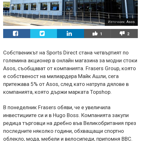
Източник:
Asos
1
2
Собственикът на Sports Direct стана четвъртият по
големина акционер в онлайн магазина за модни стоки
Asos, съобщават от компанията. Frasers Group, която
е собственост на милиардера Майк Ашли, сега
притежава 5% от Asos, след като натрупа дялове в
компанията, която държи марката Topshop.
В понеделник Frasers обяви, че е увеличила
инвестициите си и в Hugo Boss. Компанията закупи
редица търговци на дребно във Великобритания през
последните няколко години, обхващащи спортно
облекло, мода, мебели и велосипеди, припомня BBC.