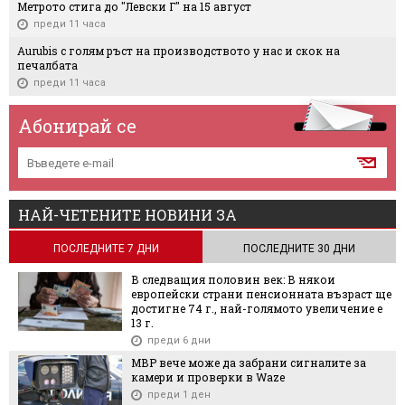
Метрото стига до "Левски Г" на 15 август
преди 11 часа
Aurubis с голям ръст на производството у нас и скок на
печалбата
преди 11 часа
Абонирай се
НАЙ-ЧЕТЕНИТЕ НОВИНИ ЗА
ПОСЛЕДНИТЕ 7 ДНИ
ПОСЛЕДНИТЕ 30 ДНИ
В следващия половин век: В някои
европейски страни пенсионната възраст ще
достигне 74 г., най-голямото увеличение е
13 г.
преди 6 дни
МВР вече може да забрани сигналите за
камери и проверки в Waze
преди 1 ден