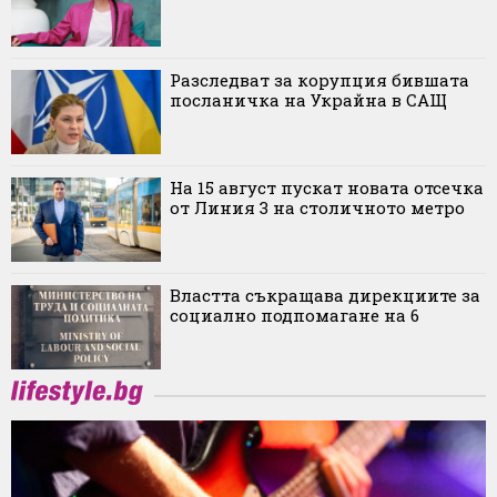
Разследват за корупция бившата
посланичка на Украйна в САЩ
На 15 август пускат новата отсечка
от Линия 3 на столичното метро
Властта съкращава дирекциите за
социално подпомагане на 6