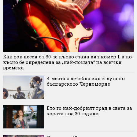
Как рок песен от 80-те първо стана хит номер 1, а по-
късно бе определена за „най-лошата“ на всички
времена
4 места с лечебна кал и луга по
българското Черноморие
Ето го най-добрият град в света за
хората под 30 години