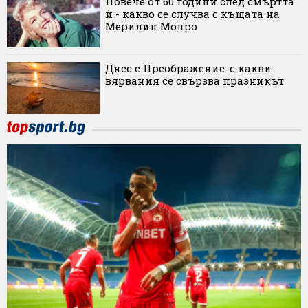
Повече от 60 години след смъртта
ѝ - какво се случва с къщата на
Мерилин Монро
Днес е Преображение: с какви
вярвания се свързва празникът