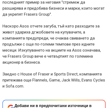
последният пример за неговия "стремеж да
разширява и придобива бизнеси и марки, които могат
да укрепят Frasers Group".
Наскоро Asos отчете загуба, тъй като разходите за
живот удариха дгжобовете на купувачите, а
компанията предупреди, че очаква свиването да
продължи с още по-големи темпове през идните
месеци. Изкупуването на акциите на Asos означава,
че Frasers Group вече е четвъртият по големина
акционер в бизнеса.
Заедно с House of Fraser и Sports Direct, компанията
притежава още Flannels, Game, Jack Wills, Evans Cycles
и Sofa.com.
Добави ни в предпочитани източници в
→