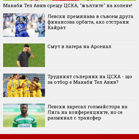
Макаби Тел Авив срещу ЦСКА, "жълтите" на колене!
Левски преминава в съвсем друга
финансова орбита, ако отстрани
Кайрат
Смут в лагера на Арсенал
Трудният съперник на ЦСКА - що
за отбор е Макаби Тел Авив?
Левски харесал голмайстора на
Лига на конференциите, но се
разминал с трансфер