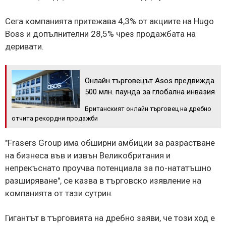
Сега компанията притежава 4,3% от акциите на Hugo
Boss и допълнителни 28,5% чрез продажбата на
деривати.
Онлайн търговецът Asos предвижда
500 млн. паунда за глобална инвазия
Британският онлайн търговец на дребно
отчита рекордни продажби
"Frasers Group има обширни амбиции за разрастване
на бизнеса във и извън Великобритания и
непрекъснато проучва потенциала за по-нататъшно
разширяване", се казва в търговско изявление на
компанията от тази сутрин.
Гигантът в търговията на дребно заяви, че този ход е