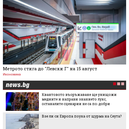
Метрото стига до "Левски Г" на 15 август
Икономика
Квантовото въоръжаване ще унищожи
медиите и направи знанието лукс,
останалите сценарии не са по-добри
Взе ли си Европа поука от щурма на Сеута?