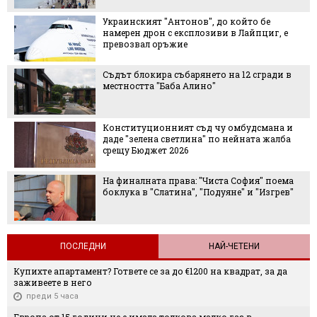
Украинският "Антонов", до който бе
намерен дрон с експлозиви в Лайпциг, е
превозвал оръжие
Съдът блокира събарянето на 12 сгради в
местността "Баба Алино"
Конституционният съд чу омбудсмана и
даде "зелена светлина" по нейната жалба
срещу Бюджет 2026
На финалната права: "Чиста София" поема
боклука в "Слатина", "Подуяне" и "Изгрев"
ПОСЛЕДНИ
НАЙ-ЧЕТЕНИ
Купихте апартамент? Гответе се за до €1200 на квадрат, за да
заживеете в него
преди 5 часа