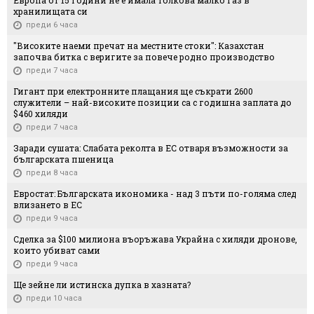
Европа от 15 години не е имала толкова малко газ в
хранилищата си
преди 6 часа
"Високите наеми пречат на местните стоки": Казахстан
започва битка с веригите за повече родно производство
преди 7 часа
Гигант при електронните плащания ще съкрати 2600
служители – най-високите позиции са с годишна заплата до
$460 хиляди
преди 7 часа
Заради сушата: Слабата реколта в ЕС отваря възможности за
българската пшеница
преди 8 часа
Евростат: Българската икономика - над 3 пъти по-голяма след
влизането в ЕС
преди 9 часа
Сделка за $100 милиона въоръжава Украйна с хиляди дронове,
които убиват сами
преди 9 часа
Ще зейне ли истинска дупка в хазната?
преди 10 часа