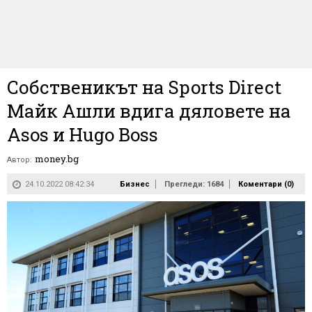
Собственикът на Sports Direct
Майк Ашли вдига дяловете на
Asos и Hugo Boss
money.bg
Автор:
24.10.2022 08:42:34
Бизнес
Прегледи: 1684
Коментари (
0
)