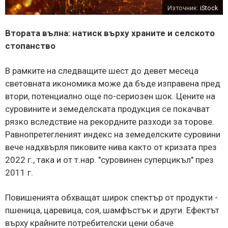
Източник:
iStock
Втората вълна: натиск върху храните и селското
стопанство
В рамките на следващите шест до девет месеца
световната икономика може да бъде изправена пред
втори, потенциално още по-сериозен шок. Цените на
суровините и земеделската продукция се покачват
рязко вследствие на рекордните разходи за торове.
Равнопретегленият индекс на земеделските суровини
вече надхвърля пиковите нива както от кризата през
2022 г., така и от т.нар. "суровинен суперцикъл" през
2011 г.
Повишенията обхващат широк спектър от продукти -
пшеница, царевица, соя, шамфъстък и други. Ефектът
върху крайните потребителски цени обаче