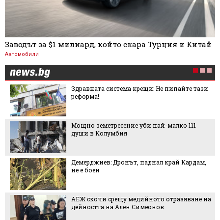
Заводът за $1 милиард, който скара Турция и Китай
Автомобили
Здравната система крещи: Не пипайте тази
реформа!
Мощно земетресение уби най-малко 111
души в Колумбия
Демерджиев: Дронът, паднал край Кардам,
не е боен
АЕЖ скочи срещу медийното отразяване на
дейността на Ален Симеонов