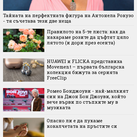
Тайната на перфектната фигура на Антонела Рокузо
- тя съчетава тези две неща
Правилото на 5-те листа: как да
накараме розите да цъфтят цяло
лятото (и дори през есента)
HUAWEI и FLICKA представиха
Movement – първата българска
колекция бижута за серията
FreeClip
Ромео Бонджоуви - най-малкият
син на Джон Бон Джоуви, който
вече върви по стъпките му в
музиката
Опасно ли е да пукаме
кокалчетата на пръстите си