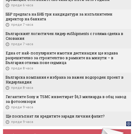
преди 6 часа
ББР предлага на БНБ три кандидатури за изпълнителен
директор на банката
преди 7 часа
Българският логистичен лидер euShipments с голяма сделка в
Словакия
преди 7 часа
Една от най-популярните имотни дестинации ще издава
разрешително за строителство в рамките на минути – в
България отнема поне седмица
преди 8 часа
Българска компания е избрана за важен водороден проект в
Нидерландия
преди 8 часа
Гигантите Sony и TSMC инвестират $6,3 милиарда в общ завод
за фотосензори
преди 9 часа
Ще поскъпнат ли кредитите заради личния фалит?
преди 9 часа