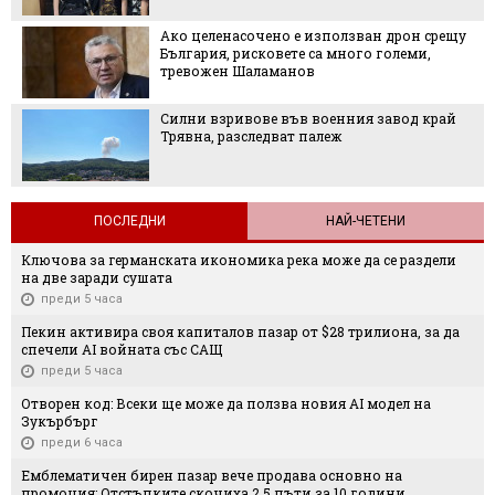
Ако целенасочено е използван дрон срещу
България, рисковете са много големи,
тревожен Шаламанов
Силни взривове във военния завод край
Трявна, разследват палеж
ПОСЛЕДНИ
НАЙ-ЧЕТЕНИ
Ключова за германската икономика река може да се раздели
на две заради сушата
преди 5 часа
Пекин активира своя капиталов пазар от $28 трилиона, за да
спечели AI войната със САЩ
преди 5 часа
Отворен код: Всеки ще може да ползва новия AI модел на
Зукърбърг
преди 6 часа
Емблематичен бирен пазар вече продава основно на
промоция: Отстъпките скочиха 2,5 пъти за 10 години