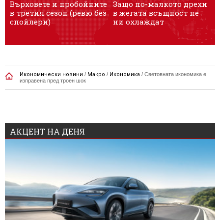
м
Върховете и пробойните
Защо по-малкото дрехи
в третия сезон (ревю без
в жегата всъщност не
спойлери)
ни охлаждат
Икономически новини
/
Макро
/
Икономика
/
Световната икономика е
изправена пред троен шок
АКЦЕНТ НА ДЕНЯ