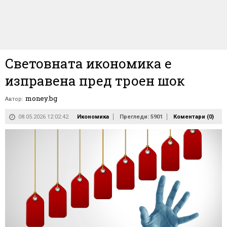
Световната икономика е
изправена пред троен шок
money.bg
Автор:
08.05.2026 12:02:42
Икономика
Прегледи: 5901
Коментари (
0
)