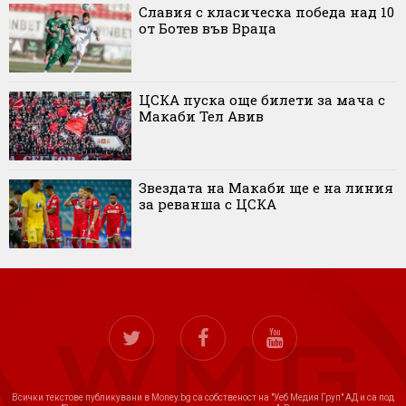
Славия с класическа победа над 10
от Ботев във Враца
ЦСКА пуска още билети за мача с
Макаби Тел Авив
Звездата на Макаби ще е на линия
за реванша с ЦСКА
Всички текстове публикувани в Money.bg са собственост на "Уеб Медия Груп" АД и са под