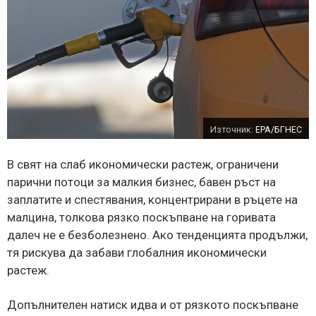
Източник:
EPA/БГНЕС
В свят на слаб икономически растеж, ограничени
парични потоци за малкия бизнес, бавен ръст на
заплатите и спестявания, концентрирани в ръцете на
малцина, толкова рязко поскъпване на горивата
далеч не е безболезнено. Ако тенденцията продължи,
тя рискува да забави глобалния икономически
растеж.
Допълнителен натиск идва и от рязкото поскъпване