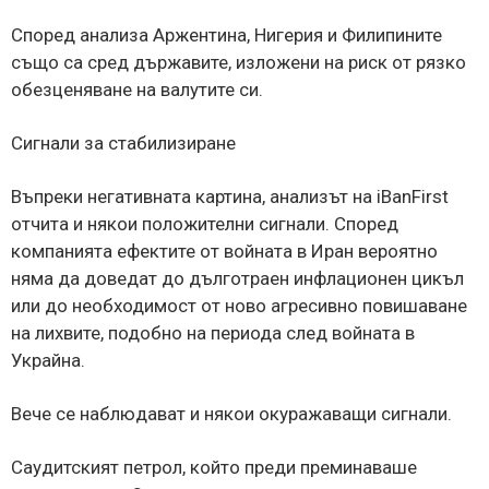
Според анализа Аржентина, Нигерия и Филипините
също са сред държавите, изложени на риск от рязко
обезценяване на валутите си.
Сигнали за стабилизиране
Въпреки негативната картина, анализът на iBanFirst
отчита и някои положителни сигнали. Според
компанията ефектите от войната в Иран вероятно
няма да доведат до дълготраен инфлационен цикъл
или до необходимост от ново агресивно повишаване
на лихвите, подобно на периода след войната в
Украйна.
Вече се наблюдават и някои окуражаващи сигнали.
Саудитският петрол, който преди преминаваше