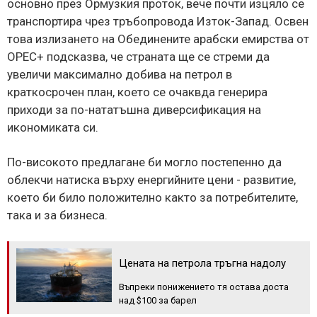
основно през Ормузкия проток, вече почти изцяло се
транспортира чрез тръбопровода Изток-Запад. Освен
това излизането на Обединените арабски емирства от
OPEC+ подсказва, че страната ще се стреми да
увеличи максимално добива на петрол в
краткосрочен план, което се очаквда генерира
приходи за по-нататъшна диверсификация на
икономиката си.
По-високото предлагане би могло постепенно да
облекчи натиска върху енергийните цени - развитие,
което би било положително както за потребителите,
така и за бизнеса.
Цената на петрола тръгна надолу
Въпреки понижението тя остава доста
над $100 за барел