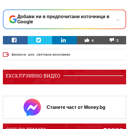
Добави ни в предпочитани източници в
→
Google
4
2
финанси
,
шок
,
световна икономика
ЕКСКЛУЗИВНО ВИДЕО
Станете част от Money.bg