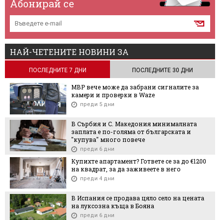
Абонирай се
НАЙ-ЧЕТЕНИТЕ НОВИНИ ЗА
ПОСЛЕДНИТЕ 7 ДНИ
ПОСЛЕДНИТЕ 30 ДНИ
МВР вече може да забрани сигналите за
камери и проверки в Waze
преди 5 дни
В Сърбия и С. Македония минималната
заплата е по-голяма от българската и
"купува" много повече
преди 6 дни
Купихте апартамент? Гответе се за до €1200
на квадрат, за да заживеете в него
преди 4 дни
В Испания се продава цяло село на цената
на луксозна къща в Бояна
преди 6 дни