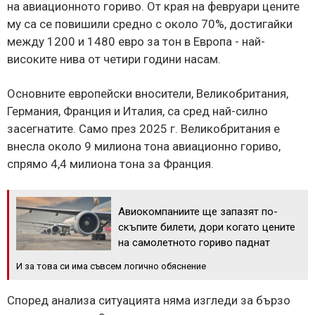
на авиационното гориво. От края на февруари цените
му са се повишили средно с около 70%, достигайки
между 1200 и 1480 евро за тон в Европа - най-
високите нива от четири години насам.
Основните европейски вносители, Великобритания,
Германия, Франция и Италия, са сред най-силно
засегнатите. Само през 2025 г. Великобритания е
внесла около 9 милиона тона авиационно гориво,
спрямо 4,4 милиона тона за Франция.
Авиокомпаниите ще запазят по-
скъпите билети, дори когато цените
на самолетното гориво паднат
И за това си има съвсем логично обяснение
Според анализа ситуацията няма изгледи за бързо