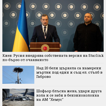
Киев: Русия внедрява собствената версия на Starlink
по-бързо от очакваното
Над 20 бели щъркела са намерени
мъртви под един и същ ел. стълб в
Габрово
Шофьор блъсна жена, удари друга
кола и се заби в бензиноколонка
на АМ "Хемус"