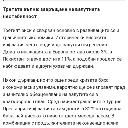
Третата вълна: завръщане на валутната
нестабилност
Третият риск е свързан основно с развиващите се и
граничните икономики. Исторически високата
инфлация често води и до валутни сътресения.
Докато инфлацията в Европа остава около 3%, в
Пакистан тя вече достига 11%, а подобни процеси се
наблюдават и в други уязвими държави.
Някои държави, които още преди кризата бяха
икономически уязвими, вероятно ще се изправят пред
значително обезценяване на валутите си в
краткосрочен план. Сред най-застрашените е Турция.
През април инфлацията там достига 32% на годишна
база, най-високото ниво от шест месеца насам. В
комбинация с продължителната неконвенционална