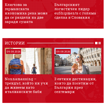
Ключова за
Българският
германската
логистичен лидер
п
икономика река може
euShipments с голяма
да се раздели на две
сделка в Словакия
О
заради сушата
п
ИСТОРИИ
09.08.2026
09.08.2026
Nonnamaxxing –
3 евтини дестинации,
9
трендът, който ни учи
които да посетим от
к
да живеем като
България през
п
италианските баби
септември