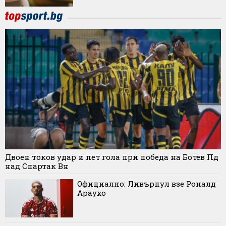
Двоен токов удар и пет гола при победа на Ботев Пд
над Спартак Вн
Официално: Ливърпул взе Роналд
Араухо