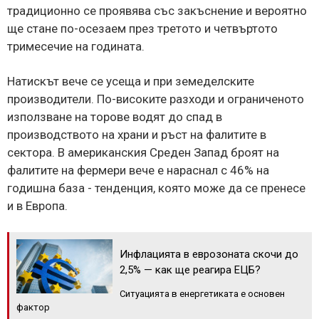
традиционно се проявява със закъснение и вероятно
ще стане по-осезаем през третото и четвъртото
тримесечие на годината.
Натискът вече се усеща и при земеделските
производители. По-високите разходи и ограниченото
използване на торове водят до спад в
производството на храни и ръст на фалитите в
сектора. В американския Среден Запад броят на
фалитите на фермери вече е нараснал с 46% на
годишна база - тенденция, която може да се пренесе
и в Европа.
Инфлацията в еврозоната скочи до
2,5% — как ще реагира ЕЦБ?
Ситуацията в енергетиката е основен
фактор