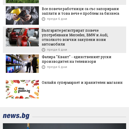
Все повече работници са със запорирани
заплати и това вече е проблем за бизнеса
преди 6 дни
Българите регистрират повече
употребявани Mercedes, BMW и Audi,
отколкото всички закупени нови
автомобили
преди 6 дни
Фалира "Квант" - единственият руски
производител на телевизори
преди 6 дни
Онлайн супермаркет и хранителен магазин