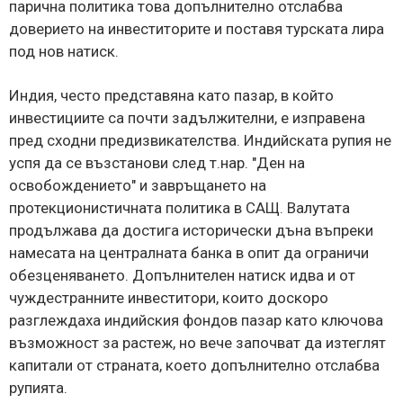
парична политика това допълнително отслабва
доверието на инвеститорите и поставя турската лира
под нов натиск.
Индия, често представяна като пазар, в който
инвестициите са почти задължителни, е изправена
пред сходни предизвикателства. Индийската рупия не
успя да се възстанови след т.нар. "Ден на
освобождението" и завръщането на
протекционистичната политика в САЩ. Валутата
продължава да достига исторически дъна въпреки
намесата на централната банка в опит да ограничи
обезценяването. Допълнителен натиск идва и от
чуждестранните инвеститори, които доскоро
разглеждаха индийския фондов пазар като ключова
възможност за растеж, но вече започват да изтеглят
капитали от страната, което допълнително отслабва
рупията.